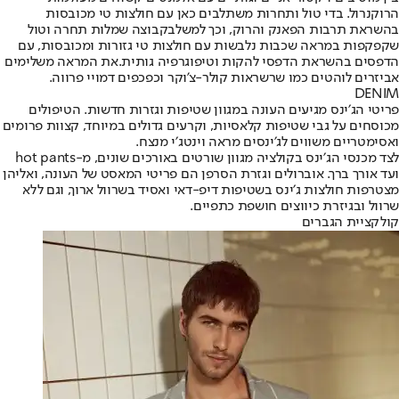
הרוקנרול. בדי טול ותחרות משתלבים כאן עם חולצות טי מכובסות
בהשראת תרבות הפאנק והרוק, וכך למשלבקבוצה שמלות תחרה וטול
שקפקפות במראה שכבות נלבשות עם חולצות טי גזורות ומכובסות, עם
הדפסים בהשראת הדפסי להקות וטיפוגרפיה גותית.את המראה משלימים
אביזרים לוהטים כמו שרשראות קולר-צ’וקר וכפכפים דמויי פרווה.
DENIM
פריטי הג׳ינס מגיעים העונה במגוון שטיפות וגזרות חדשות. הטיפולים
מכוסחים על גבי שטיפות קלאסיות, וקרעים גדולים במיוחד, קצוות פרומים
ואסימטריים משווים לג׳ינסים מראה וינטג׳י מנצח.
לצד מכנסי הג׳ינס בקולציה מגוון שורטים באורכים שונים, מ-hot pants
ועד אורך ברך. אוברולים וגזרת הסרפן הם פריטי המאסט של העונה, ואליהן
מצטרפות חולצות ג׳ינס בשטיפות דיפ-דאי ואסיד בשרוול ארוך, וגם ללא
שרוול ובגיזרת כיווצים חושפת כתפיים.
קולקציית הגברים