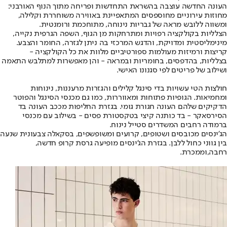
העונה החדשה עוצבה בהשראת התחדשות ופריחה מתוך הנוף האורבני:
מחוזות עירוניים מחוספסים המתאפיינת באווירה משוחררת וקלילה,
ומשווה ללובש מראה של גבריות נינוחה, מתוחכמת ורומנטית.
הצלליות בקולקציה רפויות ומתרחקות מן הגוף, השפה הגרפית נקייה,
מינימליסטית ומדויקת, והדגש המרכזי בה ניתן לגזרה, החומר והצבע.
קריצות ורמיזות מעולמות ספורטיביים מלוות את כל הקולקציה -
בצלליות, בהדפסים, בחומריות ובמראה - והן מאפשרות למתלבש התאמה
ושילוב של פריטים לפי סגנונו האישי.
חולצות הטי עשויות בדי סינגל קלילים והגזרות מרעננות, נינוחות
ומחמיאות. הגופיות פתוחות ומאווררות, כמו גם מכנסי הסינגל והפוטר
הדקיקים שלהם העונה חגורת גומי. בגזרת החליפות מככב העונה בד
הסירסאקר - בד כותנה קיצי בטקסטורת פסים - בשילוב עם מכנסי
ברמודה רחבים המשדרים סטייל נינוח.
הג'ינסים מכובסים ושטופים, קרועים ומשופשפים, בסקאלה צבעונית שנעה
בין גווני כחול ללבן. בגזרת הג'ינסים מופיעה גרסת קרופ חדשה,
רחבה,וממכרת.