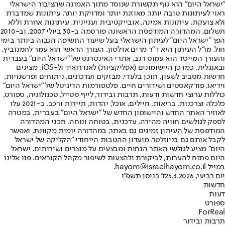
"ישראל היום" הוא גוף תקשורת שנוסד מתוך האמונה שהציבור הישראלי
ראוי לעיתונות טובה יותר, מאוזנת יותר ומדויקת יותר. עיתונות שמדברת
ולא צועקת. עיתונות אמינה, אובייקטיבית ועניינית. עיתונות אחרת וללא
תשלום. המהדורה המודפסת הראשונה פורסמה ב-30 ביולי 2007, וב-2010
הפך "ישראל היום" לעיתון הישראלי בעל שיעור החשיפה הגבוה ביותר בימי
חול. מו"ל העיתון היא ד"ר מרים אדלסון. העורך הראשי הוא עמר לחמנוביץ,
והעורך המייסד הוא עמוס רגב. אתרי האינטרנט של "ישראל היום" בעברית
ובאנגלית, כמו כן היישומונים (אפליקציות) לאנדרואיד ול-iOS, מציגים
חדשות מסביב לשעון, תוכן בלעדי, מבזקים ועדכונים, ניתוחים ופרשנויות,
וידיאו, פודקאסטים ושידורים חיים. פלטפורמות הדיגיטל של "ישראל היום"
כוללות ערוצי חדשות ודעות, תרבות ובידור, לייף סטייל, טכנולוגיה, ספורט,
כלכלה וצרכנות, בריאות, חיילים, אוכל, יהדות, תיירות ורכב. ב-2021 עלו
לאוויר האתר החדש והיישומון החדש של "ישראל היום" בעברית, במטרה
לספק לגולשים חוויה מהירה, עדכנית, בטוחה ונוחה. תכני המהדורה
המודפסת של העיתון זמינים גם באתר, במהדורה יומית מקוונת, ואפשר
לקבל אותם גם בניוזלטר. מועדון ההטבות הייחודי "הקליקה של ישראל
היום" מציע לגולשי האתר הנחות ומבצעים על מוצרים ושירותים. ישראל
היום פתוח להערות, לביקורת ולהצעות לשיפור מקהל הקוראים. פנו אלינו
במייל hayom@israelhayom.co.il.
יום רביעי, 25.3.2026
ז' בניסן תשפ"ו
חדשות
דעות
ספורט
ForReal
תרבות ובידור