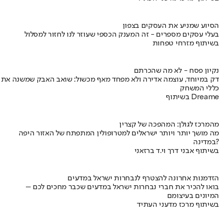
הסיוע שמניע את העסקים בצפון
בעלי עסקים מספרים - זה המענק הכספי שעוזר לנו לחזור למסלול
בשיתוף מזרחי טפחות
נקיון פסח - לא מה שהכרתם
דק במיוחד, עוצמה אדירה ולא מפחד מאף מכשול: שואב האבק שמשנה את
כללי המשחק
בשיתוף Dreame
מהמרכז לגולן: המהפכה של קצרין
מה מושך יותר ויותר ישראלים למטרופולין המתפתח של האזור היפה
במדינה?
בשיתוף אבני דרך וי.ד ברזאני
הזדמנות אחרונה להצטרף לנבחרות ישראל במדעים
בואו להכיר את חברי נבחרות ישראל במדעים שכבר מחכים לכם –
המיונים בעיצומם
בשיתוף מרכז מדעני העתיד