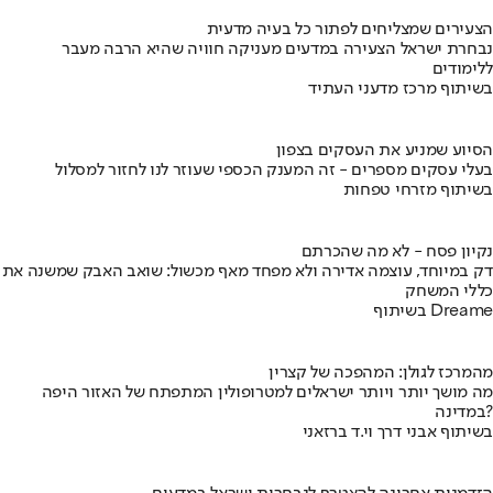
הצעירים שמצליחים לפתור כל בעיה מדעית
נבחרת ישראל הצעירה במדעים מעניקה חוויה שהיא הרבה מעבר
ללימודים
בשיתוף מרכז מדעני העתיד
הסיוע שמניע את העסקים בצפון
בעלי עסקים מספרים - זה המענק הכספי שעוזר לנו לחזור למסלול
בשיתוף מזרחי טפחות
נקיון פסח - לא מה שהכרתם
דק במיוחד, עוצמה אדירה ולא מפחד מאף מכשול: שואב האבק שמשנה את
כללי המשחק
בשיתוף Dreame
מהמרכז לגולן: המהפכה של קצרין
מה מושך יותר ויותר ישראלים למטרופולין המתפתח של האזור היפה
במדינה?
בשיתוף אבני דרך וי.ד ברזאני