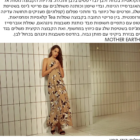
הקלאסית בכחול ולבן לבדי פסים בלבן ותכלת. צלליות הקבוצה נוטות אל
האוברסייז הנינוח, ובדי שיפון וכותנה משתלבים עם פריטי ג’ינס בשטיפת
שלג, ופרטים של כיווצי בד וחתכי פפלום (קפלונים) מעניקים תחושה עדינה
ורומנטית. בין פריטי החובה בקבוצה שמלות Tea קלאסיות ומחמיאות,
טופ עם כתפיים חשופות מבד כותנת משבצות גינגהאם, שמלת אוברסייז
מג’ינס בשטיפת שלג עם כיווץ במחשוף, ואת הקבוצה הקיצית משלים בגד
ים בגזרת ביקיני עם מותן גבוה, בהדפס משבצות גינגהם בכחול לבן.
MOTHER EARTH