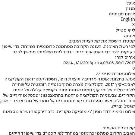
אוכל
מגזין
אנחנו מגייסים
English
X
לייף סטייל
אופנה
קסטרו חושפת את קולקציית האביב
לפי רשת האופנה, העונה הקרובה מסתמנת כרומנטית במיוחד: בדי שיפון
דקיקים, לצד בדי סאטן אווריריים • גם הג'ינס האלמותי ממשיך לככב
איריס קורן
30/1/2017, 09:03
,עודכן
1/1/2018, 02:14
0
צילום: אורית פניני //
אמש, בתצוגת אופנה מרהיבה ויוצאת דופן, חשפה קסטרו את הקולקציה
לאביב-קיץ 2017. הקולקציה נוצרה מתוך פנטזיה רומנטית על שחייה
לילית: חלום על ימי קיץ חמים שמסתיימים בקפיצה קלילה אל המים
הקרירים. צבעוניות הקולקציה מרחפת בהתאם: גווני פסטל אווריריים של
ורוד ותכלת, אשר נוגעים בקרקע ומתחברים אל מנעד של גווני אדמה - אבן,
קאמל, ובריק.
צילום ובימוי: דודי חסון // מוסיקה מקורית: נדב דירקטור ועירא נוסבאום
קולקציית הנשים:
האביב הקרוב מסתמן כרומנטי במיוחד לפי קסטרו: בדי שיפון דקיקים