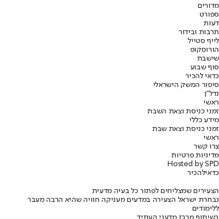
מדורים
ספורט
דעות
תרבות ובידור
לייף סטייל
הורוסקופ
שישבת
סוף שבוע
כדאי להכיר
סיפור המשק הישראלי
נדל"ן
ראשי
זמני כניסת וצאת השבת
מידע כללי
זמני כניסת וצאת שבת
ראשי
צרו קשר
מדיניות פרטיות
Hosted by SPD
כדאי
להכיר
הצעירים שמצליחים לפתור כל בעיה מדעית
נבחרת ישראל הצעירה במדעים מעניקה חוויה שהיא הרבה מעבר
ללימודים
בשיתוף מרכז מדעני העתיד