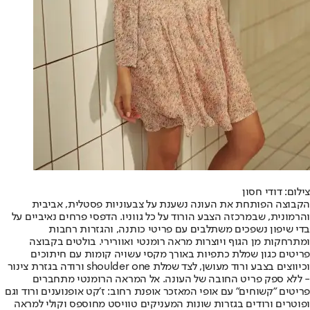
צילום: דודי חסון
הקבוצה הפותחת את העונה נשענת על צבעוניות פסטלית, אביבית
והרמונית, שבמרכזה הצבע הורוד על כל גווניו. הדפסי פרחים נאיביים על
בדי שיפון נשפכים משתלבים עם פריטי כותנה, והגזרות רחבות
ומתרחקות מן הגוף ויוצרות מראה רומנטי ואוורירי. בולטים בקבוצה
פריטים כגון שמלת כתפיות באורך מקסי עשויה קומות עם חיתוכים
וכיווצים בצבע ורוד מעושן, לצד שמלת shoulder one ורודה בגזרת צינור
- ללא ספק פריט החובה של העונה. אל המראה הרומנטי מתחברים
פריטים ״קשוחים״ עם אופי המאזכר אופנת רחוב: ז׳קט אופנוענים ורוד וגם
ופוטרים ורודים בגזרות שונות המעניקים טוויסט מחוספס וקולי למראה