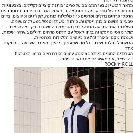
צילום: דודי חסון
מראה חופשי וטבעי המבוסס על פריטי כותנה קיציים וקלילים, בצבעוניות
מתוחכמת של גווני אדמה: כתום, צהוב וקאמל. הגזרות רפויות ונינוחות עם
הדפסי פרחים גדולים ופרטים כגון מלמלות כותנה, קפלונים וכיווצים. בדים
טבעיים ונושמים כגון ויסקוזה, כותנה, פשתן וטנסל במשקלים שונים,
משלימים את המראה הטבעי, ובין הפריטים החשובים בקבוצה שמלת
קולר מקסי מויסקוזה בגוון קאמל עם הדפס פרחים גדולים בשחור ושמנת,
ושמלת מקסי באורך 7/8 עם כיווצים ומלמלות בכתפיות.
הרשמו לניוזלטר שלנו - כל מה שמעניין, מרענן ומעורר השראה – במקום
אחד
הטרנדים החמים ביותר באופנה, עיצוב ואורח חיים בריא. הצטרפו!
בהרשמה, אני מאשר/ת את
תנאי השימוש
ROCK 'n' ROLL