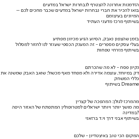
הזדמנות אחרונה להצטרף לנבחרות ישראל במדעים
בואו להכיר את חברי נבחרות ישראל במדעים שכבר מחכים לכם –
המיונים בעיצומם
בשיתוף מרכז מדעני העתיד
בזמן שהצפון נאבק, הסיוע הגיע מכיוון מפתיע
בעלי עסקים מספרים - זה המענק הכספי שעוזר לנו לחזור למסלול
בשיתוף מזרחי טפחות
נקיון פסח - לא מה שהכרתם
דק במיוחד, עוצמה אדירה ולא מפחד מאף מכשול: שואב האבק שמשנה את
כללי המשחק
בשיתוף Dreame
מהמרכז לגולן: המהפכה של קצרין
מה מושך יותר ויותר ישראלים למטרופולין המתפתח של האזור היפה
במדינה?
בשיתוף אבני דרך וי.ד ברזאני
המקום הכי טוב באיצטדיון - שלכם