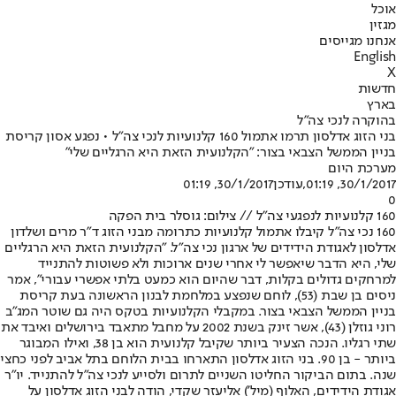
אוכל
מגזין
אנחנו מגייסים
English
X
חדשות
בארץ
בהוקרה לנכי צה"ל
בני הזוג אדלסון תרמו אתמול 160 קלנועיות לנכי צה"ל • נפגע אסון קריסת
בניין הממשל הצבאי בצור: "הקלנועית הזאת היא הרגליים שלי"
מערכת היום
30/1/2017, 01:19
,עודכן
30/1/2017, 01:19
0
160 קלנועיות לנפגעי צה"ל // צילום: גוסלר בית הפקה
160 נכי צה"ל קיבלו אתמול קלנועיות כתרומה מבני הזוג ד"ר מרים ושלדון
אדלסון לאגודת הידידים של ארגון נכי צה"ל. "הקלנועית הזאת היא הרגליים
שלי, היא הדבר שיאפשר לי אחרי שנים ארוכות ולא פשוטות להתנייד
למרחקים גדולים בקלות, דבר שהיום הוא כמעט בלתי אפשרי עבורי", אמר
ניסים בן שבת (53), לוחם שנפצע במלחמת לבנון הראשונה בעת קריסת
בניין הממשל הצבאי בצור. במקבלי הקלנועיות בטקס היה גם שוטר המג"ב
רוני גוזלן (43), אשר זינק בשנת 2002 על מחבל מתאבד בירושלים ואיבד את
שתי רגליו. הנכה הצעיר ביותר שקיבל קלנועית הוא בן 38, ואילו המבוגר
ביותר - בן 90. בני הזוג אדלסון התארחו בבית הלוחם בתל אביב לפני כחצי
שנה. בתום הביקור החליטו השניים לתרום ולסייע לנכי צה"ל להתנייד. יו"ר
אגודת הידידים, האלוף (מיל') אליעזר שקדי, הודה לבני הזוג אדלסון על