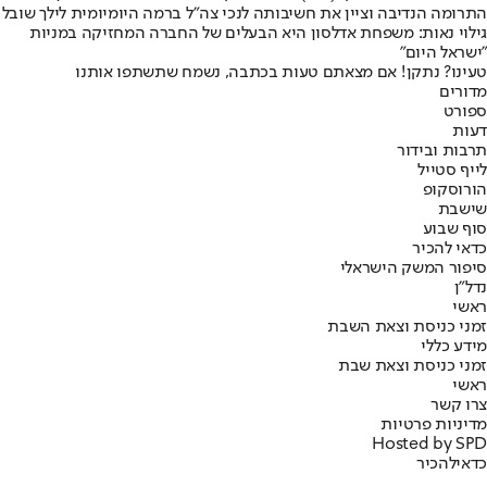
התרומה הנדיבה וציין את חשיבותה לנכי צה"ל ברמה היומיומית לילך שובל
גילוי נאות: משפחת אדלסון היא הבעלים של החברה המחזיקה במניות
"ישראל היום"
טעינו? נתקן! אם מצאתם טעות בכתבה, נשמח שתשתפו אותנו
מדורים
ספורט
דעות
תרבות ובידור
לייף סטייל
הורוסקופ
שישבת
סוף שבוע
כדאי להכיר
סיפור המשק הישראלי
נדל"ן
ראשי
זמני כניסת וצאת השבת
מידע כללי
זמני כניסת וצאת שבת
ראשי
צרו קשר
מדיניות פרטיות
Hosted by SPD
כדאי
להכיר