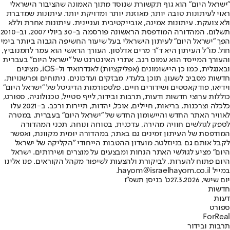
"ישראל היום" הוא גוף תקשורת שנוסד מתוך האמונה שהציבור הישראלי
ראוי לעיתונות טובה יותר, מאוזנת יותר ומדויקת יותר. עיתונות שמדברת
ולא צועקת. עיתונות אמינה, אובייקטיבית ועניינית. עיתונות אחרת וללא
תשלום. המהדורה המודפסת הראשונה פורסמה ב-30 ביולי 2007, וב-2010
הפך "ישראל היום" לעיתון הישראלי בעל שיעור החשיפה הגבוה ביותר בימי
חול. מו"ל העיתון היא ד"ר מרים אדלסון. העורך הראשי הוא עמר לחמנוביץ,
והעורך המייסד הוא עמוס רגב. אתרי האינטרנט של "ישראל היום" בעברית
ובאנגלית, כמו כן היישומונים (אפליקציות) לאנדרואיד ול-iOS, מציגים
חדשות מסביב לשעון, תוכן בלעדי, מבזקים ועדכונים, ניתוחים ופרשנויות,
וידיאו, פודקאסטים ושידורים חיים. פלטפורמות הדיגיטל של "ישראל היום"
כוללות ערוצי חדשות ודעות, תרבות ובידור, לייף סטייל, טכנולוגיה, ספורט,
כלכלה וצרכנות, בריאות, חיילים, אוכל, יהדות, תיירות ורכב. ב-2021 עלו
לאוויר האתר החדש והיישומון החדש של "ישראל היום" בעברית, במטרה
לספק לגולשים חוויה מהירה, עדכנית, בטוחה ונוחה. תכני המהדורה
המודפסת של העיתון זמינים גם באתר, במהדורה יומית מקוונת, ואפשר
לקבל אותם גם בניוזלטר. מועדון ההטבות הייחודי "הקליקה של ישראל
היום" מציע לגולשי האתר הנחות ומבצעים על מוצרים ושירותים. ישראל
היום פתוח להערות, לביקורת ולהצעות לשיפור מקהל הקוראים. פנו אלינו
במייל hayom@israelhayom.co.il.
יום שישי, 27.3.2026
ט' בניסן תשפ"ו
חדשות
דעות
ספורט
ForReal
תרבות ובידור