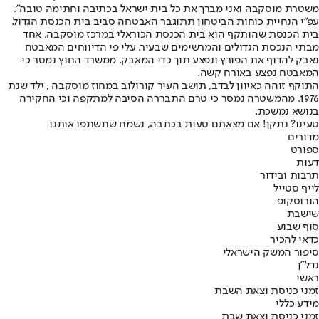
משטרת מוסקבה ואני מברך את כל בית ישראל בכתיבה וחתימה טובה".
עפ״י הנחיית כוחות הביטחון תתוגבר האבטחה סביב בית הכנסת הגדול.
בית הכנסת שהותקף הוא בית הכנסת הכוראלי במרכז מוסקבה, אחד
מבתי הנכסת הגדולים והמרשימים שבעיר. עלי פי הדיווחים המאבטח
נאבק להדוף את הפורץ ונפצע תוך כדי המאבק. ממשרד החוץ נמסר כי
המאבטח נפצע באורח קשה.
התוקף זוהה כאיוון לבדב, תושב העיר קורולוב במחוז מוסקבה , ילד שנת
1976. מהמשטרה נמסר כי טרם התבררה הסיבה למתקפה וכי החקירה
בנושא נמשכת.
טעינו? נתקן! אם מצאתם טעות בכתבה, נשמח שתשתפו אותנו
מדורים
ספורט
דעות
תרבות ובידור
לייף סטייל
הורוסקופ
שישבת
סוף שבוע
כדאי להכיר
סיפור המשק הישראלי
נדל"ן
ראשי
זמני כניסת וצאת השבת
מידע כללי
זמני כניסת וצאת שבת