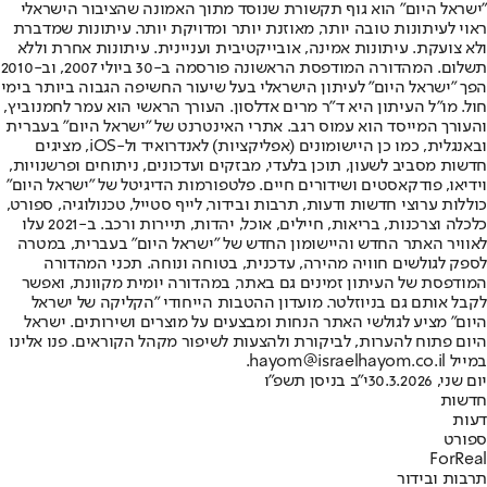
"ישראל היום" הוא גוף תקשורת שנוסד מתוך האמונה שהציבור הישראלי
ראוי לעיתונות טובה יותר, מאוזנת יותר ומדויקת יותר. עיתונות שמדברת
ולא צועקת. עיתונות אמינה, אובייקטיבית ועניינית. עיתונות אחרת וללא
תשלום. המהדורה המודפסת הראשונה פורסמה ב-30 ביולי 2007, וב-2010
הפך "ישראל היום" לעיתון הישראלי בעל שיעור החשיפה הגבוה ביותר בימי
חול. מו"ל העיתון היא ד"ר מרים אדלסון. העורך הראשי הוא עמר לחמנוביץ,
והעורך המייסד הוא עמוס רגב. אתרי האינטרנט של "ישראל היום" בעברית
ובאנגלית, כמו כן היישומונים (אפליקציות) לאנדרואיד ול-iOS, מציגים
חדשות מסביב לשעון, תוכן בלעדי, מבזקים ועדכונים, ניתוחים ופרשנויות,
וידיאו, פודקאסטים ושידורים חיים. פלטפורמות הדיגיטל של "ישראל היום"
כוללות ערוצי חדשות ודעות, תרבות ובידור, לייף סטייל, טכנולוגיה, ספורט,
כלכלה וצרכנות, בריאות, חיילים, אוכל, יהדות, תיירות ורכב. ב-2021 עלו
לאוויר האתר החדש והיישומון החדש של "ישראל היום" בעברית, במטרה
לספק לגולשים חוויה מהירה, עדכנית, בטוחה ונוחה. תכני המהדורה
המודפסת של העיתון זמינים גם באתר, במהדורה יומית מקוונת, ואפשר
לקבל אותם גם בניוזלטר. מועדון ההטבות הייחודי "הקליקה של ישראל
היום" מציע לגולשי האתר הנחות ומבצעים על מוצרים ושירותים. ישראל
היום פתוח להערות, לביקורת ולהצעות לשיפור מקהל הקוראים. פנו אלינו
במייל hayom@israelhayom.co.il.
יום שני, 30.3.2026
י"ב בניסן תשפ"ו
חדשות
דעות
ספורט
ForReal
תרבות ובידור