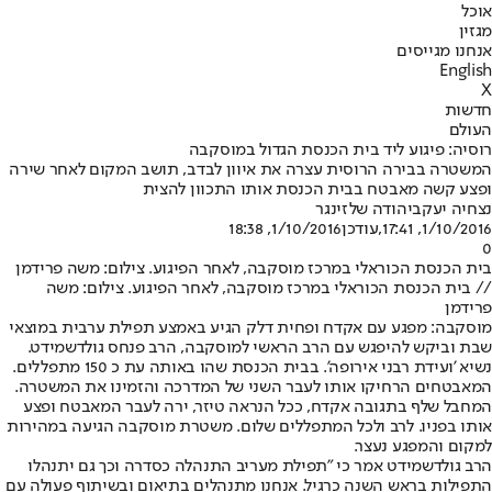
אוכל
מגזין
אנחנו מגייסים
English
X
חדשות
העולם
רוסיה: פיגוע ליד בית הכנסת הגדול במוסקבה
המשטרה בבירה הרוסית עצרה את איוון לבדב, תושב המקום לאחר שירה
ופצע קשה מאבטח בבית הכנסת אותו התכוון להצית
נצחיה יעקב
יהודה שלזינגר
1/10/2016, 17:41
,עודכן
1/10/2016, 18:38
0
בית הכנסת הכוראלי במרכז מוסקבה, לאחר הפיגוע. צילום: משה פרידמן
// בית הכנסת הכוראלי במרכז מוסקבה, לאחר הפיגוע. צילום: משה
פרידמן
מוסקבה: מפגע עם אקדח ופחית דלק הגיע באמצע תפילת ערבית במוצאי
שבת וביקש להיפגש עם הרב הראשי למוסקבה, הרב פנחס גולדשמידט.
נשיא 'ועידת רבני אירופה'. בבית הכנסת שהו באותה עת כ 150 מתפללים.
המאבטחים הרחיקו אותו לעבר השני של המדרכה והזמינו את המשטרה.
המחבל שלף בתגובה אקדח, ככל הנראה טיזר, ירה לעבר המאבטח ופצע
אותו בפניו. לרב ולכל המתפללים שלום. משטרת מוסקבה הגיעה במהירות
למקום והמפגע נעצר.
הרב גולדשמידט אמר כי "תפילת מעריב התנהלה כסדרה וכך גם יתנהלו
התפילות בראש השנה כרגיל. אנחנו מתנהלים בתיאום ובשיתוף פעולה עם