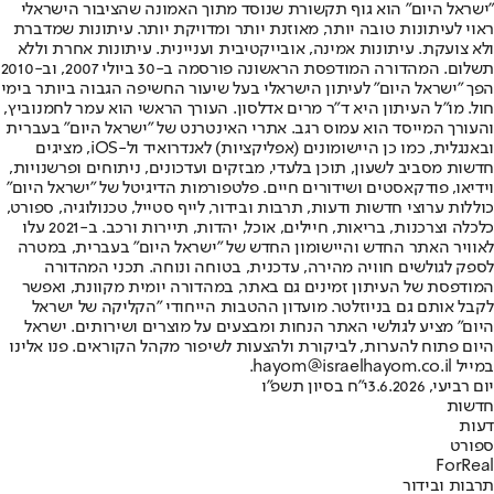
"ישראל היום" הוא גוף תקשורת שנוסד מתוך האמונה שהציבור הישראלי
ראוי לעיתונות טובה יותר, מאוזנת יותר ומדויקת יותר. עיתונות שמדברת
ולא צועקת. עיתונות אמינה, אובייקטיבית ועניינית. עיתונות אחרת וללא
תשלום. המהדורה המודפסת הראשונה פורסמה ב-30 ביולי 2007, וב-2010
הפך "ישראל היום" לעיתון הישראלי בעל שיעור החשיפה הגבוה ביותר בימי
חול. מו"ל העיתון היא ד"ר מרים אדלסון. העורך הראשי הוא עמר לחמנוביץ,
והעורך המייסד הוא עמוס רגב. אתרי האינטרנט של "ישראל היום" בעברית
ובאנגלית, כמו כן היישומונים (אפליקציות) לאנדרואיד ול-iOS, מציגים
חדשות מסביב לשעון, תוכן בלעדי, מבזקים ועדכונים, ניתוחים ופרשנויות,
וידיאו, פודקאסטים ושידורים חיים. פלטפורמות הדיגיטל של "ישראל היום"
כוללות ערוצי חדשות ודעות, תרבות ובידור, לייף סטייל, טכנולוגיה, ספורט,
כלכלה וצרכנות, בריאות, חיילים, אוכל, יהדות, תיירות ורכב. ב-2021 עלו
לאוויר האתר החדש והיישומון החדש של "ישראל היום" בעברית, במטרה
לספק לגולשים חוויה מהירה, עדכנית, בטוחה ונוחה. תכני המהדורה
המודפסת של העיתון זמינים גם באתר, במהדורה יומית מקוונת, ואפשר
לקבל אותם גם בניוזלטר. מועדון ההטבות הייחודי "הקליקה של ישראל
היום" מציע לגולשי האתר הנחות ומבצעים על מוצרים ושירותים. ישראל
היום פתוח להערות, לביקורת ולהצעות לשיפור מקהל הקוראים. פנו אלינו
במייל hayom@israelhayom.co.il.
יום רביעי, 3.6.2026
י"ח בסיון תשפ"ו
חדשות
דעות
ספורט
ForReal
תרבות ובידור