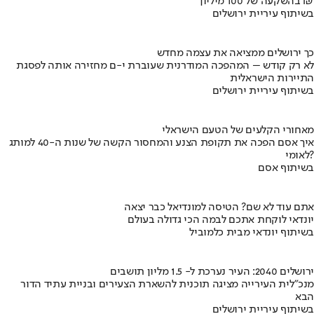
בהשקעה של 100 מיליון ₪
בשיתוף עיריית ירושלים
כך ירושלים ממציאה את עצמה מחדש
לא רק קודש – המהפכה המודרנית שעוברת י-ם מחזירה אותה לפסגת
התיירות הישראלית
בשיתוף עיריית ירושלים
מאחורי הקלעים של הטעם הישראלי
איך אסם הפכה את תקופת הצנע והמחסור הקשה של שנות ה-40 למותג
לאומי?
בשיתוף אסם
אתם עוד לא שם? הטיסה למונדיאל כבר יצאה
יונדאי לוקחת אתכם לבמה הכי גדולה בעולם
בשיתוף יונדאי מבית כלמוביל
ירושלים 2040: העיר נערכת ל- 1.5 מליון תושבים
מנכ"לית העירייה מציגה תוכנית להשארת הצעירים ובניית עתיד הדור
הבא
בשיתוף עיריית ירושלים