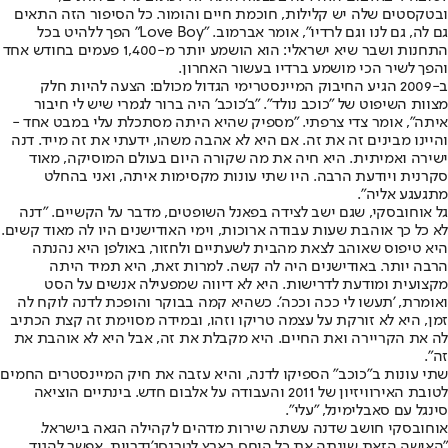
ובטקסטים שלה יש קלילות, חוכמת חיים והומור. כל הסיפור הזה התאים
גם לה, גם לנו וגם לרדיו", אומר אברמוב. "Love Boy" הפך ללהיט בכל
התחנות ושבר שיא ישראלי: הוא הושמע יותר מ-1,400 פעמים בחודש אחד
והפך לשיר הכי מושמע ברדיו בעשור האחרון.
ב-2009 הגיע החיבוק המיינסטרימי הגדול מכולם: הצעה להיות חלק
מצוות השיפוט של "כוכב נולד". "ב'כוכב' היה ברור לגמרי שיש לי חיבור
איתה", אומר צדי צרפתי. "מספיק שהיא היתה מסתכלת עלי במבט אחד -
והיינו מבינים זה את זה. אם היא לא אהבה משהו, ידעתי את זה מייד. דנה
ישירה ואמיתית. היא חיה את מה שקורה היום בעולם המוסיקה, מאוד
סקרנית ויודעת הרבה. היו שתי עונות מקסימות איתה, ואני בהחלט
מתגעגע אליה".
גל אוחובסקי, שגם ישב לצידה בפאנל השופטים, מדבר על הקשיים. "דנה
לא כל כך אוהבת שעות עבודה ארוכות, וימי האודישנים היו לה מאוד קשים.
היא טיפוס שאוהב לצאת מהבית לשעתיים ולחזור, באולפן היא נהנתה
הרבה יותר. באודישנים היה לה קשה. למרות זאת, היא תמיד היתה
מקצועית ומודעת לדרישות. היא לא דיווה שמפעילה אנשים על הסט
ואומרת, 'תעשו לי ככה וככה'. כשהיא קמה בבוקר והופכת לדנה לוקח לה
זמן, היא לא זורקת על עצמה טריקו וזהו, ובמידה מסוימת זה קצת הכתיב
לה את הקריירה ואת החיים. היא מקבלת את זה, אבל היא לא אוהבת את
זה".
שתי עונות ב"כוכב" הספיקו לדנה, והיא עזבה את חיק המיינסטרים החמים
לטובת האירוויזיון של 2011 והעבודה על אלבום חדש. בינתיים הוציאה
סינגל עם סאבלימינל, "עלי".
אוחובסקי חושב שדנה עשתה שירות מדהים לקהילה הגאה בישראל.
"האישה הזאת שינתה את כל היחס בארץ לטרנסג'נדריות. אפשר להגיד