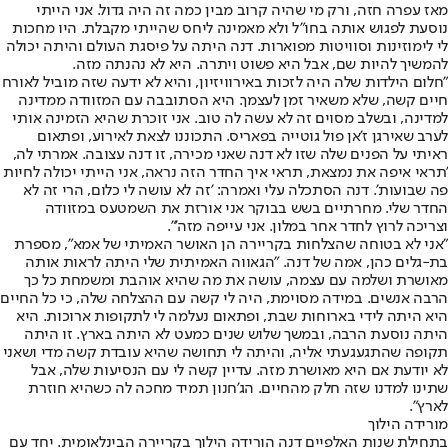
מאז עפרה חזה, ורק מי שהיה קרוב מבין כמה זה היה גדול. אני הייתי
נוסעת לפגוש אותה בחו"ל ולא מאמינה ליחס שהייתי מקבלת. היו מחכות
לי לימוזינות וסוויטות מפוארות. דנה היתה על פיסגת העולם והיתה יכולה
להמשיך להיות שם, אבל היא פשוט ויתרה. היא לא נהנתה מזה.
"חלום הילדות שלה היה לזכות באירוויזיון, והיא לא ידעה שזה מוביל לאורח
חיים קשה, שלא משאיר זמן לעצמך. היא הסתובבה עם המזוודה ממדינה
למדינה, ובשלב מסוים זה לא עשה לה טוב. אני זוכרת שהיא הזמינה אותי
לערב שאירגן ז'אן פול גוטייה בפאריס. התכוננו לצאת לאירוע, ופתאום
ראיתי על הפנים שלה שזו לא דנה שאני מכירה, זו דנה עצובה. אמרתי לה,
'תראי איפה את נמצאת, תראי איך החדר הזה נראה, אני הייתי יכולה לחיות
פה שבועות'. דנה הסתכלה עלי ואמרה: 'זה לא עושה לי כלום, הרי זה לא
החדר שלי. מחרתיים בשש בבוקר אני אורזת את השמטעס במזוודה
וצריכה לרוץ לחדר אחר במלון. אני עייפה מזה'".
"אני לא בטוחה שהצלחות בקריירה הן האושר האמיתי של אמא", מספרת
בת-גלים כהן, אמה של דנה. "הגאווה האמיתית שלי היתה לראות אותה
מאושרת ושלמה עם עצמה, עושה את מה שהיא אוהבת ומשמחת כל כך
הרבה אנשים. במידה מסוימת, היה לי קשה עם ההצלחה שלה, כי כל החיים
היא היתה לידי בארוחות שבת, ופתאום נעלמה לי לתקופות ארוכות. היא
היתה נוסעת הרבה, ובמשך שלוש שנים כמעט לא היתה בארץ. זו היתה
תקופה שהתגעגעתי אליה, והיתה לי תחושה שהיא עובדת קשה מדי ושאני
לא יודעת אם היא מאושרת מזה. עדיין קשה לי עם הנסיעות שלה, אבל
שתינו למדנו שזה חלק מהחיים. הג'חנון תמיד מחכה לה כשהיא חוזרת
לארץ".
מורידה הילוך
בתחילת שנות האלפיים דנה הורידה הילוך בקריירה הבינלאומית. יחד עם