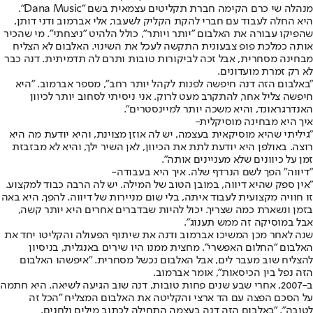
מנהלה שי כרם הקימה חברת תקליטים עצמאית בשם "Dana Music".
היא החלה לעבוד עם חברי להקת הקליק לשעבר, אלי אברמוב ודני דותן,
שהפיקו עבורה את האלבום "יותר ויותר", כולל הלהיט "ניצחתי". מי שהכיר
אותה כמלכת פופ צבעונית התקשה לעכל את השינוי. האלבום לא הצליח
מבחינה מסחרית, אבל זכה לביקורות טובות ותרם לה תדמיתית. דנה כבר
לא רק זמרת מועדונים.
"באלבום הזה דנה חיפשה לפנות לקהל יותר רחב", מספר אברמוב. "היא
חיפשה צליל אחר, להתקרב מעט לרוק. אני ניסיתי לסחוב יותר לכיוון
האנדרגראונד, והיא משכה יותר למיינסטרים".
איך היא מבחינה מוסיקלית-
"גיליתי שהיא מוסיקאית בעצמה, יש לה אוזן מצוינת, והיא יודעת מה היא
רוצה. באולפן היא יודעת לתת את הכיוון, לאן השיר ילך, והיא לא מבזבזת
זמן על כיוונים שלא מעניינים אותה".
"דיווה" הפך לשם הנרדף שלה. איך היא בעבודה-
"אין ספק שהיא דיווה, במובן הטוב של המילה. יש לה הרבה כבוד למקצוע.
זו חוויה מקצועית לעבוד איתה, בלי שום מניירות של דיווה. להפך, היא באה
בזמן ונשארת כמה שצריך. יכול להיות שבדברים אחרים היא יותר קשה,
אבל במוסיקה זה ממש תענוג".
שנה לאחר מכן המשיכו אברמוב ודנה את שיתוף הפעולה והקליטו יחד את
האלבום "החלום האפשרי". מחצית ממנו היו שירים באנגלית, בניסיון
להצליח שוב מעבר לים, אבל האלבום נכשל מסחרית. "איפשהו האלבום
הזה נפל בין הכיסאות", אומר אברמוב.
ב-2007, אחרי שבע שנים פחות טובות, דנה שוב הגיעה לשיאה. היא חתמה
על הסכם הפצה עם הד ארצי והקליטה את האלבום המצליח "הכל זה
לטובה". "באלבום הזה דנה בעצמה התחילה לכתוב מילים ולחנים,