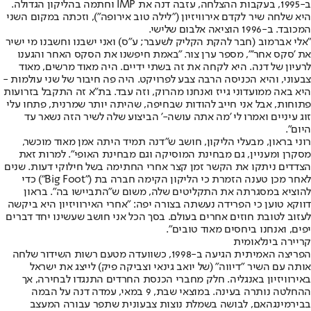
ב-1995, בעקבות ההצלחה, עזבה דנה את IMP וחתמה בהליקון הגדולה.
היא שלחה שיר לקדם אירוויזיון ("לילה טוב אירופה"), וזכתה במקום השני
המכובד. ב-1996 הוציאה אלבום שלישי.
"אלי אברמוב (חבר להקת הקליק לשעבר; ע"ס) ואני ישבנו וחשבנו מי ישיר
את 'סקס אחר'", מספר ערן צור. "באמת חיפשנו את הסקס האחר והגענו
לרעיון של דנה. היא לקחה את זה בשתי ידיים. היה מאוד מרשים, מאוד
צבעוני, והיא הכניסה הרבה צבע לפרויקט. היה פה חיבור של שני עולמות -
היא באה ממועדוני גייז ואנחנו מהרוק, וזה עבד. בת"א זה התקבל בזרועות
פתוחות, אבל אני חייב להודות שבחיפה, שהיתה יותר שמרנית, פתחו עלי
זוג עיניים ואמרו לי 'מה אתה עושה-' הביצוע שלה לשיר הזה נשאר עד
היום".
רוני בראון, מבעלי הליקון, חושב ש"דנה תמיד היתה אמן מאוד מוכשר,
מסקרן ומעניין, גם מבחינת המוסיקה וגם מבחינת האופי". למרות זאת
הצדדים ניתקו את הקשר זמן קצר אחרי החתימה בשל חילוקי דעות. שנים
לאחר מכן טענה הזמרת כי הליקון הקימה חברה בת ("Big Foot") כדי
להוציא במסגרתה את התקליטים שלה, משום ש"התביישו בה". בראון
דווקא טוען כי הפרידה נעשתה בצורה יפה: "אחרי האירוויזיון היא ביקשה
לעזוב לטובת חוזים אחרים בעולם. בסך הכל אני חושב שעשינו יחד דברים
יפים, ואנחנו ביחסים מאוד טובים".
קריירה בינלאומית
הפריצה האמיתית הגיעה ב-1998, כשוועדה מטעם רשות השידור שלחה
אותה עם השיר "דיווה" (של יואב גינאי וצביקה פיק) לייצג את ישראל
באירוויזיון באנגליה. חלק מחברי הכנסת החרדים התנגדו לבחירה, אך
ההחלטה נותרה בעינה. במוצאי שבת, 9 במאי, עמדה דנה על הבמה
בבירמינגהאם, לבושה בשמלת נוצות צבעונית שתפר עבורה המעצב