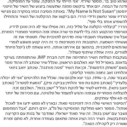
שהוא טוב בו", מספר שירזי. "אני הייתי על ההפקה, עופר על המוסיקה,
ודנה על הבמה. יום אחד ביקשנו ממנה שתעשה ביצוע של השיר של וויטני
יוסטון "My Name Is Not Susan". באותה מסיבה נכחו במקרה גם מגישי
הרדיו עופר נחשון ודידי הררי. הם ביקשו את ההקלטה של השיר והתחילו
להשמיע אותו בלי סוף".
הררי: "קיבלתי הקלטה על סליל כזה, וזה אפילו עוד לא היה מוכן לרדיו.
נטרפתי מהקטע הזה בלי לדעת מי שרה אותו ומה הסיפור מאחורי הזמרת,
אבל איך ששמעתי חשבתי שזה מדהים לתוכנית שלי. חטפתי את זה
ועשיתי השמעה. התגובות היו מטורפות כי זה היה קטע משוגע לגמרי
שהתאים לתוכנית. בהמשך גם אירחנו אותה, היא עשתה לנו ג'ינגל מיוחד
לפורים, והיה אחלה שיתוף פעולה".
בעקבות הצלחת השיר החתימה את דנה חברת IMP, שהתמחתה בעיקר
בדאנס. באפריל 93' יצא האלבום הראשון, שכלל שיר שכתב לה אהוד מנור
בשם "משחק הדמעות", וכן את השיר "פטה מורגנה", שכתב יואב גינאי
והלחינו זאב נחמה ותמיר קליסקי.
כעבור שנה, ב-1994, כבר יצא אלבום שני, שכלל את הלהיטים "אני לא יכולה
בלעדיך" (שכתב מקס גת מור והלחין צביקה פיק), "נוסעת לפטרה" (שכתב
יואב גינאי), וחידוש לשיר של להקת הנח"ל "ישנן בנות". האלבום זכה
להצלחה מסחרית עצומה והגיע למעמד של פלטינה, עם מכירות של יותר
מ-40 אלף עותקים.
"הסיפור האישי שלה היה דומיננטי מאוד, ובארץ לא ממש ידעו איך לאכול
אותה", מספר ראש מחלקת המוסיקה של גל"צ, יורם רותם, "אבל המחסום
נשבר עם 'ישנן בנות'. זה שיר מאוד ישראלי, שמדבר על בנות עם הקריצה
המתבקשת. השיר הזה הציג אותה פתאום בעמדה אחרת, לא סתם זמרת
ששרה רק לקהילה הגאה".