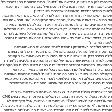
הצרפתי ז'אן פול גוטייה, וביצעה את "דיווה". בבית משפחת כהן במרכז תל
אביב ישבו הוריה ואחיה וצפו בילדת הסנדוויץ' עושה היסטוריה והופכת
להיות הטרנסג'נדרית הראשונה שמנצחת באירוויזיון.
שלושה ימים אחרי התחרות חזרה דנה לארץ. "היא לא בכתה ולא התרגשה
עד הרגע שבו ראתה את אמה", מספר אחד ממקורביה. "אני זוכר שהיו שם
מאות מעריצים שחיכו לה מתחת לבית. היא חייכה לכולם ושמחה מאוד,
אבל גם היתה אדישה במידה. רק כשראתה את אמא שלה, עיניה התמלאו
דמעות. היא הרגישה שהיא החזירה לה על האהבה של כל השנים. לקח לה,
כמובן, בדיוק שתי שניות עד שהיא התעשתה, ניגבה את הדמעות וחזרה
לפוזה המוכרת".
הזכייה של דנה באירוויזיון נחשבת לאחד האירועים המשמעותיים
בהיסטוריה של הקהילה הגאה בישראל. רבים מבניה יצאו לחגוג באותה
לילה בכיכר רבין. היו שראו את היום ההוא כיום העצמאות של הקהילה.
ואכן, למחרת ההישג שונה שמה של אגודת ההומואים והלסביות ל"אגודת
ההומואים, הלסביות והטרנסג'נדרים". דנה הפכה נציגה בולטת של הקהילה
הגאה בארץ ובעולם ולזמרת מבוקשת בכל אירופה, בעיקר באירועי
הקהילה הגאה. בסוף 98' בחר בה המגזין "טיים" לאחת מחמשת האנשים
המשפיעים בעולם. הארגון הבינלאומי לזכויות אדם, אמנסטי, הפיק מסע
פרסום בכיכובה, והיא גם פתחה את אירועי הספורט של אולימפיאדת
הגייז.
אחרי שהחוזה שעליו חתמה ב-1999 עם השלוחה האירופית של סוני
העולמית בוטל, הקליטה דנה בחברת תקליטים אירופית קטנה בשם CNR
את אלבומה הבינלאומי "Free". הציפיות היו עצומות, אבל הקריירה לא
התרוממה. "אומרים שהקריירה הבינלאומית היתה כישלון, וזה מכאיב לה",
אומרת האחות לימור. "דנה היא הזמרת הישראלית הכי מצליחה באירופה