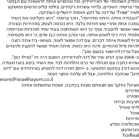
החלק האמנותי של האירוויזיון, מה שהפגיש אותה לראשונה עם הבמאי
צדי צרפתי. השניים, בליווי עשרות רקדנים, צילמו קליפ מרשים ומושקע
לשיר "Free" של דנה על רקע חומות ירושלים העתיקה.
"העבודה איתה היתה מדהימה", נזכר צרפתי. "היא הקליטה את השיר
במכה אחת אחרי שש חזרות בלבד. היא נכנסה לעסק במהירות ובצורה
שאי אפשר להסביר. אחר כך היא השתתפה בעוד שתי תוכניות שביימתי,
ותמיד היה כיף לפגוש אותה. אני אוהב אותה כבן אדם, כי היא מקסימה
וכיף לעשות איתה דברים. עם דנה אפשר לעוף. בשואו-ביז אתה רוצה
להיות גדול מהחיים, ודנה היא כזאת. איתה תמיד אפשר להקצין ולהגזים
אבל עדיין להישאר בטעם טוב".
ב-2008 שוב הגיע שיר של דנה לאירוויזיון. הפעם היה זה "כאילו כאן",
שהיא כתבה עם מנהלה שי כרם והלחינה לבד. את השיר ביצע בועז מעודה,
והוא דורג במקום התשיעי. ב-2011 חזרה דנה להופיע באירוויזיון עם "דינג
דונג" שכתבה והלחינה, אבל לא עלתה מחצי הגמר.
erans@israelhayom.co.il
טעינו? נתקן! אם מצאתם טעות בכתבה, נשמח שתשתפו אותנו
מדורים
ספורט
תרבות ובידור
לייף סטייל
אוכל
תיירות
טכנולוגיה ומדע
הורוסקופ
ForReal