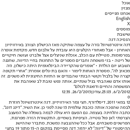
אוכל
מגזין
אנחנו מגייסים
English
X
מוספים
שישבת
הנסיכה דנה
דנה אינטרנשיונל גזרה על עצמה שתיקה מאז הכישלון הצורב באירוויזיון
האחרון • אבל מאחורי הקלעים היא עובדת על אלבום חדש, מקדמת אופרה
בפרסומות, מטיילת עם הכלב, אוכלת שניצלים אצל אלברט ועושה חיקויים
של ריטה • בני משפחה וחברים מספרים על התחנות בחיי הדיווה, שחגגה
השבוע יום הולדת • "אומרים שהקריירה הבינלאומית היתה כישלון, וזה
מכאיב לה", מספרת האחות לימור • והאם בת-גלים אומרת: "אחרי תקופה
קצרה של בלבול וקושי הבנתי שהבגדים או החזות החיצונית לא משנים. זה
אותו אדם שאהבתי בגיל שנתיים, אותה נפש טובת לב שאוהבת את
המשפחה והחיים ודואגת לכולם"
6/2/2012, 23:03
,עודכן
26/2/2013, 12:35
0
12 במאי 2011, דיסלדורף, חצי גמר האירוויזיון. דנה אינטרנשיונל חוזרת
לבמה שהפכה אותה כוכבת עולמית 13 שנה לפני כן. את השיר, "דינג דונג",
כתבה והלחינה בעצמה. גם הפעם היא עולה לבמה בשמלה של המעצב
הצרפתי ז'אן פול גוטייה. הציפיות בשמיים, התקשורת הזרה מפרגנת,
הפרשנים משבחים. אבל ככל שההצבעה נמשכת, מתברר שההישג
ההיסטורי של "דיווה" לא יחזור. דנה מסיימת במקום ה-15 מתוך 19 בחצי