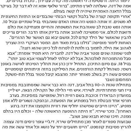
"לימור היתה זו שסיפרה לי ראשונה מה קורה עם ירון", נזכרת בת-גלים,
אמה של דנה, שעלתה לארץ מתימן. "ברור שלאף אמא זה לא דבר קל, בעיקר
בגלל הדאגה האמהית שיהיה לו קשה בעולם.
"אחרי תקופה קצרה של בלבול וקושי הבנתי שהבגדים או החזות החיצונית
לא משנים. זו אותה הנפש וזה אותו האדם שאהבתי בגיל שנתיים ובגיל 10,
אותה נפש טובת לב שאוהבת את המשפחה והחיים ומצחיקה את כולם
ודואגת לכולם. אני ממשיכה לאהוב אותה בדיוק אותו הדבר. הורים צריכים
להבין שהאושר של הילד קודם לכל, ומשם יבוא גם האושר של ההורים".
האחות לימור מוסיפה: "גדלנו בבית מאוד חם. המסר העיקרי היה שצריך
לאהוב את הילד, לתמוך בו ולתת לו לפרוח לכל כיוון שהוא רוצה".
לפני שמונה שנים נפטר אביה של דנה. לחבריה היא תמיד אומרת: "אבא
סבל מהתמכרות לאלכוהול, אבל לא יכולתי לאחל לעצמי אבא טוב יותר".
בגיל 18, עם סיום התיכון, התחיל ירון כהן את תהליך הפיכתו לאישה באופן
רשמי, כשהחל לקחת הורמונים. את הסיליקון בחזה וניתוחים קוסמטיים
נוספים עשה רק בשלב מאוחר יותר. מהצבא קיבל פטור בגלל תת-משקל.
המחסום נשבר
בתחילת שנות ה-90 בתל אביב, דנה היא כבר אישה שמסתובבת במסיבות
גייז חצי מחתרתיות. לשירזי, איש חיי הלילה של הקהילה הגאה, יש ליין
במועדון הבראדרז וכוכבת בשם רווית רוול, שמופיעה במסיבות. בערב
חורפי אחד מבטלת רוול במפתיע את הופעתה, ובהפקה נשארים ללא אמן
מופיע. "היינו חייבים שמישהו יחליף את רווית והקפצנו את דנה ברגע
האחרון", נזכר שירזי. "זו היתה ההופעה הראשונה שלה - וכולם היו בהלם
ממנה. חיכו שהיא תבוא שוב ושוב".
שבועות ספורים לאחר מכן מתחילים שירזי, די.ג'יי עופר ניסים ודנה עצמה
להריץ מסיבות קונספט. "היינו חושבים יחד על נושא וכל אחד עשה את מה