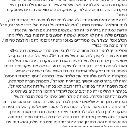
בסקרנות רבה. היא לא עוד אמן שמוציא שיר חדש. מתחילת הדרך היא
סיקרנה. היה ברור שהיא לא רק גימיק, ושהיא מוציאה דברים שמופקים
היטב".
"דנה אמרה פעם שהחלום שלה הוא להתלבש להופעה כמו יהודית רביץ,
ג'ינס וחולצה", אומרת מימון. "היא לא מתה על נוצות ועל בגדי מעצבים, אבל
יודעת שאין לה ברירה כי זה מה שמצפים ממנה. אם תראה את ארון
הבגדים שלה, אתה לא תאמין. שמלות המעצבים זרוקות בצד, חלק מהן
הכלב אכל, ובצד השני מסודרים באופן מופתי מכנסי ג'ינס וחולצות טריקו".
"רוח טובה בלי גבול"
ואולי צריך לחזור קצת אחורה. כדי להבין את הדרך שעשתה דנה ב-43
שנותיה צריך לקפוץ לתל אביב של שנות ה-70. היא נולדה כירון כהן, ילד
אמצעי בין אחות גדולה ואח צעיר. האם היתה עקרת בית, האב נפל מהר
מאוד לטיפה המרה. ירון היה ילד שקט ורגוע, שבילה את עיקר זמנו בבית
הספר, בבית ובמקהלת עפרוני. נקודת השיא שלו נרשמה כשהופיע
במקהלת הילדים שליוותה את שלמה ארצי במחזה "יוסף וכתונת הפסים".
"היה לנו ברור שהוא ימשיך בקריירת השירה", מספרת חברה למקהלה,
"אבל חשבתי יותר בכיוון של דני רובס, לא בכיוון של דנה אינטרנשיונל".
בכיתה י' החליט ירון כהן לעזוב את לימודי התיכון הרגילים בעירוני א'
ולעבור לתיכון אנקורי. באותה כיתה ישב איתו אז סמל הגבריות של
המחזור, רונן חרזי, שלימים יהפוך לכדורגלן מצליח. החברים אהבו את ירון.
"זו היתה כיתה מאוד גדולה והטרוגנית", מספר ישראל פרץ, שלימד ספרות
באנקורי. "בין כולם בלט ילד תימני, מצחיק מאוד, חברותי מאוד, מוחצן
מאוד, שמה שאפיין אותו זה רוח טובה בלי גבול ושמחת חיים. בתקופה
ההיא היית מזהה בתיכון הרבה אנרכיסטים ומתקני עולם, והוא היה עם