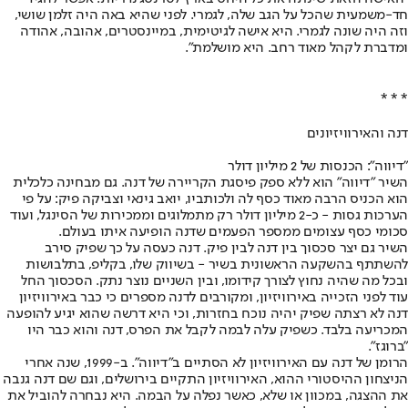
חד-משמעית שהכל על הגב שלה, לגמרי. לפני שהיא באה היה זלמן שושי,
וזה היה שונה לגמרי. היא אישה לגיטימית, במיינסטרים, אהובה, אהודה
ומדברת לקהל מאוד רחב. היא מושלמת".
* * *
דנה והאירוויזיונים
"דיווה": הכנסות של 2 מיליון דולר
השיר "דיווה" הוא ללא ספק פיסגת הקריירה של דנה. גם מבחינה כלכלית
הוא הכניס הרבה מאוד כסף לה ולכותביו, יואב גינאי וצביקה פיק: על פי
הערכות גסות - כ-2 מיליון דולר רק מתמלוגים וממכירות של הסינגל, ועוד
סכומי כסף עצומים ממספר הפעמים שדנה הופיעה איתו בעולם.
השיר גם יצר סכסוך בין דנה לבין פיק. דנה כעסה על כך שפיק סירב
להשתתף בהשקעה הראשונית בשיר - בשיווק שלו, בקליפ, בתלבושות
ובכל מה שהיה נחוץ לצורך קידומו, ובין השניים נוצר נתק. הסכסוך החל
עוד לפני הזכייה באירוויזיון, ומקורבים לדנה מספרים כי כבר באירוויזיון
דנה לא רצתה שפיק יהיה נוכח בחזרות, וכי היא דרשה שהוא יגיע להופעה
המכריעה בלבד. כשפיק עלה לבמה לקבל את הפרס, דנה והוא כבר היו
"ברוגז".
הרומן של דנה עם האירוויזיון לא הסתיים ב"דיווה". ב-1999, שנה אחרי
הניצחון ההיסטורי ההוא, האירוויזיון התקיים בירושלים, וגם שם דנה גנבה
את ההצגה, במכוון או שלא, כאשר נפלה על הבמה. היא נבחרה להוביל את