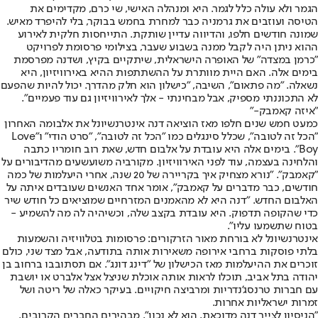
הגמר ולא עולה כלל לגמר. היא ומנהלה האישי, שי כרם, מקדימים את
הטיסה ועוזבים את גרמניה כבר למחרת בחמש בבוקר, בלי להיפרד מאיש.
שמונה חודשים חלפו, והדיווה עדיין שותקת. התייחסות חלקית לאירוע
ההוא ניתן היה לקבל ממנה בשבוע שעבר, בצילומי פרסומת לפרויקט
"כרמן במצדה" של האופרה הישראלית, שיתקיים בקיץ, ושדנה מפרסמת
בימים אלה. האם היית מוותרת על ההשתתפות ההיא באירוויזיון, היא
נשאלה. "מה פתאום", השיבה, "כישלון הוא חלק מהדרך. יכול להיות שהפעם
לא התכוננתי מספיק, אבל מבחינתי - אלך לאירוויזיון גם עוד פעמיים".
"איזה קאמבק-"
כמעט חמש שנים חלפו מאז הוציאה דנה אינטרנשיונל את אלבומה האחרון
"הכל זה לטובה", שכלל סינגלים כמו "הכל זה לטובה", "סרט הודי" ו"Love
Boy". בימים אלה היא עובדת על אלבום חדש, שאת רוב חומריו כתבה
והלחינה בעצמה, עוד לפני האירוויזיון. מקורביה משועשעים מהדיבורים על
"קאמבק". "נורא מצחיק איך בקריירה של 20 שנה, אחרי היעלמות של כמה
חודשים, כבר מדברים על קאמבק", אומר אחד האנשים שעובדים איתה על
האלבום החדש. "דנה היא לא מהאמנים המזרחיים שמוציאים כל חודש שיר
כדי שהקופה תדפוק. היא עובדת בקצב שלה, וכשיהיה לה מה להשמיע -
בטוח שתשמעו עליו".
אינטרנשיונל לא בורחת מאור הזרקורים: פרסומות בטלוויזיה והשמעות
בלתי פוסקות ברחבי אירופה משאירות אותה בתודעה, אבל מצד שני, כולם
זוכרים את ההיעלמות מאז הכישלון של "דינג דונג". אם תסתובבו ברחוב בן
יהודה בתל אביב, תוכלו לראות אותה אוכלת שניצל אצל אלברט או יושבת
עם חברות טרנסג'נדריות ומרביצה חיקויים. בעיקר כאלה של ריטה ושל
זמרות ישראליות אחרות.
"הניסיון לצייר דנה מדוכאת, הוא לא נכון", מבהירים החברים הקרובים.