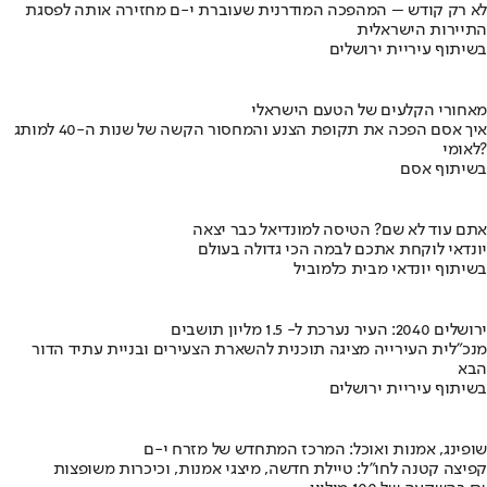
לא רק קודש – המהפכה המודרנית שעוברת י-ם מחזירה אותה לפסגת
התיירות הישראלית
בשיתוף עיריית ירושלים
מאחורי הקלעים של הטעם הישראלי
איך אסם הפכה את תקופת הצנע והמחסור הקשה של שנות ה-40 למותג
לאומי?
בשיתוף אסם
אתם עוד לא שם? הטיסה למונדיאל כבר יצאה
יונדאי לוקחת אתכם לבמה הכי גדולה בעולם
בשיתוף יונדאי מבית כלמוביל
ירושלים 2040: העיר נערכת ל- 1.5 מליון תושבים
מנכ"לית העירייה מציגה תוכנית להשארת הצעירים ובניית עתיד הדור
הבא
בשיתוף עיריית ירושלים
שופינג, אמנות ואוכל: המרכז המתחדש של מזרח י-ם
קפיצה קטנה לחו"ל: טיילת חדשה, מיצגי אמנות, וכיכרות משופצות