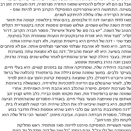
אבל גם הם לא יכולים להכחיש שמאז החזרה מגרמניה, דנה מעבירה זמן רב
בשינה. התחושה היא שהפרויקט המוסיקלי הקרוב חייב להיות שוס -
אחרת הקריירה שלה עלולה להיתקע לשנים.
מאז 1993 הוציאה דנה 11 אלבומים, בהם אחד בינלאומי, קטפה את תואר
זמרת השנה שלוש פעמים, ושלוש פעמים נוספות זכתה בקטגוריית הקליפ
הטוב של השנה. "יש בה סוג של פיצול אישיות", מספר חברה הקרוב, דרור
קליר. "מצד אחד היא זמרת פרובוקטיבית ונועזת שאומרת הכל בפרצוף,
מצד שני - דנה של החיים היא ביישנית וצנועה, ולא רוצה שיזהו אותה
ברחוב. היא מאוד לא אוהבת שצלמי פפראצי מצלמים אותה. אם לא סוחבים
אותה בשיער, היא לא יוצאת מהבית". דנה גם לא נמצאת עתה במערכת
זוגית; בעבר ניהלה קשר ארוך שהסתיים לאחר שלוש שנים בצורה טרגית,
כשבן זוגה נהרג בתאונת אופנוע.
האהבה היחידה שלה, שמחזיקה אותה גם בזמנים קשים, היא בעלי חיים.
בעיקר כלבים. במשך שמונה שנים גידלה את בראדפורד (הכלאה של בראד
פיט ורוברט רדפורד), כלב שמצאה בקופסת קרטון והפך עם הזמן למיני
סלב, לאחר שהצטלם עם הדיווה לתוכניות טלוויזיה. כשנשאלה בראיונות
על מערכות יחסים, סיפרה שהכלב הוא אהבת חייה האמיתית. אחרי
שמונה שנים בראדפורד מת, ואת מקומו תפס כבירי, כלב חדש קצוץ זנב
ושתום עין שאימצה מצער בעלי חיים. באגודה מספרים שכשהזמרת הגיעה
למקום, היא ביקשה שיביאו לה את הכלב שיהיה הכי קשה למצוא לו בית.
"דנה מסתובבת ברחוב עם כלבי רחוב שהיא אוספת כאילו מדובר בגזע
אצולה", מספרת חברתה הטובה, אביבה מימון. "האושר הכי גדול שלה הוא
לקחת כלב מהרחוב".
אנשי תעשיית המוסיקה פירגנו לדיווה מאז ומתמיד. ראש מחלקת
המוסיקה של גלי צה"ל, יורם רותם: "כל שיר של דנה מתקבל עד היום