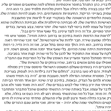
חיוך קבוע על הפרצוף, עם הומור טוב".
לדבריו, כהן התנהל בחוסר איכפתיות מוחלט למה שחושבים ואומרים עליו.
"ילד נבון בצורה בלתי רגילה אבל רחוק מלהיות תלמיד טוב, כי הוא היה
עסוק בענייני הריקוד, החיצוניות והמועדונים. היה מענג להיות המורה שלו.
בשנת הלימודים הראשונה שלו באנקורי יצא לי לראות איך מתעצבת
האישיות החדשה שלו, לא מבחינה פיזיולוגית אלא מבחינת ההחלטה שהוא
קיבל על עצמו לתת ביטוי לצד הנשי שלו. יותר איפור, צבע בשיער, בגדים
יותר פופיים, וכל זה היה לנגד עינינו, בלי שאף אחד ירים גבה".
"לראות את הדמות הזאת בתיכון או ברחוב היתה חוויה", מספר איש חיי
הלילה שמעון שירזי, חבר ילדות של אינטרנשיונל. "אני זוכר שהייתי רואה
אותו ברחוב, הוא היה הולך כמו טווס בתל אביב, ואז זה היה נדיר, כי רמת
הפתיחות היתה שונה מהיום. בלי שאף אחד ימנה אותו באופן רשמי, ירון
לקח על עצמו את התפקיד של להגן על כל מי שהיה קצת אחר בסביבה.
הייתי מסתכל מהצד ומעריץ את האומץ שלו על כל המריבות עם החבר'ה
ואפילו עם סתם אנשים ברחוב, שהיו צוחקים על הנשיות שלו".
החברים היו בטוחים שעולם המשפט הישראלי פיספס עורך דין ממולח
לעתיד, והם לא טעו בהרבה. "החלום של דנה בילדות היה לעסוק בעריכת
דין", מספרת אחותה הגדולה לימור, מעצבת פנים. "היה בה תמיד משהו
שנורא נלחם על הצדק, ובאמת, בתיכון קרה שינוי. יום אחד חזרתי הביתה
וראיתי את ירון בחדר שלי לבוש בבגדים שלי. "הוא היה מאוד סגור ולא אהב
לדבר על עצמו, אבל באותה שנייה הרגשתי פתאום שהכל מתבהר ומתחבר
לי. זה מוזר, אבל כל מה שהרגשתי באותו רגע לא היה כעס או בהלה, אלא
רק אהבה גדולה מאוד ורצון לגונן עליו מהעולם. פחדתי נורא שיהיו לו חיים
קשים והחלטתי שמה שלא יהיה - אני איתו, ואני אדאג שגם ההורים שלנו
יהיו איתו".