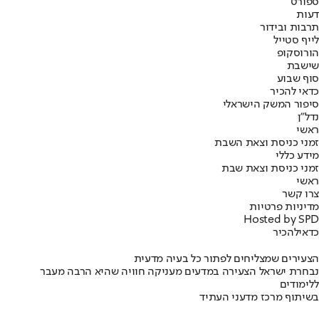
ספורט
דעות
תרבות ובידור
לייף סטייל
הורוסקופ
שישבת
סוף שבוע
כדאי להכיר
סיפור המשק הישראלי
נדל"ן
ראשי
זמני כניסת וצאת השבת
מידע כללי
זמני כניסת וצאת שבת
ראשי
צרו קשר
מדיניות פרטיות
Hosted by SPD
כדאי
להכיר
הצעירים שמצליחים לפתור כל בעיה מדעית
נבחרת ישראל הצעירה במדעים מעניקה חוויה שהיא הרבה מעבר
ללימודים
בשיתוף מרכז מדעני העתיד