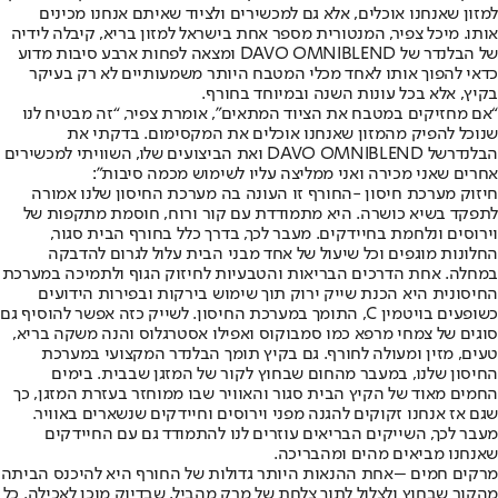
למזון שאנחנו אוכלים, אלא גם למכשירים ולציוד שאיתם אנחנו מכינים
אותו. מיכל צפיר, המנטורית מספר אחת בישראל למזון בריא, קיבלה לידיה
של הבלנדר של DAVO OMNIBLEND ומצאה לפחות ארבע סיבות מדוע
כדאי להפוך אותו לאחד מכלי המטבח היותר משמעותיים לא רק בעיקר
בקיץ, אלא בכל עונות השנה ובמיוחד בחורף.
“אם מחזיקים במטבח את הציוד המתאים”, אומרת צפיר, “זה מבטיח לנו
שנוכל להפיק מהמזון שאנחנו אוכלים את המקסימום. בדקתי את
ה
בלנדר
של DAVO OMNIBLEND ואת הביצועים שלו, השוויתי למכשירים
אחרים שאני מכירה ואני ממליצה עליו לשימוש מכמה סיבות”:
חיזוק מערכת חיסון -
החורף זו העונה בה מערכת החיסון שלנו אמורה
לתפקד בשיא כושרה. היא מתמודדת עם קור ורוח, חוסמת מתקפות של
וירוסים ונלחמת בחיידקים. מעבר לכך, בדרך כלל בחורף הבית סגור,
החלונות מוגפים וכל שיעול של אחד מבני הבית עלול לגרום להדבקה
במחלה. אחת הדרכים הבריאות והטבעיות לחיזוק הגוף ולתמיכה במערכת
החיסונית היא הכנת שייק ירוק תוך שימוש בירקות ובפירות הידועים
כשופעים בויטמין C, התומך במערכת החיסון. לשייק כזה אפשר להוסיף גם
סוגים של צמחי מרפא כמו סמבוקוס ואפילו אסטרגלוס והנה משקה בריא,
טעים, מזין ומעולה לחורף. גם בקיץ תומך הבלנדר המקצועי במערכת
החיסון שלנו, במעבר מהחום שבחוץ לקור של המזגן שבבית. בימים
החמים מאוד של הקיץ הבית סגור והאוויר שבו ממוחזר בעזרת המזגן, כך
שגם אז אנחנו זקוקים להגנה מפני וירוסים וחיידקים שנשארים באוויר.
מעבר לכך, השייקים הבריאים עוזרים לנו להתמודד גם עם החיידקים
שאנחנו מביאים מהים ומהבריכה.
מרקים חמים –
אחת ההנאות היותר גדולות של החורף היא להיכנס הביתה
מהקור שבחוץ ולצלול לתוך צלחת של מרק מהביל, שבדיוק מוכן לאכילה. כל