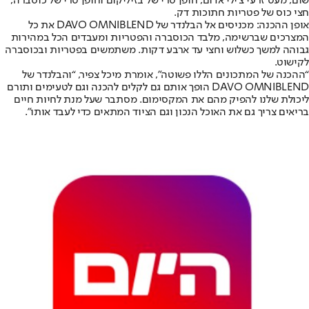
שום, מעט זרעי צ’ילי אדום, חופן טרי של בזיליקום וחופן טרי של כוסברה,
חצי כוס של פטריות חתוכות דק.
אופן ההכנה: מכניסים אל הבלנדר של DAVO OMNIBLEND את כל
המצרכים שברשימה, מלבד הכוסברה והפטריות ומעבדים הכל במהירות
גבוהה למשך כשלוש וחצי עד ארבע דקות. משתמשים בפטריות ובכוסברה
לקישוט.
“ההכנה של המתכונים הללו פשוטה”, אומרת מיכל צפיר, “והבלנדר של
DAVO OMNIBLEND הופך אותם גם לקלים להכנה וגם לטעימים ותורם
ליכולת שלנו להפיק מהם את המקסימום. מסתבר שעל מנת לחיות חיים
בריאים צריך גם את האוכל הנכון וגם הציוד המתאים כדי לעבד אותו”.