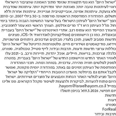
"ישראל היום" הוא גוף תקשורת שנוסד מתוך האמונה שהציבור הישראלי
ראוי לעיתונות טובה יותר, מאוזנת יותר ומדויקת יותר. עיתונות שמדברת
ולא צועקת. עיתונות אמינה, אובייקטיבית ועניינית. עיתונות אחרת וללא
תשלום. המהדורה המודפסת הראשונה פורסמה ב-30 ביולי 2007, וב-2010
הפך "ישראל היום" לעיתון הישראלי בעל שיעור החשיפה הגבוה ביותר בימי
חול. מו"ל העיתון היא ד"ר מרים אדלסון. העורך הראשי הוא עמר לחמנוביץ,
והעורך המייסד הוא עמוס רגב. אתרי האינטרנט של "ישראל היום" בעברית
ובאנגלית, כמו כן היישומונים (אפליקציות) לאנדרואיד ול-iOS, מציגים
חדשות מסביב לשעון, תוכן בלעדי, מבזקים ועדכונים, ניתוחים ופרשנויות,
וידיאו, פודקאסטים ושידורים חיים. פלטפורמות הדיגיטל של "ישראל היום"
כוללות ערוצי חדשות ודעות, תרבות ובידור, לייף סטייל, טכנולוגיה, ספורט,
כלכלה וצרכנות, בריאות, חיילים, אוכל, יהדות, תיירות ורכב. ב-2021 עלו
לאוויר האתר החדש והיישומון החדש של "ישראל היום" בעברית, במטרה
לספק לגולשים חוויה מהירה, עדכנית, בטוחה ונוחה. תכני המהדורה
המודפסת של העיתון זמינים גם באתר, במהדורה יומית מקוונת, ואפשר
לקבל אותם גם בניוזלטר. מועדון ההטבות הייחודי "הקליקה של ישראל
היום" מציע לגולשי האתר הנחות ומבצעים על מוצרים ושירותים. ישראל
היום פתוח להערות, לביקורת ולהצעות לשיפור מקהל הקוראים. פנו אלינו
במייל hayom@israelhayom.co.il.
יום חמישי, 19.3.2026
א' בניסן תשפ"ו
חדשות
דעות
ספורט
ForReal
תרבות ובידור