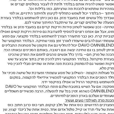
אפשר פשוט להניח אותם בבלנדר ולתת לו לעבור בפולסים קצרים או
במהירות שתתאים להכנת מה שרציתם, כמו בלילות וכו’.
חיתוך –
הבלנדר יכול לשמש כתחליף לקיצוץ ולחיתוך הידניים, או למי
שבדרך כלל עושים זאת במעבד מזון. גם כאן ניתן להשתמש בבלנדר בעזרת
הפעלה של פולסים קצרים, עד שיתקבל החיתוך שרצוי לכם.
טחינה
- נכון שאפשר לטחון פירות וירקות קרים גם במעבד מזון או בבלנדר
מוט, אבל אם אנחנו רוצים להוסיף לתערובת גם פירות וירקות קשים ואפילו
קוביות קרח, כאן כבר מתעורר הצורך להשתמש בבלנדר מקצועי, עם מנוע
עוצמתי ועם להבים שיעמדו לאורך זמן בפני שחיקה. הבלנדר המקצועי של
DAVO OMNIBLEND יכול להחליף גם את מקומן של מטחנות התבלינים
וניתן לטחון בו גם טחינה יבשה וגם רטובה, באותם הסכינים ובאותו הכד.
הכנה של מרק חם
– בדרך כלל אנשים נוהגים לחמם את המרק שהכינו
בעזרת מיקרוגל. בבלנדר המקצועי ניתן להכין מרק בתוך ארבע עד שש
דקות ואפשר גם להסתפק בהכנת מנה אחת או שתיים מבלי להכין סיר
מרק מלא.
כל פעולות הקצפה -
השילוב של מנוע עוצמתי ומערכת של שישה סכיני אל
חלד הופכים את הבלנדר המקצועי למכשיר אידיאלי להקצפה, במקום
להשתמש במיקסר הרגיל או אפילו במיקסר ידני.
מסקנה: אם על השיש במטבח שלכם מונח הבלנדר המקצועי של DAVO
OMNIBLEND כשהוא זמין בכל עת להפעלה, הרבה מכשירים חשמליים
שעומדים אצלכם בארון הופכים למיותרים.
הכנת מרק תאילנדי טעים ועשיר
המצרכים הדרושים: כוס אחת של חלב קוקוס, חצי כוס כרוב חתוך, כוס
אחת של עלי תרד או קייל, פלפל אדום אחד, כפית אחת של ג’ינג’ר קצוץ, שן