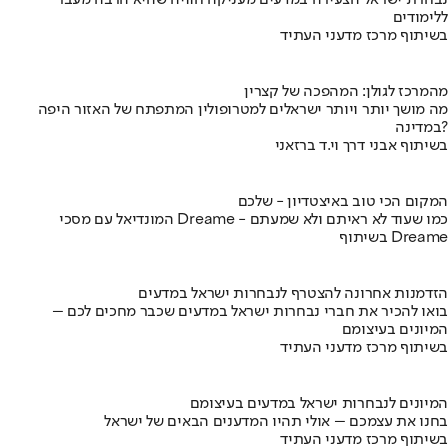
נבחרת ישראל הצעירה במדעים מעניקה חוויה שהיא הרבה מעבר
ללימודים
בשיתוף מרכז מדעני העתיד
מהמרכז לגולן: המהפכה של קצרין
מה מושך יותר ויותר ישראלים למטרופולין המתפתח של האזור היפה
במדינה?
בשיתוף אבני דרך וי.ד ברזאני
המקום הכי טוב באיצטדיון - שלכם
המונדיאל עם מסכי Dreame - כמו שעוד לא ראיתם ולא שמעתם
בשיתוף Dreame
הזדמנות אחרונה להצטרף לנבחרות ישראל במדעים
בואו להכיר את חברי נבחרות ישראל במדעים שכבר מחכים לכם –
המיונים בעיצומם
בשיתוף מרכז מדעני העתיד
המיונים לנבחרות ישראל במדעים בעיצומם
בחנו את עצמכם – אולי תהיו המדענים הבאים של ישראל
בשיתוף מרכז מדעני העתיד