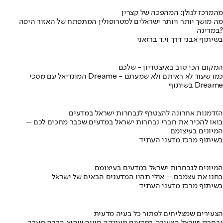
מהמרכז לגולן: המהפכה של קצרין
מה מושך יותר ויותר ישראלים למטרופולין המתפתח של האזור היפה
במדינה?
בשיתוף אבני דרך וי.ד ברזאני
המקום הכי טוב באיצטדיון - שלכם
המונדיאל עם מסכי Dreame - כמו שעוד לא ראיתם ולא שמעתם
בשיתוף Dreame
הזדמנות אחרונה להצטרף לנבחרות ישראל במדעים
בואו להכיר את חברי נבחרות ישראל במדעים שכבר מחכים לכם –
המיונים בעיצומם
בשיתוף מרכז מדעני העתיד
המיונים לנבחרות ישראל במדעים בעיצומם
בחנו את עצמכם – אולי תהיו המדענים הבאים של ישראל
בשיתוף מרכז מדעני העתיד
הצעירים שמצליחים לפתור כל בעיה מדעית