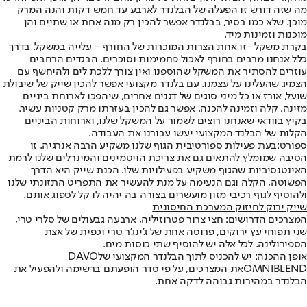
מה שזה דורש זו הפעלה של הבלנדר לארבע עד חמש דקות והנה המרק
מוכן. שלא כמו בסיר, בבלנדר אפשר להכין רק מנה אחת או שתיים והן
מוכנות וזמינות מיד.
בקרת משקל -
זו אחת הצרות המוכרות של החורף - עלייה במשקל. בדרך
כלל אנחנו מרבים בחורף לאכול פחמימות וסוכרים. הבגדים הרחבים
עוזרים להסתיר את המשקל שהוספנו ואין צורך ללכת לים ולהיחשף עם
הצמיג שהעלינו על עצמנו. עם בלנדר מקצועי אפשר להכין שייק של שיבולת
שועל, אורז או כל מיני סוגים של דגנים אחרים, שיהפכו לארוחת ביניים
מזינה, קלה וזמינה להכנה. אפשר גם להכין בעזרתו מרק קטניות עשיר.
בקיץ בוודאי שאנחנו רוצים לשמור על המשקל שלנו, וארוחות הביניים
הקלות של הבלנד המקצועי יעשו עבורנו את העבודה.
ספורט:
בעת פעילות ספורטיבית הגוף שלנו משקיע הרבה אנרגיה. זו
הסיבה שמומלץ להתאים גם את צריכת הויטמינים והמינרלים שלנו לרמת
האינטנסיביות שהגוף משקיע בפעילויות שלו. הכנת שייק היא הדרך
הפשוטה, הקלה וגם הנעימה על מנת להעשיר את התפריט התזונתי שלנו
ולהוסיף לגוף רכיבי מזון מועשרים בצורה בה יהיה לו קל לספוג אותם.
שייק ירוק לחיזוק המערכת החיסונית
המצרכים הדרושים: חצי צרור פטרוזיליה, ארבעה גבעולים של סלרי טרי,
שני תפוחי עץ ירוקים, פרוסה אחת של ג’ינג’ר טרי וכפית של אצת
הספירולינה. לכל אלה יש להוסיף שתי כוסות מים.
אופן ההכנה: יש להכניס לתוך הבלנדר המקצועי של
DAVO
OMNIBLEND
את המצרכים, על פי סדר הופעתם ברשימה ולהפעיל את
הבלנדר במהירות גבוהה לדקה אחת.