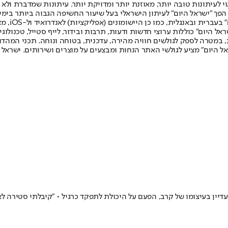
לעיתונות טובה יותר, מאוזנת יותר ומדויקת יותר. עיתונות שמדברת ולא צ
שלום. המהדורה המודפסת הראשונה פורסמה ב-30 ביולי 2007, וב-2010 הפך "ישראל היום" לעיתון הישראלי בעל שי
לחמנוביץ,
ל היום" כוללות ערוצי חדשות ודעות, תרבות ובידור, לייף סטייל, טכנולוגיה
ברית, במטרה לספק לגולשים חוויה מהירה, עדכנית, בטוחה ונוחה. תכני המה
ל היום" מציע לגולשי האתר הנחות ומבצעים על מוצרים ושירותים. ישראל 
יין בעיצומו של קרב, הפעם על היכולת לתפקד כרגיל • "קיבלתי סטירה לא נ