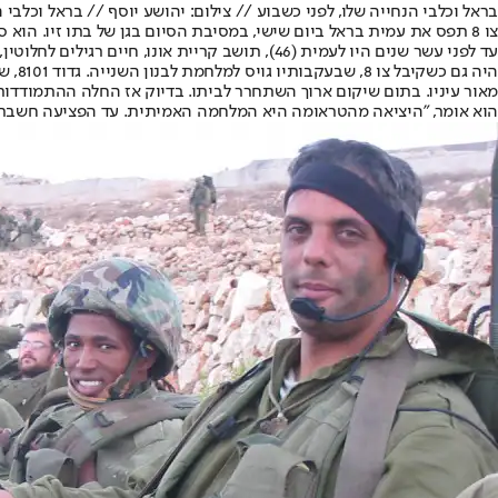
בראל וכלבי הנחייה שלו, לפני כשבוע // צילום: יהושע יוסף // בראל וכלבי ה
צו 8 תפס את עמית בראל ביום שישי, במסיבת הסיום בגן של בתו זיו. הוא סיפר לאשתו, אפרת, שהופעל גיוס חירום. "תחזור חי, הכל יהיה בסדר", ענתה לו. כשחזר המתינה לו מלחמה חדשה, שנמשכת עד היום, נגד העיוורון.
עד לפני עשר שנים היו לעמית (46), תושב קריית 
היה 
מאור עיניו. בתום שיקום ארוך השתחרר לביתו. בדיוק אז החלה ההתמודדו
הוא אומר, "היציאה מהטראומה היא המלחמה האמיתית. עד הפציעה חשבתי שמ