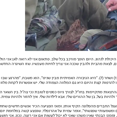
ולת לנהוג. היום הופך מורכב בכל שלב. פתאום אני לא רואה לאן אני הול
ם, לצאת מהבית ולהבין שככה אני צריך לחיות מעכשיו. שזו השיגרה החדשה
הוא נשוי לאפרת כבר 18 שנים. יחד הם מגדלים שלוש בנות: ליאור (15), זיו (12) ושחר (7). "היא הגיבו
 להרפות קצת והיום היא גם המלווה הצמודה שלי. יש אפשרות לקחת מלווה
רצאות מתקיימות בחו"ל, לצורך גיוס כספים לטובת נכי צה"ל. בין השאר ה
להיות בעל, בן של ההורים שלי, אבא לילדות שלי. איך לחזור ולהיות עמית. 
ל החברים מהפלוגה הקיף אותו, ומאז הפציעה הכיר אנשים חדשים שחוללו
 ומשמעותי שפגשתי", אומר עמית על אהרנפלד, שנפצע קשה במלחמת יום ה
מנו הבנתי שאין משהו שאני לא יכול לעשות אם אני רוצה. נכון, אני חושב ע