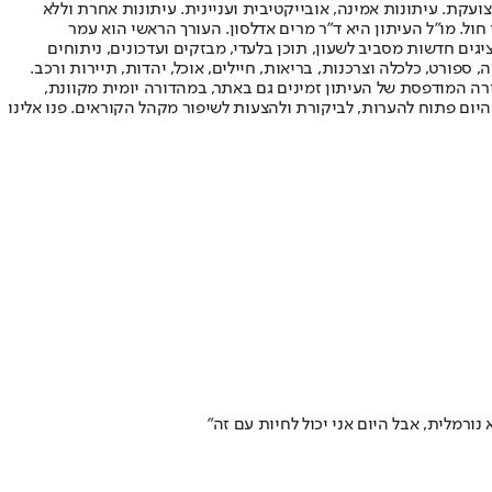
ועקת. עיתונות אמינה, אובייקטיבית ועניינית. עיתונות אחרת וללא
עור החשיפה הגבוה ביותר בימי חול. מו"ל העיתון היא ד"ר מרים אדלסון. העורך הראשי הוא עמר
 והעורך המייסד הוא עמוס רגב. אתרי האינטרנט של "ישראל היום" בעברית ובאנגלית, כמו כן היישומונים (אפליקציות) לאנדרואיד ול-iOS, מציגים חדשות מסביב לשעון, תוכן בלעדי, מבזקים ועדכונים, ניתוחים
, ספורט, כלכלה וצרכנות, בריאות, חיילים, אוכל, יהדות, תיירות ורכב.
דורה המודפסת של העיתון זמינים גם באתר, במהדורה יומית מקוונת,
היום פתוח להערות, לביקורת ולהצעות לשיפור מקהל הקוראים. פנו אלינו
ורמלית, אבל היום אני יכול לחיות עם זה"