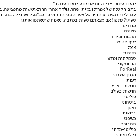
להיות עיוור; אבל היום אני יודע לחיות עם זה".
בתם הקטנה של אפרת ועמית, שחר, נולדה אחרי ההתאוששות מהפציעה. ביום 
עבר לי והרגשתי את היד של אפרת בבית החולים רמב"ם, לחשתי לה בחזרה: ע
טעינו? נתקן! אם מצאתם טעות בכתבה, נשמח שתשתפו אותנו
מדורים
ספורט
תרבות ובידור
לייף סטייל
אוכל
תיירות
טכנולוגיה ומדע
הורוסקופ
ForReal
מגזין השבוע
דעות
חדשות בארץ
חדשות בעולם
פוליטי
ביטחוני
חינוך
בריאות
משפט
תחבורה
פוליטי-מדיני
כללי ומידע