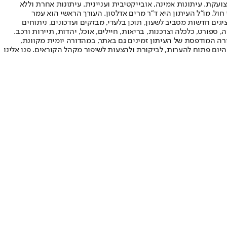
ועקת. עיתונות אמינה, אובייקטיבית ועניינית. עיתונות אחרת וללא
עור החשיפה הגבוה ביותר בימי חול. מו"ל העיתון היא ד"ר מרים אדלסון. העורך הראשי הוא עמר
 והעורך המייסד הוא עמוס רגב. אתרי האינטרנט של "ישראל היום" בעברית ובאנגלית, כמו כן היישומונים (אפליקציות) לאנדרואיד ול-iOS, מציגים חדשות מסביב לשעון, תוכן בלעדי, מבזקים ועדכונים, ניתוחים
, ספורט, כלכלה וצרכנות, בריאות, חיילים, אוכל, יהדות, תיירות ורכב.
דורה המודפסת של העיתון זמינים גם באתר, במהדורה יומית מקוונת,
היום פתוח להערות, לביקורת ולהצעות לשיפור מקהל הקוראים. פנו אלינו