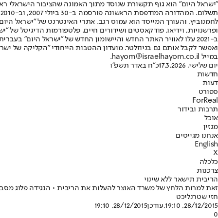
"ישראל היום" הוא גוף תקשורת שנוסד מתוך האמונה שהציבור הישראלי ראוי 
ת
ופרשנויות, וידיאו, פודקאסטים ושידורים חיים. פלטפורמות הדיגיטל של "ישרא
ב-2021 עלו לאוויר האתר החדש והיישומון החדש של "ישראל היום" בע
ואפשר לקבל אותם גם בניוזלטר. מועדון ההטבות הייחודי "הקליקה של ישרא
במייל hayom@israelhayom.co.il.
יום שלישי, 17.3.2026
כ"ח באדר תשפ"ו
חדשות
דעות
ספורט
ForReal
תרבות ובידור
אוכל
מגזין
אנחנו מגייסים
English
X
כלכלה
צרכנות
הריבית תישאר ללא שינוי
זאת למרות הלחץ של משרד האוצר להעלות את הריבית • הנגידה פלוג מסבירה
חזי שטרנליכט
28/12/2015, 19:10
,עודכן
28/12/2015, 19:10
0