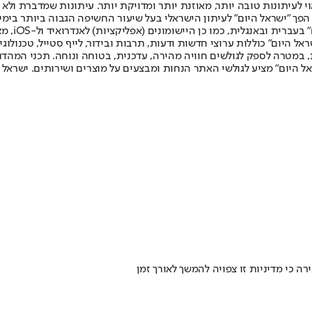
לעיתונות טובה יותר, מאוזנת יותר ומדויקת יותר. עיתונות שמדברת ולא צ
שלום. המהדורה המודפסת הראשונה פורסמה ב-30 ביולי 2007, וב-2010 הפך "ישראל היום" לעיתון הישראלי בעל שי
לחמנוביץ,
ל היום" כוללות ערוצי חדשות ודעות, תרבות ובידור, לייף סטייל, טכנולוגיה
ברית, במטרה לספק לגולשים חוויה מהירה, עדכנית, בטוחה ונוחה. תכני המה
ל היום" מציע לגולשי האתר הנחות ומבצעים על מוצרים ושירותים. ישראל 
 כי מדיניות זו צפויה להמשך לאורך זמן