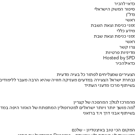
כדאי להכיר
סיפור המשק הישראלי
נדל"ן
ראשי
זמני כניסת וצאת השבת
מידע כללי
זמני כניסת וצאת שבת
ראשי
צרו קשר
מדיניות פרטיות
Hosted by SPD
כדאי
להכיר
הצעירים שמצליחים לפתור כל בעיה מדעית
נבחרת ישראל הצעירה במדעים מעניקה חוויה שהיא הרבה מעבר ללימודים
בשיתוף מרכז מדעני העתיד
מהמרכז לגולן: המהפכה של קצרין
מה מושך יותר ויותר ישראלים למטרופולין המתפתח של האזור היפה במדינה?
בשיתוף אבני דרך וי.ד ברזאני
המקום הכי טוב באיצטדיון - שלכם