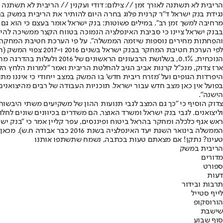
הריבית לא תשתנה לאורך זמן // צילום: דודי ועקנין // הריבית לא תשתנה ל
מרחיבה למשך זמן רב". במילים פשוטות: בנק ישראל אומר בעצם כי הוא גם 
בבנק ישראל ציינו כי סביבת האינפלציה הנמוכה בטווח הקצר ממשיכה להיו
והפחתות מחירים נוספות שיזמה הממשלה". על פי הערכת חטיבת המחקר, האינפלציה השנתית צ
הנוכחית, 0.1%, בשלושת הרבעונים הראשונים של 2016 ולעלות בהדרגה מהרבעון הרביעי.
ארז צדוק, מנכ"ל קרנות אביב הגיב להחלטת הריבית ואמר "למרות הלחץ ה
היפרדות הגופים ועל 'מזרח ריבית חדש' בו המשק במצב ייחודי כי איננו מ
בפועל אין כאן מצב חדש עבור ישראל. תוכניות העבודה של רבים מהיצואני
הישנה".
צדוק הוסיף כי "כך גם המצב לגבי תנועות ההון של משקיעים משתי היבשות
וליצואנים. לגבי בנק ישראל ומשרד האוצר, הם משדרים בכיוונים שונים לחלוט
הממשלה בינואר השגת יעד האינפלציה בשנת 2016 כבר אבודה ח.ש). מכאן להערכתנו, לא לוותר על החזקת מטבע חוץ בתיקי ההשקעות".
טעינו? נתקן! אם מצאתם טעות בכתבה, נשמח שתשתפו אותנו
הריבית במשק
מדורים
ספורט
דעות
תרבות ובידור
לייף סטייל
הורוסקופ
שישבת
סוף שבוע