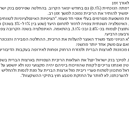
אורך זמן
נגידת בנק ישראל ד"ר קרנית פלוג בחרה היום להותיר את הריבית במשק ברמתה הנוכחית (1%
ימשיך להותיר את הריבית נמוכה למשך זמן רב.
ת מושפעת מגורמים בעלי אופי חד פעמי. "הציפיות האינפלציוניות לטווח
פויה לחזור לתחום היעד (שנע בין 1% ל-3% בשנה) רק בתחילת 2017.
לא הגיוני מצד משרד האוצר להעלות את הריבית, ההחלטה הסבירה והנכונה
תואם עם משק אחד יותר מהשני.
ם מכוונות לארצות הברית ולמזרח הרחוק ופחות לאירופה בעקבות הדיבורים
. לפיכך בנק ישראל ינצל את העלאות הריבית הצפויות בארצות הברית בשנ
ין ואנחנו צריכים לקוות שהוויכוח ביניהם יהיה מקצועי נטו ולא יושפע על 