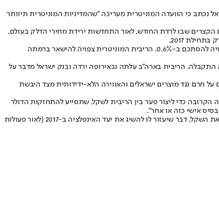
0.) גם בחודש ינואר הקרוב. בהחלטה שפירסם בנק ישראל נכתב כי הוועדה המוניטרית מעריכה "שהמדיניות המוניטרית תיוותר
ים הקצרים שבו לרדת החודש, לאור התחדשות ירידת מחירי הדלק בעולם,
לפי הערכת חטיבת המחקר בבנק ישראל בשנים 2016 ו-2017 צפוי המשק (התוצר) לצמוח בכ-2.8% ובכ-3.1%, בהתאמה. האינפלציה בשנה הקרובה צפויה להסתכם ב-0.6%. הריבית המוניטרית צפויה להישאר ברמתה
 התקבלה. הריבית בארה"ב עלתה ובאירופה ירדה ובנק ישראל מדבר על
 על חרם נגד מוצרים ישראלים והאווירה הלא-ידידותית מצד היבשת
ה הקרובה כדי ליצור פער בין הריבית לשקל, שתסייע להתחזקות הדולר
בסיס אישי כזה או אחר".
ראש אגף כלכלה ומחקר בהראל ביטוח ופיננסים, עפר קליין אמר כי "בנק ישראל מתכוון לפתוח פערי ריבית מול ארצות הברית על מנת לנסות ולהחליש את השקל, דבר שיעזור לו להשיג את יעד האינפלציה ב-2017 (לאור פעולות