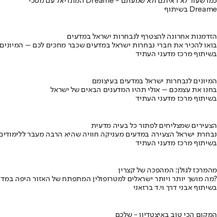
המונדיאל עם מסכי Dreame - כמו שעוד לא ראיתם ולא שמעתם
בשיתוף Dreame
הזדמנות אחרונה להצטרף לנבחרות ישראל במדעים
בואו להכיר את חברי נבחרות ישראל במדעים שכבר מחכים לכם – המיונים
בשיתוף מרכז מדעני העתיד
המיונים לנבחרות ישראל במדעים בעיצומם
בחנו את עצמכם – אולי תהיו המדענים הבאים של ישראל
בשיתוף מרכז מדעני העתיד
הצעירים שמצליחים לפתור כל בעיה מדעית
נבחרת ישראל הצעירה במדעים מעניקה חוויה שהיא הרבה מעבר ללימודים
בשיתוף מרכז מדעני העתיד
מהמרכז לגולן: המהפכה של קצרין
מה מושך יותר ויותר ישראלים למטרופולין המתפתח של האזור היפה במדינה?
בשיתוף אבני דרך וי.ד ברזאני
המקום הכי טוב באיצטדיון - שלכם