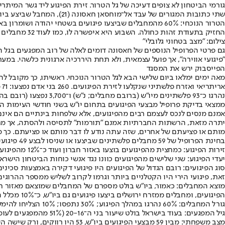
גורמי הביטחון לא צופים דעיכה של גל הטרור. זירת הפיגוע ליד גשר המיתרים
שתי כתובות המגורים של עב
החזיק בתעודת זהות כחולה. השבוע היא איפשרה לו, כמו לעוד 32 מחבלים ממזרח ירושלי, להתנייד בעיר באורח חופשי ולהפוך עוד תחנת אוטובוס לזירת פיגוע רווית דמים.
צילום: ״מצב בטחוני גלובלי״
"פיגועי אווירה", אך פועל עצמאית, ולא תחת היררכיה ארגונית כלשהי. במערכת הביטחון מנו עד לפני כשבוע 93 כאלה מאזור יו"ש נוסף
הפייסבוק ירש את המסגד
נהרגו כ־93 פלשתינים מיו"ש (ברובם מחבלים; נ"ש) ו־3,700 נפצעו (רובם בהפרות סדר או בניסיונות פיגוע; נ"ש). במערכת הביטחון מעריכים שמדובר בנתון לא מדויק.
ממצאי בדיקת פרופיל מבצעי הפיגועים בתחום יו"ש בשני חודשי העימות הרא
אמנם מנסים לנכס לעצמם רבים מהפיגועים, אלא שלפחות בינתיים הם אינם
יתרה מזאת, הרשתות החברתיות אמנם "תורמות" לתסיסה ולהסתה, אך מתב
מותם או פציעתם של אחרים, שזה עתה נודע לו דבר מותם או פציעתם. כך מס
בחינת הפרופיל של 59 מחבלים פלשתינים שביצעו או שניסו לבצע 49 פיגועים בשטחי יו"ש בחודשיים הראשונים של האירועים מלמדת שכמעט תמיד הם פעלו לבד.
זירות הפיגוע: כמחצית מהפיגועים בוצעו באזור חברון ועוד כ־12% מהפיגועים בוצעו באזור גוש עציון הסמוך לו. רובם המכריע של הפיגועים בוצעו במעברים או במחסומים.
יעדי הפיגוע: שני שלישים מהפיגועים כוונו נגד אנשי כוחות הביטחון הישראל
זאת, פיגועי הירי היו הקטלניים ביותר וגרמו לקרוב לשליש ממספר ההרוג
הפיגועים, ומחבלים ממזרח ירושלים ביצעו פיגועים גם ביו"ש, כ־10% מכלל הפיגועים.
גורל המחבלים: 60% נהרגו במהלך הפיגוע; 30% נתפסו; 10% הצליחו להימלט.
גיל המפגעים: בעוד בישראל בולט שיעור בני ה־20-16 (51% מהמפגעים לעומת 42% בתחומי יו"ש), בתחומי יו"ש בולט שיעור בני ה־26-22, (48% מהמפגעים לעומת 26% בישראל).
מצב משפחתי: מבין 59 מבצעי הפיגועים ביו"ש, 53 היו רווקים, ורק שישה היו נשואים (בבדיקה נפרדת של כלל 128 המפגעים שפעלו משני צידי הקו הירוק עד לפני כשבועיים, עולה ש־115 מהם היו רווקים ועוד 13 נשואים).