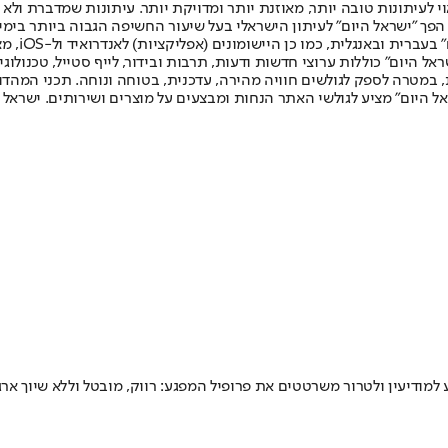
לעיתונות טובה יותר, מאוזנת יותר ומדויקת יותר. עיתונות שמדברת ולא צ
שלום. המהדורה המודפסת הראשונה פורסמה ב-30 ביולי 2007, וב-2010 הפך "ישראל היום" לעיתון הישראלי בעל שי
לחמנוביץ,
ל היום" כוללות ערוצי חדשות ודעות, תרבות ובידור, לייף סטייל, טכנולוגיה
ברית, במטרה לספק לגולשים חוויה מהירה, עדכנית, בטוחה ונוחה. תכני המה
ל היום" מציע לגולשי האתר הנחות ומבצעים על מוצרים ושירותים. ישראל 