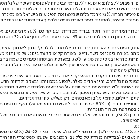
, השבוע // צילום: אי.פי.איי // גורמי הביטחון לא צופים דעיכה של גל הט
ד אל־מוחסאן חאסונה (21), המחבל שביצע ביום שני השבוע את פיגוע הדריסה ליד גשר המיתרים בי
הטרור הנוכחי: 60% מהמחבלים שביצעו פיגועים בשטחי יהודה ושומרון באו מאזור חברון. 75% מ
גם פרטי הפרופיל הנוספים של חאסונה
 על ה־32 ממזרח ירושלים, ועוד שלושה ערבים אזרחי ישראל.
אריתריאי ואזרח פלשתיני שנקלעו לזירת הפיגועים. 260 בני אדם נפצעו: 71 מהם בא
שונים, שערך מרכז המידע למודיעין ולטרור, מלמדים עד כמה הגל הנוכחי א
 חלק מהסיפור.
רר שבעשרות מקרים המפגע קיבל את ההחלטה כמעט מעכשיו לעכשיו, אם ב
וגל מחבל דורס, והיו אחדים כאלה, לנסוע במכוניתו, ובעקבות דיווח חדשו
יים: חיילים, לוחמי מג"ב ומאבטחים. רק כשליש כוון נגד אזרחים.
ים במתקפת הטרור הנוכחית.