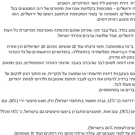
רור. זירת הפיגוע ליד גשר המיתרים, השבוע
רושלים - חברון ומזרח ירושלים - מסכמות בקליפת אגוז את סיפורם של רוב המפגעים בגל
המחבלים שביצעו את הפיגועים בישראל באו ממזרח ירושלים. חאסונה גר בשני המקומות וכתושב רשום של ירושלים, הוא
 דומים לאלה של רוב המפגעים בגל הטרור האחרון: רווק, חסר עבודה מסודרת, ובעיקר, כמו 90% מהמפגעים, מפגע בודד, בעל עבר נקי, שניזון אמנם מהסתה מאורגנת המייצרת כל העת
מאה ימים ימלאו ביום שלישי הבא לגל הטרור הנוכחי. ראשיתו, כך מקובל להניח, בפיגוע יידוי האבנים, שבו נהרג אלכסנדר לבלוביץ' סמוך לארמון הנציב, ב־14 בספטמבר. מאז נרצחו עוד 22 אנשים, ומהם 20 ישראלים וכן אזרח
ורח בינוני או קשה, ו־189 באורח קל או קל עד בינוני. על פי נתוני משרד הבריאות הפלשתיני ברמאללה, בחודשיים הראשונים של גל הטרור
ינו דומה לשום דבר שהכרנו בעבר. ארגוני הטרור הממוסדים, כגון חמאס,
עקבות דיווח חדשותי או שמועה על תקרית, או מתוך רצון לנקום על
תי ברדיו, להסיט את רכבו לעבר תחנת אוטובוס ולדרוס למוות יהודים.
סוג הפיגועים: רובם הגדול של הפיגועים היו פיגועי דקירה באמצעות סכינים וחפצים חדים (כ־80%, שיעור דומה לזה שבתחומי ישראל). מקצתם פיגועי דריסה (כ־12%, גבוה מאשר בתחומי ישראל) ורק מעט פיגועי ירי (8%). עם
מוצא המחבלים: כאמור, ביו"ש בולט מספרם של המחבלים שמוצאם מאזור חברון (60%), ובתחומי ישראל בולט שיעור המחבלים שמוצאם במזרח ירושלים (75%). עם זאת, תושבים מחברון ביצעו פיגועים גם בישראל, כ־15% מכלל