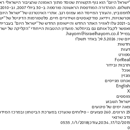
"ישראל היום" הוא גוף תקשורת שנוסד מתוך האמונה שהציבור הישראלי ראוי 
ת
ופרשנויות, וידיאו, פודקאסטים ושידורים חיים. פלטפורמות הדיגיטל של "ישרא
ב-2021 עלו לאוויר האתר החדש והיישומון החדש של "ישראל היום" בע
ואפשר לקבל אותם גם בניוזלטר. מועדון ההטבות הייחודי "הקליקה של ישרא
במייל hayom@israelhayom.co.il.
יום שני, 9.3.2026
כ' באדר תשפ"ו
חדשות
דעות
ספורט
ForReal
תרבות ובידור
אוכל
מגזין
אנחנו מגייסים
English
X
מוספים
ישראל השבוע
מאה ימים של פיגועים
23 הרוגים, 260 פצועים • פילוחים שנערכו במערכת הביטחון ובמרכז המידע למודיעין ולטרור משרטטים את פרופיל המפגע: רווק, מובטל וללא שיוך ארגוני • סיכום במספרים של אינתיפאדת המפגע הבודד
נדב שרגאי
17/12/2015, 20:34
,עודכן
1/1/2018, 05:55
0