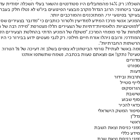
השכלה: רק 14% מהמחבלים היו סטודנטים והשאר בעלי השכלה יסודית עד תיכונית בלבד.
עבר ביטחוני: הרוב הגדול מקרב מבצעי הפיגועים ביו"ש לא נטלו חלק בעבר
בעיקר בפיגועי ירי, המתוכננים והמורכבים יותר.
המניע: אנשי מרכז המידע למודיעין ולטרור כותבים כי "מדובר בצעירים שס
"למוטיבציות הלאומיות־דתיות של הצעירים הללו מצטרפת "מידה רבה של 
לפחות על פי מומחי המרכז, "משקלו של המניע הדתי בהחלטת הצעירים הללו
המודרני, ורובם ניהלו אורח חיים חילוני. רק לגבי מעטים ידוע בבירור כ
הרשתות החברתיות".
ומה באשר לעתיד? גורמי הביטחון לא צופים בשלב זה דעיכה של גל הטרור. ח
טעינו? נתקן! אם מצאתם טעות בכתבה, נשמח שתשתפו אותנו
מדורים
ספורט
דעות
תרבות ובידור
לייף סטייל
הורוסקופ
שישבת
סוף שבוע
כדאי להכיר
סיפור המשק הישראלי
נדל"ן
ראשי
זמני כניסת וצאת השבת
מידע כללי
זמני כניסת וצאת שבת