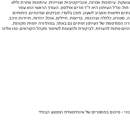
ועקת. עיתונות אמינה, אובייקטיבית ועניינית. עיתונות אחרת וללא
עור החשיפה הגבוה ביותר בימי חול. מו"ל העיתון היא ד"ר מרים אדלסון. העורך הראשי הוא עמר
 והעורך המייסד הוא עמוס רגב. אתרי האינטרנט של "ישראל היום" בעברית ובאנגלית, כמו כן היישומונים (אפליקציות) לאנדרואיד ול-iOS, מציגים חדשות מסביב לשעון, תוכן בלעדי, מבזקים ועדכונים, ניתוחים
, ספורט, כלכלה וצרכנות, בריאות, חיילים, אוכל, יהדות, תיירות ורכב.
דורה המודפסת של העיתון זמינים גם באתר, במהדורה יומית מקוונת,
היום פתוח להערות, לביקורת ולהצעות לשיפור מקהל הקוראים. פנו אלינו