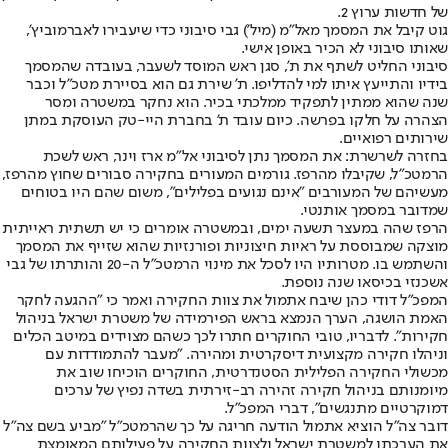
של חדשות ערוץ 2.
גוט קיבל את המסמך מאל"מ (מיל') גבי סיבוני כדי שיעבירו לאברמוביץ',
שאותו סיבוני לא הכיר באופן אישי.
סיבוני החליט לשתף את ת', סגן ראש המוסד לשעבר, בעובדה שהמסמך
בידיו והתייעץ איתו למי להדליפו. ת' שירת גם הוא בסיירת מטכ"ל וכבר
שנה שהוא ממתין לתפקיד ממלכתי בכיר. הוא נחקר במשטרה ומסר
הצהרה על חלקו בפרשה. כיום עובד ת' בחברת היי-טק העוסקת במתן
שירותים רפואיים.
בחזרה לשרשרת: את המסמך נתן לסיבוני אל"מ ארז וינר, ראש לשכת
הרמטכ"ל, שקיבלו מהרפז. גורמים המעורים בחקירה סבורים שחוץ מהרפז,
מעשיהם של המעורבים "אינם נגועים בפלילים", משום שהם היו בטוחים
שמדובר במסמך אותנטי.
הרפז שהה במעצר תשעה ימים, ובמשטרה אומרים כי יש תשתית ראייתית
מוצקה שמבוססת על ראיות חיצוניות ופורנזיות שהוא שזייף את המסמך
והשתמש בו. מטרותיו היו לסכל את מינוי הרמטכ"ל ה-20 והותרתו של גבי
אשכנזי בכיסאו שנה נוספת.
המפכ"ל דודי כהן שיבח אתמול את צוות החקירה ואמר כי "ההגעה לחקר
האמת הושגה, הערך הנמצא בראש הפירמידה של משטרת ישראל בניהול
חקירות". לדבריו, טובי החוקרים חתרו לכך כשהם מצוידים במיטב הכלים
וניהלו חקירה מקצועית דיסקרטית ומהירה. "מעבר להתמודדות עם
מכשולי החקירה הפלילית הסטנדרטית, החוקרים הוכיחו שוב את
מיומנותם בניהול חקירה זהירה רב-זירתית בשדה נפיץ של ערכים
דמוקרטיים מתנגשים", דברי המפכ"ל.
דובר צה"ל הוציא אתמול הודעה חריגה על כך שהרמטכ"ל "מביע בשם צה"ל
את הערכתו למשטרת ישראל ולצוות החקירה על פעילותם המאומצת