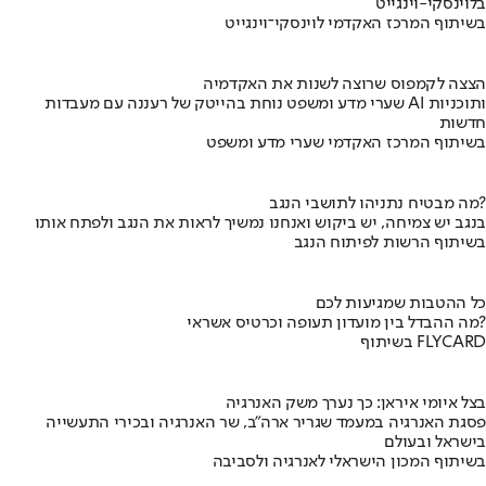
בלוינסקי-וינגייט
בשיתוף המרכז האקדמי לוינסקי־וינגייט
הצצה לקמפוס שרוצה לשנות את האקדמיה
שערי מדע ומשפט נוחת בהייטק של רעננה עם מעבדות AI ותוכניות
חדשות
בשיתוף המרכז האקדמי שערי מדע ומשפט
מה מבטיח נתניהו לתושבי הנגב?
בנגב יש צמיחה, יש ביקוש ואנחנו נמשיך לראות את הנגב ולפתח אותו
בשיתוף הרשות לפיתוח הנגב
כל ההטבות שמגיעות לכם
מה ההבדל בין מועדון תעופה וכרטיס אשראי?
בשיתוף FLYCARD
בצל איומי איראן: כך נערך משק האנרגיה
פסגת האנרגיה במעמד שגריר ארה"ב, שר האנרגיה ובכירי התעשייה
בישראל ובעולם
בשיתוף המכון הישראלי לאנרגיה ולסביבה