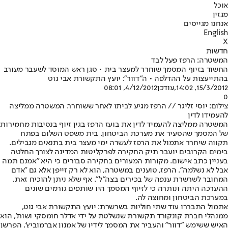
אוכל
מגזין
אנחנו מגייסים
English
X
חדשות
המשטרה: הרפז פעל לבד
החשוד בזיוף המסמך שוחרר למעצר בית • סגן ראש המוסד לשעבר מעורב
בהתייעצות על ההדלפה • ה"דוור": יועץ התקשורת אבי גוט
15/3/2012, 14:02
,עודכן
4/12/2012, 08:01
0
צילום: יוסי זליגר // הרפז מגיע לביתו לאחר ששוחרר. המשטרה ממליצה
להעמידו לדין
המשטרה ממליצה להעמיד לדין את בועז הרפז בגין זיוף בנסיבות מחמירות
של המסמך שהסעיר את מערכת הביטחון. בית משפט השלום בפתח
תקווה שיחרר אתמול את הרפז לעשרה ימי מעצר בית בתנאים מגבילים.
בימים הקרובים יועבר תיק החקירה לפרקליטות המדינה לצורך החלטה
בעניין כתב אישום. מקורות המעורים בחקירה סבורים כי היא "אמנם תמה
אבל לא נשלמה". הרפז, טוענים במשטרה, הוא לא רק זייפן אלא גם "אדם
המחובר לשרשרת ענפה של בכירים בצה"ל". אף שלא ניתן להוכיח זאת,
ההערכה היתה ונותרה כי לזיוף המסמך היו שותפים גורמים שונים
במערכת הביטחון ומחוצה לה.
אתמול התבררו עוד שתי חוליות בשרשרת: יועץ התקשורת אבי גוט,
ממנהלי חברת קונקורד תקשורת שנשלטת על ידי אדלר חומסקי ושות', הוא
האיש ששימש "דוור" והעביר את המסמך לידיו של אמנון אברמוביץ', הפרשן