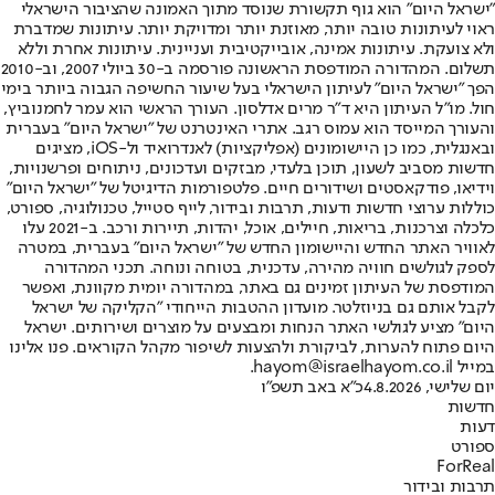
"ישראל היום" הוא גוף תקשורת שנוסד מתוך האמונה שהציבור הישראלי
ראוי לעיתונות טובה יותר, מאוזנת יותר ומדויקת יותר. עיתונות שמדברת
ולא צועקת. עיתונות אמינה, אובייקטיבית ועניינית. עיתונות אחרת וללא
תשלום. המהדורה המודפסת הראשונה פורסמה ב-30 ביולי 2007, וב-2010
הפך "ישראל היום" לעיתון הישראלי בעל שיעור החשיפה הגבוה ביותר בימי
חול. מו"ל העיתון היא ד"ר מרים אדלסון. העורך הראשי הוא עמר לחמנוביץ,
והעורך המייסד הוא עמוס רגב. אתרי האינטרנט של "ישראל היום" בעברית
ובאנגלית, כמו כן היישומונים (אפליקציות) לאנדרואיד ול-iOS, מציגים
חדשות מסביב לשעון, תוכן בלעדי, מבזקים ועדכונים, ניתוחים ופרשנויות,
וידיאו, פודקאסטים ושידורים חיים. פלטפורמות הדיגיטל של "ישראל היום"
כוללות ערוצי חדשות ודעות, תרבות ובידור, לייף סטייל, טכנולוגיה, ספורט,
כלכלה וצרכנות, בריאות, חיילים, אוכל, יהדות, תיירות ורכב. ב-2021 עלו
לאוויר האתר החדש והיישומון החדש של "ישראל היום" בעברית, במטרה
לספק לגולשים חוויה מהירה, עדכנית, בטוחה ונוחה. תכני המהדורה
המודפסת של העיתון זמינים גם באתר, במהדורה יומית מקוונת, ואפשר
לקבל אותם גם בניוזלטר. מועדון ההטבות הייחודי "הקליקה של ישראל
היום" מציע לגולשי האתר הנחות ומבצעים על מוצרים ושירותים. ישראל
היום פתוח להערות, לביקורת ולהצעות לשיפור מקהל הקוראים. פנו אלינו
במייל hayom@israelhayom.co.il.
יום שלישי, 4.8.2026
כ"א באב תשפ"ו
חדשות
דעות
ספורט
ForReal
תרבות ובידור