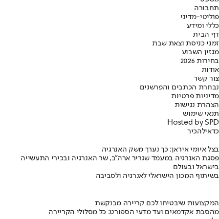
תחבורה
פוליטי-מדיני
כללי ומידע
דף הבית
זמני כניסת וצאת שבת
מגזין השבוע
בחירות 2026
אודות
צור קשר
נבחרת הכתבים והפרשנים
מדיניות פרטיות
הצהרת נגישות
תנאי שימוש
Hosted by SPD
כדאי
להכיר
בצל איומי איראן: כך נערך משק האנרגיה
פסגת האנרגיה במעמד שגריר ארה"ב, שר האנרגיה ובכירי התעשייה
בישראל ובעולם
בשיתוף המכון הישראלי לאנרגיה ולסביבה
המקצועות שיבטיחו לכם קריירה מבוקשת
מהסבת אקדמאים ועד מדעי הספורט: כל מסלולי הקריירה