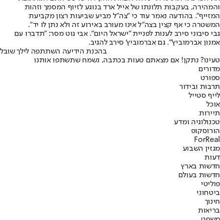
והמהירה, בעקבות תלונתו של אייל ארד בנוגע לזיוף המסמך וזהות
המזייף". בהודעה נאמר עוד כי "צה"ל מביע שביעות רצון מקביעת
המשטרה כי אף קצין בצה"ל אינו מעורב באירוע זה ולא נתן לו יד".
גבי סיבוני סירב לענות לפניית "ישראל היום". אבי גוט מסר: "תדברו עם
אמנון אברמוביץ'". גם אברמוביץ' סירב להגיב.
בהכנת הידיעה השתתפה לילך שובל
טעינו? נתקן! אם מצאתם טעות בכתבה, נשמח שתשתפו אותנו
מדורים
ספורט
תרבות ובידור
לייף סטייל
אוכל
תיירות
טכנולוגיה ומדע
הורוסקופ
ForReal
מגזין השבוע
דעות
חדשות בארץ
חדשות בעולם
פוליטי
ביטחוני
חינוך
בריאות
משפט