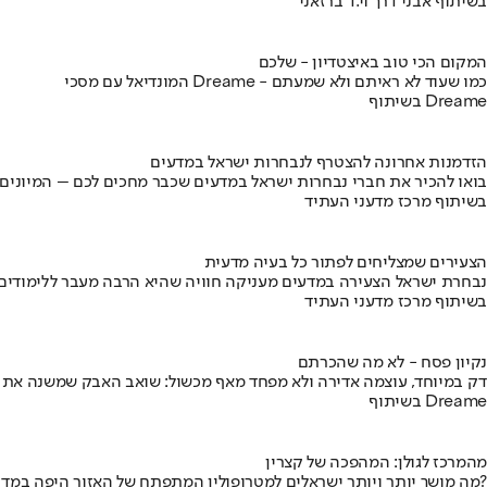
בשיתוף אבני דרך וי.ד ברזאני
המקום הכי טוב באיצטדיון - שלכם
המונדיאל עם מסכי Dreame - כמו שעוד לא ראיתם ולא שמעתם
בשיתוף Dreame
הזדמנות אחרונה להצטרף לנבחרות ישראל במדעים
בואו להכיר את חברי נבחרות ישראל במדעים שכבר מחכים לכם – המיונים
בשיתוף מרכז מדעני העתיד
הצעירים שמצליחים לפתור כל בעיה מדעית
נבחרת ישראל הצעירה במדעים מעניקה חוויה שהיא הרבה מעבר ללימודים
בשיתוף מרכז מדעני העתיד
נקיון פסח - לא מה שהכרתם
דק במיוחד, עוצמה אדירה ולא מפחד מאף מכשול: שואב האבק שמשנה את
בשיתוף Dreame
מהמרכז לגולן: המהפכה של קצרין
מה מושך יותר ויותר ישראלים למטרופולין המתפתח של האזור היפה במדינה?