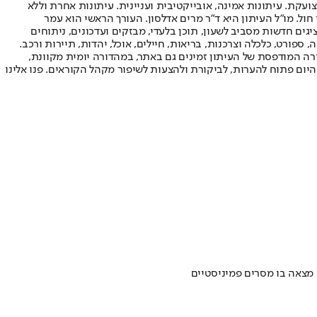
ועקת. עיתונות אמינה, אובייקטיבית ועניינית. עיתונות אחרת וללא
עור החשיפה הגבוה ביותר בימי חול. מו"ל העיתון היא ד"ר מרים אדלסון. העורך הראשי הוא עמר
 והעורך המייסד הוא עמוס רגב. אתרי האינטרנט של "ישראל היום" בעברית ובאנגלית, כמו כן היישומונים (אפליקציות) לאנדרואיד ול-iOS, מציגים חדשות מסביב לשעון, תוכן בלעדי, מבזקים ועדכונים, ניתוחים
, ספורט, כלכלה וצרכנות, בריאות, חיילים, אוכל, יהדות, תיירות ורכב.
דורה המודפסת של העיתון זמינים גם באתר, במהדורה יומית מקוונת,
היום פתוח להערות, לביקורת ולהצעות לשיפור מקהל הקוראים. פנו אלינו