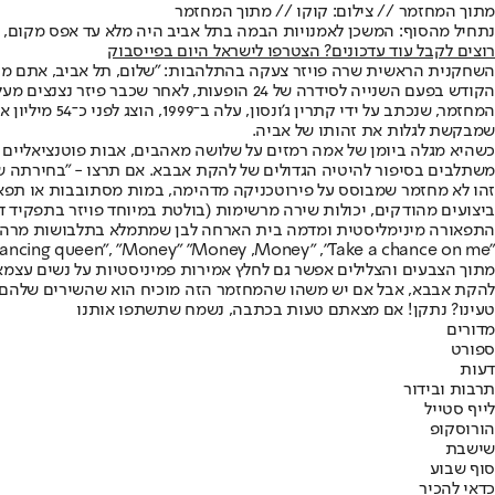
מתוך המחזמר // צילום: קוקו // מתוך המחזמר
נתחיל מהסוף: המשכן לאמנויות הבמה בתל אביב היה מלא עד אפס מקום, הקהל ע
רוצים לקבל עוד עדכונים? הצטרפו לישראל היום בפייסבוק
השחקנית הראשית שרה פויזר צעקה בהתלהבות: "שלום, תל אביב, אתם מוכ
הקודש בפעם השנייה לסידרה של 24 הופעות, לאחר שכבר פיזר נצנצים מעל 400 ערים מרכזיות על הגלובוס.
המחזמר, שנכת
שמבקשת לגלות את זהותו של אביה.
כשהיא מגלה ביומן של אמה רמזים על שלושה מאהבים, אבות פוטנציאליים 
משתלבים בסיפור להיטיה הגדולים של להקת אבבא. אם תרצו - "בחירתה של סו
זהו לא מחזמר שמבוסס על פירוטכניקה מדהימה, במות מסתובבות או תפאורה
ביצועים מהודקים, יכולות שירה מרשימות (בולטת במיוחד פויזר בתפקיד דו
התפאורה מינימליסטית ומדמה בית הארחה לבן שמתמלא בתלבושות מרהיבות
"Dancing queen", "Money" "Money ,Money" ,"Take a chance on me" וכמובן הבלדה האולטימטיבית "The winner takes it all", שמקבלת במחזמר את הכבוד השמור להמנון שכזה.
להקת אבבא, אבל אם יש משהו שהמחזמר הזה מוכיח הוא שהשירים שלהם כאן כדי להישאר,
טעינו? נתקן! אם מצאתם טעות בכתבה, נשמח שתשתפו אותנו
מדורים
ספורט
דעות
תרבות ובידור
לייף סטייל
הורוסקופ
שישבת
סוף שבוע
כדאי להכיר