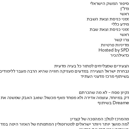
סיפור המשק הישראלי
נדל"ן
ראשי
זמני כניסת וצאת השבת
מידע כללי
זמני כניסת וצאת שבת
ראשי
צרו קשר
מדיניות פרטיות
Hosted by SPD
כדאי
להכיר
הצעירים שמצליחים לפתור כל בעיה מדעית
נבחרת ישראל הצעירה במדעים מעניקה חוויה שהיא הרבה מעבר ללימודים
בשיתוף מרכז מדעני העתיד
נקיון פסח - לא מה שהכרתם
דק במיוחד, עוצמה אדירה ולא מפחד מאף מכשול: שואב האבק שמשנה את
בשיתוף Dreame
מהמרכז לגולן: המהפכה של קצרין
מה מושך יותר ויותר ישראלים למטרופולין המתפתח של האזור היפה במדינה?