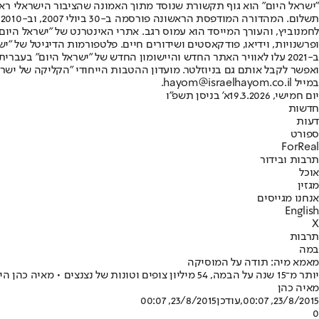
"ישראל היום" הוא גוף תקשורת שנוסד מתוך האמונה שהציבור הישראלי ראוי 
ת
ופרשנויות, וידיאו, פודקאסטים ושידורים חיים. פלטפורמות הדיגיטל של "ישרא
ב-2021 עלו לאוויר האתר החדש והיישומון החדש של "ישראל היום" בע
ואפשר לקבל אותם גם בניוזלטר. מועדון ההטבות הייחודי "הקליקה של ישרא
במייל hayom@israelhayom.co.il.
יום חמישי, 19.3.2026
א' בניסן תשפ"ו
חדשות
דעות
ספורט
ForReal
תרבות ובידור
אוכל
מגזין
אנחנו מגייסים
English
X
תרבות
במה
מאמא מיה: תודה על המוסיקה
יותר מ־15 שנה על הבמה, 54 מיליון צופים וטונות של נצנצים • מאיה כהן היתה במחזמר המצליח בעולם, המבוסס על להיטי אבבא, חזרה מוקסמת ואף מצאה בו מסרים פמיניסטיים
מאיה כהן
23/8/2015, 00:07
,עודכן
23/8/2015, 00:07
0