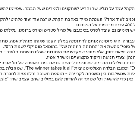
מד על רגליו, שר והריע לשחקנים ולזמרים שעל הבמה, שסיימו להשתחוות לצליל
נים לעוד אחד?" ונענתה מייד באהבת הקהל, שרצה עוד ועוד מלהיטי להק
ב על ידי קתרין ג'ונסון, עלה ב־1999, הוצג לפני כ־54 מיליון איש ולימים גם עובד לסרט בכיכובם של מריל
עבורה, היא מזמינה אותם לחתונתה במלון הקטן שאותו מנהלת אמה, מתוך
פי" פוגשת את "החתונה היוונית שלי" בהומאז' מוסיקלי לשנות ה־70.
 יוצאת דופן, אלא מופע שמקדש את היסודות שעליו מושתת הז'אנר - מחזה
נה), צעדי תנועה וריקוד מקצועיים ומשחק אמין.
 ובצלילים מוכרים, שהופכים לרגעים גם את בית האופרה של תל אביב למ
 וכל שנותר זה להודות להם במילים שהם עצמם שרו: "Thank you for the music".