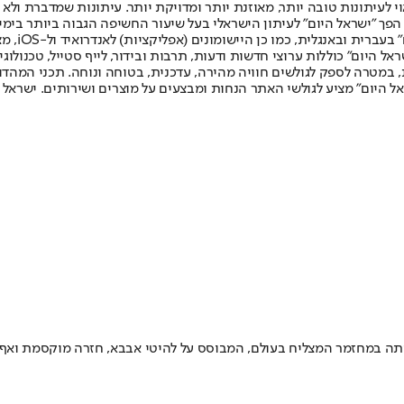
לעיתונות טובה יותר, מאוזנת יותר ומדויקת יותר. עיתונות שמדברת ולא צ
שלום. המהדורה המודפסת הראשונה פורסמה ב-30 ביולי 2007, וב-2010 הפך "ישראל היום" לעיתון הישראלי בעל שי
לחמנוביץ,
ל היום" כוללות ערוצי חדשות ודעות, תרבות ובידור, לייף סטייל, טכנולוגיה
ברית, במטרה לספק לגולשים חוויה מהירה, עדכנית, בטוחה ונוחה. תכני המה
ל היום" מציע לגולשי האתר הנחות ומבצעים על מוצרים ושירותים. ישראל 