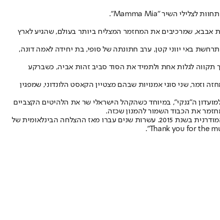
י השיר "Mamma Mia".
ת אבבא, שמרכיבים את המחזמר המצליח ביותר בעולם, שהגיע לארץ
 סטריפ ופירס ברוסנן. עלילתו מתרחשת באי יווני קטן, ערב חתונתה של סופי, בת יחידה לאמה דונה,
 תקווה לגלות אחת ולתמיד את הסוד סביב זהות אביה, כשברקע
 וזמר, שני סוגי אמנויות שבהם מצטיין הקאסט הלונדוני, שמפגין
ועדון ה"גנקי", במיוחד כשהקהל הישראלי שר את הלהיטים הקצביים
מתוך הצבעים והצלילים אפשר גם לחלץ אמירות פמיניסטיות על נשים עצמאיות שמשלבות בין משפחה לקריירה - תוספת חשובה ורלוונטית לחברה המודרנית בשנת 2015. עשרות שנים עברו מאז ההצלחה הבינלאומית של