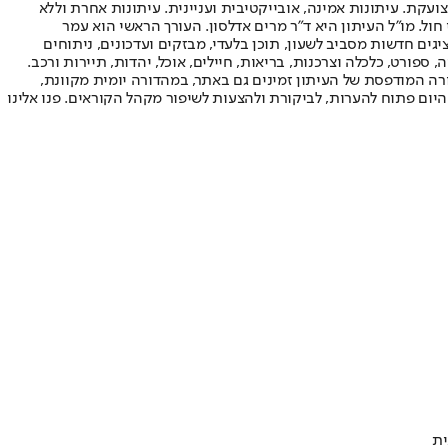
ועקת. עיתונות אמינה, אובייקטיבית ועניינית. עיתונות אחרת וללא
עור החשיפה הגבוה ביותר בימי חול. מו"ל העיתון היא ד"ר מרים אדלסון. העורך הראשי הוא עמר
 והעורך המייסד הוא עמוס רגב. אתרי האינטרנט של "ישראל היום" בעברית ובאנגלית, כמו כן היישומונים (אפליקציות) לאנדרואיד ול-iOS, מציגים חדשות מסביב לשעון, תוכן בלעדי, מבזקים ועדכונים, ניתוחים
, ספורט, כלכלה וצרכנות, בריאות, חיילים, אוכל, יהדות, תיירות ורכב.
דורה המודפסת של העיתון זמינים גם באתר, במהדורה יומית מקוונת,
היום פתוח להערות, לביקורת ולהצעות לשיפור מקהל הקוראים. פנו אלינו
ית