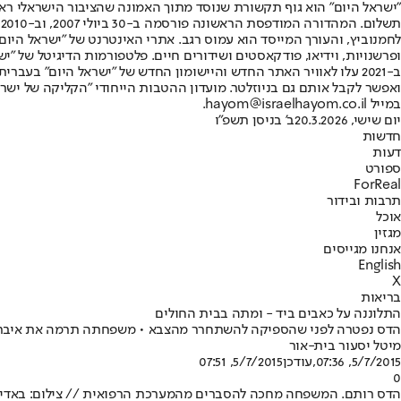
"ישראל היום" הוא גוף תקשורת שנוסד מתוך האמונה שהציבור הישראלי ראוי 
ת
ופרשנויות, וידיאו, פודקאסטים ושידורים חיים. פלטפורמות הדיגיטל של "ישרא
ב-2021 עלו לאוויר האתר החדש והיישומון החדש של "ישראל היום" בע
ואפשר לקבל אותם גם בניוזלטר. מועדון ההטבות הייחודי "הקליקה של ישרא
במייל hayom@israelhayom.co.il.
יום שישי, 20.3.2026
ב' בניסן תשפ"ו
חדשות
דעות
ספורט
ForReal
תרבות ובידור
אוכל
מגזין
אנחנו מגייסים
English
X
בריאות
התלוננה על כאבים ביד - ומתה בבית החולים
הדס נפטרה לפני שהספיקה להשתחרר מהצבא • משפחתה תרמה את איבר
מיטל יסעור בית-אור
5/7/2015, 07:36
,עודכן
5/7/2015, 07:51
0
הדס רותם. המשפחה מחכה להסברים מהמערכת הרפואית // צילום: באד