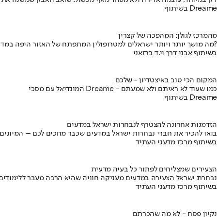
דק במיוחד, עוצמה אדירה ולא מפחד מאף מכשול: שואב האבק שמשנה את
בשיתוף Dreame
מהמרכז לגולן: המהפכה של קצרין
מה מושך יותר ויותר ישראלים למטרופולין המתפתח של האזור היפה במדינה?
בשיתוף אבני דרך וי.ד ברזאני
המקום הכי טוב באיצטדיון - שלכם
המונדיאל עם מסכי Dreame - כמו שעוד לא ראיתם ולא שמעתם
בשיתוף Dreame
הזדמנות אחרונה להצטרף לנבחרות ישראל במדעים
בואו להכיר את חברי נבחרות ישראל במדעים שכבר מחכים לכם – המיונים
בשיתוף מרכז מדעני העתיד
הצעירים שמצליחים לפתור כל בעיה מדעית
נבחרת ישראל הצעירה במדעים מעניקה חוויה שהיא הרבה מעבר ללימודים
בשיתוף מרכז מדעני העתיד
נקיון פסח - לא מה שהכרתם