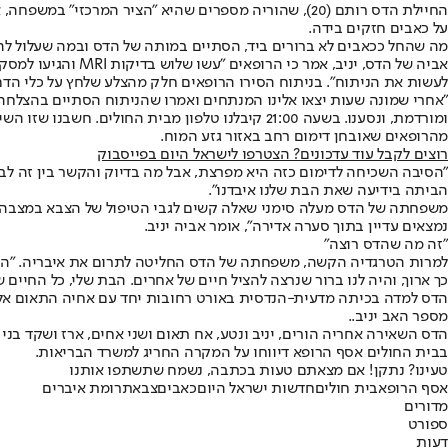
החיילת הדס רותם (20), שהוריה מספרים שהיא "הציר ה
על כאבים חזקים בידה.
מה שהחל ככאבים לא ברורים ביד, הסתיים במותה של הדס ובמה שעלול לה
אביה של הדס, יני
לעשות את הניתוח". בניתוח הסירו הרופאים חלק מהצלע שלחץ על כלי הדם ו
"אחרי שמונה שעות יצאו אלינו המנתחים ואמרו שהניתוח הסתיים בהצלחה רבה
ומורדמת, ונסענו. בשעה 21:00 קיבלנו טלפון מבית 
מהרופאים שאובחן דימום רחב באזור גזע המוח.
רוצים לקבל עוד עדכונים? הצטרפו לישראל היום בפייסבוק
"הסיבה השכיחה לדימום כזה היא מפרצת, אבל מה בדיוק והקשר בין זה לבין הנ
הביתה בידיעה שאת הבת שלנו איבדנו".
משפחתה של הדס מעלה סימני שאלה קשים לגבי הטיפול של הצבא במצבה הב
נמצאים עדיין בתוך סערה אדירה", אומר אביה יניב.
"זה מה שהדס רוצה"
למרות הטרגדיה הקשה, משפחתה של הדס החליטה לתרום את איבריה. "הסכמנו
כך ארוך, והיה לנו ברור שנרצה להציל חיים של אחרים. הבת שלי, כל החיים ש
הדס למדה בכיתה מדעית-הנדסית באורט רחובות יחד עם אחיה התאום אלון,
מספר האב יניב..
הדס השאירה אחריה הורים, יניב ונטע, אח תאום ושני אחים, ארז ושקד בני 12 ו-9.
בבית החולים אסף הרופא דיווחו על המקרה החריג למשרד הבריאות.
טעינו? נתקן! אם מצאתם טעות בכתבה, נשמח שתשתפו אותנו
אסף הרופא
בית חולים
חדשות ישראל היום
כאבים
צבא
תרומת איברים
מדורים
ספורט
דעות