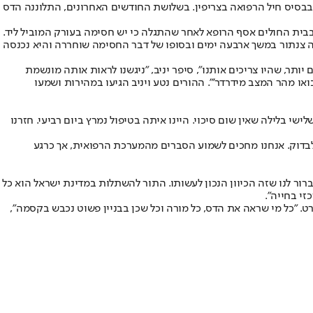
קשוב בבסיס חיל הרפואה בצריפין. בשלושת החודשים האחרונים, התלוננה הדס
ית החולים אסף הרופא לאחר שהתגלה כי יש חסימה בעורק המוביל ליד.
לחסימה ולקריש דם. ביצעו לה צנתור במשך ארבעה ימים ובסופו של דבר החסימה שוחררה והיא נכנסה
ותר, שהיו צריכים אותנו", סיפר יניב, "ניגשנו לראות אותה מונשמת
ון היה 'בואו מהר המצב מידרדר'". ההורים נטע ויניב הגיעו במהירות ושמעו
שי בלילה שאין שום סיכוי. היינו איתה בטיפול נמרץ ביום רביעי. חזרנו
בדוק. אנחנו מחכים לשמוע הסברים מהמערכת הרפואית, אך כרגע
ר לנו שזה הכיוון הנכון לעשותו. התור להשתלות במדינת ישראל הוא כל
זי בחייה".
 "כל מי שראה את הדס, כל מורה וכל שכן בבניין פשוט נכבש בקסמה",