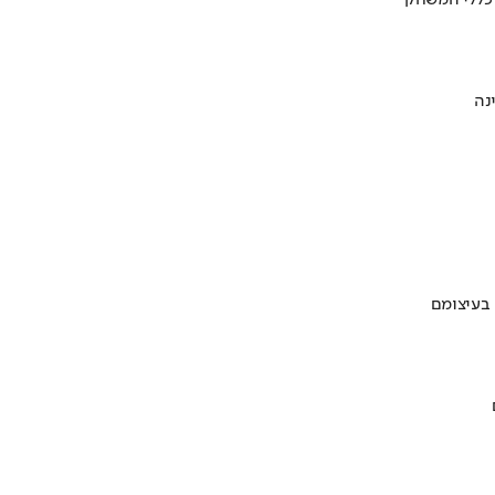
 כללי המשחק
 בעיצומם