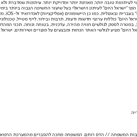
לעיתונות טובה יותר, מאוזנת יותר ומדויקת יותר. עיתונות שמדברת ולא צ
שלום. המהדורה המודפסת הראשונה פורסמה ב-30 ביולי 2007, וב-2010 הפך "ישראל היום" לעיתון הישראלי בעל שי
לחמנוביץ,
ל היום" כוללות ערוצי חדשות ודעות, תרבות ובידור, לייף סטייל, טכנולוגיה
ברית, במטרה לספק לגולשים חוויה מהירה, עדכנית, בטוחה ונוחה. תכני המה
ל היום" מציע לגולשי האתר הנחות ומבצעים על מוצרים ושירותים. ישראל 
יה
יבות המשפחה // הדס רותם. המשפחה מחכה להסברים מהמערכת הרפוא