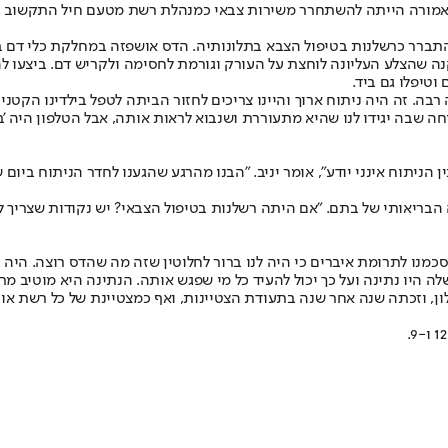
מרכזי" במשפחה, אמורה הייתה להשתחרר משירות צבאי כמנהלת רשת מטעם חיל הת
תברר כרשלנות בטיפול הצבא בתלונותיה. הדס אושפזה במחלקת כלי דם בב
ב, אמר כי הרופאים "עשו שלוש בדיקות MRI והגיעו למסקנה שהצלע העליונה לוחצת על העורק וגורמת 
טיפלו גם ביד.
. זה היה ניתוח ארוך והיינו צריכים לחזור הביתה לטפל בילדינו הקטנים י
החולים. חשבנו שזו השיחה שבה יגידו לנו שהיא מתעוררת ושנבוא לראות אותה, אבל הטלפ
יתוח אינני יודע", אומר יניב. "הבנו מהרגע שהגענו לחדר הניתוח ביום שלי
ריאותי של בתם. "אם היתה רשלנות בטיפול הצבאי? יש נקודות שצריך ל
 לתרומת איברים כי היה לנו ברור לחלוטין שזה מה שהדס רוצה. היה ברו
לה היו נתינה ועל כך יכול להעיד כל מי שפגש אותה. הנתינה היא מוטיב מרכ
 וזכתה שנה אחר שנה בתעודת הצטיינות, ואף כמצטיינת של כל רשת אורט.