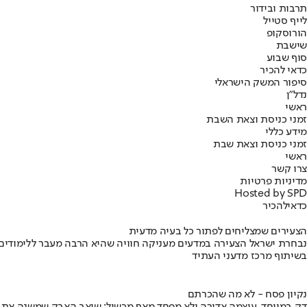
תרבות ובידור
לייף סטייל
הורוסקופ
שישבת
סוף שבוע
כדאי להכיר
סיפור המשק הישראלי
נדל"ן
ראשי
זמני כניסת וצאת השבת
מידע כללי
זמני כניסת וצאת שבת
ראשי
צרו קשר
מדיניות פרטיות
Hosted by SPD
כדאי
להכיר
הצעירים שמצליחים לפתור כל בעיה מדעית
נבחרת ישראל הצעירה במדעים מעניקה חוויה שהיא הרבה מעבר ללימודים
בשיתוף מרכז מדעני העתיד
נקיון פסח - לא מה שהכרתם