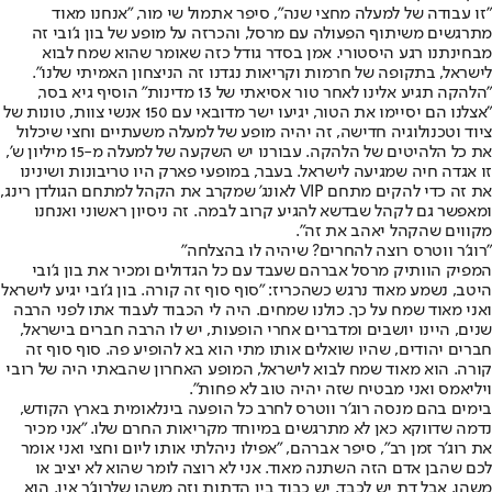
"זו עבודה של למעלה מחצי שנה", סיפר אתמול שי מור, "אנחנו מאוד
מתרגשים משיתוף הפעולה עם מרסל, והכרזה על מופע של בון ג'ובי זה
מבחינתנו רגע היסטורי. אמן בסדר גודל כזה שאומר שהוא שמח לבוא
לישראל, בתקופה של חרמות וקריאות נגדנו זה הניצחון האמיתי שלנו".
"הלהקה תגיע אלינו לאחר טור אסיאתי של 13 מדינות" הוסיף גיא בסר,
"אצלנו הם יסיימו את הטור, יגיעו ישר מדובאי עם 150 אנשי צוות, טונות של
ציוד וטכנולוגיה חדישה, זה יהיה מופע של למעלה משעתיים וחצי שיכלול
את כל הלהיטים של הלהקה. עבורנו יש השקעה של למעלה מ-15 מיליון ש',
זו אגדה חיה שמגיעה לישראל. בעבר, במופעי פארק היו טריבונות ושינינו
את זה כדי להקים מתחם VIP לאונג' שמקרב את הקהל למתחם הגולדן רינג,
ומאפשר גם לקהל שבדשא להגיע קרוב לבמה. זה ניסיון ראשוני ואנחנו
מקווים שהקהל יאהב את זה".
"רוג'ר ווטרס רוצה להחרים? שיהיה לו בהצלחה"
המפיק הוותיק מרסל אברהם שעבד עם כל הגדולים ומכיר את בון ג'ובי
היטב, נשמע מאוד נרגש כשהכריז: "סוף סוף זה קורה. בון ג'ובי יגיע לישראל
ואני מאוד שמח על כך. כולנו שמחים. היה לי הכבוד לעבוד אתו לפני הרבה
שנים, היינו יושבים ומדברים אחרי הופעות, יש לו הרבה חברים בישראל,
חברים יהודים, שהיו שואלים אותו מתי הוא בא להופיע פה. סוף סוף זה
קורה. הוא מאוד שמח לבוא לישראל, המופע האחרון שהבאתי היה של רובי
ויליאמס ואני מבטיח שזה יהיה טוב לא פחות".
בימים בהם מנסה רוג'ר ווטרס לחרב כל הופעה בינלאומית בארץ הקודש,
נדמה שדווקא כאן לא מתרגשים במיוחד מקריאות החרם שלו. "אני מכיר
את רוג'ר זמן רב", סיפר אברהם, "אפילו ניהלתי אותו ליום וחצי ואני אומר
לכם שהבן אדם הזה השתנה מאוד. אני לא רוצה לומר שהוא לא יציב או
משהו, אבל דת יש לכבד, יש כבוד בין הדתות וזה משהו שלרוג'ר אין. הוא