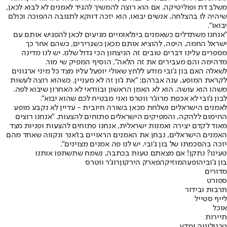
משלב דת ופוליטיקה. אם הוא רוצה להמשיך להגיד לאמנים לא לבוא לכאן,
שיהיה לו בהצלחה. אנשים יבואו, הוא יזכה דווקא לתגובה ההפוכה וכולם
יבואו".
"אנחנו משתדלים כשאמנים בינלאומיים מגיעים לכאן להפגיש אותם עם
ישראל החמה, היפה, להוציא אותם מכאן כשגרירים, כשהם אחר כך
מספרים עלינו דברים טובים זה הניצחון הכי גדול שלנו. יש לנו מדינה
מדהימה והם מעבירים את זה הלאה", הוסיף המפיק שי מור.
לשאלה האם בון ג'ובי מודע ללחץ שאולי יופעל עליו מצד כל מיני ארגונים
לקראת המופע, ענה אברהם: "את ג'ון זה לא מעניין, כשהוא רוצה לעשות
משהו הוא עושה. הוא לא האמן הראשון ובוודאי לא האחרון שיבוא לפה.
לבון ג'ובי לא אכפת מרוג'ר ווטרס ואני מבטיח לכם שהוא יבוא".
לאמנים הישראלים נשלחת מכאן בשורה חיובית - עדיין לא נקבע מופע
החימום ללהקה, והמפיקים הישראלים פתוחים להצעות. "אנחנו רוצים
מאוד לקדם יצירה ואמנות ישראלית, אנחנו פתוחים להצעות ופניות מצד
האמנים הישראלים, נבחן את האמנים הראויים בז'אנר ונקווה שאחד מהם
יזכה בהסכמתו של בון ג'ובי. יש לנו פה אמנים מצוינים".
טעינו? נתקן! אם מצאתם טעות בכתבה, נשמח שתשתפו אותנו
בון ג'ובי
הופעה
מוזיקה
פארק הירקון
רוג'ר ווטרס
מדורים
ספורט
תרבות ובידור
לייף סטייל
אוכל
תיירות
טכנולוגיה ומדע