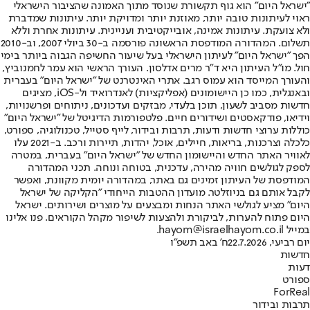
"ישראל היום" הוא גוף תקשורת שנוסד מתוך האמונה שהציבור הישראלי
ראוי לעיתונות טובה יותר, מאוזנת יותר ומדויקת יותר. עיתונות שמדברת
ולא צועקת. עיתונות אמינה, אובייקטיבית ועניינית. עיתונות אחרת וללא
תשלום. המהדורה המודפסת הראשונה פורסמה ב-30 ביולי 2007, וב-2010
הפך "ישראל היום" לעיתון הישראלי בעל שיעור החשיפה הגבוה ביותר בימי
חול. מו"ל העיתון היא ד"ר מרים אדלסון. העורך הראשי הוא עמר לחמנוביץ,
והעורך המייסד הוא עמוס רגב. אתרי האינטרנט של "ישראל היום" בעברית
ובאנגלית, כמו כן היישומונים (אפליקציות) לאנדרואיד ול-iOS, מציגים
חדשות מסביב לשעון, תוכן בלעדי, מבזקים ועדכונים, ניתוחים ופרשנויות,
וידיאו, פודקאסטים ושידורים חיים. פלטפורמות הדיגיטל של "ישראל היום"
כוללות ערוצי חדשות ודעות, תרבות ובידור, לייף סטייל, טכנולוגיה, ספורט,
כלכלה וצרכנות, בריאות, חיילים, אוכל, יהדות, תיירות ורכב. ב-2021 עלו
לאוויר האתר החדש והיישומון החדש של "ישראל היום" בעברית, במטרה
לספק לגולשים חוויה מהירה, עדכנית, בטוחה ונוחה. תכני המהדורה
המודפסת של העיתון זמינים גם באתר, במהדורה יומית מקוונת, ואפשר
לקבל אותם גם בניוזלטר. מועדון ההטבות הייחודי "הקליקה של ישראל
היום" מציע לגולשי האתר הנחות ומבצעים על מוצרים ושירותים. ישראל
היום פתוח להערות, לביקורת ולהצעות לשיפור מקהל הקוראים. פנו אלינו
במייל hayom@israelhayom.co.il.
יום רביעי, 22.7.2026
ח' באב תשפ"ו
חדשות
דעות
ספורט
ForReal
תרבות ובידור