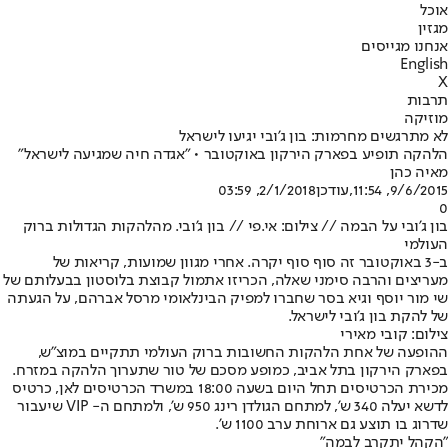
אוכל
מגזין
אנחנו מגייסים
English
X
תרבות
מוזיקה
לא מתרגשים מחרמות: בון ג'ובי יגיעו לישראל
הלהקה תופיע בפארק הירקון באוקטובר • "אגדה חיה שמגיעה לישראל"
מאיה כהן
9/6/2015, 11:54
,עודכן
2/1/2018, 03:59
0
בון ג'ובי על הבמה // צילום: אי.פי // בון ג'ובי. מהלהקות הגדולות ברוק
העולמי
ב-3 באוקטובר זה סוף סוף יקרה. אחרי מגוון שמועות, קריאות של
מעריצים והרבה סימני שאלה, הכריזו אתמול קבוצת בלוסטון בבעלותם של
שי מור יוסף וגיא בסר שחברו למפיק הבינלאומי מרסל אברהם, על הגעתה
של להקת בון ג'ובי לישראל.
צילום: קובי מאירי
ההופעה של אחת הלהקות החשובות ברוק העולמי תתקיים במוצ"ש,
בפארק הירקון בתל אביב, כמופע מסכם של טור שתערוך הלהקה במזרח.
מכירת הכרטיסים תחל היום בשעה 18:00 במשרד הכרטיסים לאן, כרטיס
לדשא יעלה 340 ש', למתחם הגולדן רינג 950 ש', ולמתחם ה- VIP שיעבור
שדרוג בו תוצע גם ארוחת ערב 1100 ש'.
"הקהל יתקרב לבמה"