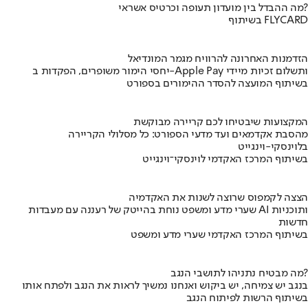
מה ההבדל בין מועדון תעופה וכרטיס אשראי?
בשיתוף FLYCARD
הזדמנות האחרונה להרוויח מגמר המונדיאל
יחסי הימור משופרים, הפקדות ב-Apple Pay ותשלום זכיות מיידי
בשיתוף המועצה להסדר ההימורים בספורט
המקצועות שיבטיחו לכם קריירה מבוקשת
מהסבת אקדמאים ועד מדעי הספורט: כל מסלולי הקריירה
בלוינסקי-וינגייט
בשיתוף המרכז האקדמי לוינסקי־וינגייט
הצצה לקמפוס שרוצה לשנות את האקדמיה
שערי מדע ומשפט נוחת בהייטק של רעננה עם מעבדות AI ותוכניות
חדשות
בשיתוף המרכז האקדמי שערי מדע ומשפט
מה מבטיח נתניהו לתושבי הנגב?
בנגב יש צמיחה, יש ביקוש ואנחנו נמשיך לראות את הנגב ולפתח אותו
בשיתוף הרשות לפיתוח הנגב