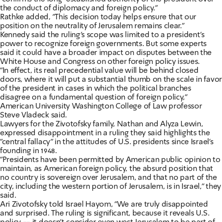
the conduct of diplomacy and foreign policy."
Rathke added, "This decision today helps ensure that our
position on the neutrality of Jerusalem remains clear."
Kennedy said the ruling's scope was limited to a president's
power to recognize foreign governments. But some experts
said it could have a broader impact on disputes between the
White House and Congress on other foreign policy issues.
"In effect, its real precedential value will be behind closed
doors, where it will put a substantial thumb on the scale in favor
of the president in cases in which the political branches
disagree on a fundamental question of foreign policy,"
American University Washington College of Law professor
Steve Vladeck said.
Lawyers for the Zivotofsky family, Nathan and Alyza Lewin,
expressed disappointment in a ruling they said highlights the
"central fallacy" in the attitudes of U.S. presidents since Israel's
founding in 1948.
"Presidents have been permitted by American public opinion to
maintain, as American foreign policy, the absurd position that
no country is sovereign over Jerusalem, and that no part of the
city, including the western portion of Jerusalem, is in Israel," they
said.
Ari Zivotofsky told Israel Hayom, "We are truly disappointed
and surprised. The ruling is significant, because it reveals U.S.