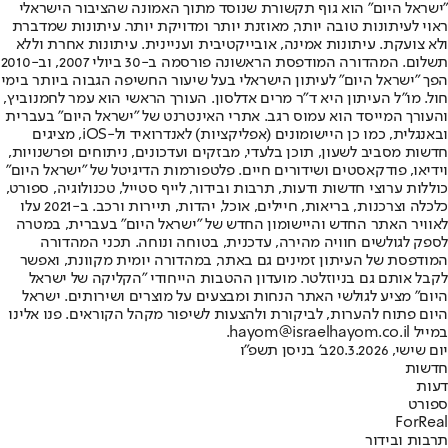
"ישראל היום" הוא גוף תקשורת שנוסד מתוך האמונה שהציבור הישראלי
ראוי לעיתונות טובה יותר, מאוזנת יותר ומדויקת יותר. עיתונות שמדברת
ולא צועקת. עיתונות אמינה, אובייקטיבית ועניינית. עיתונות אחרת וללא
תשלום. המהדורה המודפסת הראשונה פורסמה ב-30 ביולי 2007, וב-2010
הפך "ישראל היום" לעיתון הישראלי בעל שיעור החשיפה הגבוה ביותר בימי
חול. מו"ל העיתון היא ד"ר מרים אדלסון. העורך הראשי הוא עמר לחמנוביץ,
והעורך המייסד הוא עמוס רגב. אתרי האינטרנט של "ישראל היום" בעברית
ובאנגלית, כמו כן היישומונים (אפליקציות) לאנדרואיד ול-iOS, מציגים
חדשות מסביב לשעון, תוכן בלעדי, מבזקים ועדכונים, ניתוחים ופרשנויות,
וידיאו, פודקאסטים ושידורים חיים. פלטפורמות הדיגיטל של "ישראל היום"
כוללות ערוצי חדשות ודעות, תרבות ובידור, לייף סטייל, טכנולוגיה, ספורט,
כלכלה וצרכנות, בריאות, חיילים, אוכל, יהדות, תיירות ורכב. ב-2021 עלו
לאוויר האתר החדש והיישומון החדש של "ישראל היום" בעברית, במטרה
לספק לגולשים חוויה מהירה, עדכנית, בטוחה ונוחה. תכני המהדורה
המודפסת של העיתון זמינים גם באתר, במהדורה יומית מקוונת, ואפשר
לקבל אותם גם בניוזלטר. מועדון ההטבות הייחודי "הקליקה של ישראל
היום" מציע לגולשי האתר הנחות ומבצעים על מוצרים ושירותים. ישראל
היום פתוח להערות, לביקורת ולהצעות לשיפור מקהל הקוראים. פנו אלינו
במייל hayom@israelhayom.co.il.
יום שישי, 20.3.2026
ב' בניסן תשפ"ו
חדשות
דעות
ספורט
ForReal
תרבות ובידור