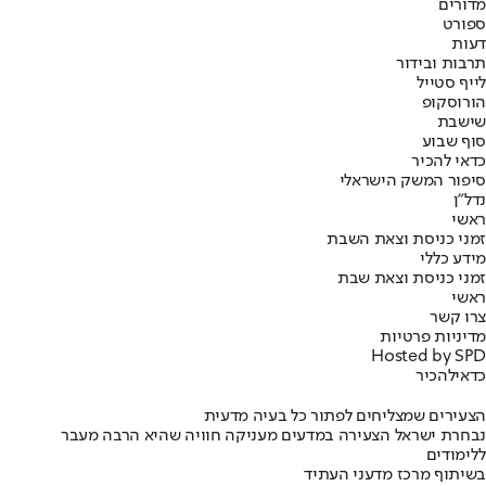
מדורים
ספורט
דעות
תרבות ובידור
לייף סטייל
הורוסקופ
שישבת
סוף שבוע
כדאי להכיר
סיפור המשק הישראלי
נדל"ן
ראשי
זמני כניסת וצאת השבת
מידע כללי
זמני כניסת וצאת שבת
ראשי
צרו קשר
מדיניות פרטיות
Hosted by SPD
כדאי
להכיר
הצעירים שמצליחים לפתור כל בעיה מדעית
נבחרת ישראל הצעירה במדעים מעניקה חוויה שהיא הרבה מעבר
ללימודים
בשיתוף מרכז מדעני העתיד