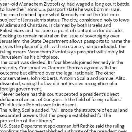
year-old Menachem Zivotofsky, had waged a long court battle
to have their son's U.S. passport state he was born in Israel.
The case touched upon what Kennedy called the "delicate
subject" of Jerusalem's status. The city, considered holy to Jews,
Muslims and Christians, is claimed by both Israelis and
Palestinians and has been a point of contention for decades.
Seeking to remain neutral on the issue of sovereignty over
Jerusalem, the State Department allows passports to name the
city as the place of birth, with no country name included. The
ruling means Menachem Zivotofsky's passport will simply list
"Jerusalem" as his birthplace.
The court was divided. Its four liberals joined Kennedy in the
majority. Conservative Clarence Thomas agreed with the
outcome but differed over the legal rationale. The other
conservatives, John Roberts, Antonin Scalia and Samuel Alito,
dissented, saying the law did not involve recognition of a
foreign government.
"Never before has this court accepted a president's direct
defiance of an act of Congress in the field of foreign affairs,"
Chief Justice Roberts wrote in dissent.
The ruling, Scalia added, "will erode the structure of equal and
separated powers that the people established for the
protection of their liberty."
U.S. State Department spokesman Jeff Rathke said the ruling
"confirms the long-established authority of the president over