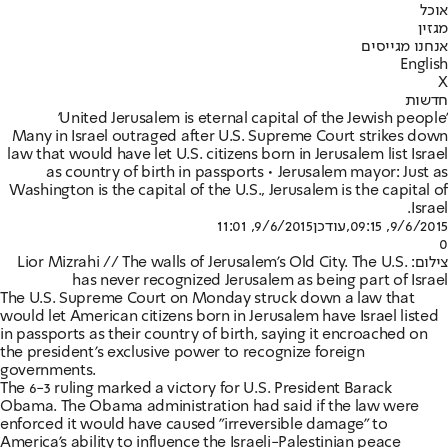
אוכל
מגזין
אנחנו מגייסים
English
X
חדשות
'United Jerusalem is eternal capital of the Jewish people'
Many in Israel outraged after U.S. Supreme Court strikes down
law that would have let U.S. citizens born in Jerusalem list Israel
as country of birth in passports • Jerusalem mayor: Just as
Washington is the capital of the U.S., Jerusalem is the capital of
Israel.
9/6/2015, 11:01
,עודכן
9/6/2015, 09:15
0
צילום: Lior Mizrahi // The walls of Jerusalem's Old City. The U.S.
has never recognized Jerusalem as being part of Israel
The U.S. Supreme Court on Monday struck down a law that
would let American citizens born in Jerusalem have Israel listed
in passports as their country of birth, saying it encroached on
the president's exclusive power to recognize foreign
governments.
The 6-3 ruling marked a victory for U.S. President Barack
Obama. The Obama administration had said if the law were
enforced it would have caused "irreversible damage" to
America's ability to influence the Israeli-Palestinian peace