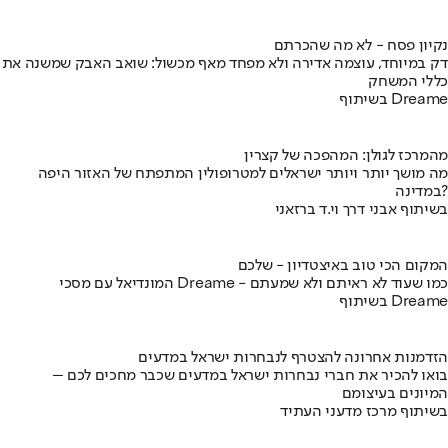
נקיון פסח - לא מה שהכרתם
דק במיוחד, עוצמה אדירה ולא מפחד מאף מכשול: שואב האבק שמשנה את
כללי המשחק
בשיתוף Dreame
מהמרכז לגולן: המהפכה של קצרין
מה מושך יותר ויותר ישראלים למטרופולין המתפתח של האזור היפה
במדינה?
בשיתוף אבני דרך וי.ד ברזאני
המקום הכי טוב באיצטדיון - שלכם
המונדיאל עם מסכי Dreame - כמו שעוד לא ראיתם ולא שמעתם
בשיתוף Dreame
הזדמנות אחרונה להצטרף לנבחרות ישראל במדעים
בואו להכיר את חברי נבחרות ישראל במדעים שכבר מחכים לכם –
המיונים בעיצומם
בשיתוף מרכז מדעני העתיד