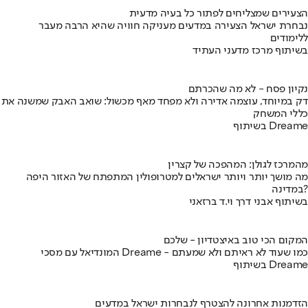
הצעירים שמצליחים לפתור כל בעיה מדעית
נבחרת ישראל הצעירה במדעים מעניקה חוויה שהיא הרבה מעבר
ללימודים
בשיתוף מרכז מדעני העתיד
נקיון פסח - לא מה שהכרתם
דק במיוחד, עוצמה אדירה ולא מפחד מאף מכשול: שואב האבק שמשנה את
כללי המשחק
בשיתוף Dreame
מהמרכז לגולן: המהפכה של קצרין
מה מושך יותר ויותר ישראלים למטרופולין המתפתח של האזור היפה
במדינה?
בשיתוף אבני דרך וי.ד ברזאני
המקום הכי טוב באיצטדיון - שלכם
המונדיאל עם מסכי Dreame - כמו שעוד לא ראיתם ולא שמעתם
בשיתוף Dreame
הזדמנות אחרונה להצטרף לנבחרות ישראל במדעים