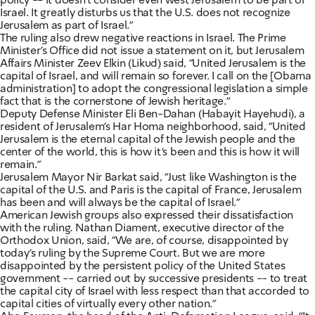
policy -- it doesn't consider even west Jerusalem to be part of
Israel. It greatly disturbs us that the U.S. does not recognize
Jerusalem as part of Israel."
The ruling also drew negative reactions in Israel. The Prime
Minister's Office did not issue a statement on it, but Jerusalem
Affairs Minister Zeev Elkin (Likud) said, "United Jerusalem is the
capital of Israel, and will remain so forever. I call on the [Obama
administration] to adopt the congressional legislation a simple
fact that is the cornerstone of Jewish heritage."
Deputy Defense Minister Eli Ben-Dahan (Habayit Hayehudi), a
resident of Jerusalem's Har Homa neighborhood, said, "United
Jerusalem is the eternal capital of the Jewish people and the
center of the world, this is how it's been and this is how it will
remain."
Jerusalem Mayor Nir Barkat said, "Just like Washington is the
capital of the U.S. and Paris is the capital of France, Jerusalem
has been and will always be the capital of Israel."
American Jewish groups also expressed their dissatisfaction
with the ruling. Nathan Diament, executive director of the
Orthodox Union, said, "We are, of course, disappointed by
today's ruling by the Supreme Court. But we are more
disappointed by the persistent policy of the United States
government -- carried out by successive presidents -- to treat
the capital city of Israel with less respect than that accorded to
capital cities of virtually every other nation."