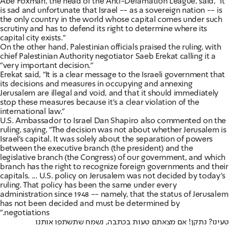
Abe Foxman, the head of the Anti-Defamation League, said, "It
is sad and unfortunate that Israel -- as a sovereign nation -- is
the only country in the world whose capital comes under such
scrutiny and has to defend its right to determine where its
capital city exists."
On the other hand, Palestinian officials praised the ruling, with
chief Palestinian Authority negotiator Saeb Erekat calling it a
"very important decision."
Erekat said, "It is a clear message to the Israeli government that
its decisions and measures in occupying and annexing
Jerusalem are illegal and void, and that it should immediately
stop these measures because it's a clear violation of the
international law."
U.S. Ambassador to Israel Dan Shapiro also commented on the
ruling, saying, "The decision was not about whether Jerusalem is
Israel's capital. It was solely about the separation of powers
between the executive branch (the president) and the
legislative branch (the Congress) of our government, and which
branch has the right to recognize foreign governments and their
capitals. ... U.S. policy on Jerusalem was not decided by today's
ruling. That policy has been the same under every
administration since 1948 -- namely, that the status of Jerusalem
has not been decided and must be determined by
negotiations."
טעינו? נתקן! אם מצאתם טעות בכתבה, נשמח שתשתפו אותנו