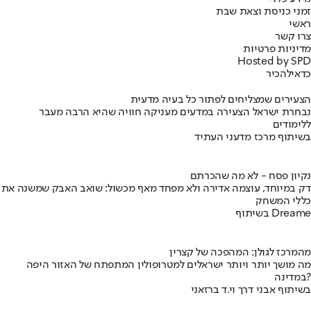
זמני כניסת וצאת שבת
ראשי
צרו קשר
מדיניות פרטיות
Hosted by SPD
כדאי
להכיר
הצעירים שמצליחים לפתור כל בעיה מדעית
נבחרת ישראל הצעירה במדעים מעניקה חוויה שהיא הרבה מעבר
ללימודים
בשיתוף מרכז מדעני העתיד
נקיון פסח - לא מה שהכרתם
דק במיוחד, עוצמה אדירה ולא מפחד מאף מכשול: שואב האבק שמשנה את
כללי המשחק
בשיתוף Dreame
מהמרכז לגולן: המהפכה של קצרין
מה מושך יותר ויותר ישראלים למטרופולין המתפתח של האזור היפה
במדינה?
בשיתוף אבני דרך וי.ד ברזאני