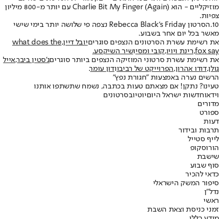
מוזיקליים - הוא Charlie Bit My Finger (Again) עם יותר מ-800 מיליון
צפיות.
10.הסרטון Rebecca Black's Friday נצפה פי שלושה יותר בימי שישי
מאשר בכל יום אחר בשבוע.
את רשימת עשרת הסרטונים הנצפים סוגרים
יובל דיין
,
what does the
fox say
,
רינת ויויו
,
קובי ומסי
ו
שיר השיקסע
.
את רשימת עשרת סרטוני המוזיקה הנצפים ביותר סוגרים
ג'סטין ביבר
,
אייל
גולן
,
דודו אהרון
,
הפרוייקט של רביבו
ו
דון עומר
.
הרשים נערה באמצעות "חגורת נפץ"
טעינו? נתקן! אם מצאתם טעות בכתבה, נשמח שתשתפו אותנו
וידאו
חדשות ישראל היום
יוטיוב
סרטונים
מדורים
ספורט
דעות
תרבות ובידור
לייף סטייל
הורוסקופ
שישבת
סוף שבוע
כדאי להכיר
סיפור המשק הישראלי
נדל"ן
ראשי
זמני כניסת וצאת השבת
מידע כללי