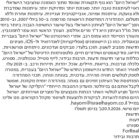
"ישראל היום" הוא גוף תקשורת שנוסד מתוך האמונה שהציבור הישראלי
ראוי לעיתונות טובה יותר, מאוזנת יותר ומדויקת יותר. עיתונות שמדברת
ולא צועקת. עיתונות אמינה, אובייקטיבית ועניינית. עיתונות אחרת וללא
תשלום. המהדורה המודפסת הראשונה פורסמה ב-30 ביולי 2007, וב-2010
הפך "ישראל היום" לעיתון הישראלי בעל שיעור החשיפה הגבוה ביותר בימי
חול. מו"ל העיתון היא ד"ר מרים אדלסון. העורך הראשי הוא עמר לחמנוביץ,
והעורך המייסד הוא עמוס רגב. אתרי האינטרנט של "ישראל היום" בעברית
ובאנגלית, כמו כן היישומונים (אפליקציות) לאנדרואיד ול-iOS, מציגים
חדשות מסביב לשעון, תוכן בלעדי, מבזקים ועדכונים, ניתוחים ופרשנויות,
וידיאו, פודקאסטים ושידורים חיים. פלטפורמות הדיגיטל של "ישראל היום"
כוללות ערוצי חדשות ודעות, תרבות ובידור, לייף סטייל, טכנולוגיה, ספורט,
כלכלה וצרכנות, בריאות, חיילים, אוכל, יהדות, תיירות ורכב. ב-2021 עלו
לאוויר האתר החדש והיישומון החדש של "ישראל היום" בעברית, במטרה
לספק לגולשים חוויה מהירה, עדכנית, בטוחה ונוחה. תכני המהדורה
המודפסת של העיתון זמינים גם באתר, במהדורה יומית מקוונת, ואפשר
לקבל אותם גם בניוזלטר. מועדון ההטבות הייחודי "הקליקה של ישראל
היום" מציע לגולשי האתר הנחות ומבצעים על מוצרים ושירותים. ישראל
היום פתוח להערות, לביקורת ולהצעות לשיפור מקהל הקוראים. פנו אלינו
במייל hayom@israelhayom.co.il.
יום שישי, 20.3.2026
ב' בניסן תשפ"ו
חדשות
דעות
ספורט
ForReal
תרבות ובידור