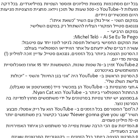
בכל יום מסתכמות במאות מיליונים ומספר הצפיות במיליארדים. בכל דקה
מועלות ל-YouTube כ-300 שעות של תוכן וידאו. מחצית מהצפיות מגיעות
היום ממכשירים ניידים.
במקום השני - אייל גולן עם השיר "כשאת איתו":
גנגנאם סטייל המקורי הצליח להשתחל רק במקום השלישי:
במקום הרביעי -
Michel Teló - Ai Se Eu Te Pego:
את המקום החמישי בישראל תפסה ג'ניפר לופז יחד עם פיטבול:
עשרה דברים שלא ידעתם על אתר הווידיאו הפופולארי בעולם:
1.
הסרטון הנצפה ביותר בכל הזמנים, גנגנאם סטייל, עדיין זוכה למיליון (!)
צפיות מדי יום.
2.YouTube זמין ב-76 שפות שונות, המשמשות יחד 95 אחוז מאוכלוסיית
המשתמשים באינטרנט.
3.הסרטון הראשון ב- YouTube היה "אני בגן החיות" והשני - "יכולות
גלישת השלג שלי".
4.חצי מהצפיות ב- YouTube הן במכשיר נייד (סמארטפון או טאבלט).
5.החתול הפופולארי ביותר ב- YouTube הוא Nyan Cat.
6.בממוצע יש יותר צפיות בסרטונים על ידי משתמשים מחוץ למדינה בה
הסרטון נוצר.
7.ה"מם" המפורסם בכל הזמנים ב- YouTube הוא על ריק אסטלי, מבצע
השיר "Never gonna give you up" שעבר כקישור בין משתמשים יותר
מ-70 מיליון פעמים.
8.המדינות עם הכי הרבה שעות צפייה פר משתמש הן איחוד האמירויות
וערב הסעודית.
9.הסרטון הנצפה ביותר בכל הזמנים – בקטגוריית הסרטונים שאינם