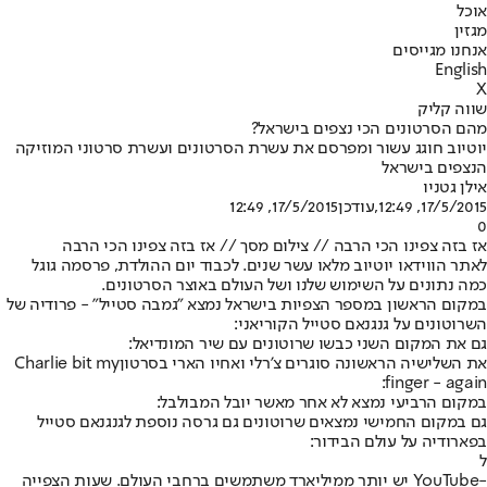
אוכל
מגזין
אנחנו מגייסים
English
X
שווה קליק
מהם הסרטונים הכי נצפים בישראל?
יוטיוב חוגג עשור ומפרסם את עשרת הסרטונים ועשרת סרטוני המוזיקה
הנצפים בישראל
אילן גטניו
17/5/2015, 12:49
,עודכן
17/5/2015, 12:49
0
אז בזה צפינו הכי הרבה // צילום מסך // אז בזה צפינו הכי הרבה
לאתר הווידאו יוטיוב מלאו עשר שנים. לכבוד יום ההולדת, פרסמה גוגל
כמה נתונים על השימוש שלנו ושל העולם באוצר הסרטונים.
במקום הראשון במספר הצפיות בישראל נמצא "גמבה סטייל" - פרודיה של
השרוטונים על גנגנאם סטייל הקוריאני:
גם את המקום השני כבשו שרוטונים עם שיר המונדיאל:
את השלישיה הראשונה סוגרים צ'רלי ואחיו הארי בסרטון
Charlie bit my
finger - again:
במקום הרביעי נמצא לא אחר מאשר יובל המבולבל:
גם במקום החמישי נמצאים שרוטונים גם גרסה נוספת לגנגנאם סטייל
בפארודיה על עולם הבידור:
ל
-YouTube יש יותר ממיליארד משתמשים ברחבי העולם. שעות הצפייה