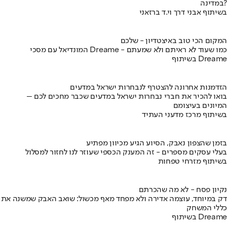
במדינה?
בשיתוף אבני דרך וי.ד ברזאני
המקום הכי טוב באיצטדיון - שלכם
המונדיאל עם מסכי Dreame - כמו שעוד לא ראיתם ולא שמעתם
בשיתוף Dreame
הזדמנות אחרונה להצטרף לנבחרות ישראל במדעים
בואו להכיר את חברי נבחרות ישראל במדעים שכבר מחכים לכם –
המיונים בעיצומם
בשיתוף מרכז מדעני העתיד
בזמן שהצפון נאבק, הסיוע הגיע מכיוון מפתיע
בעלי עסקים מספרים - זה המענק הכספי שעוזר לנו לחזור למסלול
בשיתוף מזרחי טפחות
נקיון פסח - לא מה שהכרתם
דק במיוחד, עוצמה אדירה ולא מפחד מאף מכשול: שואב האבק שמשנה את
כללי המשחק
בשיתוף Dreame