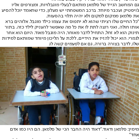
גם המחשב הנייד של סלמאן מותאם לבעלי מוגבלויות, ומצורפים אליו
ג'ויסטיק ועכבר מיוחד. ברכב המשפחתי יש מעלון, כדי שחאמד יוכל להסיע
את סלמאן ממקום למקום ולא יהיה תלוי בהסעות.
"כל החיים שלו רציתי שהוא לא יתפוס את עצמו כילד מוגבל. אלוהים ברא
אותו חולה, ואני רוצה לתת לו את כל מה שאפשר להעניק לילד כזה. בתור
תינוק הוא לא זחל, התחיל לדבר מאוחר, היה מוגבל מאוד. היום הוא אחר
לגמרי. הוא יכול להזיז את הידיים, ללכת על הליכון מיוחד שמותאם למידות
שלו, לדבר בצורה ברורה, גם אם לפעמים קשה לו.
מימין: סלמאן ודאוד.
"דאוד היה החבר הכי של סלמאן. הם היו כמו אדם
אחד"