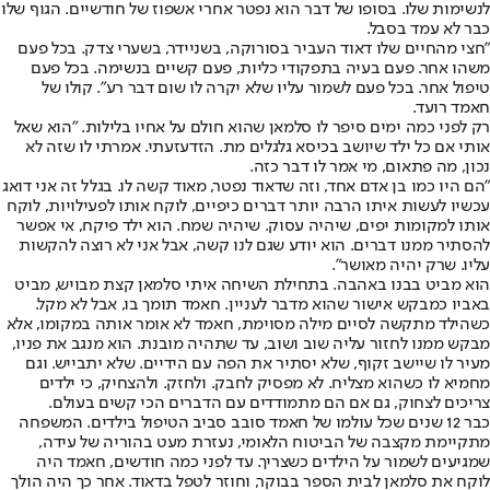
לנשימות שלו. בסופו של דבר הוא נפטר אחרי אשפוז של חודשיים. הגוף שלו
כבר לא עמד בסבל.
"חצי מהחיים שלו דאוד העביר בסורוקה, בשניידר, בשערי צדק. בכל פעם
משהו אחר. פעם בעיה בתפקודי כליות, פעם קשיים בנשימה. בכל פעם
טיפול אחר. בכל פעם לשמור עליו שלא יקרה לו שום דבר רע". קולו של
חאמד רועד.
רק לפני כמה ימים סיפר לו סלמאן שהוא חולם על אחיו בלילות. "הוא שאל
אותי אם כל ילד שיושב בכיסא גלגלים מת. הזדעזעתי. אמרתי לו שזה לא
נכון, מה פתאום, מי אמר לו דבר כזה.
"הם היו כמו בן אדם אחד, וזה שדאוד נפטר, מאוד קשה לו. בגלל זה אני דואג
עכשיו לעשות איתו הרבה יותר דברים כיפיים, לוקח אותו לפעילויות, לוקח
אותו למקומות יפים, שיהיה עסוק. שיהיה שמח. הוא ילד פיקח, אי אפשר
להסתיר ממנו דברים. הוא יודע שגם לנו קשה, אבל אני לא רוצה להקשות
עליו. שרק יהיה מאושר".
הוא מביט בבנו באהבה. בתחילת השיחה איתי סלמאן קצת מבויש, מביט
באביו כמבקש אישור שהוא מדבר לעניין. חאמד תומך בו, אבל לא מקל.
כשהילד מתקשה לסיים מילה מסוימת, חאמד לא אומר אותה במקומו, אלא
מבקש ממנו לחזור עליה שוב ושוב, עד שתהיה מובנת. הוא מנגב את פניו,
מעיר לו שיישב זקוף, שלא יסתיר את הפה עם הידיים. שלא יתבייש. וגם
מחמיא לו כשהוא מצליח. לא מפסיק לחבק. ולחזק. ולהצחיק, כי ילדים
צריכים לצחוק, גם אם הם מתמודדים עם הדברים הכי קשים בעולם.
כבר 12 שנים שכל עולמו של חאמד סובב סביב הטיפול בילדים. המשפחה
מתקיימת מקצבה של הביטוח הלאומי, נעזרת מעט בהוריה של עידה,
שמגיעים לשמור על הילדים כשצריך. עד לפני כמה חודשים, חאמד היה
לוקח את סלמאן לבית הספר בבוקר, וחוזר לטפל בדאוד. אחר כך היה הולך