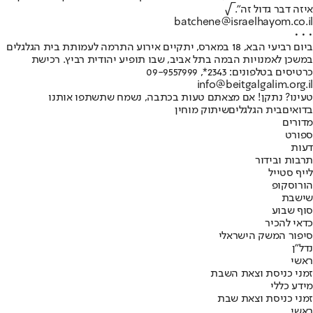
איזה דבר גדול זה". √
batchene@israelhayom.co.il
• • •
ביום רביעי הבא, 18 במארס, יתקיים אירוע התרמה לעמותת בית הגלגלים
במשכן לאמנויות הבמה בתל אביב, שבו תופיע יהודית רביץ. רכישת
כרטיסים בטלפונים: 2343*, 09-9557999
info@beitgalgalim.org.il
טעינו? נתקן! אם מצאתם טעות בכתבה, נשמח שתשתפו אותנו
בדואים
בית הגלגלים
שיתוק מוחין
מדורים
ספורט
דעות
תרבות ובידור
לייף סטייל
הורוסקופ
שישבת
סוף שבוע
כדאי להכיר
סיפור המשק הישראלי
נדל"ן
ראשי
זמני כניסת וצאת השבת
מידע כללי
זמני כניסת וצאת שבת
ראשי