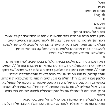
אוכל
מגזין
אנחנו מגייסים
English
X
מוספים
שישבת
סיפור על אהבה וחושך
ביאן נולדה חולה ונפטרה בגיל חודשיים. אחיה מוחמד שרד רק 24 שעות.
דאוד הלך לעולמו בחודש שעבר בגיל 10, לאחר סיבוכים רפואיים קשים •
אבל אביהם, חאמד אבו גיליון מהיישוב הבדואי תל שבע, לא מרשה לעצמו
להישבר • בבית מחכה לו סלמאן בן ה־12, שלוקה בשיתוק מוחין
12/3/2015, 23:28
,עודכן
12/3/2015, 23:28
0
חאמד אבו גיליון ובנו סלמאן בבית הגלגלים בבאר שבע. "אני דוחף אותו
קדימה, כי הוא מסוגל. אני רק רוצה לראות אותו מתקדם ופורח" // יהושע
יוסף // חאמד אבו גיליון ובנו סלמאן בבית הגלגלים בבאר שבע. "אני דוחף
אותו קדימה, כי הוא מסוגל. אני רק רוצה לראות אותו מתקדם ופורח"
סלמאן אבו גיליון בן ה־12 תולה בי זוג עיניים חומות גדולות, מלאות תקווה.
בקושי רב הוא מנסה להשלים את המשפט שאומר שהוא מת על הפועל באר
שבע, אבל המילים לא מתגלגלות החוצה. "קח אוויר", אני אומרת לו, והגרון
נחנק. מבטיחה לו שיש לי את כל הזמן שבעולם לשמוע את מה הוא רוצה
להגיד.
רוצים לקבל עוד עדכונים? הצטרפו לישראל היום בפייסבוק
פתאום הוא מחייך ומצליח לספר על קבוצת הכדורגל האהובה עליו. ועל זה