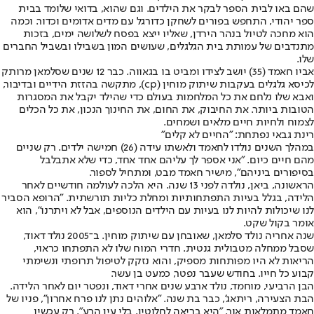
שהם באו לבית הספר לבקר את הילדים. וגם שהוא, בדואי שלומד בבית
ספר יהודי, התחפש בפורים לשחקן כדורגל עם מדים אדומים וכדור. וכמה
הוא מחכה לטיול בנהר הירדן, שאליו ייצא בפסח לשלושה ימים, בזכות
מתנדבים של עמותת בית הגלגלים, שעושים המון בשבילו ובשביל החברים
שלו.
אביו חאמד (35) יושב לצידו ומביט בו בגאווה. כבר 12 שנים שסלמאן מרותק
לכיסא גלגלים בעקבות שיתוק מוחין (cp), מתקשה בהזזת הידיים ובדיבור,
ואבא שלו נלחם את כל המלחמות בעולם כדי שהילד יקבל את המסגרות
הטובות ביותר. את החיבוק, את החום, את החינוך הנכון, את כל הכלים
לצמוח ולחיות חיים מלאים ושמחים.
רינת גבאי נפתחת: "החיים לא קלים"
במהלך השנים נולדו לחאמד ולאשתו עידה (26) חמישה ילדים. רק שניים
מהם חיים כיום. "אני אספר לך עליהם אחד אחד, כדי שלא אתבלבל
בסיפורים ביניהם", מישיר חאמד מבט, ומתחיל לספור.
הראשונה, ביאן, נולדה לפני 13 שנה. היא הלכה לעולמה חודשיים לאחר
הלידה, בגלל בעיות התפתחותיות ומחלת כליות תורשתית. "הרופא הסביר
לנו שיכולות להיות לנו בעיות עם הילדים הנוספים, אבל לא ויתרנו", הוא
אומר בקול שקט.
שנה אחריה נולד סלמאן, שאובחן עם שיתוק מוחין. ב־2005 נולד דאוד,
שסבל ממחלה מטבולית גנטית. חדרי המוח שלו לא התפתחו כראוי,
הריאות לא היו מפותחות מספיק, והוא נזקק לטיפול תרופתי ונשימתי
קבוע כל חייו. בחודש שעבר נפטר, כמעט בן עשר.
הבן הרביעי, מוחמד, נולד ארבע שנים אחרי דאוד, ונפטר יום לאחר הלידה.
הבת הצעירה, ריתאג', כבר בת שנה. "אלוהים נתן לנו פרח אחרון", פניו של
חאמד מתמלאות אור. "היא בריאה לחלוטין, בלי עין הרע". רק עכשיו