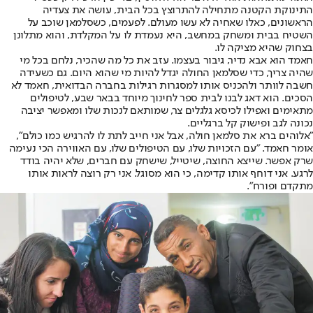
התינוקת הקטנה מתחילה להתרוצץ בכל הבית, עושה את צעדיה
הראשונים, כאלו שאחיה לא עשו מעולם. לפעמים, כשסלמאן שוכב על
השטיח בבית ומשחק במחשב, היא נעמדת לו על המקלדת, והוא מתלונן
בצחוק שהיא מציקה לו.
חאמד הוא אבא נדיר, גיבור בעצמו. עזב את כל מה שהכיר, נלחם בכל מי
שהיה צריך, כדי שסלמאן החולה יגדל להיות מי שהוא היום. גם כשעידה
חשבה לוותר ולהכניס אותו למסגרות רגילות בחברה הבדואית, חאמד לא
הסכים. הוא דאג לבנו לבית ספר לחינוך מיוחד בבאר שבע, לטיפולים
מתאימים ואפילו לכיסא גלגלים צר, שמותאם לנכות שלו ומאפשר יציבה
נכונה לגב ופישוק קל ברגליים.
"אלוהים ברא את סלמאן חולה, אבל אני חייב לתת לו להרגיש כמו כולם",
אומר חאמד. "עם הזכויות שלו, עם הטיפולים שלו, עם האווירה הכי נעימה
שרק אפשר. שייצא החוצה, שיטייל, שישחק עם חברים, שלא יהיה בודד
לרגע. אני דוחף אותו קדימה, כי הוא מסוגל. אני רק רוצה לראות אותו
מתקדם ופורח".