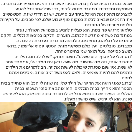
שבע. במרכז הבית שולחן גדול, וסביבו יושבים החניכים ומציירים, כותבים,
משחקים ומדברים. המטבח מונגש לנכים, כדי שכל אחד יוכל להגיע
למצרכים ולהכין את האוכל ביחד עם סייעת. יש גם חדרי שינה, המשמשים
את החניכים שבאים לבלות במקום סוף שבוע שלם, לפי סבבים. על הקירות
תלויים ציורים של החניכים.
סלמאן מרגיש פה בנוח. הוא מצליח להגיע בעצמו אל השולחן, נעזר
במתנדבת כשהוא מתקשה לכתוב. הנערים, חלקם בכיסאות גלגלים, חלקם
עומדים על רגליהם, מחייכים. כולם פה מדברים בערבית זה עם זה.
מכבדים, סובלניים. ועל כולם משקיף מנהל הסניף יוסוף אל־עמור, בדואי
תושב כסייפה, בעל תואר שני בחינוך מיוחד.
"תסתכלי על יוסוף, הוא משלנו", חאמד צוחק. "יש לו לב חם, הילדים
אוהבים אותו, וזה מה שחשוב. מה שעשו כאן עם הילד שלי, אף אחד אחר
לא עשה. אין שום מסגרת שיכולה לעשות את זה. הם לוקחים את הילדים,
נותנים להם להיות עצמאיים, ולאט לאט משדרגים אותם, מכינים אותם
לחיים.
"ברגע שאני רואה את החיוך של הילד שלי, זה שווה לי הכל. הוא מחייך בבית
הספר והוא מחייך בבית הגלגלים. הוא אוהב את סופי השבוע בבית
הגלגלים. כשילד יושב בכיסא אבל יש לו חברה טובה ומכילה, הוא לא ירגיש
שונה. הוא לא ירגיש שיש מישהו מעליו.