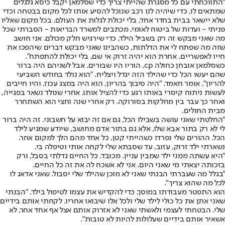
"התווכחתי עם כל מסגרת שהייתי צריך כדי שסלמאן יקבל כיסא גלגלים
שמתאים לו, כדי שיהיה לנו רכב שנוכל להסיע אותו לכל מקום בבטחה וכדי
שלא יישאר בבית בחדר אחד, בלי יכולת לגלות את העולם. בכל מקום שאליו
פניתי - ועדות של ביטוח לאומי, מכתבים למשרד הבריאות - הסברתי שכל
מה שאני מבקש זה רק בשביל הילד, כדי שירגיש חלק מכולם. אני חושב
שזה מה שפתח לי את הדלתות, כשהבינו שאני מבקש דברים שיהפכו את
חייו לאפשריים. אחרת הוא יהיה זרוק אי שם, בלי יכולת להתפתח".
כשסלמאן אובחן כחולה cp, הוריו היו שבורים. אבל לשניהם היה ברור
שהם יעשו הכל כדי שהילד הזה יגדל ויצליח. "הוא נולד בחודש השביעי
להריון", אומר חאמד. "היה סיבוך בהריון, הוא היה במצג עכוז, והיו חייבים
לעשות ניתוח קיסרי באותו רגע כדי להציל אותו. אחרי שנולד נשאר בפגייה,
ואחר כך עבר בין מחלקות בסורוקה. רק אחרי שנה וחצי הוא השתחרר
מבית החולים.
"החלטתי שאני עושה בשבילו הכל, גם אם זה יבוא על חשבוני. זה היה ברור
לי לא רק בתור אבא שלו, אלא גם בתור אדם מחושב, שיודע שמגיע לילד
הכל. ההורים שלי נפרדו כשהייתי קטן, כל אחד מהם הלך למקום אחר.
נשארתי ילד זרוק, עזוב, עד שסבתא שלי לקחה אותי וטיפלה בי.
"היא עשתה ממני ילד שמבין עניין. מכובד. כל החיים גדלתי בסבל, ורק
בזכותה יצאתי מי שאני היום. אני לא אשכח לה את זה כל החיים.
"בגלל מה שעברתי הבנתי שאני לא מוכן שהילד שלי יסבול. שאני אדאג לו
לכל מה שהוא צריך".
הוא התפטר מעבודתו במוסך, כדי להקדיש את עצמו לטיפול בילד. "הבנתי
שאני אתן את כל כולי לילד שלי ולכל אלו שיבואו אחריו. לקחתי אותם בידיים
שלי. הבטחתי לעצמי ולאשתי שאני לא אזרוק אותם אצל אף אחד אחר, לא
אשאיר אותם בידיים שעלולות להיות לא טובות".