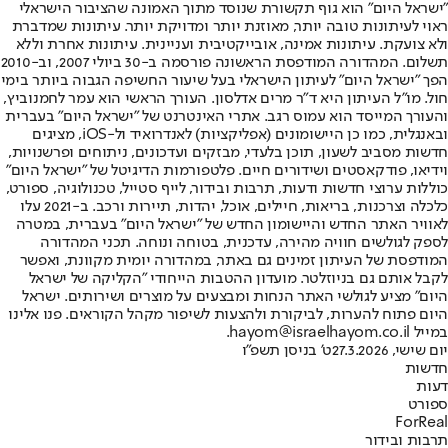
"ישראל היום" הוא גוף תקשורת שנוסד מתוך האמונה שהציבור הישראלי
ראוי לעיתונות טובה יותר, מאוזנת יותר ומדויקת יותר. עיתונות שמדברת
ולא צועקת. עיתונות אמינה, אובייקטיבית ועניינית. עיתונות אחרת וללא
תשלום. המהדורה המודפסת הראשונה פורסמה ב-30 ביולי 2007, וב-2010
הפך "ישראל היום" לעיתון הישראלי בעל שיעור החשיפה הגבוה ביותר בימי
חול. מו"ל העיתון היא ד"ר מרים אדלסון. העורך הראשי הוא עמר לחמנוביץ,
והעורך המייסד הוא עמוס רגב. אתרי האינטרנט של "ישראל היום" בעברית
ובאנגלית, כמו כן היישומונים (אפליקציות) לאנדרואיד ול-iOS, מציגים
חדשות מסביב לשעון, תוכן בלעדי, מבזקים ועדכונים, ניתוחים ופרשנויות,
וידיאו, פודקאסטים ושידורים חיים. פלטפורמות הדיגיטל של "ישראל היום"
כוללות ערוצי חדשות ודעות, תרבות ובידור, לייף סטייל, טכנולוגיה, ספורט,
כלכלה וצרכנות, בריאות, חיילים, אוכל, יהדות, תיירות ורכב. ב-2021 עלו
לאוויר האתר החדש והיישומון החדש של "ישראל היום" בעברית, במטרה
לספק לגולשים חוויה מהירה, עדכנית, בטוחה ונוחה. תכני המהדורה
המודפסת של העיתון זמינים גם באתר, במהדורה יומית מקוונת, ואפשר
לקבל אותם גם בניוזלטר. מועדון ההטבות הייחודי "הקליקה של ישראל
היום" מציע לגולשי האתר הנחות ומבצעים על מוצרים ושירותים. ישראל
היום פתוח להערות, לביקורת ולהצעות לשיפור מקהל הקוראים. פנו אלינו
במייל hayom@israelhayom.co.il.
יום שישי, 27.3.2026
ט' בניסן תשפ"ו
חדשות
דעות
ספורט
ForReal
תרבות ובידור