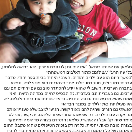
סלמאן עם אחותו ריתאג'. "אלוהים נתן לנו פרח אחרון. היא בריאה לחלוטין,
בלי עין הרע" //צילום:: מתוך האלבום המשפחתי
"במשך היום הוא עם ילדים יהודים, הערבי היחיד בבית ספר יהודי. מדבר
עברית כמו כולם, חוגג כמו כולם. אחר הצהריים הוא מגיע לפה, ונמצא
בחברה הערבית. חשוב לי שהוא יידע להסתדר טוב גם עם יהודים וגם עם
ערבים, גם בעברית וגם בערבית. זה הבסיס לחיים במדינה הזאת, ואני
שמח שהוא מרגיש נוח גם פה וגם פה. כי עד שפתחו את בית הגלגלים, לא
היו פעילויות כאלו לילדים במגזר הבדואי.
"פגשתי גם הורים שהיה להם מאוד קשה. הגיעו למצב שלא מעניין אותם
מה יקרה עם הילדים, רק שמישהו אחר ישמור עליהם. זה קשה, אני לא
אומר שזה קל, אבל זה אפשרי. סלמאן התקדם בצורה מדהימה ומתפקד
בצורה טובה מאוד, יחסית. כל זה רק בזכות הטיפולים שהוא מקבל, החום
והאהבה של כל המסגרות מסביבו. מספיק לראות אותו מחייך כדי להבין