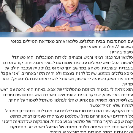
עם המתנדבות בבית הגלגלים. סלמאן אוהב מאוד את הטיולים בסופי
השבוע // צילום: יהושוע יוסף
סיבוך בהריון
סלמאן נער נבון, רציני ורגיש ומצחיק. למרות המוגבלות, הוא משתדל
לעשות הכל. יוצא לטיולים עם ציוד שמותאם לבעלי מוגבלויות, קורא ומדבר
בעברית ובערבית, משחק במחשב תוך שימוש בג'ויסטיק ועכבר. חולם על
כיסא גלגלים ממונע, שיוכל להזיז בעצמו ולא יהיה תלוי באחרים. "אני אקבל
אותו עוד מעט, כשיהיה לי אישור, ואז אוכל להזיז אותו עם הג'ויסטיק", הוא
מחייך.
הוא מראה לי בגאווה תמונות מהסלולרי של אבא. באחת הוא נראה עם ראש
עיריית באר שבע, שביקר בבית הספר שלו. באחרת הוא בתחפושת פורים.
בשלישית הוא משחק עם אחיו, שהלך לעולמו. משתדל לשמור על החיוך,
למרות שלא תמיד אפשר.
בית הקרקע שבו הם גרים מותאם לילדים עם מוגבלות. במסדרון המוביל
אל החדרים יש אקווריום גדול, שסלמאן נעצר לידו פעמים רבות, מחפש
קצת שקט. הקיר בחדר של סלמאן צבוע בכחול, ומדבקות של דמויות דיסני
על הארונות. ליד המיטה תלויה תמונה של הפועל באר שבע. התינוקת
ישנה עדיין בחדר ההורים, ליד קיר צבוע בוורוד.