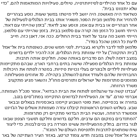
עם כל אחד מהילדים לפיזיותרפיה, טיולים, פעילויות המותאמות להם, "כדי
שלא יתנוונו בבית".
כשדאוד היה מאושפז, היה יושב ליד מיטתו במשך שעות, נוסע בצהריים
להחזיר את סלמאן מבית הספר, משאיר אותו בבית הגלגלים לפעילות של
אחר הצהריים או בבית עם אמו, ונוסע שוב לדאוד. "בזמן שהייתי עם דאוד,
הייתי חושב כל הזמן מה קורה עם סלמאן בבית. בזמן שהייתי עם סלמאן,
הייתי חושב מה עובר על דאוד בבית החולים. ככה אני, דאגן כזה. חייב
לדעת כל הזמן שהכל בסדר".
סלמאן למד לדבר ולקרוא בעברית. לפני חמש שנים, כשנפתח בית אל־אמל
("בית התקווה") על ידי עמותת בית הגלגלים, זכה להכיר ילדים בדואים
במצב דומה לשלו. הם מדברים באותה שפה, חולקים אותה תרבות.
עמותת בית הגלגלים מפעילה שישה בתים ברחבי הארץ, שבהם מתקיימות
פעילויות לילדים ולבוגרים בעלי נכויות פיזיות, במטרה לפתח את היכולות
החברתיות שלהם ולעודד אותם להשתלב בקהילה. 70 אחוזים מפעילותה
ממומנים מתרומות של ישראלים ותורמים מחו"ל, והשאר מגיע מתקציב
משרד הרווחה.
"עבדנו קשה עד שהצלחנו לפתוח את הבית הבדואי", אומר מנכ"ל העמותה,
אברמי טורם. "עד אז, הפעילויות לבדואים התקיימו במתנ"סים בנגב,
בחורה או בכסייפה, ואת סופי השבוע קיימנו באכסניות בצאלים ובבאר
שבע. בשלוש השנים הראשונות קיבלנו עזרה מעמותת אשלים של הג'וינט
וממשרד הרווחה, ועכשיו הבית הבדואי מתקיים רק מתרומות.
"המתנדבים במקום הם ערבים, חלקם בדואים וחלקם תושבי הצפון שבאו
לגור בדרום. בחלק מהפעילויות עשינו הפרדה בין בנים לבנות, כדי ליצור
שיח שמתאים לתרבות ולתפיסת העולם של המגזר".
בית אל־אמל שוכן במבנה חדש, צמוד קרקע, באזור העיר העתיקה של באר