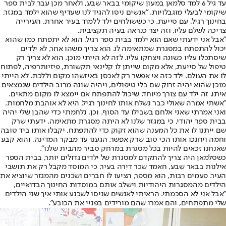
עד גיל 6 למד סלמאן במעון שיקומי בבאר שבע, ולאחר מכן עבר לבית ספר
שיקומי לבעלי מוגבלויות. "אנשים ניסו להגיד לנו שעדיף שהוא ילמד במגזר,
בחינוך רגיל, עם סייעת. כי כששולחים ילד ללמוד בעיר אחרת, העירייה
צריכה לשלם עליו, וזה יצר כנראה בעיה תקציבית.
"אבל אני ידעתי שאם הוא ילמד בבית ספר רגיל, הוא לא יתפתח כמו שהוא
יכול להתפתח במסגרת שמתאימה לו. הוא צריך משהו אחר, לא ילדים
שיסתכלו עליו כשונה ויצחקו עליו. לזה לא הייתי מוכן. הוא לא צריך רק
טיפול של סייעת, אלא מקום שייתן לו קלינאי תקשורת, פיזיותרפיה, לפתוח
לו את העולם. ילד כזה אי אפשר רק לאכסן באיזשהו מקום וללכת. לא הייתי
מוכן שהוא יהיה זרוק שם בלי טיפולים, ויהיה שונה מרוב הילדים שנמצאים
איתו. זה ילד עם צורך מיוחד, שיכול להתפתח אם יימצא לו מקום מתאים.
"אשתי אמרה שאולי כבר נשלח אותו לחינוך רגיל, היא לא אוהבת מלחמות.
ואני אמרתי שאני אלחם בשבילו עד הסוף. וכן, נלחמתי כדי שהבן שלי יהיה
בבית ספר יהודי, כי במגזר שלנו לא היתה מסגרת מתאימה. ידעתי שרק
שם ייתנו לו את כל המענה שהוא זקוק כדי להתפתח, יקבלו אותו ביד טובה
וחמה ויחנכו אותו הכי טוב שרק אפשר. הגענו עד מבקר המדינה, והוא קבע
שאנחנו זכאים להיות בכל מסגרת במרחק סביר מהבית שלנו".
כשסלמאן היה צריך להתקדם למסגרת של ילדים גדולים יותר, בבית הספר
אילנות בבאר שבע, חאמד שכר דירה בעיר, כי המוסד מקבל רק את תושבי
העיר. פעמים רבות, הוא מספר, הציעו לו חברים ושכנים מהמגזר שיוציא את
הילדים מהמסגרות היהודיות וישלב אותם במוסדות החינוך הבדואיים,
"אבל אני לא הסכמתי. הראיתי לאנשים שניסו לשכנע אותי איך שני הילדים
שלי מתפתחים, והם אמרו שהם מורידים בפניי את הכובע".