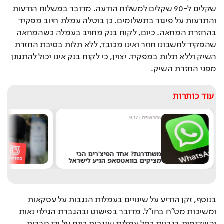
שקלים ל-90 שקלים למשלוח הודעה. מדובר במשלוח הודעות 
והתרעות על פיגור בתשלומים. כן בוטלה עמלת חיוב מפקיד 
בהחזרת המחאה. כיום, לקוח בנק מחויב בעמלה כשהמחאה 
שהפקיד לחשבונו חוזר ואינו מכובד, ללא תלות בסיבת החזרת 
השיק וללא תלות במפקיד. יצוין, כי לקוח בנק אינו יכול להתגונן 
מפני החזרת השיק. 
עוד כותרות
שחר שפירו
|
9:17
מערכ
משתדרגת? אחד הפיצ'רים הכי
מציקים בוואטסאפ הגיע לישראל
את 
בנוסף, זקן הודיע על שינויים בעמלות הנגבות על עסקאות 
ומשיכות מט"ח בחו"ל. מדובר בפישוט ובהגברת הגילוי נאות 