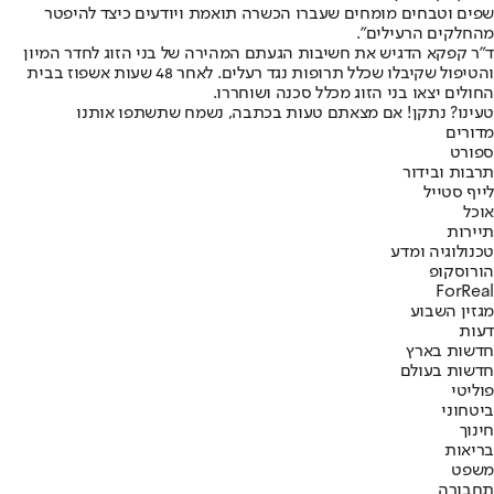
שפים וטבחים מומחים שעברו הכשרה תואמת ויודעים כיצד להיפטר
מהחלקים הרעילים״.
ד״ר קפקא הדגיש את חשיבות הגעתם המהירה של בני הזוג לחדר המיון
והטיפול שקיבלו שכלל תרופות נגד רעלים. לאחר 48 שעות אשפוז בבית
החולים יצאו בני הזוג מכלל סכנה ושוחררו.
טעינו? נתקן! אם מצאתם טעות בכתבה, נשמח שתשתפו אותנו
מדורים
ספורט
תרבות ובידור
לייף סטייל
אוכל
תיירות
טכנולוגיה ומדע
הורוסקופ
ForReal
מגזין השבוע
דעות
חדשות בארץ
חדשות בעולם
פוליטי
ביטחוני
חינוך
בריאות
משפט
תחבורה