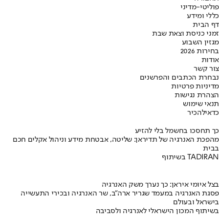
פוליטי-מדיני
כללי ומידע
דף הבית
זמני כניסת וצאת שבת
מגזין השבוע
בחירות 2026
אודות
צור קשר
נבחרת הכתבים והפרשנים
מדיניות פרטיות
הצהרת נגישות
תנאי שימוש
כדאי
להכיר
כך תחסכו בחשמל בלי להזיע
מהפכת האנרגיה של תדיראן: שליטה, אבטחת מידע וניהול אקלים חכם
בבית
בשיתוף TADIRAN
בצל איומי איראן: כך נערך משק האנרגיה
פסגת האנרגיה במעמד שגריר ארה"ב, שר האנרגיה ובכירי התעשייה
בישראל ובעולם
בשיתוף המכון הישראלי לאנרגיה ולסביבה