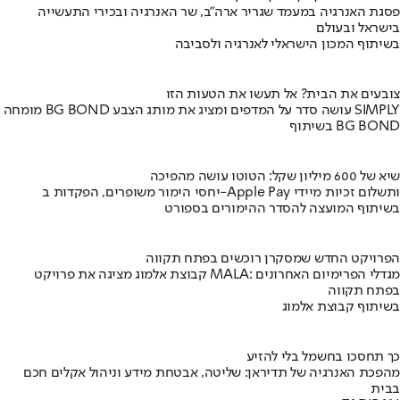
פסגת האנרגיה במעמד שגריר ארה"ב, שר האנרגיה ובכירי התעשייה
בישראל ובעולם
בשיתוף המכון הישראלי לאנרגיה ולסביבה
צובעים את הבית? אל תעשו את הטעות הזו
מומחה BG BOND עושה סדר על המדפים ומציג את מותג הצבע SIMPLY
בשיתוף BG BOND
שיא של 600 מיליון שקל: הטוטו עושה מהפיכה
יחסי הימור משופרים, הפקדות ב-Apple Pay ותשלום זכיות מיידי
בשיתוף המועצה להסדר ההימורים בספורט
הפרויקט החדש שמסקרן רוכשים בפתח תקווה
קבוצת אלמוג מציגה את פרויקט MALA: מגדלי הפרימיום האחרונים
בפתח תקווה
בשיתוף קבוצת אלמוג
כך תחסכו בחשמל בלי להזיע
מהפכת האנרגיה של תדיראן: שליטה, אבטחת מידע וניהול אקלים חכם
בבית