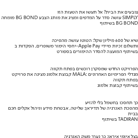
צובעים את הבית? אל תעשו את הטעות הזו
מומחה BG BOND עושה סדר על המדפים ומציג את מותג הצבע SIMPLY
בשיתוף BG BOND
שיא של 600 מיליון שקל: הטוטו עושה מהפיכה
יחסי הימור משופרים, הפקדות ב-Apple Pay ותשלום זכיות מיידי
בשיתוף המועצה להסדר ההימורים בספורט
הפרויקט החדש שמסקרן רוכשים בפתח תקווה
קבוצת אלמוג מציגה את פרויקט MALA: מגדלי הפרימיום האחרונים
בפתח תקווה
בשיתוף קבוצת אלמוג
כך תחסכו בחשמל בלי להזיע
מהפכת האנרגיה של תדיראן: שליטה, אבטחת מידע וניהול אקלים חכם
בבית
בשיתוף TADIRAN
בצל איומי איראן: כך נערך משק האנרגיה