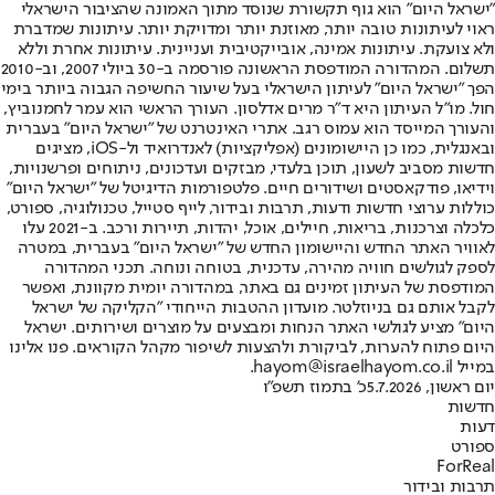
"ישראל היום" הוא גוף תקשורת שנוסד מתוך האמונה שהציבור הישראלי
ראוי לעיתונות טובה יותר, מאוזנת יותר ומדויקת יותר. עיתונות שמדברת
ולא צועקת. עיתונות אמינה, אובייקטיבית ועניינית. עיתונות אחרת וללא
תשלום. המהדורה המודפסת הראשונה פורסמה ב-30 ביולי 2007, וב-2010
הפך "ישראל היום" לעיתון הישראלי בעל שיעור החשיפה הגבוה ביותר בימי
חול. מו"ל העיתון היא ד"ר מרים אדלסון. העורך הראשי הוא עמר לחמנוביץ,
והעורך המייסד הוא עמוס רגב. אתרי האינטרנט של "ישראל היום" בעברית
ובאנגלית, כמו כן היישומונים (אפליקציות) לאנדרואיד ול-iOS, מציגים
חדשות מסביב לשעון, תוכן בלעדי, מבזקים ועדכונים, ניתוחים ופרשנויות,
וידיאו, פודקאסטים ושידורים חיים. פלטפורמות הדיגיטל של "ישראל היום"
כוללות ערוצי חדשות ודעות, תרבות ובידור, לייף סטייל, טכנולוגיה, ספורט,
כלכלה וצרכנות, בריאות, חיילים, אוכל, יהדות, תיירות ורכב. ב-2021 עלו
לאוויר האתר החדש והיישומון החדש של "ישראל היום" בעברית, במטרה
לספק לגולשים חוויה מהירה, עדכנית, בטוחה ונוחה. תכני המהדורה
המודפסת של העיתון זמינים גם באתר, במהדורה יומית מקוונת, ואפשר
לקבל אותם גם בניוזלטר. מועדון ההטבות הייחודי "הקליקה של ישראל
היום" מציע לגולשי האתר הנחות ומבצעים על מוצרים ושירותים. ישראל
היום פתוח להערות, לביקורת ולהצעות לשיפור מקהל הקוראים. פנו אלינו
במייל hayom@israelhayom.co.il.
יום ראשון, 5.7.2026
כ' בתמוז תשפ"ו
חדשות
דעות
ספורט
ForReal
תרבות ובידור