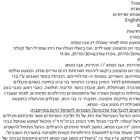
אוכל
מגזין
אנחנו מגייסים
English
X
חדשות
בארץ
כמעט מתו לאחר שאכלו דג אבו נפחא
בני זוג מהצפון יצאו לדיג, ואז בישלו ואכלו את הדג שמכיל רעל קטלני
27/10/2014, 11:04
,עודכן
27/10/2014, 11:04
0
זהירות, אבו נפחא // זהירות, אבו נפחא
בני זוג מהצפון ביקשו ליהנות מארוחת דגים טריים שדגו, וכמעט שילמו
בחייהם. השניים, בשנות ה-50 לחייהם, הובהלו בסוף השבוע ע"י בני
משפחתם לחדר המיון במרכז הרפואי בני ציון בחיפה כשהם סובלים
מהכרה מעורפלת, חום, אובדן כושר הדיבור, חולשה, כאבי ראש, כאבי בטן,
בחילות והקאות ושורה של סימפטומים נוירולוגים מדאיגים. לאחר שעברו
סדרת בדיקות מקיפה, התברר כי בני הזוג, סובלים מהרעלה כתוצאה
מאכילת דג מסוג אבו- נפחא.
רוצים לקבל עוד עדכונים? הצטרפו לישראל היום בפייסבוק
הזוג הורעל כשבישל את הדג על כל חלקיו הפנימיים אשר מרביתם מכילים
רעל קטלני. לדברי מנהל חדר המיון בביה"ח ד"ר מיכאל קפקא שטיפל בבני
הזוג: "דג אבו נפחא, נחשב לאחד מהדגים הרעילים. הרעל מתחיל להשפיע
תוך שעות וגורם לתופעות נוירולוגיות קשות ולפגיעה במערכת העצבים״.
ד"ר קפקא, ציין עוד כי: ״בישול דג מסוג אבו נפחא דורש מיומנות גבוהה של