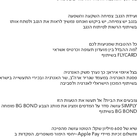
ועידת הנגב: צמיחה השקעה והשפעה
בנגב יש צמיחה, יש ביקוש ואנחנו נמשיך לראות את הנגב ולפתח אותו
בשיתוף הרשות לפיתוח הנגב
כל ההטבות שמגיעות לכם
מה ההבדל בין מועדון תעופה וכרטיס אשראי?
בשיתוף FLYCARD
בצל איומי איראן: כך נערך משק האנרגיה
פסגת האנרגיה במעמד שגריר ארה"ב, שר האנרגיה ובכירי התעשייה בישראל
בשיתוף המכון הישראלי לאנרגיה ולסביבה
צובעים את הבית? אל תעשו את הטעות הזו
מומחה BG BOND עושה סדר על המדפים ומציג את מותג הצבע SIMPLY
בשיתוף BG BOND
שיא של 600 מיליון שקל: הטוטו עושה מהפיכה
יחסי הימור משופרים, הפקדות ב-Apple Pay ותשלום זכיות מיידי