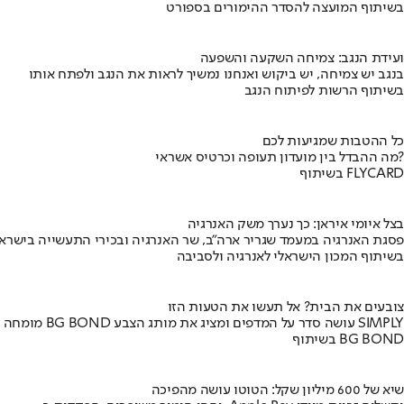
בשיתוף המועצה להסדר ההימורים בספורט
ועידת הנגב: צמיחה השקעה והשפעה
בנגב יש צמיחה, יש ביקוש ואנחנו נמשיך לראות את הנגב ולפתח אותו
בשיתוף הרשות לפיתוח הנגב
כל ההטבות שמגיעות לכם
מה ההבדל בין מועדון תעופה וכרטיס אשראי?
בשיתוף FLYCARD
בצל איומי איראן: כך נערך משק האנרגיה
פסגת האנרגיה במעמד שגריר ארה"ב, שר האנרגיה ובכירי התעשייה בישראל
בשיתוף המכון הישראלי לאנרגיה ולסביבה
צובעים את הבית? אל תעשו את הטעות הזו
מומחה BG BOND עושה סדר על המדפים ומציג את מותג הצבע SIMPLY
בשיתוף BG BOND
שיא של 600 מיליון שקל: הטוטו עושה מהפיכה