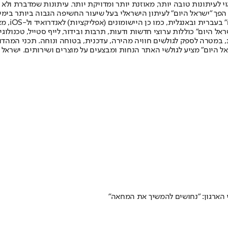
לעיתונות טובה יותר, מאוזנת יותר ומדויקת יותר. עיתונות שמדברת ולא צ
שלום. המהדורה המודפסת הראשונה פורסמה ב-30 ביולי 2007, וב-2010 הפך "ישראל היום" לעיתון הישראלי בעל שי
לחמנוביץ,
ל היום" כוללות ערוצי חדשות ודעות, תרבות ובידור, לייף סטייל, טכנולוגיה
ברית, במטרה לספק לגולשים חוויה מהירה, עדכנית, בטוחה ונוחה. תכני המה
ל היום" מציע לגולשי האתר הנחות ומבצעים על מוצרים ושירותים. ישראל 
 הארגון: "נחושים להמשיך את המחאה"