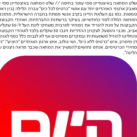
שלט המחאה באיצטדיון סמי עופר בחיפה // שלט המחאה באיצטדיון סמי 
מאבק ארגוני האוהדים יחד עם אנשי "כרטיס לכל כיס" צברה הלילה (בין רא
נוספות, כמו גם העלאת הדיון בקרב אנשי מפתח בחברה הישראלית, מתוכננ
המחאה החלה לפני כחודשיים, בעיקר ברשתות החברתיות, ואוהדי הקבוצות כב
הקבוצות 
אביב, מכבי והפועל, לעקרון ההדדיות
והחליטו להוזיל משמעותית ובמקרים מסוימים אף לא לגבות כלל כסף לאוה
דן מימרון, איש "כרטיס ללא כיס", ושי גולוב, איש ארגון האוהדים "היצי
מחירי הכרטיסים. אנחנו נחושים להמשיך את המחאה שכבר מראה ניצנים של 
הליגה".