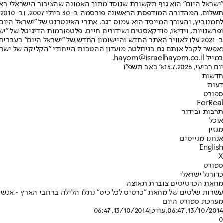
"ישראל היום" הוא גוף תקשורת שנוסד מתוך האמונה שהציבור הישראלי ראוי 
ת
ופרשנויות, וידיאו, פודקאסטים ושידורים חיים. פלטפורמות הדיגיטל של "ישרא
ב-2021 עלו לאוויר האתר החדש והיישומון החדש של "ישראל היום" בע
ואפשר לקבל אותם גם בניוזלטר. מועדון ההטבות הייחודי "הקליקה של ישרא
במייל hayom@israelhayom.co.il.
יום רביעי, 15.7.2026
א' באב תשפ"ו
חדשות
דעות
ספורט
ForReal
תרבות ובידור
אוכל
מגזין
אנחנו מגייסים
English
X
ספורט
כדורגל ישראלי
מחאת הכרטיסים צוברת תאוצה
עשרות שלטים של מחאת "כרטיס לכל כיס" נתלו הלילה ברחבי הארץ • אנשי
מערכת ספורט היום
13/10/2014, 06:47
,עודכן
13/10/2014, 06:47
0