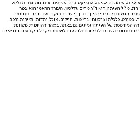
ועקת. עיתונות אמינה, אובייקטיבית ועניינית. עיתונות אחרת וללא
עור החשיפה הגבוה ביותר בימי חול. מו"ל העיתון היא ד"ר מרים אדלסון. העורך הראשי הוא עמר
 והעורך המייסד הוא עמוס רגב. אתרי האינטרנט של "ישראל היום" בעברית ובאנגלית, כמו כן היישומונים (אפליקציות) לאנדרואיד ול-iOS, מציגים חדשות מסביב לשעון, תוכן בלעדי, מבזקים ועדכונים, ניתוחים
, ספורט, כלכלה וצרכנות, בריאות, חיילים, אוכל, יהדות, תיירות ורכב.
דורה המודפסת של העיתון זמינים גם באתר, במהדורה יומית מקוונת,
היום פתוח להערות, לביקורת ולהצעות לשיפור מקהל הקוראים. פנו אלינו