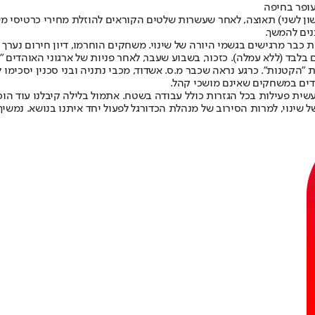
עופר בחיפה
שון לשני) תאוצה, לאחר שעשרות שלטים הקוראים להוזלת מחירי כרטיסי מש
ים להמשך.
ר מרגישים בגשמי היורה של שינוי. משחקים הוחרמו, דיון חירום נערך במ
על מנת להוריד את המחיר למרבית משחקי ליגת העל ל-50 שקלים בלבד (ללא עמלה). כזכור, בשבוע שעבר, לא
 ויגבו 50 שקלים בלבד לאוהדי הקבוצות "הקטנות". כרגע נראה שכבר מ.ס. אשדוד, מכבי נתניה
דים במשחקים שאינם מושכי קהל.
ע": "נעשית פעילות בכל הגזרות כולל עבודה בשטח. אתמול בלילה קיבלנו ע
שינוי, למרות הסירוב של מנהלת הכדורגל לפעול יחד איתנו בנושא. נמשיך