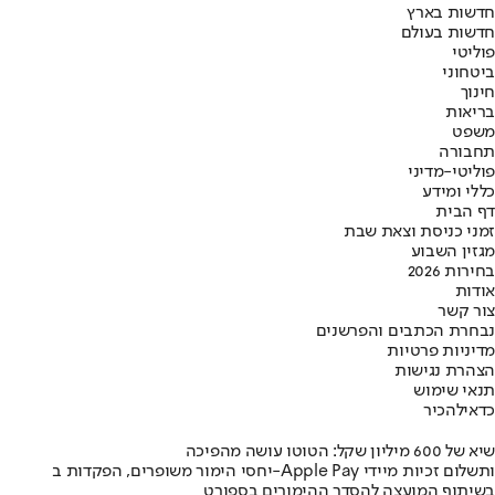
חדשות בארץ
חדשות בעולם
פוליטי
ביטחוני
חינוך
בריאות
משפט
תחבורה
פוליטי-מדיני
כללי ומידע
דף הבית
זמני כניסת וצאת שבת
מגזין השבוע
בחירות 2026
אודות
צור קשר
נבחרת הכתבים והפרשנים
מדיניות פרטיות
הצהרת נגישות
תנאי שימוש
כדאי
להכיר
שיא של 600 מיליון שקל: הטוטו עושה מהפיכה
יחסי הימור משופרים, הפקדות ב-Apple Pay ותשלום זכיות מיידי
בשיתוף המועצה להסדר ההימורים בספורט