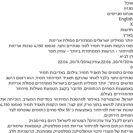
אוכל
מגזין
אנחנו מגייסים
English
X
חדשות
בארץ
יותר ממיליון ישראלים ממחזרים פסולת אריזות
מאז הקמת תאגיד תמיר לפני שנתיים וחצי, נאספו 4,150 טונות אריזות
למיחזור • הרשות הממחזרת ביותר - עמק חפר
דן לביא
20/9/2014, 22:06
,עודכן
20/9/2014, 22:06
0
פחים כתומים של תאגיד תמיר, צילום: באדיבות תמיר
שנתיים וחצי בלבד לאחר שהוקם תאגיד המיחזור תמיר, הוא רושם הישג
מרשים ביותר: יותר ממיליון תושבים בישראל ממחזרים פסולת אריזות
באמצעות הפחים הכתומים. מדובר בקצב הטמעת פעילות מיחזור
מהמהירים בעולם.
ישראל, שהצטרפה באיחור למהפכת המיחזור במדינות המערב, הוכיחה את
מחויבותה לנושא בתוך פרק זמן קצר: מאז הקמת תאגיד תמיר נאספו 4,150
טונות אריזות למיחזור באמצעות כ־33 אלף פחים כתומים שנפרסו לצד
הפחים הירוקים.
רוצים לקבל עוד עדכונים? הצטרפו לישראל היום בפייסבוק
הפח הכתום מיועד למיחזור אריזות מזון מפלסטיק, קופסאות שימורים,
אריזות של מוצרי ניקוי וטואלטיקה מפלסטיק וממתכת, קרטוניות חלב