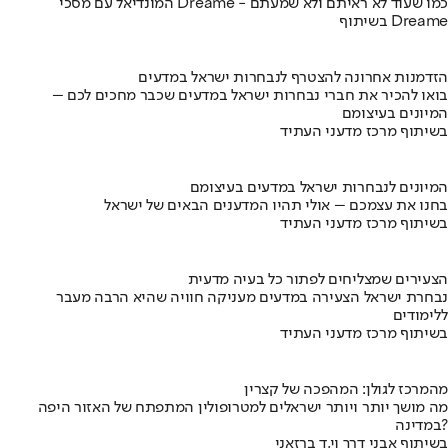
המונדיאל עם מסכי Dreame - כמו שעוד לא ראיתם ולא שמעתם
בשיתוף Dreame
הזדמנות אחרונה להצטרף לנבחרות ישראל במדעים
בואו להכיר את חברי נבחרות ישראל במדעים שכבר מחכים לכם –
המיונים בעיצומם
בשיתוף מרכז מדעני העתיד
המיונים לנבחרות ישראל במדעים בעיצומם
בחנו את עצמכם – אולי תהיו המדענים הבאים של ישראל
בשיתוף מרכז מדעני העתיד
הצעירים שמצליחים לפתור כל בעיה מדעית
נבחרת ישראל הצעירה במדעים מעניקה חוויה שהיא הרבה מעבר
ללימודים
בשיתוף מרכז מדעני העתיד
מהמרכז לגולן: המהפכה של קצרין
מה מושך יותר ויותר ישראלים למטרופולין המתפתח של האזור היפה
במדינה?
בשיתוף אבני דרך וי.ד ברזאני