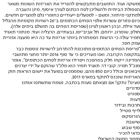
ומשקה ועוד. התושבים מתבקשים להפריד את האריזות השונות משאר
הפסולת הביתית ולהשליכן לפח הכתום לצורך איסוף, מיון והעברה
למתקני מיחזור, ומשם - למפעלים ייעודיים כחומרי גלם למוצרים חדשים.
כיום פזורים עשרות אלפי הפחים הכתומים ב־26 רשויות מקומיות מהגליל
ועד אילת, ובהן ראשון לציון (שפריסת הפחים בה תושלם בימים אלה),
חולון, שומרון, ירוחם, תל אביב־יפו, גבעתיים, הרצליה ועוד. מנתוני תאגיד
תמיר עולה כי הרשות הממחזרת ביותר אריזות עד כה היא מועצה אזורית
עמק חפר.
"פריסת הפחים הכתומים מתוכננת להתרחב לרשויות נוספות כבר
בתקופה הקרובה, ואנו מעריכים כי עד סוף 2016 יותר מחצי מתושבי
המדינה ייקחו חלק במהפכה ויפרידו אריזות לפחים הכתומים", אומר
מנכ"ל תמיר, קובי דר. תאגיד תמיר הוא מלכ"ר שהוקם על ידי יצרנים
ויבואנים וכולל כיום 850 מהם, שמממנים בפועל את יישום הוראות חוק
האריזות שנכנס לתוקף במארס 2011.
טעינו? נתקן! אם מצאתם טעות בכתבה, נשמח שתשתפו אותנו
מדורים
ספורט
דעות
תרבות ובידור
לייף סטייל
הורוסקופ
שישבת
סוף שבוע
כדאי להכיר
סיפור המשק הישראלי