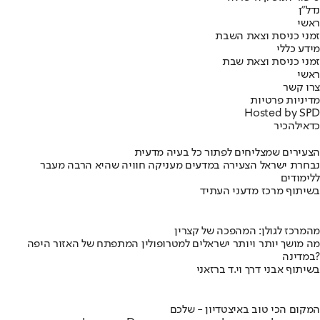
נדל"ן
ראשי
זמני כניסת וצאת השבת
מידע כללי
זמני כניסת וצאת שבת
ראשי
צרו קשר
מדיניות פרטיות
Hosted by SPD
כדאי
להכיר
הצעירים שמצליחים לפתור כל בעיה מדעית
נבחרת ישראל הצעירה במדעים מעניקה חוויה שהיא הרבה מעבר
ללימודים
בשיתוף מרכז מדעני העתיד
מהמרכז לגולן: המהפכה של קצרין
מה מושך יותר ויותר ישראלים למטרופולין המתפתח של האזור היפה
במדינה?
בשיתוף אבני דרך וי.ד ברזאני
המקום הכי טוב באיצטדיון - שלכם