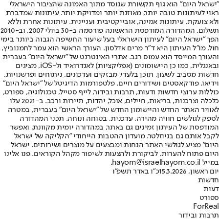
"ישראל היום" הוא גוף תקשורת שנוסד מתוך האמונה שהציבור הישראלי
ראוי לעיתונות טובה יותר, מאוזנת יותר ומדויקת יותר. עיתונות שמדברת
ולא צועקת. עיתונות אמינה, אובייקטיבית ועניינית. עיתונות אחרת וללא
תשלום. המהדורה המודפסת הראשונה פורסמה ב-30 ביולי 2007, וב-2010
הפך "ישראל היום" לעיתון הישראלי בעל שיעור החשיפה הגבוה ביותר בימי
חול. מו"ל העיתון היא ד"ר מרים אדלסון. העורך הראשי הוא עמר לחמנוביץ,
והעורך המייסד הוא עמוס רגב. אתרי האינטרנט של "ישראל היום" בעברית
ובאנגלית, כמו כן היישומונים (אפליקציות) לאנדרואיד ול-iOS, מציגים
חדשות מסביב לשעון, תוכן בלעדי, מבזקים ועדכונים, ניתוחים ופרשנויות,
וידיאו, פודקאסטים ושידורים חיים. פלטפורמות הדיגיטל של "ישראל היום"
כוללות ערוצי חדשות ודעות, תרבות ובידור, לייף סטייל, טכנולוגיה, ספורט,
כלכלה וצרכנות, בריאות, חיילים, אוכל, יהדות, תיירות ורכב. ב-2021 עלו
לאוויר האתר החדש והיישומון החדש של "ישראל היום" בעברית, במטרה
לספק לגולשים חוויה מהירה, עדכנית, בטוחה ונוחה. תכני המהדורה
המודפסת של העיתון זמינים גם באתר, במהדורה יומית מקוונת, ואפשר
לקבל אותם גם בניוזלטר. מועדון ההטבות הייחודי "הקליקה של ישראל
היום" מציע לגולשי האתר הנחות ומבצעים על מוצרים ושירותים. ישראל
היום פתוח להערות, לביקורת ולהצעות לשיפור מקהל הקוראים. פנו אלינו
במייל hayom@israelhayom.co.il.
יום ראשון, 15.3.2026
כ"ו באדר תשפ"ו
חדשות
דעות
ספורט
ForReal
תרבות ובידור