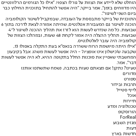
הוחלט שלא ליידע את הצוות על גורלו הצפוי. "אילו כל הגורמים הרלוונטיים
היו מדווחים בזמן", אמר בייקר, "היה אפשר להתחיל בתוכנית החילוץ כבר
ביום השני לשיגור".
התוכנית של בייקר מתבססת על העובדה, שבמקביל לשיגור הקולומביה
הוכנה לשיגור גם המעבורת אטלנטיס, שהיתה אמורה לצאת לדרכה בתוך 6
שבועות. כל מה שנדרש לעשות הוא לזרז את תהליך ההכנה לשיגור ל־4
שבועות. תהליך ההצלה היה אמור לקחת 48 שעות, ובמהלכו הצוות של
קולומביה היה עובר לאלטלנטיס.
"אילו היתה מיושמת הרוח ששררה בנאס"א בעת התקלה באפולו 13,
שקבעה ש'כישלון אינו אופציה' - היה אפשר לעשות משהו. אבל בקיבעון
המחשבתי שאפיין את סוכנות החלל בתקופה ההיא, לא היה אפשר לעשות
דבר", אמר.
טעינו? נתקן! אם מצאתם טעות בכתבה, נשמח שתשתפו אותנו
מדורים
ספורט
תרבות ובידור
לייף סטייל
אוכל
תיירות
טכנולוגיה ומדע
הורוסקופ
ForReal
מגזין השבוע
דעות
חדשות בארץ