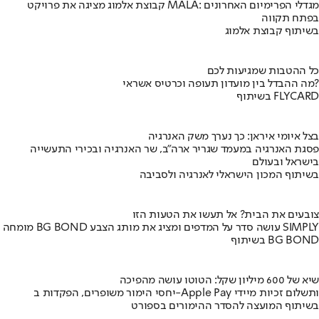
קבוצת אלמוג מציגה את פרויקט MALA: מגדלי הפרימיום האחרונים
בפתח תקווה
בשיתוף קבוצת אלמוג
כל ההטבות שמגיעות לכם
מה ההבדל בין מועדון תעופה וכרטיס אשראי?
בשיתוף FLYCARD
בצל איומי איראן: כך נערך משק האנרגיה
פסגת האנרגיה במעמד שגריר ארה"ב, שר האנרגיה ובכירי התעשייה
בישראל ובעולם
בשיתוף המכון הישראלי לאנרגיה ולסביבה
צובעים את הבית? אל תעשו את הטעות הזו
מומחה BG BOND עושה סדר על המדפים ומציג את מותג הצבע SIMPLY
בשיתוף BG BOND
שיא של 600 מיליון שקל: הטוטו עושה מהפיכה
יחסי הימור משופרים, הפקדות ב-Apple Pay ותשלום זכיות מיידי
בשיתוף המועצה להסדר ההימורים בספורט