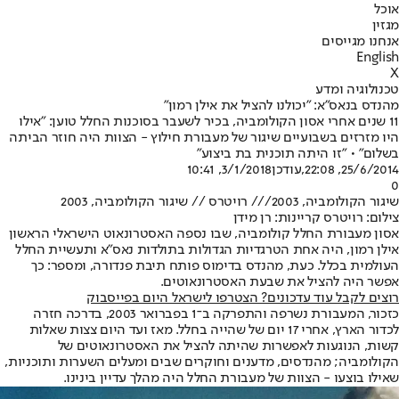
אוכל
מגזין
אנחנו מגייסים
English
X
טכנולוגיה ומדע
מהנדס בנאס"א: "יכולנו להציל את אילן רמון"
11 שנים אחרי אסון הקולומביה, בכיר לשעבר בסוכנות החלל טוען: "אילו
היו מזרזים בשבועיים שיגור של מעבורת חילוץ - הצוות היה חוזר הביתה
בשלום" • "זו היתה תוכנית בת ביצוע"
25/6/2014, 22:08
,עודכן
3/1/2018, 10:41
0
שיגור הקולומביה, 2003/// רויטרס // שיגור הקולומביה, 2003
צילום: רויטרס קריינות: רן מידן
אסון מעבורת החלל קולומביה, שבו נספה האסטרונאוט הישראלי הראשון
אילן רמון, היה אחת הטרגדיות הגדולות בתולדות נאס"א ותעשיית החלל
העולמית בכלל. כעת, מהנדס בדימוס פותח תיבת פנדורה, ומספר: כך
אפשר היה להציל את שבעת האסטרונאוטים.
רוצים לקבל עוד עדכונים? הצטרפו לישראל היום בפייסבוק
כזכור, המעבורת נשרפה והתפרקה ב־1 בפברואר 2003, בדרכה חזרה
לכדור הארץ, אחרי 17 יום של שהייה בחלל. מאז ועד היום צצות שאלות
קשות, הנוגעות לאפשרות שהיתה להציל את האסטרונאוטים של
הקולומביה; מהנדסים, מדענים וחוקרים שבים ומעלים השערות ותוכניות,
שאילו בוצעו - הצוות של מעבורת החלל היה מהלך עדיין בינינו.