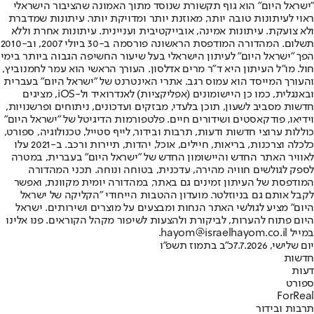
"ישראל היום" הוא גוף תקשורת שנוסד מתוך האמונה שהציבור הישראלי
ראוי לעיתונות טובה יותר, מאוזנת יותר ומדויקת יותר. עיתונות שמדברת
ולא צועקת. עיתונות אמינה, אובייקטיבית ועניינית. עיתונות אחרת וללא
תשלום. המהדורה המודפסת הראשונה פורסמה ב-30 ביולי 2007, וב-2010
הפך "ישראל היום" לעיתון הישראלי בעל שיעור החשיפה הגבוה ביותר בימי
חול. מו"ל העיתון היא ד"ר מרים אדלסון. העורך הראשי הוא עמר לחמנוביץ,
והעורך המייסד הוא עמוס רגב. אתרי האינטרנט של "ישראל היום" בעברית
ובאנגלית, כמו כן היישומונים (אפליקציות) לאנדרואיד ול-iOS, מציגים
חדשות מסביב לשעון, תוכן בלעדי, מבזקים ועדכונים, ניתוחים ופרשנויות,
וידיאו, פודקאסטים ושידורים חיים. פלטפורמות הדיגיטל של "ישראל היום"
כוללות ערוצי חדשות ודעות, תרבות ובידור, לייף סטייל, טכנולוגיה, ספורט,
כלכלה וצרכנות, בריאות, חיילים, אוכל, יהדות, תיירות ורכב. ב-2021 עלו
לאוויר האתר החדש והיישומון החדש של "ישראל היום" בעברית, במטרה
לספק לגולשים חוויה מהירה, עדכנית, בטוחה ונוחה. תכני המהדורה
המודפסת של העיתון זמינים גם באתר, במהדורה יומית מקוונת, ואפשר
לקבל אותם גם בניוזלטר. מועדון ההטבות הייחודי "הקליקה של ישראל
היום" מציע לגולשי האתר הנחות ומבצעים על מוצרים ושירותים. ישראל
היום פתוח להערות, לביקורת ולהצעות לשיפור מקהל הקוראים. פנו אלינו
במייל hayom@israelhayom.co.il.
יום שלישי, 7.7.2026
כ"ב בתמוז תשפ"ו
חדשות
דעות
ספורט
ForReal
תרבות ובידור