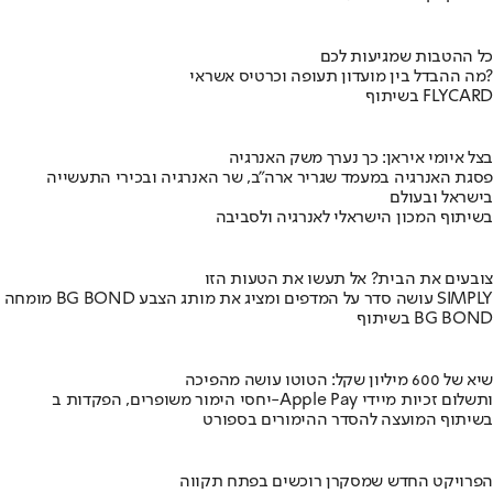
כל ההטבות שמגיעות לכם
מה ההבדל בין מועדון תעופה וכרטיס אשראי?
בשיתוף FLYCARD
בצל איומי איראן: כך נערך משק האנרגיה
פסגת האנרגיה במעמד שגריר ארה"ב, שר האנרגיה ובכירי התעשייה
בישראל ובעולם
בשיתוף המכון הישראלי לאנרגיה ולסביבה
צובעים את הבית? אל תעשו את הטעות הזו
מומחה BG BOND עושה סדר על המדפים ומציג את מותג הצבע SIMPLY
בשיתוף BG BOND
שיא של 600 מיליון שקל: הטוטו עושה מהפיכה
יחסי הימור משופרים, הפקדות ב-Apple Pay ותשלום זכיות מיידי
בשיתוף המועצה להסדר ההימורים בספורט
הפרויקט החדש שמסקרן רוכשים בפתח תקווה