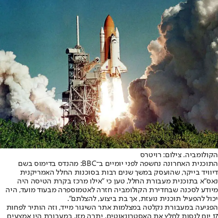
הקולומביה. צילום: רויטרס
התוכנית האחרונה נחשפה לפני יומיים ב־BBC: מהנדס בדימוס בשם
דיוויד בייקר, שהועסק במשך שנים רבות בסוכנות החלל האמריקנית
נאס"א בתוכנית מעבורת החלל, טען כי "אילו מרכז בקרת הטיסה היה
מיודע לסכנה שבחדירת הקולומביה חזרה לאטמוספרה מבעוד מועד, היה
יכול להפעיל תוכנית נועזת, אך בת ביצוע, להצלתם".
הפגיעה במעבורת נקלטה במצלמות אתר השיגור מייד, וזה הותיר לפחות
17 יום לנסות לחלץ את האסטרונאוטים. יתרה מזו, במעבורת היו אמצעים