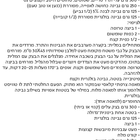
• 500 גרם עלי תרד טריים, שטופים, סחוטים היטב וקצוצים גס
• 250 גרם גבינה כחושה לאפייה, מפוררת (כנען או טוב טעם)
• 125 גרם גבינה לבנה 5% (1/2 גביע)
• 125 גרם גבינה בולגרית מפוררת (1/2 קובייה)
לציפוי:
• 1 ביצה טרופה
• 2 כפות שומשום
• 1/2 כפית קצח
מתחילים במלית: בקערה מערבבים את הגבינות והתרד. מרדדים את
הבצק על גבי משטח מקומח מעט למלבן שמידותיו 30X45 ס"מ. מורחים
את המלית על גבי הבצק בשכבה אחידה. מגלגלים את הבצק עם המלית
בתוכו, מהדקים מעט את הצדדים ויוצרים שבלול מהגליל. מורחים בביצה
טרופה ומפזרים מעל שומשום וקצח. אופים ב־170 מעלות 20-25 דקות, עד
להזהבה.
פיטיבייה בטטה, גבינה בולגרית וקצח
מאפה צרפתי קלאסי שבמקור הוא מתוק. הפעם החלטתי לתת לו טוויסט
ולהפוך אותו למאפה מלוח, במילוי של בטטות אפויות בשילוב גבינה
בולגרית.
החומרים (למאפה אחד):
• 300 גרם בצק עלים (קנוי או ביתי)
• בטטה אחת בינונית־גדולה
• 125 גרם גבינה בולגרית
• 1 ביצה
• מעט עגבניות מיובשות קצוצות
• קורט מלח