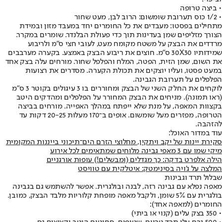
• ביצה טרופה
• 1/2 כוס תערובת שומשום: הרוב לבן, מעט שחור
מתחילים בפסטו: מעבדים את כל החומרים יחד במעבד מזון ובמידת
הצורך מזליפים שמן בעדינות תוך כדי פעולת הבלנדר. שומרים במקרר.
מרדדים את הבצק על משטח מקומח מעט, לעובי חצי ס"מ ולריבוע
שמידותיו 30X30 ס"מ. חוצים את ריבוע הבצק באמצע. בקערה מערבבים
את השום, שמן הזית, הפטה, המלח והפלפל שחור. מורחים עלה בצק אחד
במעט פסטו, ועליו יוצקים את תכולת הקערה. מסדרים את רצועות
הפלפלים על תערובת הגבינה.
לוקחים את החלק השני של הבצק ומחוררים בו 3 עיגולים בקוטר 3 ס"מ
(ראו תמונה). מניחים את הבצק המחורר על הפלפלים ומהדקים היטב
בקצוות המאפה, על מנת שלא ייפתח במהלך האפייה. מורחים בביצה
הטרופה, מפזרים מעל שומשום. אופים ב־170 מעלות 20-25 דקות עד
להזהבה.
עוד במדור האוכל:
סקירת יינות של יקב ויתקין, מחלוצי הזרם הים־תיכוני בייננות המקומית
מיקי שמו עם 3 מאפי גבינה מלוחים שמתאימים לכל אירוע
הילה אלפרט בדקה: כך מגדלים (ומבשלים!) עופות אורגניים
המלצה על ג'ויה בסינימטק: איטלקית עם טוויסט
שבלול תרד וגבינות
מאפה נפלא עם גבינה רזה, לבנה ובולגרית. אפשר להשתמש גם בגבינה
בולגרית עם 5% שומן, ולקבל מאפה מופחת קלוריות מלבד הבצק, כמובן.
החומרים (למאפה אחד):
• 350 בצק עלים (קנוי או ביתי)