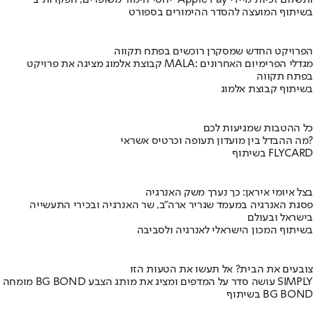
יחסי הימור משופרים, הפקדות ב-Apple Pay ותשלום זכיות מיידי
בשיתוף המועצה להסדר ההימורים בספורט
הפרויקט החדש שמסקרן רוכשים בפתח תקווה
קבוצת אלמוג מציגה את פרויקט MALA: מגדלי הפרימיום האחרונים
בפתח תקווה
בשיתוף קבוצת אלמוג
כל ההטבות שמגיעות לכם
מה ההבדל בין מועדון תעופה וכרטיס אשראי?
בשיתוף FLYCARD
בצל איומי איראן: כך נערך משק האנרגיה
פסגת האנרגיה במעמד שגריר ארה"ב, שר האנרגיה ובכירי התעשייה
בישראל ובעולם
בשיתוף המכון הישראלי לאנרגיה ולסביבה
צובעים את הבית? אל תעשו את הטעות הזו
מומחה BG BOND עושה סדר על המדפים ומציג את מותג הצבע SIMPLY
בשיתוף BG BOND