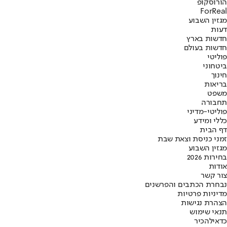
הורוסקופ
ForReal
מגזין השבוע
דעות
חדשות בארץ
חדשות בעולם
פוליטי
ביטחוני
חינוך
בריאות
משפט
תחבורה
פוליטי-מדיני
כללי ומידע
דף הבית
זמני כניסת וצאת שבת
מגזין השבוע
בחירות 2026
אודות
צור קשר
נבחרת הכתבים והפרשנים
מדיניות פרטיות
הצהרת נגישות
תנאי שימוש
כדאי
להכיר