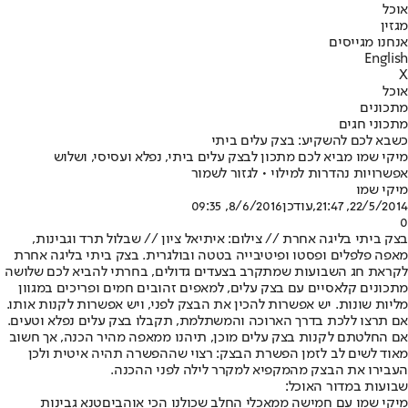
אוכל
מגזין
אנחנו מגייסים
English
X
אוכל
מתכונים
מתכוני חגים
כשבא לכם להשקיע: בצק עלים ביתי
מיקי שמו מביא לכם מתכון לבצק עלים ביתי, נפלא ועסיסי, ושלוש
אפשרויות נהדרות למילוי • לגזור לשמור
מיקי שמו
22/5/2014, 21:47
,עודכן
8/6/2016, 09:35
0
בצק ביתי בליגה אחרת // צילום: איתיאל ציון // שבלול תרד וגבינות,
מאפה פלפלים ופסטו ופיטיבייה בטטה ובולגרית. בצק ביתי בליגה אחרת
לקראת חג השבועות שמתקרב בצעדים גדולים, בחרתי להביא לכם שלושה
מתכונים קלאסיים עם בצק עלים, למאפים זהובים חמים ופריכים במגוון
מליות שונות. יש אפשרות להכין את הבצק לפני, ויש אפשרות לקנות אותו.
אם תרצו ללכת בדרך הארוכה והמשתלמת, תקבלו בצק עלים נפלא וטעים.
אם החלטתם לקנות בצק עלים מוכן, תיהנו ממאפה מהיר הכנה, אך חשוב
מאוד לשים לב לזמן הפשרת הבצק: רצוי שההפשרה תהיה איטית ולכן
העבירו את הבצק מהמקפיא למקרר לילה לפני ההכנה.
שבועות במדור האוכל:
מיקי שמו עם חמישה ממאכלי החלב שכולנו הכי אוהבים
טנא גבינות