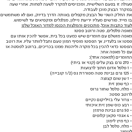
פעולה זו בפעם השלישית, ומכניסים למקרר לשעה לפחות. אחרי שעה
במקרר הבצק מוכן לעבודה.
את החלק השני של הבצק מקפלים באותה הדרך בדיוק, ואם לא משתמשים
בו מייד, פורשים מעליו יריעת ניילון, מגלגלים ומקפיאים עד לשימוש.
לעוד כתבות אוכל, מתכונים והמלצות הכנסו למדור האוכל שלנו
מאפה פלפלים, פטה ורוטב פסטו
מאפה מושלם עם חומרים שיש כמעט בכל בית, אפשר להכין אותו עם
פסטו או בלעדיו, אך הפסטו מוסיף המון טעם וחבל לוותר עליו. את רוטב
הפסטו כדאי להכין בכל מקרה וליהנות ממנו בכריכים, ברוטב לפסטה או
עם כל מאפה אחר.
החומרים (למאפה אחד):
• 270 גרם בצק עלים (קנוי או ביתי)
• 1 פלפל אדום חתוך לרצועות
• 125 גרם גבינת פטה מפוררת גס (1/2 קובייה)
• 1 שן שום קצוצה
• כף שמן זית
• מלח, פלפל שחור גרוס
לרוטב פסטו:
• צרור עלי בזיליקום נקיים
• רבע כוס שמן זית איכותי
• 50 גרם גבינת פרמזן
• 4 אגוזי פקאן קלופים
• כף מיץ לימון
• מלח, פלפל לבן
לציפוי: