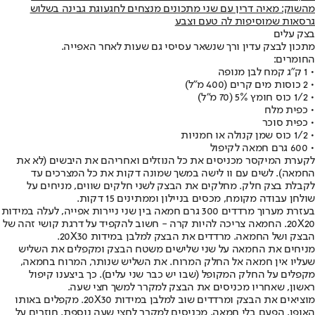
מהשוק: מאיה דרין עם שני מתכונים מנצחים לחג
עוגת גבינה בשלוש
גרסאות שמוסיפות לה טעם וצבע
בצק עלים
מתכון לבצק עדין ורך שנשאר עסיסי גם שעות לאחר האפייה.
החומרים:
• 1 ק"ג קמח לבן מנופה
• 2 כוסות מים קרים (400 מ"ל)
• 1/2 כוס חומץ 5% (70 מ"ל)
• כפית מלח
• כפית סוכר
• 1/2 כוס שמן קנולה או חמניות
• 600 גרם חמאה לקיפול
לקערת המיקסר מכניסים את כל הנוזלים ואחריהם את היבשים (לא את
החמאה). לשים עם וו לישה במשך שמונה דקות את כל המצרכים עד
לקבלת בצק חלק. מחלקים את הבצק לשני חלקים שווים, מניחים על
שולחן עבודה מקומח, מכסים בניילון וממתינים 15 דקות.
בעזרת מערוך מרדדים 300 גרם חמאה בין שני ניירות אפייה, לעלה במידות
20X20. החמאה צריכה להיות קרה - חשוב להקפיד על דרגת קושי זהה של
הבצק ושל החמאה. מרדדים את הבצק למלבן במידות 20X30.
מניחים את החמאה על שני שלישים משטח הבצק ומקפלים את השליש
שעליו אין חמאה אל החלק המרוח. את השליש שנותר, המרוח בחמאה,
מקפלים על החלק המקופל (שבו יש כבר שני עלים). כך ביצענו קיפול
ראשון, שאחריו מכניסים את הבצק למקרר למשך חצי שעה.
מוציאים את הבצק ומרדדים שוב למלבן במידות 20X30. מקפלים באותו
האופן, הפעם בלי חמאה. מכניסים למקרר לחצי שעה נוספת. חוזרים על