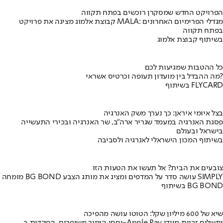
הפרויקט החדש שמסקרן רוכשים בפתח תקווה
קבוצת אלמוג מציגה את פרויקט MALA: מגדלי הפרימיום האחרונים
בפתח תקווה
בשיתוף קבוצת אלמוג
כל ההטבות שמגיעות לכם
מה ההבדל בין מועדון תעופה וכרטיס אשראי?
בשיתוף FLYCARD
בצל איומי איראן: כך נערך משק האנרגיה
פסגת האנרגיה במעמד שגריר ארה"ב, שר האנרגיה ובכירי התעשייה
בישראל ובעולם
בשיתוף המכון הישראלי לאנרגיה ולסביבה
צובעים את הבית? אל תעשו את הטעות הזו
מומחה BG BOND עושה סדר על המדפים ומציג את מותג הצבע SIMPLY
בשיתוף BG BOND
שיא של 600 מיליון שקל: הטוטו עושה מהפיכה