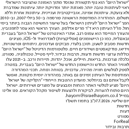
"ישראל היום" הוא גוף תקשורת שנוסד מתוך האמונה שהציבור הישראלי
ראוי לעיתונות טובה יותר, מאוזנת יותר ומדויקת יותר. עיתונות שמדברת
ולא צועקת. עיתונות אמינה, אובייקטיבית ועניינית. עיתונות אחרת וללא
תשלום. המהדורה המודפסת הראשונה פורסמה ב-30 ביולי 2007, וב-2010
הפך "ישראל היום" לעיתון הישראלי בעל שיעור החשיפה הגבוה ביותר בימי
חול. מו"ל העיתון היא ד"ר מרים אדלסון. העורך הראשי הוא עמר לחמנוביץ,
והעורך המייסד הוא עמוס רגב. אתרי האינטרנט של "ישראל היום" בעברית
ובאנגלית, כמו כן היישומונים (אפליקציות) לאנדרואיד ול-iOS, מציגים
חדשות מסביב לשעון, תוכן בלעדי, מבזקים ועדכונים, ניתוחים ופרשנויות,
וידיאו, פודקאסטים ושידורים חיים. פלטפורמות הדיגיטל של "ישראל היום"
כוללות ערוצי חדשות ודעות, תרבות ובידור, לייף סטייל, טכנולוגיה, ספורט,
כלכלה וצרכנות, בריאות, חיילים, אוכל, יהדות, תיירות ורכב. ב-2021 עלו
לאוויר האתר החדש והיישומון החדש של "ישראל היום" בעברית, במטרה
לספק לגולשים חוויה מהירה, עדכנית, בטוחה ונוחה. תכני המהדורה
המודפסת של העיתון זמינים גם באתר, במהדורה יומית מקוונת, ואפשר
לקבל אותם גם בניוזלטר. מועדון ההטבות הייחודי "הקליקה של ישראל
היום" מציע לגולשי האתר הנחות ומבצעים על מוצרים ושירותים. ישראל
היום פתוח להערות, לביקורת ולהצעות לשיפור מקהל הקוראים. פנו אלינו
במייל hayom@israelhayom.co.il.
יום שלישי, 7.7.2026
כ"ב בתמוז תשפ"ו
חדשות
דעות
ספורט
ForReal
תרבות ובידור