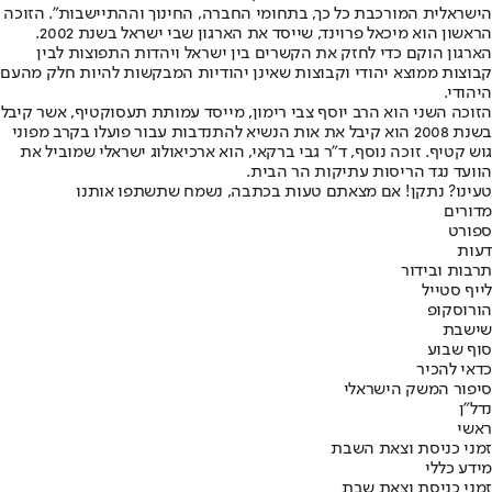
הישראלית המורכבת כל כך, בתחומי החברה, החינוך וההתיישבות". הזוכה
הראשון הוא מיכאל פרוינד, שייסד את הארגון שבי ישראל בשנת 2002.
הארגון הוקם כדי לחזק את הקשרים בין ישראל ויהדות התפוצות לבין
קבוצות ממוצא יהודי וקבוצות שאינן יהודיות המבקשות להיות חלק מהעם
היהודי.
הזוכה השני הוא הרב יוסף צבי רימון, מייסד עמותת תעסוקטיף, אשר קיבל
בשנת 2008 הוא קיבל את אות הנשיא להתנדבות עבור פועלו בקרב מפוני
גוש קטיף. זוכה נוסף, ד"ר גבי ברקאי, הוא ארכיאולוג ישראלי שמוביל את
הוועד נגד הריסות עתיקות הר הבית.
טעינו? נתקן! אם מצאתם טעות בכתבה, נשמח שתשתפו אותנו
מדורים
ספורט
דעות
תרבות ובידור
לייף סטייל
הורוסקופ
שישבת
סוף שבוע
כדאי להכיר
סיפור המשק הישראלי
נדל"ן
ראשי
זמני כניסת וצאת השבת
מידע כללי
זמני כניסת וצאת שבת