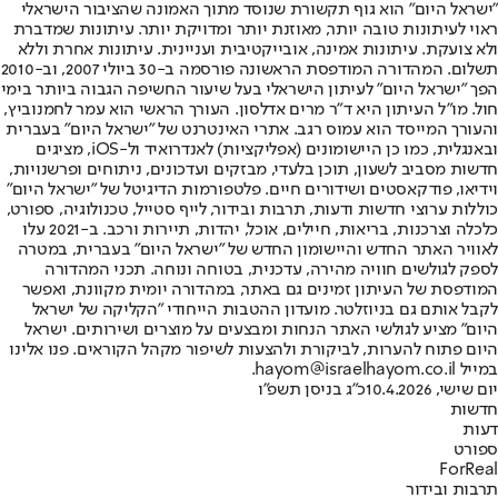
"ישראל היום" הוא גוף תקשורת שנוסד מתוך האמונה שהציבור הישראלי
ראוי לעיתונות טובה יותר, מאוזנת יותר ומדויקת יותר. עיתונות שמדברת
ולא צועקת. עיתונות אמינה, אובייקטיבית ועניינית. עיתונות אחרת וללא
תשלום. המהדורה המודפסת הראשונה פורסמה ב-30 ביולי 2007, וב-2010
הפך "ישראל היום" לעיתון הישראלי בעל שיעור החשיפה הגבוה ביותר בימי
חול. מו"ל העיתון היא ד"ר מרים אדלסון. העורך הראשי הוא עמר לחמנוביץ,
והעורך המייסד הוא עמוס רגב. אתרי האינטרנט של "ישראל היום" בעברית
ובאנגלית, כמו כן היישומונים (אפליקציות) לאנדרואיד ול-iOS, מציגים
חדשות מסביב לשעון, תוכן בלעדי, מבזקים ועדכונים, ניתוחים ופרשנויות,
וידיאו, פודקאסטים ושידורים חיים. פלטפורמות הדיגיטל של "ישראל היום"
כוללות ערוצי חדשות ודעות, תרבות ובידור, לייף סטייל, טכנולוגיה, ספורט,
כלכלה וצרכנות, בריאות, חיילים, אוכל, יהדות, תיירות ורכב. ב-2021 עלו
לאוויר האתר החדש והיישומון החדש של "ישראל היום" בעברית, במטרה
לספק לגולשים חוויה מהירה, עדכנית, בטוחה ונוחה. תכני המהדורה
המודפסת של העיתון זמינים גם באתר, במהדורה יומית מקוונת, ואפשר
לקבל אותם גם בניוזלטר. מועדון ההטבות הייחודי "הקליקה של ישראל
היום" מציע לגולשי האתר הנחות ומבצעים על מוצרים ושירותים. ישראל
היום פתוח להערות, לביקורת ולהצעות לשיפור מקהל הקוראים. פנו אלינו
במייל hayom@israelhayom.co.il.
יום שישי, 10.4.2026
כ"ג בניסן תשפ"ו
חדשות
דעות
ספורט
ForReal
תרבות ובידור