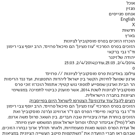
אוכל
מגזין
אנחנו מגייסים
English
X
חדשות
בארץ
הוכרזו הזוכים בפרס מוסקוביץ' לציונות
הזוכים בפרס המרכזי "עוז מציון" הם מיכאל פרוינד, הרב יוסף צבי רימון
וד"ר גבי ברקאי
יהודה שלזינגר
2/4/2014, 23:03
,עודכן
2/4/2014, 23:03
0
צילום: באדיבות פרס מוסקוביץ' לציונות // פרוינד
ארגון שפועל לחיזוק הקשר בין ישראל ליהדות התפוצות, ועד נגד הריסות
הר הבית וארגון שמסייע למפוני גוש קטיף: אתמול הוכרזו זוכי פרס
מוסקוביץ' לציונות לשנת 2014, אשר מוענק כביטוי לתמיכה במגשימי
הציונות בחברה הישראלית.
רוצים לקבל עוד עדכונים? הצטרפו לישראל היום בפייסבוק
הזוכים בפרס המרכזי "עוז מציון" הם מיכאל פרוינד, הרב יוסף צבי רימון
וד"ר גבי ברקאי. מייסדי הפרס הם ד"ר ארווינג וצ'רנה מוסקוביץ' ואת
הזוכים בוחרת ועדה ציבורית שבה חברים, בין השאר, פרופ' משה ארנס,
תא"ל (מיל') אביגדור קהלני ופרופ' ישראל אומן המשמש יועץ מיוחד.
אל ועדת הפרס הוגשו מאות מועמדויות, ולאחר תהליך ארוך נבחרו הזוכים,
שבהם ראו חברי הוועדה את "השתקפות מיטב העשייה הציונית במציאות