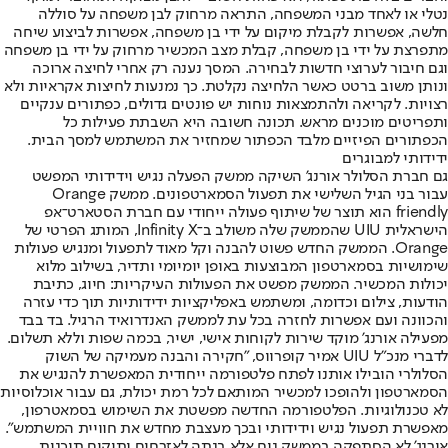
נטלי או לאחד מבני המשפחה, התראה מרחוק לבן משפחה על סוללה
חלשה, אפשרות לקבלת מיקום על ידי בן משפחה, אפשרות לביצוע שיחה
מתפרצת על ידי בן משפחה, קבלת מצב המכשיר מרחוק על ידי בן משפחה
וגם חיבור לערוצי חדשות לבחירה. המסך נענה רק אחרי לחיצה ארוכה
ונותן משוב ברטט כאשר הלחיצה נקלטת. כך נמנעות לחיצות אקראיות ולא
רצויות. לקריאה ולהתמצאות נוחות יש פונטים גדולים, כפתורים ענקיים
ותפריטים מוכנים מראש. תכונה חשובה היא השבתת פעילות כל
הכפתורים הפיזיים מלבד הכפתור שמחזיר את המשתמש למסך הבית.
ידידותי למבוגרים
גם חברת הסלולר אורנג' השיקה ממשק הפעלה נגיש וידידותי המפשט
עבור בני הגיל השלישי את תפעול הסמארטפונים. ממשק Orange
friendly הוא תוצר של שיתוף פעולה ייחודי עם חברת הסטארט־אפ
הישראלית UIU שהממשק שלה משולב ב־Infinity X, המותג הפרטי של
Orange. הממשק החדש פשוט להבנה וקל מאוד לתפעול ומנגיש פעולות
שימושיות בסמארטפון המבוצעות באופן יומיומי ותדיר, בשילוב מלוא
יכולות המכשיר. הממשק מפשט את הפעולות העיקריות: חיוג, כתיבת
הודעות, צילום וכדומה, ומשתמש באפליקציות ידידותיות תוך כדי עזרה
והכוונה ועם אפשרות לחזרה בכל עת לממשק האנדרואיד הרגיל. בד בבד
מפעילה אורנג' מוקד שירות לקוחות אישי, ישיר, בכמה שפות וללא תשלום.
לדברי מנכ"ל UIU אמיר קופרווס, "חקירה והבנה מעמיקה של השוק
הסלולרי הובילו אותנו לפתח פלטפורמה ייחודית המאפשרת להנגיש את
הסמארטפון ולהופכו למכשיר המותאם לכל רמת יכולת, גם עבור אוכלוסיות
לא טכנולוגיות. הפלטפורמה החדשה מפשטת את השימוש בסמאטרפון,
מאפשרת תפעול נגיש וידידותי ובכך מעצבת מחדש את חוויית המשתמש".
אורנג' לא הסתפקה בממשק נוח אלא בנתה לאזרחים ותיקים תוכנית