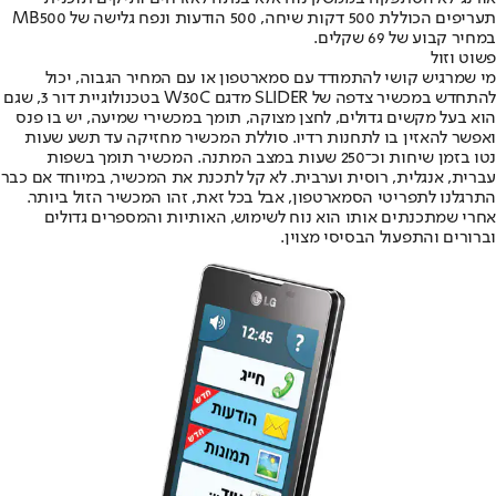
תעריפים הכוללת 500 דקות שיחה, 500 הודעות ונפח גלישה של MB500
במחיר קבוע של 69 שקלים.
פשוט וזול
מי שמרגיש קושי להתמודד עם סמארטפון או עם המחיר הגבוה, יכול
להתחדש במכשיר צדפה של SLIDER מדגם W30C בטכנולוגיית דור 3, שגם
הוא בעל מקשים גדולים, לחצן מצוקה, תומך במכשירי שמיעה, יש בו פנס
ואפשר להאזין בו לתחנות רדיו. סוללת המכשיר מחזיקה עד תשע שעות
נטו בזמן שיחות וכ־250 שעות במצב המתנה. המכשיר תומך בשפות
עברית, אנגלית, רוסית וערבית. לא קל לתכנת את המכשיר, במיוחד אם כבר
התרגלנו לתפריטי הסמארטפון, אבל בכל זאת, זהו המכשיר הזול ביותר.
אחרי שמתכנתים אותו הוא נוח לשימוש, האותיות והמספרים גדולים
וברורים והתפעול הבסיסי מצוין.