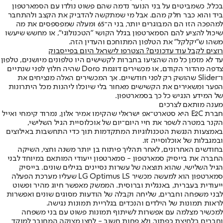
בכלל, כשמביטים על בני הנוער נדמה שהם פשוט נולדו עם הסמארטפון
ביד והוא כבר חלק מהם. אבל מי שמתקשה להדביק את הקצב ולהתחבר
למהפכה הזו הם המבוגרים יותר, בני ה־65 ומעלה שמפספסים את מה
שיכול להציע להם הסמארטפון בגלל הקושי "הטכנולוגי", או מחשש שיעשו
משהו ש"יקלקל" את הטלפון המתוחכם והעדין הזה.
רוצים לקבל עוד עדכונים? הצטרפו לישראל היום בפייסבוק
עד לא מזמן כל מה שהציעו בחברות לקשישים היו טלפונים מיושנים, טלפון
צדפה מהדור הקודם, או מכשירים דוגמת Doro שהיה חלוץ לפני שנתיים
ו־Slider שהושק רק לפני חודשיים. אך המכשירים האלה מנציחים את
הפער ומשאירים את הקשישים מאחור בלי שיוכלו ליהנות מכל היתרונות
של המידע הנגיש כל כך בסמארטפון.
מענה מותאם לצרכים
חברת E2C היא סטארט־אפ ישראלי שהקימו אמיר אלון, נמרוד קימחי ואייל
הקנר במטרה לשפר את חיי היום־יום של אוכלוסיית הגיל השלישי,
באמצעות הנגשת הטכנולוגיות המתקדמות תוך כדי התחשבות באילוצים
ובמגבלות של אוכלוסייה זו.
בחודשים האחרונים, לאחר תהליך פיתוח בן יותר משנה וחצי, השיקה
החברה את בייסיק סמארטפון - סמארטפון ייעודי המותאם במיוחד לבני
הגיל השלישי, שהוא תוצאה של עשרות נסיינים בגילים שונים. בייסיק
סמארטפון הוא למעשה מכשיר LG Optimus LS שעליו מערכת הפעלה
ייעודית בעברית, באנגלית וברוסית. הממשק מאפשר חיוג מהיר ופשוט
לבני משפחה וחברים, שליחה וקבלה של הודעות מסוגים שונים ואפשרות
לראות תמונות של הילדים והנכדים בגלריית תמונות נגישה.
למכשיר מצלמה עם אפשרות לשיתוף תמונות פשוט עם בני משפחה
וחברים בלחיצת כפתור, ולא פחות חשוב - לחצן מצוקה המחובר למוקד