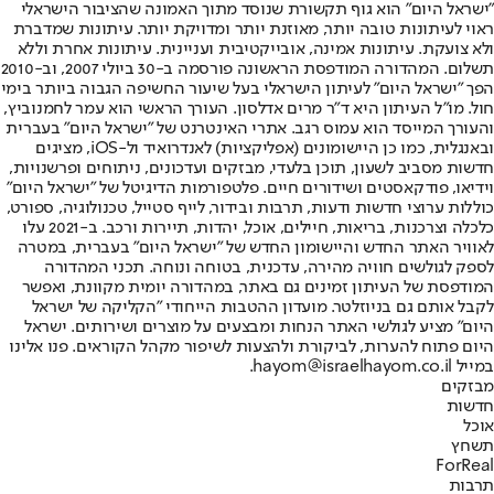
"ישראל היום" הוא גוף תקשורת שנוסד מתוך האמונה שהציבור הישראלי
ראוי לעיתונות טובה יותר, מאוזנת יותר ומדויקת יותר. עיתונות שמדברת
ולא צועקת. עיתונות אמינה, אובייקטיבית ועניינית. עיתונות אחרת וללא
תשלום. המהדורה המודפסת הראשונה פורסמה ב-30 ביולי 2007, וב-2010
הפך "ישראל היום" לעיתון הישראלי בעל שיעור החשיפה הגבוה ביותר בימי
חול. מו"ל העיתון היא ד"ר מרים אדלסון. העורך הראשי הוא עמר לחמנוביץ,
והעורך המייסד הוא עמוס רגב. אתרי האינטרנט של "ישראל היום" בעברית
ובאנגלית, כמו כן היישומונים (אפליקציות) לאנדרואיד ול-iOS, מציגים
חדשות מסביב לשעון, תוכן בלעדי, מבזקים ועדכונים, ניתוחים ופרשנויות,
וידיאו, פודקאסטים ושידורים חיים. פלטפורמות הדיגיטל של "ישראל היום"
כוללות ערוצי חדשות ודעות, תרבות ובידור, לייף סטייל, טכנולוגיה, ספורט,
כלכלה וצרכנות, בריאות, חיילים, אוכל, יהדות, תיירות ורכב. ב-2021 עלו
לאוויר האתר החדש והיישומון החדש של "ישראל היום" בעברית, במטרה
לספק לגולשים חוויה מהירה, עדכנית, בטוחה ונוחה. תכני המהדורה
המודפסת של העיתון זמינים גם באתר, במהדורה יומית מקוונת, ואפשר
לקבל אותם גם בניוזלטר. מועדון ההטבות הייחודי "הקליקה של ישראל
היום" מציע לגולשי האתר הנחות ומבצעים על מוצרים ושירותים. ישראל
היום פתוח להערות, לביקורת ולהצעות לשיפור מקהל הקוראים. פנו אלינו
במייל hayom@israelhayom.co.il.
מבזקים
חדשות
אוכל
תשחץ
ForReal
תרבות