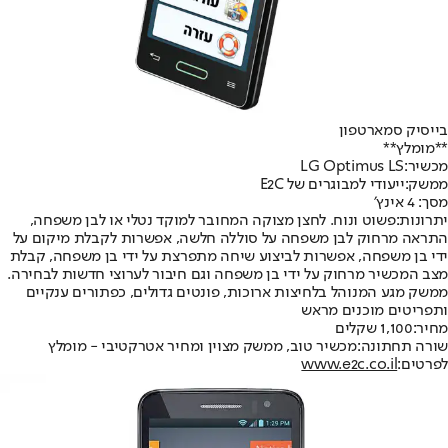
בייסיק סמארטפון
**מומלץ**
מכשיר:
LG Optimus LS
ממשק:
ייעודי למבוגרים של E2C
מסך
: 4 אינץ׳
יתרונות:
פשוט ונוח. לחצן מצוקה המחובר למוקד נטלי או לבן משפחה,
התראה מרחוק לבן משפחה על סוללה חלשה, אפשרות לקבלת מיקום על
ידי בן משפחה, אפשרות לביצוע שיחה מתפרצת על ידי בן משפחה, קבלת
מצב המכשיר מרחוק על ידי בן משפחה וגם חיבור לערוצי חדשות לבחירה.
ממשק מגע המנוהל בלחיצות ארוכות, פונטים גדולים, כפתורים ענקיים
ותפריטים מוכנים מראש
מחיר:
1,100 שקלים
שורה תחתונה:
מכשיר טוב, ממשק מצוין ומחיר אטרקטיבי - מומלץ
לפרטים:
www.e2c.co.il