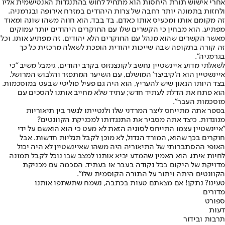
אחרי אישוש תורת היחסות הוא מתחיל לחוש בהתנגדות האנטישמית אליו
ולחזות בתמונה יותר רחבה של צרות היהודים במזרח אירופה ובגרמניה.
זה מקומם אותו ומכעיס אותו כאדם. בד בבד, הוא חווה משהו שונה ומאוד
מפתיע. הוא מבחין כי הקשרים שלו עם החוקרים היהודים יותר עמוקים
מאשר הקשרים שהוא מנהל עם החוקרים הלא יהודים. זה מפתיע אותו. וכל
זה קורה בתקופה שבה שייכות יהודית הופכת לשאלה מרכזית כל כך
בגרמניה".
לשאלתי מדוע איינשטיין נחשב לקונצנזוס בקרב יהודים, גימבל משיב ״כי
איינשטיין הוא ה'קיביצר' המושלם, עם השיער המתפזר והלבוש המרושל.
בצד היותו הגאון שיש להעריץ, הוא היה גם פעיל פוליטי שבעט במוסכמות.
הוא פתח את הדלת לעתיד חדש; עתיד שלא מחייב אותנו להסכים עם
מוסכמות העבר".
בספר אתה מתייחס ליצר המרדני שלו ולנטייתו לגשר בין תיאוריות
מנוגדות. כיצד אתה מסביר את התנגדותו למכניקת הקוונטים?
״איינשטיין עצמו התייחס לסוגיה הזאת לא מעט כי הוא הואשם על ידי
חוקרים בכך שהוא, המורד הגדול, לא מוכן לקבל תגליות חדשות. אבל
האופי ההסתברותי של התיאוריה היה משהו שאיינשטיין לא היה יכול
לחיות איתו. הוא האמין שהמדע יביא אותנו למצב שבו נוכל לקבל תמונה
מדויקת של היקום בכל נקודה בעבר או בעתיד. הסכמה עם מכניקת
הקוונטים היתה ויתור על התורה הקוסמית שלו".
טעינו? נתקן! אם מצאתם טעות בכתבה, נשמח שתשתפו אותנו
מדורים
ספורט
דעות
תרבות ובידור