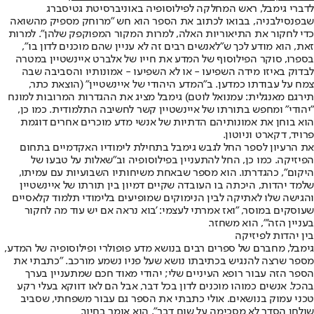
לדברי גימבל, ראש המחלקה לפילוסופיה באוניברסיטת גטיסברג
שבפנסילבניה, בבואו לכתוב את הספר הוא חש "מרוחק מספיק מהשואה
כדי לחקור את התיאוריות האלה, למרות המקור המפוקפק שלהן". למרות
זאת, הוא מודע לכך ש"לאנשים רבים זה לא עניין שהם מוכנים לדון בו״,
בספרו, סוקר הפילוסוף של המדע את חייו של אלברט איינשטיין במטרה
לבדוק באיזו מידה השפיעו - או לא השפיעו - אמונותיו והסביבה שבה
צמח על עבודתו כמדען. ב"המדע היהודי של איינשטיין" (הוצאת כתר,
תירגם מאנגלית: עמנואל לוטם) גימבל מציג את ההגדרות המרובות למונח
"יהודי" ומחפש בתורתו של איינשטיין קשר לחשיבה התלמודית. כמו כן,
הוא בוחן את אמונותיהם הדתיות של אנשי מדע מוכרים אחרים דוגמת
פרויד, דקארט וניוטון.
את הרעיון לספר החל לגבש גימבל בתחילת לימודיו האקדמיים בתחום
הפיזיקה. כמו כן, החל להתעניין בפילוסופיה וב"שאלות על טבעו של
היקום", כהגדרתו. הוא מספר שבאחת משיחותיו השבועיות עם עמיתו,
שלמד יהדות, היכתה בו העובדה שקיים דמיון בין תורתו של איינשטיין
והגישה שלו לאתיקה לבין הנימוקים שמופיעים בלימודי תלמוד קלאסיים
שעוסקים במוסר, "ואז אמרתי לעצמי: 'בוא נראה אם יש עוד מה לחקור
בעניין הזה'", הוא משחזר.
בין יהדות לפיזיקה
גימבל, מחברם של ספרים רבים בנושא מדע פופולרי ופילוסופיה של המדע,
מספר שרצה להנגיש בכתיבתו נושא שעל פניו נשמע מורכב. ״כתבתי את
הספר הזה עבור רופא העיניים שלי; יהודי מאוד חכם שמתעניין בערך
בהכל. אנשים כמוהו מוכנים לדון בכל דבר, אבל הם לאו דווקא בעלי רקע
טכני עמוק בנושאים. אולי כתבתי את הספר גם עבור משפחתי, שסביב
שולחן הסדר לא מסכימה על שום דבר״, הוא אומר בחיוך.