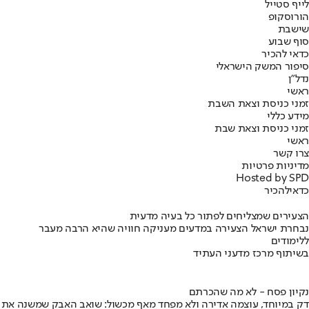
לייף סטייל
הורוסקופ
שישבת
סוף שבוע
כדאי להכיר
סיפור המשק הישראלי
נדל"ן
ראשי
זמני כניסת וצאת השבת
מידע כללי
זמני כניסת וצאת שבת
ראשי
צרו קשר
מדיניות פרטיות
Hosted by SPD
כדאי
להכיר
הצעירים שמצליחים לפתור כל בעיה מדעית
נבחרת ישראל הצעירה במדעים מעניקה חוויה שהיא הרבה מעבר
ללימודים
בשיתוף מרכז מדעני העתיד
נקיון פסח - לא מה שהכרתם
דק במיוחד, עוצמה אדירה ולא מפחד מאף מכשול: שואב האבק שמשנה את