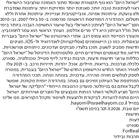
"ישראל היום" הוא גוף תקשורת שנוסד מתוך האמונה שהציבור הישראלי
ראוי לעיתונות טובה יותר, מאוזנת יותר ומדויקת יותר. עיתונות שמדברת
ולא צועקת. עיתונות אמינה, אובייקטיבית ועניינית. עיתונות אחרת וללא
תשלום. המהדורה המודפסת הראשונה פורסמה ב-30 ביולי 2007, וב-2010
הפך "ישראל היום" לעיתון הישראלי בעל שיעור החשיפה הגבוה ביותר בימי
חול. מו"ל העיתון היא ד"ר מרים אדלסון. העורך הראשי הוא עמר לחמנוביץ,
והעורך המייסד הוא עמוס רגב. אתרי האינטרנט של "ישראל היום" בעברית
ובאנגלית, כמו כן היישומונים (אפליקציות) לאנדרואיד ול-iOS, מציגים
חדשות מסביב לשעון, תוכן בלעדי, מבזקים ועדכונים, ניתוחים ופרשנויות,
וידיאו, פודקאסטים ושידורים חיים. פלטפורמות הדיגיטל של "ישראל היום"
כוללות ערוצי חדשות ודעות, תרבות ובידור, לייף סטייל, טכנולוגיה, ספורט,
כלכלה וצרכנות, בריאות, חיילים, אוכל, יהדות, תיירות ורכב. ב-2021 עלו
לאוויר האתר החדש והיישומון החדש של "ישראל היום" בעברית, במטרה
לספק לגולשים חוויה מהירה, עדכנית, בטוחה ונוחה. תכני המהדורה
המודפסת של העיתון זמינים גם באתר, במהדורה יומית מקוונת, ואפשר
לקבל אותם גם בניוזלטר. מועדון ההטבות הייחודי "הקליקה של ישראל
היום" מציע לגולשי האתר הנחות ומבצעים על מוצרים ושירותים. ישראל
היום פתוח להערות, לביקורת ולהצעות לשיפור מקהל הקוראים. פנו אלינו
במייל hayom@israelhayom.co.il.
יום שבת, 21.3.2026
ג' בניסן תשפ"ו
חדשות
דעות
ספורט
ForReal
תרבות ובידור