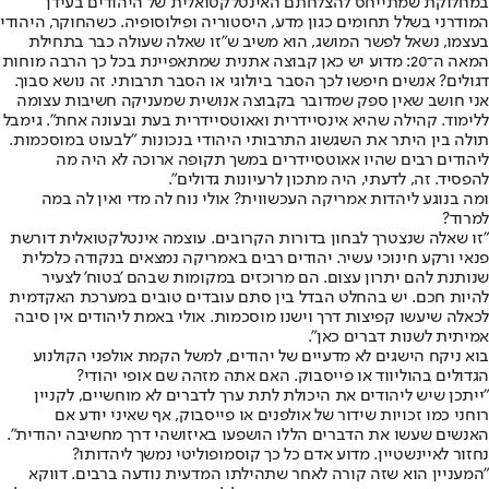
במחלוקת שמתייחס להצלחתם האינטלקטואלית של היהודים בעידן
המודרני בשלל תחומים כגון מדע, היסטוריה ופילוסופיה. כשהחוקר, היהודי
בעצמו, נשאל לפשר המושג, הוא משיב ש"זו שאלה שעולה כבר בתחילת
המאה ה־20: מדוע יש כאן קבוצה אתנית שמתאפיינת בכל כך הרבה מוחות
דגולים? אנשים חיפשו לכך הסבר ביולוגי או הסבר תרבותי. זה נושא סבוך.
אני חושב שאין ספק שמדובר בקבוצה אנושית שמעניקה חשיבות עצומה
ללימוד. קהילה שהיא אינסיידרית ואאוטסיידרית בעת ובעונה אחת". גימבל
תולה בין היתר את השגשוג התרבותי היהודי בנכונות "לבעוט במוסכמות.
ליהודים רבים שהיו אאוטסיידרים במשך תקופה ארוכה לא היה מה
להפסיד. זה, לדעתי, היה מתכון לרעיונות גדולים".
ומה בנוגע ליהדות אמריקה העכשווית? אולי נוח לה מדי ואין לה במה
למרוד?
״זו שאלה שנצטרך לבחון בדורות הקרובים. עוצמה אינטלקטואלית דורשת
פנאי ורקע חינוכי עשיר. יהודים רבים באמריקה נמצאים בנקודה כלכלית
שנותנת להם יתרון עצום. הם מרוכזים במקומות שבהם 'בטוח' לצעיר
להיות חכם. יש בהחלט הבדל בין סתם עובדים טובים במערכת האקדמית
לכאלה שיעשו קפיצות דרך וישנו מוסכמות. אולי באמת ליהודים אין סיבה
אמיתית לשנות דברים כאן״.
בוא ניקח הישגים לא מדעיים של יהודים, למשל הקמת אולפני הקולנוע
הגדולים בהוליווד או פייסבוק. האם אתה מזהה שם אופי יהודי?
"ייתכן שיש ליהודים את היכולת לתת ערך לדברים לא מוחשיים, לקניין
רוחני כמו זכויות שידור של אולפנים או פייסבוק, אף שאיני יודע אם
האנשים שעשו את הדברים הללו הושפעו באיזושהי דרך מחשיבה יהודית״.
נחזור לאיינשטיין. מדוע אדם כל כך קוסמופוליטי נמשך ליהדותו?
״המעניין הוא שזה קורה לאחר שתהילתו המדעית נודעה ברבים. דווקא