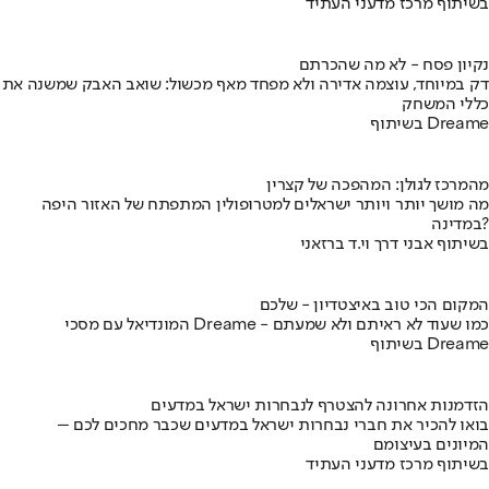
בשיתוף מרכז מדעני העתיד
נקיון פסח - לא מה שהכרתם
דק במיוחד, עוצמה אדירה ולא מפחד מאף מכשול: שואב האבק שמשנה את
כללי המשחק
בשיתוף Dreame
מהמרכז לגולן: המהפכה של קצרין
מה מושך יותר ויותר ישראלים למטרופולין המתפתח של האזור היפה
במדינה?
בשיתוף אבני דרך וי.ד ברזאני
המקום הכי טוב באיצטדיון - שלכם
המונדיאל עם מסכי Dreame - כמו שעוד לא ראיתם ולא שמעתם
בשיתוף Dreame
הזדמנות אחרונה להצטרף לנבחרות ישראל במדעים
בואו להכיר את חברי נבחרות ישראל במדעים שכבר מחכים לכם –
המיונים בעיצומם
בשיתוף מרכז מדעני העתיד