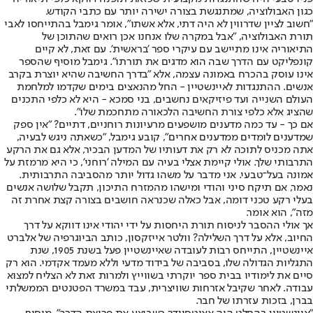
כגון האבולוציה, שמתנגשת בצורה ישירה יותר עם כתבי הקודש.
"חשוב לציין שדרווין לא היה דתי, אלא אשתו", אומר גימבל בהתייחסו לאבי
תורת האבולוציה, "אבל במקרה שלו אנחנו אכן רואים שהתוכן של
התיאוריה אינו מתיישב עם עיקרי ספר 'בראשית'. עם זאת, לא קיים
קונפליקט עם הדרך שבה הוא מדגים את תורתו". גימבל מוסיף שהספר
אינו עוסק בהכרח באמונה עצמה, אלא "בדרך החשיבה שהיא יוצרת בקרב
אנשים. ההתנגדות לאיינשטיין - החל מהנאצים בימים שקדמו למלחמת
העולם השנייה ועד פיזיקאים נחשבים, בני סמכא - היא לא כלפי התכנים
שהציג אלא כלפי צורת החשיבה הלכאורה מתחכמת שלו".
אם כך - עד כמה מדענים מושפעים מרעיונות רוחניים, דתיים? ״אין ספק
שמדענים לומדים ממדענים אחרים", קובע גימבל, "כשאתה ניגש לבעיה,
אתה מכניס לתוכה לא רק את דעותיו של המדען הבכיר, אלא גם את הרקע
התרבותי שלך. אולי קיימת אצלי בעיה עם המילה 'רוחני', כי היא מרמזת על
אמונה בעל־טבעי. אני מדבר על משהו גדול יותר מהסביבה התרבותית.
נאמר, אם תיקח סיני והודי ומישהו מהמזרח התיכון, תקבל שלושה אנשים
בעלי רקע טכני דומה, אבל כאלה שכנראה חושבים בצורה קצת אחרת זה
מזה", הוא אומר.
אך אולי ההסבר לניסוח תורת היחסות על ידי יהודי אינו דווקא על דרך
החיוב, אלא על דרך השלילה? וולטר אייזקסון, כותב הביוגרפיה של אלברט
איינשטיין, התייחס רבות לעובדה שאיינשטיין פעל בשנת 1905, שנת
התגליות הגדולה שלו, בסביבה של בידוד מדעי וללא מעמד אקדמי. הוא רק
סיים את לימודיו בבית ספר יוקרתי בשווייץ ולמרות זאת לא הצליח למצוא
עבודה. לאחר שקיבל אזרחות שוויצרית, עבד במשרד הפטנטים הממשלתי
בברן, בזכות עזרתו של חבר.