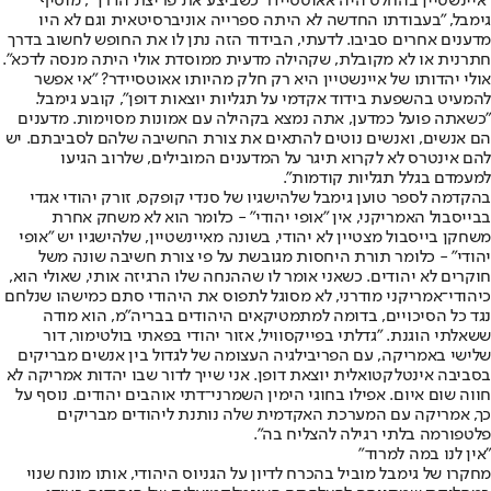
"איינשטיין בהחלט היה אאוטסיידר כשביצע את פריצת הדרך", מוסיף
גימבל, "בעבודתו החדשה לא היתה ספרייה אוניברסיטאית וגם לא היו
מדענים אחרים סביבו. לדעתי, הבידוד הזה נתן לו את החופש לחשוב בדרך
חתרנית או לא מקובלת, שקהילה מדעית ממוסדת אולי היתה מנסה לדכא".
אולי יהדותו של איינשטיין היא רק חלק מהיותו אאוטסיידר? "אי אפשר
להמעיט בהשפעת בידוד אקדמי על תגליות יוצאות דופן", קובע גימבל.
"כשאתה פועל כמדען, אתה נמצא בקהילה עם אמונות מסוימות. מדענים
הם אנשים, ואנשים נוטים להתאים את צורת החשיבה שלהם לסביבתם. יש
להם אינטרס לא לקרוא תיגר על המדענים המובילים, שלרוב הגיעו
למעמדם בגלל תגליות קודמות".
בהקדמה לספר טוען גימבל שלהישגיו של סנדי קופקס, זורק יהודי אגדי
בבייסבול האמריקני, אין "אופי יהודי" - כלומר הוא לא משחק אחרת
משחקן בייסבול מצטיין לא יהודי, בשונה מאיינשטיין, שלהישגיו יש ״אופי
יהודי״ - כלומר תורת היחסות מגובשת על פי צורת חשיבה שונה משל
חוקרים לא יהודים. כשאני אומר לו שההנחה שלו הרגיזה אותי, שאולי הוא,
כיהודי־אמריקני מודרני, לא מסוגל לתפוס את היהודי סתם כמישהו שנלחם
נגד כל הסיכויים, בדומה למתמטיקאים היהודים בבריה"מ, הוא מודה
ששאלתי הוגנת. "גדלתי בפייקסוויל, אזור יהודי בפאתי בולטימור, דור
שלישי באמריקה, עם הפריבילגיה העצומה של לגדול בין אנשים מבריקים
בסביבה אינטלקטואלית יוצאת דופן. אני שייך לדור שבו יהדות אמריקה לא
חווה שום איום. אפילו בחוגי הימין השמרני־דתי אוהבים יהודים. נוסף על
כך, אמריקה עם המערכת האקדמית שלה נותנת ליהודים מבריקים
פלטפורמה בלתי רגילה להצליח בה".
"אין לנו במה למרוד"
מחקרו של גימבל מוביל בהכרח לדיון על הגניוס היהודי, אותו מונח שנוי