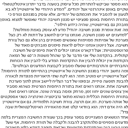
הוא מספר שביקש להתרחק מכל עיסוק בטענה בדבר יתרון אינטלקטואלי
שקיים באופן אינהרנטי אצל יהודים. "'המדע היהודי של איינשטיין' לא בא
לטעון או להסביר את חוכמתם של יהודים, אלא עוסק בסגנונם וגורס כי
בתורת היחסות באופן ספציפי יש סגנון חשיבה יהודי שאפשר למצוא באופן
מובהק גם באיינשטיין, שהיה כידוע חילוני".
מה זאת אומרת סגנון חשיבה יהודי? מדע לא עוסק באמת מוחלטת?
״למדענים יש סגנון חשיבה, ואנחנו צריכים לחשוב על דתות לא רק כעל
מערכת של אמיתות מסוימות שאנשים מאמינים בהן אלא גם כעל צורת
חשיבה. אצל ניוטון אנחנו יכולים לראות סימנים מובהקים מאוד של
פרוטסטנטיות; אצל דקארט אנחנו יכולים לראות סימנים של חשיבה
קתולית. בהקדמה שלי אני מדבר על כך שהחל משנות ה־40 של המאה
הקודמת אין יכולת להבין את התקדמות המדע בלי להבין את הכוחות
החברתיים והתרבותיים שפעלו מסביב לקבוצת המדענים הבולטים".
ומה נחשב יהודי בסגנון החשיבה של איינשטיין בהתייחס לתורת היחסות?
״אצל איינשטיין יש מוטיב חוזר. הוא לקח שתי תיאוריות מנוגדות לכאורה
להבנת תופעה פיזית, ובסופו של דבר הצליח ליישב אותן לתוך מערכת
חשיבה אחת. אנחנו רואים זאת בתורת היחסות הפרטית כשהוא מסביר
איך צופים שונים יחוו זמן, מרחק ומסה בצורה שונה. אנחנו רואים זאת
בתורת היחסות הכללית כשהוא מתאר גרביטציה ואינרציה כשני אספקטים
של אותה מערכת. וזו, אם תרצה, צורת חשיבה תלמודית. גם אם איינשטיין
לא היה אדם דתי, הוא בוודאי קלט זאת מהאווירה האינטלקטואלית שבה
גדל״.
אחד הנושאים המעניינים בספר עוסק בכך שצורת החשיבה הנוצרית בלמה
מדענים מסוימים מלהתקרב להבנה ולקבלה של תורת היחסות, אף שעל
פניו טבעי היה שהתנגדות מקצועית שכזאת תופנה דווקא כלפי תיאוריה