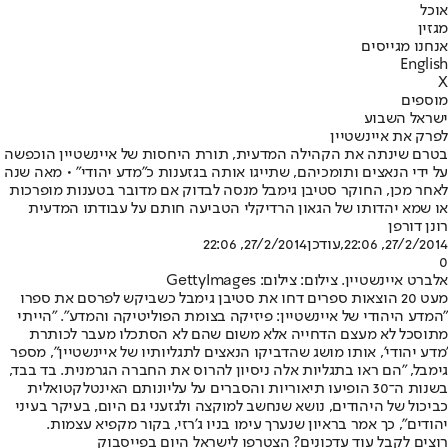
אוכל
מגזין
אנחנו מגייסים
English
X
מוספים
ישראל השבוע
לפרק את איינשטיין
בטרם שינתה את הקהילה המדעית, תורת היחסות של איינשטיין הוכפשה
על ידי הנאצים ותומכיהם, שתייגו אותה בגזענות כ"מדע יהודי" • מאה שנה
לאחר מכן, החוקר סטיבן גימבל מנסה לבדוק אם מדובר בטענות מופרכות
או שמא יהדותו של הגאון הרדיקלי הטביעה חותם על עבודתו המדעית
רונן דורפן
27/2/2014, 22:06
,עודכן
27/2/2014, 22:06
0
אלברט איינשטיין. צילום: צילום: GettyImages
מעט 20 הוצאות ספרים דחו את סטיבן גימבל כשביקש לפרסם את ספרו
״המדע היהודי של איינשטיין: פיזיקה בצומת הפוליטיקה והמדע״. "הייתי
מתוסכל לא מעצם הדחייה אלא משום שהם לא הסתכלו מעבר לכותרת
'מדע יהודי', אותו מושג שהדביקו הנאצים לתגליותיו של איינשטיין", מספר
גימבל, "הם ראו בתגליות אלה ניסיון להרוס את החברה הגרמנית. בד בבד,
בשנות ה־30 הופיעו תיאוריות והסברים על עליונותם האינטלקטואלית
כביכול של היהודים, נושא שנחשב למוקצה ולגזעני גם היום, בעיקר בעיני
יהודים", כך אמר בראיון שנערך עימו בניו ג'רזי, בקור מקפיא עצמות.
רוצים לקבל עוד עדכונים? הצטרפו לישראל היום בפייסבוק