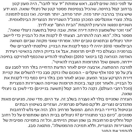
עד לפני כמה שנים לסבג, ראש עמותת "יד עזר לחבר", היה מעון קטן
ברחוב קסל בחיפה, שהכיל בצפיפות מספר קטן של ניצולי שואה. הוא ידע
שיש צורך בהרבה יותר מזה. יותר מרחב, יותר תמיכה. ואז נכנס לתמונה
בולר, נוצרי אוונגליסט המכהן כמנכ"ל השגרירות הנוצרית הבינלאומית.
השניים נפגשו והרעיון להקמת "הבית החם" יצא לדרך.
"אני זוכר שלשמעון היתה דירה אחת, שבה טיפל בתשעה ניצולי שואה",
מספר בולר, "הוא רצה להתרחב. הצעתי לו לקנות את כל הבניין כדי ליישב
יותר ניצולים ובתנאים טובים יותר. אמרתי שאני מקווה שביום השואה
הבינלאומי 2010 יהיה לי כסף לקנות את הבניין. טילפנתי לחברים שלי
בגרמניה ובעולם כדי לגייס תרומות, אבל אז בדיוק היתה בהאיטי רעידת
האדמה הנוראה (12 בינואר 2010) ונאלצתי להודיע שהכסף לפרויקט בחיפה
יידחה, משום שכל התרומות הועברו להאיטי".
למרבה ההפתעה, ארבעה ימים לאחר הודעת הדחייה בולר חזר לסבג עם
צ'ק על סך 100 אלף שקלים - הסכום שלו נזקק סבג כדי להשלים את קניית
דירת הקרקע עבור המעון. שבוע לאחר מכן בולר גייס כסף כדי לקנות את
כל הבניין, ולאחר זמן קצר, בזכות תרומות שגייסה השגרירות הנוצרית
(מכל רחבי העולם), נקנה כל רחוב קסל (תשעה בניינים) כדי לשכן בו ניצולי
שואה.
העזרה שמגייס בולר לא נעצרה בשלב זה. עד היום, מדי שנה, מגיעים מאות
מתנדבים נוצרים, חלקם פועלים מגרמניה, ועוזרים בשיפוץ הבתים
ובטיפול בדיירי הבית החם. המפעל מרחיב הלב הזה אף גלש לרחובות
סמוכים. "כיום כבר מתגוררים 97 ניצולים בבית החם שמתפרס על כל רחוב
קסל וחלקים מרחובות בן שמן ועמק הזיתים, וכל זה בתמיכה מסיבית של
השגרירות הנוצרית, וללא תמיכה מהממשלה", מתגאה סבג.
להחזיר את החוב