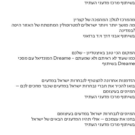
בשיתוף מרכז מדעני העתיד
מהמרכז לגולן: המהפכה של קצרין
מה מושך יותר ויותר ישראלים למטרופולין המתפתח של האזור היפה
במדינה?
בשיתוף אבני דרך וי.ד ברזאני
המקום הכי טוב באיצטדיון - שלכם
המונדיאל עם מסכי Dreame - כמו שעוד לא ראיתם ולא שמעתם
בשיתוף Dreame
הזדמנות אחרונה להצטרף לנבחרות ישראל במדעים
בואו להכיר את חברי נבחרות ישראל במדעים שכבר מחכים לכם –
המיונים בעיצומם
בשיתוף מרכז מדעני העתיד
המיונים לנבחרות ישראל במדעים בעיצומם
בחנו את עצמכם – אולי תהיו המדענים הבאים של ישראל
בשיתוף מרכז מדעני העתיד