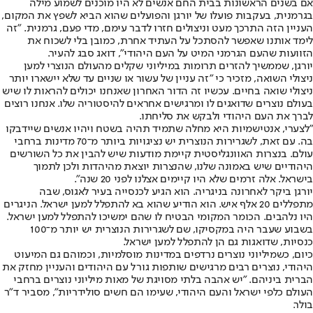
אם בשנים הראשונות בבית החם אנשים לא היו מוכנים לשמוע מילה
בגרמנית, בעקבות פועלו של יורגן והפועלים שהוא הביא לשפץ את המקום,
העניין הזה התרכך מעט וניצולים חזרו לדבר עימם, מדי פעם, גרמנית. "זה
לימד אותנו שאפשר להסתכל על העתיד אחרת, כמובן בלי לשכוח את
הזוועות שהעם הגרמני המיט על העם היהודי", דואג סבג להעיר.
יורגן, שממשיך להזרים תרומות במיליוני שקלים מהעולם הנוצרי למען
ניצולי השואה, מזכיר כי "זה עניין של עשור או שניים עד שלא יישארו יותר
ניצולי שואה בחיים. עכשיו זה הדור האחרון שאנחנו יכולים להראות לו שיש
בעולם נוצרים שדואגים לו ומרגישים אחראים להיסטוריה שלו. אנחנו רוצים
לברך את העם היהודי ולבקש את סליחתו.
"לצערי, אנטישמיות היא מחלה שתמיד תהיה בשטח ויהיו אנשים שיידבקו
בה. עם זאת, לשגרירות הנוצרית יש נציגויות ביותר מ־70 מדינות ברחבי
עולם. בנצרות האוונגליסטית קיימת מודעות שיש להבין את כל השורשים
היהודיים שיש באמונה שלנו, שהנצרות יוצאת מהיהדות ולכן לתמוך
בישראל. אלה זרמים שלא היו קיימים אצלנו לפני 20 שנה".
יורגן ביקר לאחרונה בניגריה. הוא הגיע לכנסייה בעיר לאגוס, שבה
מתפללים 20 אלף איש. הוא הודיע שהוא בא להתפלל למען ישראל. הניגרים
היו נלהבים. הכומר המקומי הבטיח לו שהם ימשיכו להתפלל למען ישראל.
בשבוע שעבר היה במקסיקו, שם לשגרירות הנוצרית יש יותר מ־100
כנסיות, שדואגות גם הן להתפלל למען ישראל.
כיום, כשמיליוני נוצרים נרדפים במדינות מוסלמיות, וכמוהם גם המיעוט
היהודי, נוצרים רבים מרגישים שותפות גורל עם היהודים והעניין מחזק את
הברית ביניהם. "יש אהבה בלתי מסויגת של מאות מיליוני נוצרים ברחבי
העולם כלפי ישראל והעם היהודי, שעימו הם חשים סולידריות", מסביר ד"ר
בולר.