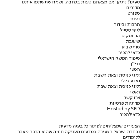
טעינו? נתקן! אם מצאתם טעות בכתבה, נשמח שתשתפו אותנו
מדורים
ספורט
דעות
תרבות ובידור
לייף סטייל
הורוסקופ
שישבת
סוף שבוע
כדאי להכיר
סיפור המשק הישראלי
נדל"ן
ראשי
זמני כניסת וצאת השבת
מידע כללי
זמני כניסת וצאת שבת
ראשי
צרו קשר
מדיניות פרטיות
Hosted by SPD
כדאי
להכיר
הצעירים שמצליחים לפתור כל בעיה מדעית
נבחרת ישראל הצעירה במדעים מעניקה חוויה שהיא הרבה מעבר
ללימודים