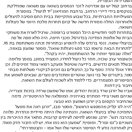
השגרירות הנוצרית.
ברחוב קסל יש גם אנדרטה לזכר הנספים בשואה עם משואה שמודלקת
בטקסים בידי דיירי הרחוב, ברחבת המוזיאון "יד לניצול". במסגרת
הפעילויות החברתיות, בכל שבוע מתקיימת בבית החם מסיבה לניצולים
ולאחרונה החלה מסורת חדשה של קיום תחרות מלכת היופי של ניצולות
השואה.
בתחרות לפני חודשיים היכל הספורט ברוממה, שרגיל לארח את משחקי
הבית של אלופת המדינה בכדורסל, מכבי חיפה, היה מלא מפה אל פה
בניצולי שואה. ננסי ברנדס עלה להופיע ובתחרות זכתה משתתפת בת 95.
"לתחרות הבאה נרשמו כבר 400 ניצולות שואה", מספר שמעון בגאווה,
"ואלה שבסוף יוותרו על ההשתתפות, יהיו בקהל".
וכשנגמר ערב שכזה, חוזר כל ניצול לחדרו, המצויד במזגן, במסך פלזמה
ובשלל תנאים נדרשים, בידיעה שטיפול ומעקב רפואי צמוד זמינים לו, וכן
חדר אוכל נהדר. נוסף על כך, הניצולים גם זוכים לביקורי משלחות מבתי
ספר, ביקורים של בני נוער, שוטרים ומתנדבים נוצרים, שבאים לשמוע את
הסיפורים המצמררים, כדי ללמוד ולא לשכוח לעולם את השואה.
חיבור בין דתות
אביו של יורגן שרד בזכות יהודים, אמו של שמעון שרדה בזכות נוצרייה.
שניהם משני צידי המתרס באירוניה המופלאה של ההיסטוריה. נדמה
שהחיבור הקסום בין יורגן ושמעון הוא טבעי.
"היה לנו קליק מהמפגש הראשון", מספר סבג, "יורגן ראה את מפעל
התמיכה שלנו בניצולי השואה, והנתינה שלו היתה מיידית ונהדרת, מלווה
בהרבה רגש". יורגן, שנוסע לחיפה לעיתים קרובות, מתאר את ההיכרות בין
השניים כ"נס וגורל", ומוסיף: "שמעון הוא כמו אחי, יש לנו חיבור חזק מאוד.
רק לאחרונה נודע לי הסיפור האישי שלו ושל אמו - והצטמררתי".