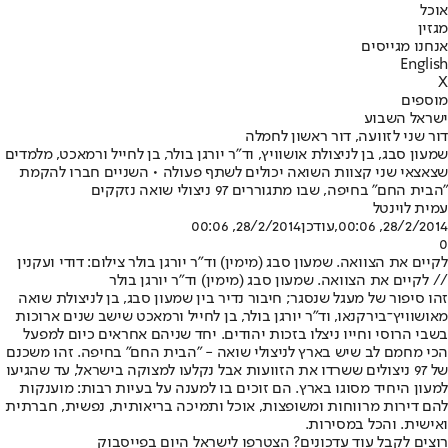
אוכל
מגזין
אנחנו מגייסים
English
X
מוספים
ישראל השבוע
דור שני לזוועה, דור ראשון לחמלה
שמעון סבג, בן לניצולת אושוויץ, וד"ר יורגן בולר, בן לחייל ורמאכט, מלמדים
שצאצאי שני קצוות השואה יכולים לשתף פעולה • השניים חברו להקמת
"הבית החם" בחיפה, שבו מתגוררים 97 ניצולי שואה נזקקים
עמית לוינטל
28/2/2014, 00:06
,עודכן
28/2/2014, 00:06
0
לקיים את הצוואה. שמעון סבג (מימין) וד"ר יורגן בולר צילום: דודי ועקנין
// לקיים את הצוואה. שמעון סבג (מימין) וד"ר יורגן בולר
זהו סיפור של מעגל שנסגר; חיבור נדיר בין שמעון סבג, בן לניצולת שואה
מאושוויץ־בירקנאו, וד"ר יורגן בולר, בן לחייל ורמאכט שישב שנים ארוכות
בשבי הרוסי וחייו ניצלו בזכות יהודים. יחד שניהם אחראים כיום למפעל
הכי מחמם לב שיש בארץ לניצולי שואה - "הבית החם" בחיפה. זהו משכנם
של 97 ניצולים ששרדו את הזוועות אבל נקלעו למצוקה בישראל, עד שהגיעו
למעון היחיד מסוגו בארץ. הם זוכים בו למענה על בעיות רבות: מוענקות
להם דירות מרווחות ומשופצות, אוכל ותמיכה בריאותית, נפשית, חברתית
ואישית. והכל במסירות.
רוצים לקבל עוד עדכונים? הצטרפו לישראל היום בפייסבוק