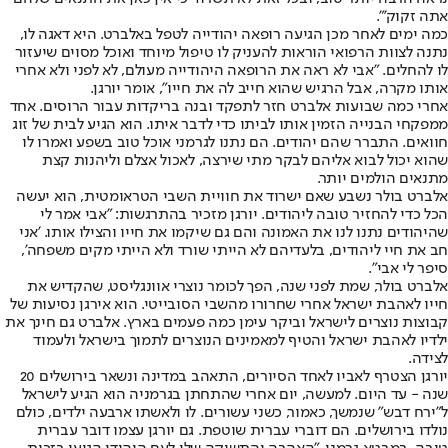
אתה זקוק'".
כמה ימים לאחר מכן הגיעה רופאה יהודייה לטפל באלברט. היא דאגה לו,
נתנה לצוות הרפואי הוראות להעניק לו טיפול מיוחד ואוכל מסוים שיעזור
לו להחלים. "אבי לא ראה את הרופאה היהודייה מעולם, לא לפני ולא אחרי
אותו מקרה, אבל הרגיש שהוא חייב לה את חייו", אומר יורגן.
אחרי כמה שבועות אלברט חזר לתפקד ובנה בריקדות עבור הרוסים. אחד
ממפקחי הבנייה הזמין אותו לביתו כדי לדבר איתו. הוא הגיע לבית של זוג
חוואים. התברר שהם יהודים. הם נתנו לגרמני אוכל טוב בשפע ואמרו לו
שהוא יכול לבוא אליהם לבקר מתי שירצה, לאכול אצלם וליהנות קצת
מתנאים הולמים יותר.
אלברט בולר נשבע שאם ישרוד את חוויית השבי הטראומטית, הוא יעשה
הכל כדי להחזיר טובה ליהודים. יורגן מזכיר בהתרגשות: "אבי אמר לי
שהיהודים נתנו לנו את האמונה והם גם שיקמו את חייו והצילו אותו. 'אני
חב את חיי ליהודים, בלעדיהם לא הייתי שורד ולא הייתי מקים משפחה',
סיפר לי אבי".
אלברט בולר, שמת לפני שנה, הפך לכומר נוצרי אוונגליסט, שהקדיש את
חייו לאהבת ישראל אחרי שחרורו מהשבי הסובייטי. הוא אירגן נסיעות של
קבוצות נוצרים לישראל וביקר עימן כמה פעמים בארץ. אלברט גם חינך את
ילדיו לאהבת ישראל והטיף למאמינים הנוצרים לתמוך בישראל ולעמוד
לצידה.
יורגן הצטרף לאביו לאחד הסיורים, התאהב במדינה ונשאר בירושלים 20
שנה - עד היום. למעשה, יום אחרי שהתחתן בגרמניה הוא הגיע לישראל
ל"ירח דבש" שנמשך, כאמור, כשני עשורים. לו ולאשתו ארבעה ילדים, כולם
נולדו בירושלים. הם דוברי עברית שוטפת. גם יורגן עצמו דובר עברית