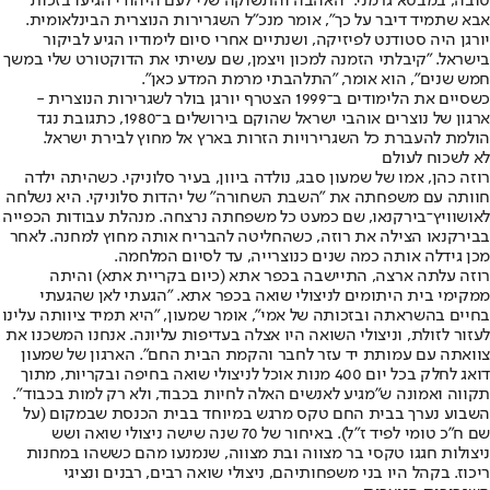
טובה, במבטא גרמני. "האהבה והתשוקה שלי לעם היהודי הגיעו בזכות
אבא שתמיד דיבר על כך", אומר מנכ"ל השגרירות הנוצרית הבינלאומית.
יורגן היה סטודנט לפיזיקה, ושנתיים אחרי סיום לימודיו הגיע לביקור
בישראל. "קיבלתי הזמנה למכון ויצמן, שם עשיתי את הדוקטורט שלי במשך
חמש שנים", הוא אומר, "התלהבתי מרמת המדע כאן".
כשסיים את הלימודים ב־1999 הצטרף יורגן בולר לשגרירות הנוצרית -
ארגון של נוצרים אוהבי ישראל שהוקם בירושלים ב־1980, כתגובת נגד
הולמת להעברת כל השגרירויות הזרות בארץ אל מחוץ לבירת ישראל.
לא לשכוח לעולם
רוזה כהן, אמו של שמעון סבג, נולדה ביוון, בעיר סלוניקי. כשהיתה ילדה
חוותה עם משפחתה את "השבת השחורה" של יהדות סלוניקי. היא נשלחה
לאושוויץ־בירקנאו, שם כמעט כל משפחתה נרצחה. מנהלת עבודות הכפייה
בבירקנאו הצילה את רוזה, כשהחליטה להבריח אותה מחוץ למחנה. לאחר
מכן גידלה אותה כמה שנים כנוצרייה, עד לסיום המלחמה.
רוזה עלתה ארצה, התיישבה בכפר אתא (כיום בקריית אתא) והיתה
ממקימי בית היתומים לניצולי שואה בכפר אתא. "הגעתי לאן שהגעתי
בחיים בהשראתה ובזכותה של אמי", אומר שמעון, "היא תמיד ציוותה עלינו
לעזור לזולת, וניצולי השואה היו אצלה בעדיפות עליונה. אנחנו המשכנו את
צוואתה עם עמותת יד עזר לחבר והקמת הבית החם". הארגון של שמעון
דואג לחלק בכל יום 400 מנות אוכל לניצולי שואה בחיפה ובקריות, מתוך
תקווה ואמונה ש"מגיע לאנשים האלה לחיות בכבוד, ולא רק למות בכבוד".
השבוע נערך בבית החם טקס מרגש במיוחד בבית הכנסת שבמקום (על
שם ח"כ טומי לפיד ז"ל). באיחור של 70 שנה שישה ניצולי שואה ושש
ניצולות חגגו טקסי בר מצווה ובת מצווה, שנמנעו מהם כששהו במחנות
ריכוז. בקהל היו בני משפחותיהם, ניצולי שואה רבים, רבנים ונציגי