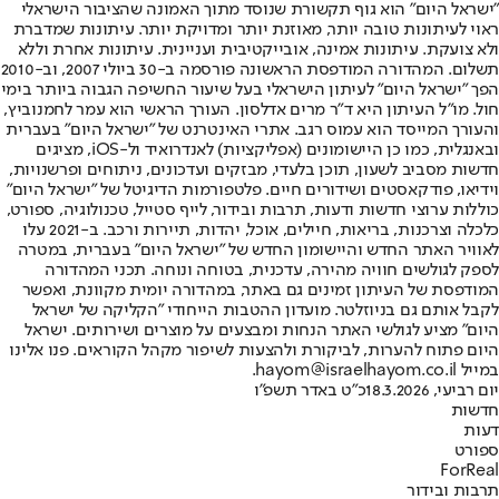
"ישראל היום" הוא גוף תקשורת שנוסד מתוך האמונה שהציבור הישראלי
ראוי לעיתונות טובה יותר, מאוזנת יותר ומדויקת יותר. עיתונות שמדברת
ולא צועקת. עיתונות אמינה, אובייקטיבית ועניינית. עיתונות אחרת וללא
תשלום. המהדורה המודפסת הראשונה פורסמה ב-30 ביולי 2007, וב-2010
הפך "ישראל היום" לעיתון הישראלי בעל שיעור החשיפה הגבוה ביותר בימי
חול. מו"ל העיתון היא ד"ר מרים אדלסון. העורך הראשי הוא עמר לחמנוביץ,
והעורך המייסד הוא עמוס רגב. אתרי האינטרנט של "ישראל היום" בעברית
ובאנגלית, כמו כן היישומונים (אפליקציות) לאנדרואיד ול-iOS, מציגים
חדשות מסביב לשעון, תוכן בלעדי, מבזקים ועדכונים, ניתוחים ופרשנויות,
וידיאו, פודקאסטים ושידורים חיים. פלטפורמות הדיגיטל של "ישראל היום"
כוללות ערוצי חדשות ודעות, תרבות ובידור, לייף סטייל, טכנולוגיה, ספורט,
כלכלה וצרכנות, בריאות, חיילים, אוכל, יהדות, תיירות ורכב. ב-2021 עלו
לאוויר האתר החדש והיישומון החדש של "ישראל היום" בעברית, במטרה
לספק לגולשים חוויה מהירה, עדכנית, בטוחה ונוחה. תכני המהדורה
המודפסת של העיתון זמינים גם באתר, במהדורה יומית מקוונת, ואפשר
לקבל אותם גם בניוזלטר. מועדון ההטבות הייחודי "הקליקה של ישראל
היום" מציע לגולשי האתר הנחות ומבצעים על מוצרים ושירותים. ישראל
היום פתוח להערות, לביקורת ולהצעות לשיפור מקהל הקוראים. פנו אלינו
במייל hayom@israelhayom.co.il.
יום רביעי, 18.3.2026
כ"ט באדר תשפ"ו
חדשות
דעות
ספורט
ForReal
תרבות ובידור