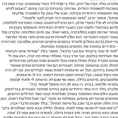
אלברט בולר, אביו של יורגן, נולד ב־1926 ליד העיר שטוטגרט. אביו ואמו גרו
בשכנות למשפחה יהודית, שהיתה בחברות קרובה עימם. "כשבאו לגרש
את המשפחה היהודית מביתה, סבא שלי צעק על המשטרה שלקחה
אותם", מספר יורגן, "ומאז הגסטאפו היה מציק לסבי ולסבתי".
אלברט לא גדל כנוצרי אדוק. הוא גויס לוורמאכט בשנה האחרונה למלחמה,
נלחם בנורמנדי ולאחר מכן הועבר לחזית המזרחית והשתתף בקרבות
באזור שהיום נמצא בסלובקיה. במאי 1945, עם סיום המלחמה, אלברט נפל
בשבי הצבא הסובייטי. הוא נאלץ לשהות ארבע שנים וחצי באזור המיוער
בריינסק (כיום בפולין) ולשרוד בתנאים איומים ונוראים, שלמרבה האירוניה
- מזכירים במשהו את התנאים בגטאות ובמחנות.
"לפני 15 שנה ביקרתי עם אבי בדכאו", מספר בולר, "עמדתי איתו וקראתי
את העדויות במקום. אבי פרץ בבכי, שאלתי אותו מה קרה. הוא ענה לי
שהוא וחבריו קיבלו אפילו פחות אוכל ותנאים ממה שכתוב שהיהודים
קיבלו. מובן שהשואה ומחנה השבויים הם שני סיפורים שונים שאסור
להשוות ביניהם, אבל יש טראומות דומות ששני הצדדים חוו. אבי לא היה
כמו ניצול שואה, אבל חוויתי ממנו חוויות דומות. היו לו טראומות,
פלאשבקים, סיוטים בלילה. אמא אף פעם לא הרשתה לי ולאחי לצפות
בסרטי מלחמה בבית, כי אבא לא היה מסוגל לעמוד בזה".
אלברט בולר היה אחד היחידים שיצא בחיים ממחנה השבויים בבריינסק.
כמעט כולם מתו ממחסור באוכל, מאלימות קשה מצד החיילים הרוסים,
מתנאים סניטריים איומים, ממחלות או מקור. "אבי סבל מדלקת ריאות, הוא
היה חולה אנוש וכבר שכב על מיטת המוות", בולר מצטט מדברי אביו,
"הרופא אמר לו שהוא עומד למות. במהלך הלילה אבא סיפר שאלוהים ביקר
אותו והוא הרגיש חוויה חוץ־גופית גדולה. למחרת הרופא אמר לו: 'אתה
נראה הרבה יותר טוב, ובכל זאת לא תשרוד כי אין כאן את התנאים שלהם