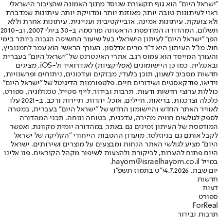
"ישראל היום" הוא גוף תקשורת שנוסד מתוך האמונה שהציבור הישראלי
ראוי לעיתונות טובה יותר, מאוזנת יותר ומדויקת יותר. עיתונות שמדברת
ולא צועקת. עיתונות אמינה, אובייקטיבית ועניינית. עיתונות אחרת וללא
תשלום. המהדורה המודפסת הראשונה פורסמה ב-30 ביולי 2007, וב-2010
הפך "ישראל היום" לעיתון הישראלי בעל שיעור החשיפה הגבוה ביותר בימי
חול. מו"ל העיתון היא ד"ר מרים אדלסון. העורך הראשי הוא עמר לחמנוביץ,
והעורך המייסד הוא עמוס רגב. אתרי האינטרנט של "ישראל היום" בעברית
ובאנגלית, כמו כן היישומונים (אפליקציות) לאנדרואיד ול-iOS, מציגים
חדשות מסביב לשעון, תוכן בלעדי, מבזקים ועדכונים, ניתוחים ופרשנויות,
וידיאו, פודקאסטים ושידורים חיים. פלטפורמות הדיגיטל של "ישראל היום"
כוללות ערוצי חדשות ודעות, תרבות ובידור, לייף סטייל, טכנולוגיה, ספורט,
כלכלה וצרכנות, בריאות, חיילים, אוכל, יהדות, תיירות ורכב. ב-2021 עלו
לאוויר האתר החדש והיישומון החדש של "ישראל היום" בעברית, במטרה
לספק לגולשים חוויה מהירה, עדכנית, בטוחה ונוחה. תכני המהדורה
המודפסת של העיתון זמינים גם באתר, במהדורה יומית מקוונת, ואפשר
לקבל אותם גם בניוזלטר. מועדון ההטבות הייחודי "הקליקה של ישראל
היום" מציע לגולשי האתר הנחות ומבצעים על מוצרים ושירותים. ישראל
היום פתוח להערות, לביקורת ולהצעות לשיפור מקהל הקוראים. פנו אלינו
במייל hayom@israelhayom.co.il.
יום שבת, 4.7.2026
י"ט בתמוז תשפ"ו
חדשות
דעות
ספורט
ForReal
תרבות ובידור