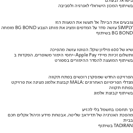
בישראל ובעולם
בשיתוף המכון הישראלי לאנרגיה ולסביבה
צובעים את הבית? אל תעשו את הטעות הזו
מומחה BG BOND עושה סדר על המדפים ומציג את מותג הצבע SIMPLY
בשיתוף BG BOND
שיא של 600 מיליון שקל: הטוטו עושה מהפיכה
יחסי הימור משופרים, הפקדות ב-Apple Pay ותשלום זכיות מיידי
בשיתוף המועצה להסדר ההימורים בספורט
הפרויקט החדש שמסקרן רוכשים בפתח תקווה
קבוצת אלמוג מציגה את פרויקט MALA: מגדלי הפרימיום האחרונים
בפתח תקווה
בשיתוף קבוצת אלמוג
כך תחסכו בחשמל בלי להזיע
מהפכת האנרגיה של תדיראן: שליטה, אבטחת מידע וניהול אקלים חכם
בבית
בשיתוף TADIRAN