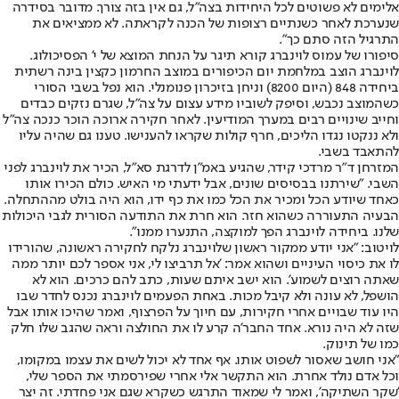
אלימים לא פשוטים לכל היחידות בצה"ל, גם אין בזה צורך. מדובר בסידרה
שנערכת לאחר כשנתיים רצופות של הכנה לקראתה. לא ממציאים את
התרגיל הזה סתם כך".
סיפורו של עמוס לוינברג קורא תיגר על הנחת המוצא של י' הפסיכולוג.
לוינברג הוצב במלחמת יום הכיפורים במוצב החרמון כקצין בינה רשתית
ביחידה 848 (היום 8200) וניחן בזיכרון פנומנלי. הוא נפל בשבי הסורי
כשהמוצב נכבש, וסיפק לשוביו מידע עצום על צה"ל, שגרם נזקים כבדים
וחייב שינויים רבים במערך המודיעין. לאחר חקירה ארוכה הוכר כנכה צה"ל
ולא ננקטו נגדו הליכים, חרף קולות שקראו להענישו. טענו גם שהיה עליו
להתאבד בשבי.
המזרחן ד"ר מרדכי קידר, שהגיע באמ"ן לדרגת סא"ל, הכיר את לוינברג לפני
השבי. "שירתנו בבסיסים שונים, אבל ידעתי מי האיש. כולם הכירו אותו
כאחד שיודע הכל ומכיר את הכל כמו את כף ידו, הוא היה בולט מההתחלה.
הבעיה התעוררה כשהוא חזר. הוא חרת את התודעה הסורית לגבי היכולות
שלנו. ביחידה לוינברג הפך למוקצה, התנערו ממנו".
לויטוב: "אני יודע ממקור ראשון שלוינברג נלקח לחקירה ראשונה, שהורידו
לו את כיסוי העיניים ושהוא אמר: 'אל תרביצו לי, אני אספר לכם יותר ממה
שאתה רוצים לשמוע'. הוא ישב איתם שעות, כתב להם כרכים. הוא לא
הושפל, לא עונה ולא קיבל מכות. באחת הפעמים לוינברג נכנס לחדר שבו
היו עוד שבויים אחרי חקירות, עם חיוך על הפרצוף, ואמר שהיכו אותו אבל
שזה לא היה נורא. אחד החבר'ה קרע לו את החולצה וראה שהגב שלו חלק
כמו של תינוק.
"אני חושב שאסור לשפוט אותו. אף אחד לא יכול לשים את עצמו במקומו,
וכל אדם נולד אחרת. הוא התקשר אלי אחרי שפירסמתי את הספר שלי,
'שקר השתיקה', ואמר לי שמאוד התרגש כשקרא שגם אני פחדתי. זה יצר