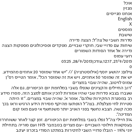
אוכל
מגזין
אנחנו מגייסים
English
X
מוספים
שישבת
סדרות השבי של צה"ל: הצצה נדירה
שיחות עם פדויי שבי, חוקרי שבויים, מפקדים ופסיכולוגים מספקות הצצה
נדירה אל אחד הסודות השמורים
רועי עמוס
27/9/2013, 12:17
,עודכן
28/9/2013, 03:25
0
צילום: יהושע יוסף (אילוסטרציה) // "יש אחד שמוסר 20 אחוזים מהמידע,
יש את זה שמוסר 50 אחוזים, ויש את זה שמוסר הכל", אומר הטייס רס"ן
עמוס לויטוב, שהיה שבוי במצרים
"רוב החיילים והקצינים שנפלו בשבי במלחמת יום הכיפורים, גם אלה
שעברו בצבא סדרות שבי שהיו אמורות להכין אותם למצב הזה, מסרו מידע
רב במסגרת החקירות שלהם", אומר א', שהיה שבוי במצרים. "זו היתה
סטירת לחי מצלצלת. בצה"ל הופתעו מהיקף מסירת הידע הרגיש וראו בכך
מכה קשה. הצבא נחשף בפני האויב יותר משנחשף אי פעם מאז קום
המדינה".
314 חיילי צה"ל נפלו בשבי במלחמת יום הכיפורים. זמן קצר לאחר ששוחררו
בעסקאות חילופי השבויים -
עם מצרים בנובמבר 1973 ועם סוריה בתחילת
יוני 1974 - הובלו פדויי השבי לחקירות במתקן הסודי בזכרון יעקב