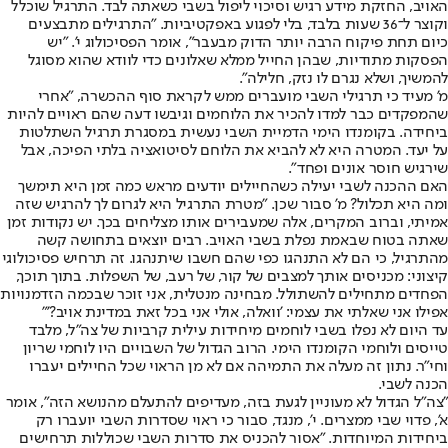
האויב, החזקת מידע רגיש וסיכוי ליפול בשבי כשאתה לבד. התרגיל שוכלל
וקוצר ל־36 שעות בלבד, בלי לפגוע באפקטיביות. "התרגילים מתבצעים
כיום תחת פיקוח הרבה יותר הדוק מבעבר", אומר הפסיכולוג י'. "יש
הפסקות מתודיות, שבהן החייל ממלא שאלונים כדי לוודא שהוא מסוגל
להמשיך, ושלא נגרם לו נזק, חלילה".
מ' מעיד כי תרגילי השבי מועברים ממש לקראת סוף ההכשרה, "אחרי
שהמפקדים כבר למדו להכיר את הלוחמים וגיבשו דעה שהם ראויים להיות
ביחידה. בקומנדו הימי הדמיית השבי נעשית במסגרת תרגיל השתלטות
על יעד. המטרה היא לא להביא את הלוחם לסיטואציה בלתי הפיכה, אבל
שירגיש חוסר אונים ופחד".
האם ההכנה לשבי יעילה כשהחיילים יודעים מראש כמה זמן היא תימשך
ומה היא תכלול? מ' סבור שכן. "מטרת התרגיל היא לגרום לך להרגיש שזה
אמיתי, וברוב המקרים, אלה שמעבירים אותו מצליחים בכך. יש נקודות זמן
שאתה בטוח שבאמת נפלת בשבי האויב. רבים יוצאים בתחושה קשה
מהתרגיל, כי הם לא התנהגו כפי שהם חשבו שיתנהגו. זה תרחיש פסיכולוגי
קיצוני: מכניסים אותך למצבים של קור, של רעב, של השפלות. בתוך תוכך,
הפחדים מתחילים להשתולל. מבחינה מנטלית, אני זוכר שבכמה הזדמנויות
אפילו אני שאלתי את עצמי: 'וואלה, אולי אני בכל זאת במדינת אויב?'"
עד היום לא נפלו בשבי לוחמים מיחידות עילית קרביות של צה"ל, מלבד
טייסים ולוחמי הקומנדו הימי. הרוב הגדול של השבויים היו לוחמי שריון
וחי"ר. נתון זה מעלה את התמיהה אם לא מן הראוי שכל החיילים יעברו
הכנה לשבי.
"צה"ל הגדול לא מעוניין לגעת בזה, מעדיפים להתעלם מהנושא הזה", אומר
א', פדוי שבי ממצרים. י', מנגד, סבור כי ראוי שסדרות השבי יועברו רק
ביחידות המיוחדות. "אסור להכניס את סדרות השבי שכוללות תרחישים