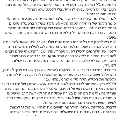
עדיין הייתי רווי בהמון רגשות, ומי שהיה אז ראש להק מודיעין של חיל
האוויר, תא"ל רפי הר לב, תפס אותי ואמר לי שחושבים לבטל את סדרות
השבי בקורס הטיס. עניתי לו מייד, בלי להסס: 'שלא תעזו'".
"בנינו סיפורי כיסוי"
לאחר המלחמה קיבלו פדויי השבי טלפון מאנשי יחידה 504. עד היום לא
סופר חלקה של היחידה המסווגת - העוסקת בעיקר בהפעלת סוכנים
ובחקירת שבויים - במערך סדרות השבי שמקיימים ביחידות מיוחדות.
המטרה ברורה: הכנת החיילים לאחד התרחישים הנוראים ביותר - נפילה
בשבי.
"הם רצו לבחון את כל היבטי ההתנהגות שלנו בשבי, ובין השאר להבין מה
היה יעיל בסדרות שעברנו לפני המלחמה ומה לא, לאילו תרחישים ניתן
להכין את הלוחמים ולאילו לא", מספר ד', פדוי שבי. "הרגשתי שהם רוצים
להפוך את הסדרות למשהו הרבה יותר אפקטיבי. כבר היה ברור שרוב
השבויים, אם לא כולם, דיברו. הם רצו להבין במה הסדרות כן יכולות
להועיל".
הדגשים בסדרות השבי שונו. "במקום להתעקש על כך ששבוי צריך לשתוק,
התחילו לחשוב על בניית סיפורי כיסוי שיאפשרו לו לדבר, ועדיין להימנע
מלספר את המידע הקריטי", אומר א', פדוי שבי.
מ': "לא רק שהאיסור לדבר כבר לא היה קיים, אלא שהתוכן של סדרות השבי
השתנה מאוד, והושם דגש על ההיבט המנטלי בהן. ההבנה החדשה היתה
שצריך לחשוף את הלוחמים בצורה עמוקה יותר למורשת קרב, שישמעו
סיפורים של פדויי שבי, ושכל אחד יפיק תובנות אישיות. הפן הפיזי הפך
למשהו משני, אם כי חובה שגם הוא יהיה קיים".
לדבריו, בסדרות שאחרי המלחמה הושיבו את לוחמי שייטת 13 לצפות
בסרטים שבהם שבויים, גם ישראלים וגם בצבאות זרים, תיארו לפרטי