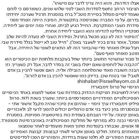
אצלו הזדהות, והוא היה צריך לדבר עם מישהו".
הציבור הרחב נחשף לסדרות השבי לפני שלוש שנים, כשפורסם כי לוחם
שעמד לסיים מסלול בסיירת מטכ"ל ברח במסגרת תרגיל שערכה יחידתו
בדרום. על פי הסברה שפורסמה בתקשורת, הסיבה היתה הפחד מפני
סידרת השבי המתקרבת. החייל הגיע לביתו, ואחרי כמה ימים שב ליחידה.
מפקדיו החליטו להדיחו והוא הועבר ליחידה אחרת.
"הסיפור הזה לא נבע מכשל בתרגיל, וסידרת השבי לא נועדה להיות שלב
מסנן", אומר גורם בכיר לשעבר באמ"ן. "חייל טוב לא ייפול בגלל סידרת שבי.
חבל שגילו מאוחר מדי שהבחור הזה לא התאים לאופי של היחידה, אבל
מוטב מאוחר מאף פעם".
מ' סבור שהשינוי החשוב ביותר שחל בעקבות מלחמת יום הכיפורים הוא
"ההבנה של לוחמים שאם ייפלו בשבי זה בסדר לדבר, אבל רק כשצריך. וזו
הבנה חשובה מאוד שהמלחמה הובילה אליה. האם אפשר להכין בן אדם
לשבי? אני בטוח שכן. בדיוק כמו שאפשר להכין בן אדם להרוג".
shishabat@israelhayom.co.il
הניסוי של פרופ' זימבארדו
ראיה לחשיבות הפיקוח ההדוק בסדרות שבי אפשר למצוא באחד הניסויים
הפסיכולוגיים המודרניים המפורסמים ביותר, שנערך בשנת 1971. פרופ'
פיליפ זימבארדו ערך ניסוי - שהיום אין סיכוי שהיה מקבל אישור אתי -
ובמסגרתו בחן כיצד בני אדם נורמליים יכולים להפוך לרעי לב ולאכזריים
באופן קיצוני, על ידי הצבתם בעמדת כוח בסיטואציה מסוימת. במסגרת
הניסוי נבנה כלא במרתף של מחלקת הפסיכולוגיה באוניברסיטת סטנפורד.
18 אנשים, שנבחרו בקפדנות מתוך מאות מועמדים לאחר שנמצאו
כמאוזנים ביותר, חולקו באופן אקראי לשתי קבוצות: קבוצת האסירים
וקבוצת הסוהרים. לא חלפו שעות בודדות, והסוהרים הפכו לסדיסטים