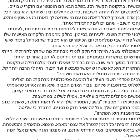
פרטים את מה שעבר עליהם ברגעי השבי, ומה עזר להם להחזיק מעמד,
נפשית, בתקופה הקשה הזו. בשלב הבא הם הופגשו עם חוקרי שבויים.
"למפגשים הללו היתה חשיבות, כדי שהחיילים יבינו שחוקר הוא בסך הכל
בן אדם, ושצריך לנהל דיאלוג גם עם מי שנראה לך באותו רגע כשטן מוחלט.
והכי חשוב - שהם יכולים להתמודד איתו".
עמוס לויטוב מעביר היום הרצאות ללוחמים ביחידות מיוחדות, לעיתים
לפני סדרות השבי, ולעיתים בסיומן. כחלק מהפקת הלקחים האישית שלו
ושל פדויי שבי ממלחמת יום הכיפורים הוא מסביר שהוא דוגל בתזה שיש
לספר ללוחם הכל, גם אם זה עלול להרתיע אותו.
"כשנפלתי בשבי, הייתי דף חלק לגמרי מבחינת מה שהולך לקרות לי. הייתי
חודשיים בחקירות ובעינויים, עברתי גיהינום לא קטן. אחר כך הייתי
בבידוד במשך חצי שנה. היום ברור לי שאילו ידעתי מלכתחילה שתקופת
החקירות היא לא משהו שיימשך מעכשיו ועד הנצח, היה לי הרבה יותר קל.
זו הסיבה שהכנה מנטלית היא מאוד חשובה".
רבים מפדויי השבי העידו על תופעה פסיכולוגית מרתקת: הם הצליחו
לשלוט במחשבות שלהם. עבור האדם הסביר, שלא חווה אירוע טראומתי
בסדר גודל כזה, זה נתפס כבלתי הגיוני; אבל מתברר כי במצבי קיצון,
אנשים מסוגלים לדברים עילאיים. אפילו לשלוט במחשבות.
הפסיכולוג י' מסביר: "בשבי, המטרה שלך היא להראות חולשה, שאתה כנוע
בפני החוקרים שלך, אבל להישאר חזק מבפנים. התברר כי שליטה
במחשבות היא הפתרון".
לויטוב מספר כי מחשבותיו על המשפחה בימים הראשונים בשבי החלישו
אותו. "ניסיתי כל הזמן לנטרל את עצמי מאבא, מאמא, מהאחים והמשפחה.
יש בראש מפסקים, ואני הורדתי אותם. זה מנגנון הגנה שקיים אצל המון
אנשים".