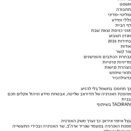
משפט
תחבורה
פוליטי-מדיני
כללי ומידע
דף הבית
זמני כניסת וצאת שבת
מגזין השבוע
בחירות 2026
אודות
צור קשר
נבחרת הכתבים והפרשנים
מדיניות פרטיות
הצהרת נגישות
תנאי שימוש
כדאי
להכיר
כך תחסכו בחשמל בלי להזיע
מהפכת האנרגיה של תדיראן: שליטה, אבטחת מידע וניהול אקלים חכם
בבית
בשיתוף TADIRAN
בצל איומי איראן: כך נערך משק האנרגיה
פסגת האנרגיה במעמד שגריר ארה"ב, שר האנרגיה ובכירי התעשייה