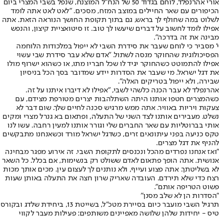
אורי אהרנפלד, לוחם בגדוד 50 של הנח"ל המוצנח, שנפל בשבי המצרי ביום
הכיפורים עם שאר החיילים במוצב המזח, מסכים. "לאט לאט אתה לומד
לשלוט במה שחולף לך בראש, גם בתוך תקופת החושך הנוראה הזאת. אתה
אפילו לומד לחשוב על דברים שיעשו לך טוב. זו סיטואציית קיצון, והנפש
מבינה את זה בדרכה".
י' מסביר כי לוחם שעבר את סידרת השבי לא ייפול במלכודות הלוחמה
הפסיכולוגית שהחוקר מנסה לשתול. "אדם שלא עבר סידרת שבי עשוי
אפילו להתמוטט כשהחוקר יגיד לו שכל חבריו מתו, או כשהוא ישרוף מולו
את דגל ישראל. מי שעבר את הסדרות יידע שמדובר בסך הכל בניסיון
שבירה, ולא ייפול בטריקים האלה".
אהרנפלד לא עבר הכנה כלשהי לשבי, "אפילו לא דיברו איתנו על זה.
כשהמצרים חטפו אותנו היתה השתלהבות יצרים מטורפת מצידם, עם
צעקות ויריות באוויר. אתה ממש מרגיש סכנה לחיים שלך. שום דבר לא
נשלט. מעבירים אותנו לצד השני של התעלה, ופתאום בא גנרל מצרי ומקים
אותי בברוטליות עם שאר החברים שלי וגורר אותנו למעין רחבה. עשו לנו
טקס כניעה בפני עיתונאים זרים, כשדגל ישראל מורד וכשאנחנו מתבקשים
להניף את דגל מצרים.
"ואז אנחנו נפרדים מהכל ונכנסים לתקופת השבי. זה אירוע מפגר מבחינה
אנושית. אתה הופך פתאום לאדם ששולט רק בנשימות, אם בכלל. כל השאר
לא בשליטתך. אתה פצוע ועייף, ולא נותנים לך לעצום עין. מכים אותך מכות
רצח כדי שלא תירדם. העובדה שאריק שרון חצה את התעלה באותן שעות
פשוט הטריפה אותם".
"הסדרות הן לא שלב מסנן"
תרגיל השבי מועבר כיום בסיירת מטכ"ל, בשייטת 13, ביחידת שלדג ובקורס
טיס - יחידות שלהן שלושה מאפיינים משותפים: פעילות מעבר לקווי