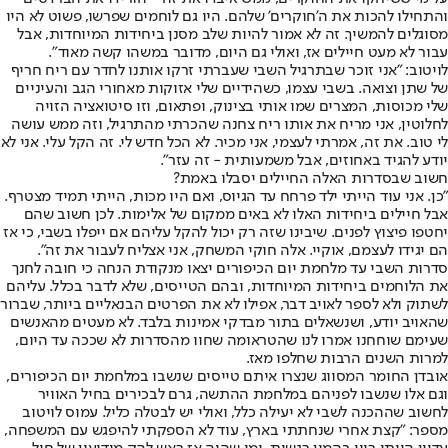
והתחילו להכות את ה'חוקרים' שלהם. היו גם לוחמים שפרשו, פשוט לא היו
מסוגלים להמשיך. זה לא אמור להיות שלב מסנן ביחידות המיוחדות, אבל
עבור לא מעט חיילים אז, ואולי גם היום, מדובר במשהו קשה מאוד".
לויטוב: "אני זוכר שבתרגיל השבי שעברתי זרקו אותנו לחדר עם ריח חריף
של שתן וצואה. בשבי עצמו, כשהידיים שלי אזוקות מאחורי הגב והעיניים
שלי מכוסות, המצרים שמו אותי בצינוק, ופתאום, וזו סיטואציה הזויה
לחלוטין, אני מריח את אותו ריח צחנה שהכרתי מהתרגיל, וזה ממש עושה
לי טוב. את זה, אמרתי לעצמי, אני מכיר. לא הכל חדש לי. זה הקל עלי. אני לא
יודע להגיד באחוזים, אבל משמעותית - זה עזר".
חשוב שבסדרות האלה החיילים יסבלו באמת?
"כן. אני עוד הייתי ילד פרחח עד הגיוס, ואם היו מכות, הייתי תמיד מצטרף.
אבל חיילים ביחידות האלו לא באים ממקום של אלימות. לכן חשוב שהם
יחטפו פיצוץ לפנים. שיבינו שזה רק יכול להקל עליהם אם ייפלו בשבי, כי אז
הם יגידו לעצמם, אוקיי. אלה חוקי המשחק, אני אצליח לעבור את זה".
סדרות השבי עד מלחמת יום הכיפורים יצאו מנקודת הנחה כי חובה לחנך
את הלוחמים ביחידות המיוחדות, ובהם הטייסים, שלא לדבר בכלל. עליהם
לשתוק ולא לספר לאויב דבר, אפילו לא את הפרטים הבנאליים ביותר, שברור
שהאויב יודע, ושנשאלים בתור מבדקי אמינות בלבד. לא מעטים מהאנשים
שעימם שוחחנו אמרו לנו שהטראומה שחוו מהסדרות לא שככה עד היום,
למרות השנים הרבות שחלפו מאז.
אובדן החומר המסווג שנצרו איתם טייסים שנשבו במלחמת יום הכיפורים,
וגם אלו שנשבו לפניהם במלחמת ההתשה, גרם לבכירים בחיל האוויר
לחשוב שההכנה לשבי לא יעילה כלל, ואולי יש לבטלה כליל. עמוס לויטוב
מספר: "קצת אחרי שנחתתי בארץ, עוד לא הספקתי להיפגש עם המשפחה,