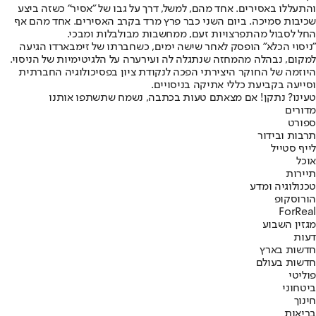
והתעללו באסירים. אחד מהם, למשל, דרך על גבו של "אסיר" כשזה ביצע
שכיבות סמיכה. ביום השני כבר פרץ מרד בקרב האסירים. אחד מהם אף
החל לסבול מהתפרצויות זעם, ממחשבות מבולבלות ומבכי.
"ניסוי הכלא" הופסק לאחר שישה ימים, כשחברתו של זימבארדו הגיעה
למקום, נבהלה מהמחזה שנתגלה לה ועירערה על הלגיטימיות של הניסוי.
היוזמה של החוקר היצירתי הפכה לנקודת ציון בפסיכולוגיה החברתית
וסייעה בקביעת כללי אתיקה בניסויים.
טעינו? נתקן! אם מצאתם טעות בכתבה, נשמח שתשתפו אותנו
מדורים
ספורט
תרבות ובידור
לייף סטייל
אוכל
תיירות
טכנולוגיה ומדע
הורוסקופ
ForReal
מגזין השבוע
דעות
חדשות בארץ
חדשות בעולם
פוליטי
ביטחוני
חינוך
בריאות