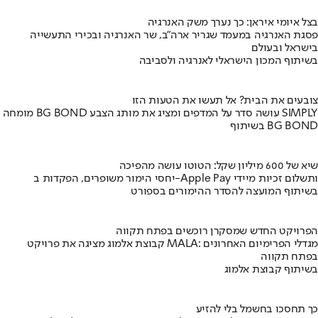
בצל איומי איראן: כך נערך משק האנרגיה
פסגת האנרגיה במעמד שגריר ארה"ב, שר האנרגיה ובכירי התעשייה
בישראל ובעולם
בשיתוף המכון הישראלי לאנרגיה ולסביבה
צובעים את הבית? אל תעשו את הטעות הזו
מומחה BG BOND עושה סדר על המדפים ומציג את מותג הצבע SIMPLY
בשיתוף BG BOND
שיא של 600 מיליון שקל: הטוטו עושה מהפיכה
יחסי הימור משופרים, הפקדות ב-Apple Pay ותשלום זכיות מיידי
בשיתוף המועצה להסדר ההימורים בספורט
הפרויקט החדש שמסקרן רוכשים בפתח תקווה
קבוצת אלמוג מציגה את פרויקט MALA: מגדלי הפרימיום האחרונים
בפתח תקווה
בשיתוף קבוצת אלמוג
כך תחסכו בחשמל בלי להזיע