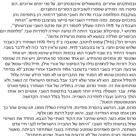
ובמתקנים אחרים. בתשאולים אינטנסיביים, על פני ימים ארוכים, הם
סיפרו מה המידע שמסרו לשוביהם הסורים והמצרים.
בעקבות המלחמה עברו סדרות השבי מהפך דרמטי, הן בתפיסה והן
בתכנים עצמם. כמה מפדויי השבי אף סייעו בעיצובן מחדש. "הנחת
העבודה עד 1973 היתה שעליך למסור רק את פנקס השבי שברשותך",
מדגיש י', פסיכולוג שבעבר היתה לו נגיעה ישירה לסדרות שבי. "מלחמת יום
הכיפורים חוללה בנושא לא פחות מרעידת אדמה".
הטייס רס"ן (מיל') עמוס לויטוב, שנשבה ב־5 ביולי 1970 ושוחרר רק כעבור
שלוש שנים וחצי, ב־16 בנובמבר 1973, טוען ש"אין דבר כזה לא לדבר בשבי.
השוני היחיד בין שבוי לשבוי הוא בכמות המידע שהוא מוסר. יש אחד
שמוסר 20 אחוזים מהמידע, יש אחד שמוסר 50 אחוזים, ויש את זה שמוסר
הכל. דורות של לוחמים גדלו על הסיפור של אורי אילן, חייל גולני שנפל עם
ארבעה חבריו בשבי הסורי בדצמבר 1954 והתאבד אחרי שכתב 'לא בגדתי'.
הוא התכוון שהוא לא הסגיר את החברים או לא מסר מידע שהיה עלול
להפליל אותם. הוא לא אמר שלא דיבר. אבל באתוס הישראלי זה נשאר, ולא
פותחים את זה. מאיר מוזס, שהיה בחוליה של אורי ושוחרר בסוף מארס
1956, עבר השפלה בחייו יותר משעבר בתקופת השבי. אנשים ראו אותו
הולך ברחוב ועברו למדרכה השנייה. והכל בגלל הפרה הקדושה
המטומטמת הזאת".
מוזס, אגב, הורשע בהפרת סודיות, ודרגותיו נשללו ממנו. 49 שנים אחר כך
חנן אותו נשיא המדינה קצב, והוא קיבל דרגת סגן אלוף.
פרופ' אסא כשר, האיש שחיבר את הקוד האתי של הצבא, מחדד את השינוי
שחל בגישות כלפי השבי. "היחס של החברה הישראלית לגבי חיי אדם
השתנה. היום מאמינים שמוטב שתחיה בשבי ושתחזור הביתה, מאשר
שתמות באיזו מחווה של 'לא נכנעים אף פעם', שהיא מיותרת".