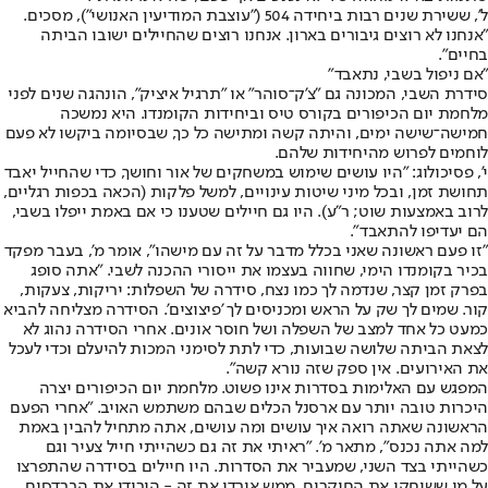
ל', ששירת שנים רבות ביחידה 504 ("עוצבת המודיעין האנושי"), מסכים.
"אנחנו לא רוצים גיבורים בארון. אנחנו רוצים שהחיילים ישובו הביתה
בחיים".
"אם ניפול בשבי, נתאבד"
סידרת השבי, המכונה גם "צ'ק־סוהר" או "תרגיל איציק", הונהגה שנים לפני
מלחמת יום הכיפורים בקורס טיס וביחידות הקומנדו. היא נמשכה
חמישה־שישה ימים, והיתה קשה ומתישה כל כך, שבסיומה ביקשו לא פעם
לוחמים לפרוש מהיחידות שלהם.
י', פסיכולוג: "היו עושים שימוש במשחקים של אור וחושך, כדי שהחייל יאבד
תחושת זמן, ובכל מיני שיטות עינויים, למשל פלקות (הכאה בכפות רגליים,
לרוב באמצעות שוט; ר"ע). היו גם חיילים שטענו כי אם באמת ייפלו בשבי,
הם יעדיפו להתאבד".
"זו פעם ראשונה שאני בכלל מדבר על זה עם מישהו", אומר מ', בעבר מפקד
בכיר בקומנדו הימי, שחווה בעצמו את ייסורי ההכנה לשבי. "אתה סופג
בפרק זמן קצר, שנדמה לך כמו נצח, סידרה של השפלות: יריקות, צעקות,
קור. שמים לך שק על הראש ומכניסים לך 'פיצוצים'. הסידרה מצליחה להביא
כמעט כל אחד למצב של השפלה ושל חוסר אונים. אחרי הסידרה נהוג לא
לצאת הביתה שלושה שבועות, כדי לתת לסימני המכות להיעלם וכדי לעכל
את האירועים. אין ספק שזה נורא קשה".
המפגש עם האלימות בסדרות אינו פשוט. מלחמת יום הכיפורים יצרה
היכרות טובה יותר עם ארסנל הכלים שבהם משתמש האויב. "אחרי הפעם
הראשונה שאתה רואה איך עושים ומה עושים, אתה מתחיל להבין באמת
למה אתה נכנס", מתאר מ'. "ראיתי את זה גם כשהייתי חייל צעיר וגם
כשהייתי בצד השני, שמעביר את הסדרות. היו חיילים בסידרה שהתפרצו
על מי ששיחקו את החוקרים, ממש איבדו את זה - הורידו את הברדסים