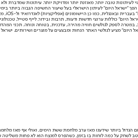
לעיתונות טובה יותר, מאוזנת יותר ומדויקת יותר. עיתונות שמדברת ולא צ
שלום. המהדורה המודפסת הראשונה פורסמה ב-30 ביולי 2007, וב-2010 הפך "ישראל היום" לעיתון הישראלי בעל שי
לחמנוביץ,
ל היום" כוללות ערוצי חדשות ודעות, תרבות ובידור, לייף סטייל, טכנולוגיה
ברית, במטרה לספק לגולשים חוויה מהירה, עדכנית, בטוחה ונוחה. תכני המה
ל היום" מציע לגולשי האתר הנחות ומבצעים על מוצרים ושירותים. ישראל 
ם הגדול ביותר שידענו מאז ערב מלחמת ששת הימים, ואולי אף מאז מלחמ
טב לשחק על כמה לוחות בו בזמן, כשהפרס למנצח הוא לא פחות משליטה על