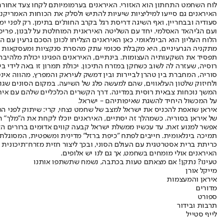
לוח השחמט התחתון הוא האזורי. האיראנים בערמומיותם לקחו צעד אחורה 
האיראנים גם סייעו למיליציות שיעיות להתיש ולסלק את הכוחות האמריקני
סעודיה ובבחריין, ואף השיגה דריסת רגל בקרב החות'ים בתימן. רק לפני י
ועם הג'יהאד האסלמי. יחד עם השליטה האיראנית המוחלטת על לבנון, פריס
הלוח העליון הוא הבינלאומי. כאן האיראנים הצליחו לכונן הסכם גרעין עם
מתקניה הגרעיניים, היא מקבלת סכומי עתק מהסרת סנקציות ומעסקאות ענק
תפסיד את השקעותיה העצומות. בינתיים, האיראנים הפגינו יכולת מלהיבה
רוסיה, שעזרה לה לשוב כשחקן במזרח התיכון. יכולת תמרון זו באה לידי בי
סוריה, המחברת בין טהרן לביירות ובין דמשק לעיראק והמפרץ, מהווה אינט
ולחיזוק שלטון העלאווים, שהם למעשה פלג של השיעה. במקום הסונים שגור
המשך נוכחות צבאית רוסית במדינה. דרך הקשרים הכלכליים שלהם עם אירא
על המכשול היחיד להשגת שאיפותיהם - ישראל.
איראן שואפת להכניס את ישראל למצב של שחמט נצחי, קרי: שיתוק לפני המ
של איראן בסוריה. כשמהלך זה יסתיים, האיראנים יוכלו לקחת את ה"מלך" הי
אפשר למנוע זאת. עד עכשיו ממשלת ישראל קבעה קווים אדומים ברורים האו
תמיכה בינלאומית. חייבים לפתח "כיפת ברזל" מדינית ומשפטית, המסוגלת 
כריתת ברית אסטרטגית עם העולם הסוני, ובכך ליצור חזית מזרח־תיכונית נג
האיראנים אולי מומחים בשחמט, אך גם לנו יש אלופים.
טעינו? נתקן! אם מצאתם טעות בכתבה, נשמח שתשתפו אותנו
מייקל אורן
איראן והמעצמות
מדורים
ספורט
תרבות ובידור
לייף סטייל