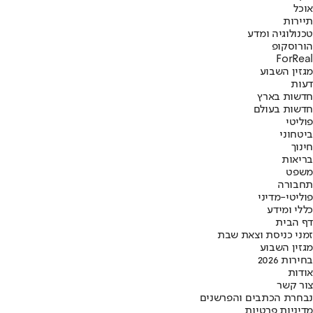
אוכל
תיירות
טכנולוגיה ומדע
הורוסקופ
ForReal
מגזין השבוע
דעות
חדשות בארץ
חדשות בעולם
פוליטי
ביטחוני
חינוך
בריאות
משפט
תחבורה
פוליטי-מדיני
כללי ומידע
דף הבית
זמני כניסת וצאת שבת
מגזין השבוע
בחירות 2026
אודות
צור קשר
נבחרת הכתבים והפרשנים
מדיניות פרטיות