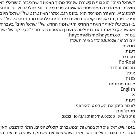
"ישראל היום" הוא גוף תקשורת שנוסד מתוך האמונה שהציבור הישראלי ראוי 
ת
ופרשנויות, וידיאו, פודקאסטים ושידורים חיים. פלטפורמות הדיגיטל של "ישרא
ב-2021 עלו לאוויר האתר החדש והיישומון החדש של "ישראל היום" בע
ואפשר לקבל אותם גם בניוזלטר. מועדון ההטבות הייחודי "הקליקה של ישרא
במייל hayom@israelhayom.co.il.
יום רביעי, 13.5.2026
כ"ו באייר תשפ"ו
חדשות
דעות
ספורט
ForReal
תרבות ובידור
אוכל
מגזין
אנחנו מגייסים
English
X
דעות
לעצור בזמן את השחמט האיראני
מייקל אורן
9/3/2018, 02:00
,עודכן
10/3/2018, 23:22
0
בזמן שישראל עוסקת בפרשות ובמשברים קואליציוניים, הולך ומתגבש האיו
הגוברים וסוגרים עלינו. האיראנים, שהמציאו את משחק השחמט, יודעים הי