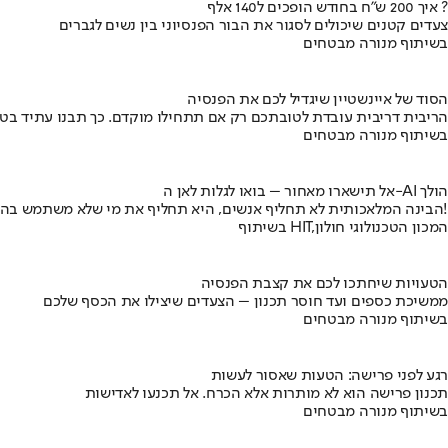
איך 200 ש"ח בחודש הופכים ל140 אלף ?
צעדים קטנים שיכולים לסגור את הבור הפנסיוני בין נשים לגברים
בשיתוף מנורה מבטחים
הסוד של איינשטיין שיגדיל לכם את הפנסיה
הריבית דריבית עובדת לטובתכם רק אם תתחילו מוקדם. כך תבנו עתיד בט
בשיתוף מנורה מבטחים
אל תישארו מאחור – בואו לגלות לאן ה-AI הולך
הבינה המלאכותית לא תחליף אנשים, היא תחליף את מי שלא משתמש בה!
בשיתוף HIT,המכון הטכנולוגי חולון
הטעויות שיחתכו לכם את קצבת הפנסיה
ממשיכת כספים ועד חוסר תכנון – הצעדים שיצילו את הכסף שלכם
בשיתוף מנורה מבטחים
רגע לפני פרישה: הטעות שאסור לעשות
תכנון פרישה הוא לא מותרות אלא הכרח. אל תכנעו לאדישות
בשיתוף מנורה מבטחים