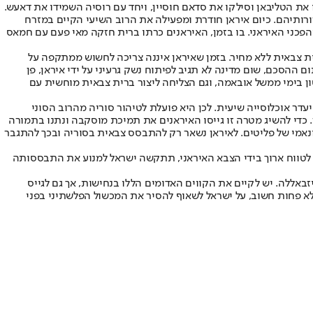
את הטליבאן וסילקו את סדאם חוסיין, ויחד עם רוסיה השמידו את דאעש.
ורותיהם. כיום איראן חודרת ומפעילה את הרוב השיעי הקיים במזרח
מהפכני האיראני. בו בזמן, האיראנים כרתו ברית חזקה מאי פעם עם חמאס
נית צבאית ללא מחיר. בזמן שאיראן איננה צריכה לחשוש ממתקפה על
הסכם, שום מדינה לא תגיב לפיתוח נשק גרעיני על ידי איראן, פן
ון בימי ממשל אובאמה, וגם הצליחה ליצור ברית צבאית מוחשית עם
דר אוכלוסייה שיעית. לכן היא פועלת לטיהור סוריה מהרוב הסוני
 כדי להשיג מטרה זו גייסו האיראנים את תמיכת מוסקבה ונתנו בתמורה
נאמי של פליטים. לאיראן נשאר רק להתבסס צבאית בסוריה ובכך להתגבר
ם לטווח ארוך בידי הצבא האיראני, תתקשה ישראל למנוע את התבססותה
אללה. יש לקיים את הקווים האדומים הללו בנחישות, אך גם לגייס
ולא פחות חשוב, על ישראל לשאוף להסיר את המכשול הפלשתיני בפני