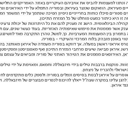
ונתנו למעצמות להביס את אויביהם העיקריים באזור. האמריקנים החלישו 
ים מעיראק. הוואקום שנוצר בעיראק ובסוריה התמלא על ידי האיראנים וגר
מים ספורים סיכלו כוחות בחרייניים ניסיון הפיכה שנתמך על ידי המשמר ה
ה זו היא כיתור כמעט מוחלט של כל המזרח התיכון.
 הקהילה הבינלאומית. הישג זה מעניק להם את כל היתרונות של יכולת גרעי
 אשר מממנות את מימוש שאיפותיה האזוריות. בעוד כעשר שנים, עם תום ה
 בתמרון בין המעצמות המערביות. כך, למשל, טהרן התקרבה מאד לוושינגט
טוי באופן מובהק בלוח המרכזי והעיקרי - בסוריה.
רס איראני ראשון במעלה. אך דווקא בסוריה מעמדה של איראן מאותגר, בהיע
שו, איראן מביאה שיעים מרחבי המזרח התיכון ואף מאפגניסטן ומפקיסטן.
ן, האירופאים מממנים את הטיהור האתני של סוריה ומביאים על עצמם צו
וות. מוקפת ברבבות טילים בידי חיזבאללה וחמאס, ומאוימת על ידי טילי
שראלי ולהכריז על ניצחון.
סרים על איראן לבנות בסיסים ונמלים בסוריה ולספק כלים מתקדמים לחיזב
להגן עלינו במקרה שצה"ל ייאלץ להיכנס לכפרים מבוצרים של חיזבאללה. 
ד איראן.