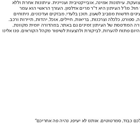
ועקת. עיתונות אמינה, אובייקטיבית ועניינית. עיתונות אחרת וללא
עור החשיפה הגבוה ביותר בימי חול. מו"ל העיתון היא ד"ר מרים אדלסון. העורך הראשי הוא עמר
 והעורך המייסד הוא עמוס רגב. אתרי האינטרנט של "ישראל היום" בעברית ובאנגלית, כמו כן היישומונים (אפליקציות) לאנדרואיד ול-iOS, מציגים חדשות מסביב לשעון, תוכן בלעדי, מבזקים ועדכונים, ניתוחים
, ספורט, כלכלה וצרכנות, בריאות, חיילים, אוכל, יהדות, תיירות ורכב.
דורה המודפסת של העיתון זמינים גם באתר, במהדורה יומית מקוונת,
היום פתוח להערות, לביקורת ולהצעות לשיפור מקהל הקוראים. פנו אלינו