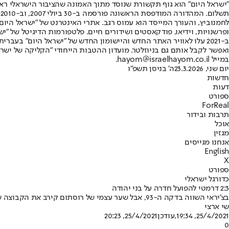
"ישראל היום" הוא גוף תקשורת שנוסד מתוך האמונה שהציבור הישראלי ראוי 
ת
ופרשנויות, וידיאו, פודקאסטים ושידורים חיים. פלטפורמות הדיגיטל של "ישרא
ב-2021 עלו לאוויר האתר החדש והיישומון החדש של "ישראל היום" בע
ואפשר לקבל אותם גם בניוזלטר. מועדון ההטבות הייחודי "הקליקה של ישרא
במייל hayom@israelhayom.co.il.
יום שני, 23.3.2026
ה' בניסן תשפ"ו
חדשות
דעות
ספורט
ForReal
תרבות ובידור
אוכל
מגזין
אנחנו מגייסים
English
X
ספורט
כדורגל ישראלי
2:3 דרמטי להפועל חדרה על בני יהודה
בצ'יראי השווה בדקה ה-93, אבל שער עצמי של רוסתום קירב את הקבוצה שלו ללאומית • אוהדי בני יהודה קיללו את השחקנים וההנהלה בסיום: "אין לכם כבוד, סמרטוטים. אותנו לא יעיפו, נהיה פה אחריכם"
שי ארצי
25/4/2021, 19:34
,עודכן
25/4/2021, 20:23
0