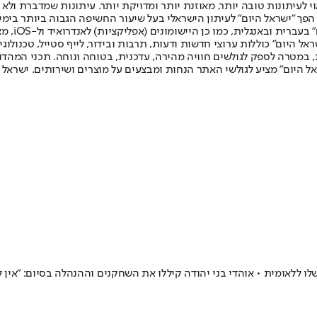
לעיתונות טובה יותר, מאוזנת יותר ומדויקת יותר. עיתונות שמדברת ולא צ
שלום. המהדורה המודפסת הראשונה פורסמה ב-30 ביולי 2007, וב-2010 הפך "ישראל היום" לעיתון הישראלי בעל שי
לחמנוביץ,
ל היום" כוללות ערוצי חדשות ודעות, תרבות ובידור, לייף סטייל, טכנולוגיה
ברית, במטרה לספק לגולשים חוויה מהירה, עדכנית, בטוחה ונוחה. תכני המה
ל היום" מציע לגולשי האתר הנחות ומבצעים על מוצרים ושירותים. ישראל 