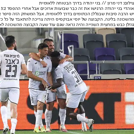
צילום: דני מרון // בני יהודה בדרך הבטוחה ללאומית
אוהדי בני יהודה הרגישו את זה כבר שבועות ארוכים אבל אחרי ההפסד 3:2 הערב (ראשון) להפועל חדרה, הקבוצה שלהם כבר עם רגל וחצי בליגה הלאומית, כאשר הירידה הרשמית כנראה תהיה בשבוע הבא.
יש הרבה סיבות שבגללן הכתומים בדרך ללאומית, אבל המשחק הזה סיפר א
מהשכונה בליגה, הקבוצה של יוסי אבוקסיס היתה צריכה להתאבד על כל כד
גוזלן כבש במחצית השנייה והיה נראה שגם עוד שעה הקבוצה מהשכונה לא 