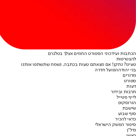
הכתבות ועידכוני הספורט החמים אצלך בטלגרם
להצטרפות
טעינו? נתקן! אם מצאתם טעות בכתבה, נשמח שתשתפו אותנו
בני יהודה
הפועל חדרה
מדורים
ספורט
דעות
תרבות ובידור
לייף סטייל
הורוסקופ
שישבת
סוף שבוע
כדאי להכיר
סיפור המשק הישראלי
נדל"ן
ראשי