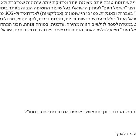
לעיתונות טובה יותר, מאוזנת יותר ומדויקת יותר. עיתונות שמדברת ולא צ
שלום. המהדורה המודפסת הראשונה פורסמה ב-30 ביולי 2007, וב-2010 הפך "ישראל היום" לעיתון הישראלי בעל שי
לחמנוביץ,
ל היום" כוללות ערוצי חדשות ודעות, תרבות ובידור, לייף סטייל, טכנולוגיה
ברית, במטרה לספק לגולשים חוויה מהירה, עדכנית, בטוחה ונוחה. תכני המה
ל היום" מציע לגולשי האתר הנחות ומבצעים על מוצרים ושירותים. ישראל 
בחודש הקרוב - וכך תתאפשר אכיפת המבודדים שחזרו מחו"ל
שבים לארץ