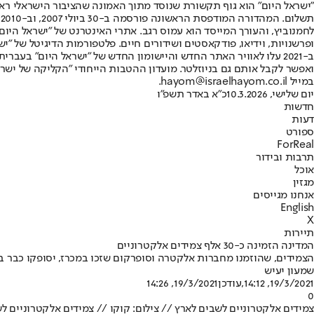
"ישראל היום" הוא גוף תקשורת שנוסד מתוך האמונה שהציבור הישראלי ראוי 
ת
ופרשנויות, וידיאו, פודקאסטים ושידורים חיים. פלטפורמות הדיגיטל של "ישרא
ב-2021 עלו לאוויר האתר החדש והיישומון החדש של "ישראל היום" בע
ואפשר לקבל אותם גם בניוזלטר. מועדון ההטבות הייחודי "הקליקה של ישרא
במייל hayom@israelhayom.co.il.
יום שלישי, 10.3.2026
כ"א באדר תשפ"ו
חדשות
דעות
ספורט
ForReal
תרבות ובידור
אוכל
מגזין
אנחנו מגייסים
English
X
תיירות
המדינה הזמינה כ-30 אלף צמידים אלקטרוניים
הצמידים, שהוזמנו מחברות אלקטרה וסופרקום שזכו במכרז, יסופקו כבר 
שמעון יעיש
19/3/2021, 14:12
,עודכן
19/3/2021, 14:26
0
צמידים אלקטרוניים לשבים לארץ // צילום: קוקו // צמידים אלקטרוניים ל