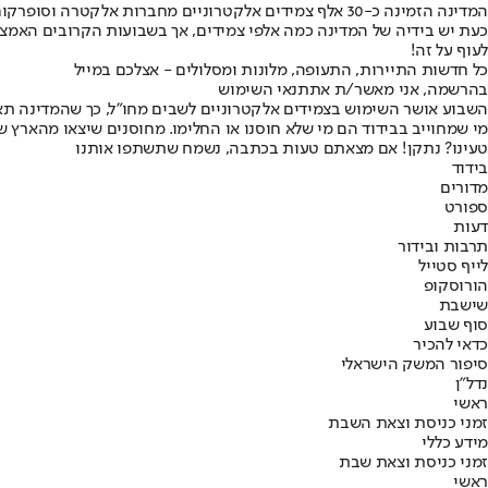
המדינה הזמינה כ-30 אלף צמידים אלקטרוניים מחברות אלקטרה וסופרקום שזכו במכרז.
כעת יש בידיה של המדינה כמה אלפי צמידים, אך בשבועות הקרובים האמצע
לעוף על זה!
כל חדשות התיירות, התעופה, מלונות ומסלולים - אצלכם במייל
בהרשמה, אני מאשר/ת את
תנאי השימוש
השבוע אושר השימוש בצמידים אלקטרוניים לשבים מחו"ל, כך שהמדינה תאפשר
מי שמחוייב בבידוד הם מי שלא חוסנו או החלימו. מחוסנים שיצאו מהארץ ש
טעינו? נתקן! אם מצאתם טעות בכתבה, נשמח שתשתפו אותנו
בידוד
מדורים
ספורט
דעות
תרבות ובידור
לייף סטייל
הורוסקופ
שישבת
סוף שבוע
כדאי להכיר
סיפור המשק הישראלי
נדל"ן
ראשי
זמני כניסת וצאת השבת
מידע כללי
זמני כניסת וצאת שבת
ראשי