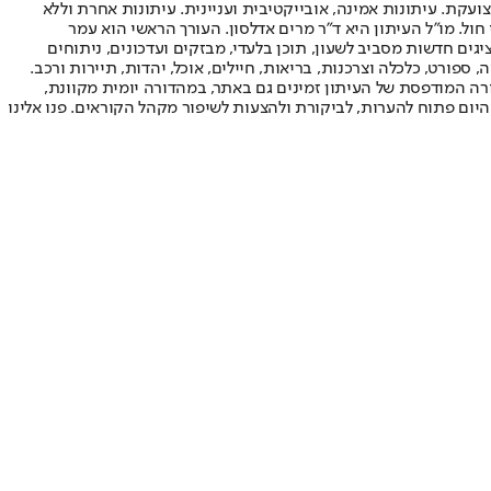
ועקת. עיתונות אמינה, אובייקטיבית ועניינית. עיתונות אחרת וללא
עור החשיפה הגבוה ביותר בימי חול. מו"ל העיתון היא ד"ר מרים אדלסון. העורך הראשי הוא עמר
 והעורך המייסד הוא עמוס רגב. אתרי האינטרנט של "ישראל היום" בעברית ובאנגלית, כמו כן היישומונים (אפליקציות) לאנדרואיד ול-iOS, מציגים חדשות מסביב לשעון, תוכן בלעדי, מבזקים ועדכונים, ניתוחים
, ספורט, כלכלה וצרכנות, בריאות, חיילים, אוכל, יהדות, תיירות ורכב.
דורה המודפסת של העיתון זמינים גם באתר, במהדורה יומית מקוונת,
היום פתוח להערות, לביקורת ולהצעות לשיפור מקהל הקוראים. פנו אלינו