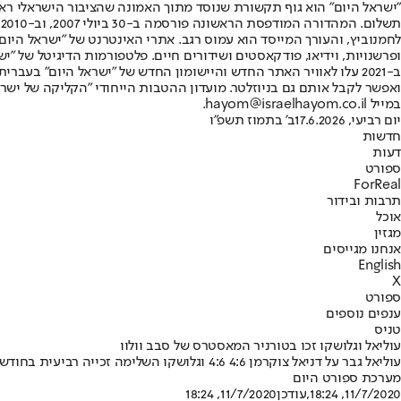
"ישראל היום" הוא גוף תקשורת שנוסד מתוך האמונה שהציבור הישראלי ראוי 
ת
ופרשנויות, וידיאו, פודקאסטים ושידורים חיים. פלטפורמות הדיגיטל של "ישרא
ב-2021 עלו לאוויר האתר החדש והיישומון החדש של "ישראל היום" בע
ואפשר לקבל אותם גם בניוזלטר. מועדון ההטבות הייחודי "הקליקה של ישרא
במייל hayom@israelhayom.co.il.
יום רביעי, 17.6.2026
ב' בתמוז תשפ"ו
חדשות
דעות
ספורט
ForReal
תרבות ובידור
אוכל
מגזין
אנחנו מגייסים
English
X
ספורט
ענפים נוספים
טניס
עוליאל וגלושקו זכו בטורניר המאסטרס של סבב וולוו
עוליאל גבר על דניאל צוקרמן 4:6 4:6 וגלושקו השלימה זכייה רביעית בחודש האחרון עם ניצחון בשלוש מערכות על שלי ברזניאק • השניים זכו ב-10,000 כל אחד
מערכת ספורט היום
11/7/2020, 18:24
,עודכן
11/7/2020, 18:24