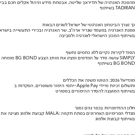
מהפכת האנרגיה של תדיראן: שליטה, אבטחת מידע וניהול אקלים חכם בבי
בשיתוף TADIRAN
כך נערך הביטחון האנרגטי של ישראל לשנים הבאות
פסגת האנרגיה במעמד שגריר ארה"ב, שר האנרגיה ובכירי התעשייה בישראל
בשיתוף המכון הישראלי לאנרגיה ולסביבה
הסוד לקירות נקיים ללא כתמים נחשף
מומחה BG BOND עושה סדר על המדפים ומציג את מותג הצבע SIMPLY
בשיתוף BG BOND
מונדיאל 2026: הטוטו משנה את הכללים
יחסי הימור משופרים, הפקדות ב-Apple Pay ותשלום זכיות מיידי
בשיתוף המועצה להסדר ההימורים בספורט
חלון ההזדמנויות בכפר גנים נסגר
קבוצת אלמוג מציגה את פרויקט MALA: מגדלי הפרימיום האחרונים בפתח תקווה
בשיתוף קבוצת אלמוג