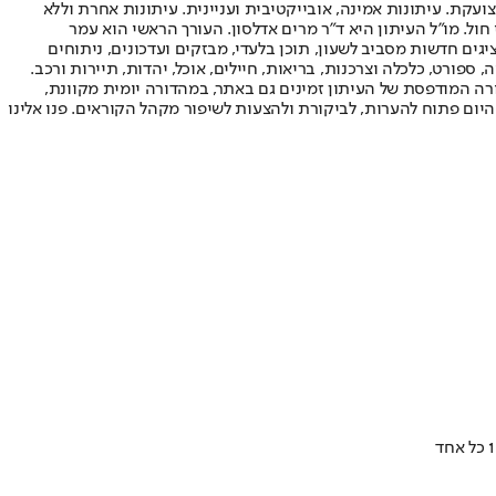
ועקת. עיתונות אמינה, אובייקטיבית ועניינית. עיתונות אחרת וללא
עור החשיפה הגבוה ביותר בימי חול. מו"ל העיתון היא ד"ר מרים אדלסון. העורך הראשי הוא עמר
 והעורך המייסד הוא עמוס רגב. אתרי האינטרנט של "ישראל היום" בעברית ובאנגלית, כמו כן היישומונים (אפליקציות) לאנדרואיד ול-iOS, מציגים חדשות מסביב לשעון, תוכן בלעדי, מבזקים ועדכונים, ניתוחים
, ספורט, כלכלה וצרכנות, בריאות, חיילים, אוכל, יהדות, תיירות ורכב.
דורה המודפסת של העיתון זמינים גם באתר, במהדורה יומית מקוונת,
היום פתוח להערות, לביקורת ולהצעות לשיפור מקהל הקוראים. פנו אלינו