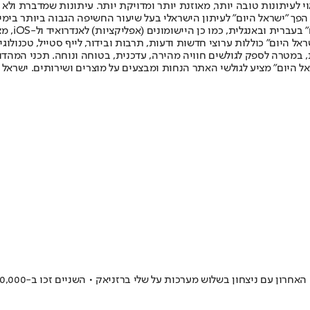
לעיתונות טובה יותר, מאוזנת יותר ומדויקת יותר. עיתונות שמדברת ולא צ
שלום. המהדורה המודפסת הראשונה פורסמה ב-30 ביולי 2007, וב-2010 הפך "ישראל היום" לעיתון הישראלי בעל שי
לחמנוביץ,
ל היום" כוללות ערוצי חדשות ודעות, תרבות ובידור, לייף סטייל, טכנולוגיה
ברית, במטרה לספק לגולשים חוויה מהירה, עדכנית, בטוחה ונוחה. תכני המה
ל היום" מציע לגולשי האתר הנחות ומבצעים על מוצרים ושירותים. ישראל 