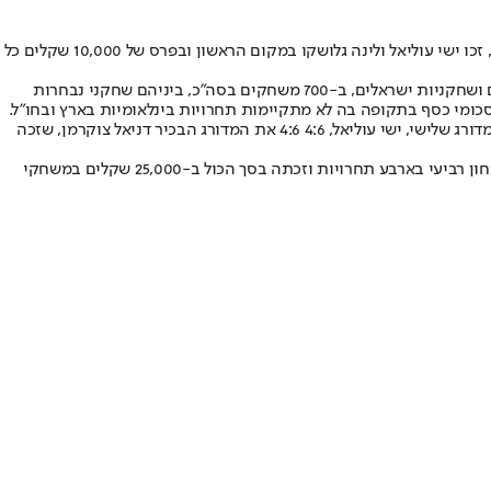
הערב (שבת) הסתיים סבב וולוו 2020 שהתקיים בחודש האחרון באשקלון, יפו, רעננה ועפולה. בתחרות המאסטרס, שהתקיימה במועדון הטניס עפולה, זכו ישי עוליאל ולינה גלושקו במקום הראשון ובפרס של 10,000 שקלים כל
בסבב נושא הפרסים בן ארבע התחרויות, שארגן איגוד הטניס בישראל בשיתוף חברת "וולוו", נותנת החסות הראשית, השתתפו למעלה מ-250 שחקנים ושחקניות ישראלים, ב-700 משחקים בסה"כ, ביניהם שחקני נבחרות
סכומי כסף בתקופה בה לא מתקיימות תחרויות בינלאומיות בארץ ובחו"ל.
בתחרות המאסטרס בעפולה השתתפו 8 השחקנים והשחקניות, שהיו בעלי הניקוד הגבוה ביותר לאחר שלוש התחרויות הבינלאומיות. בגברים ניצח המדורג שלישי, ישי עוליאל, 4:6 4:6 את המדורג הבכיר דניאל צוקרמן, שזכה
בנשים ניצחה המדורגת ראשונה, לינה גלושקו, בגמר 7:6(6), 4:6 ו-0:6 את שלי ברזניאק, המדורגת 2, אחרי שעתיים וחצי של משחק. גלושקו השלימה ניצחון רביעי בארבע תחרויות וזכתה בסך הכול ב-25,000 שקלים במשחקי