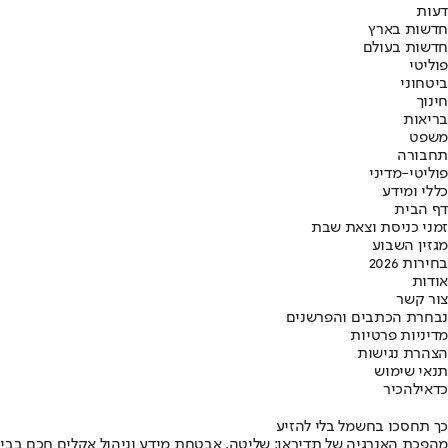
דעות
חדשות בארץ
חדשות בעולם
פוליטי
ביטחוני
חינוך
בריאות
משפט
תחבורה
פוליטי-מדיני
כללי ומידע
דף הבית
זמני כניסת וצאת שבת
מגזין השבוע
בחירות 2026
אודות
צור קשר
נבחרת הכתבים והפרשנים
מדיניות פרטיות
הצהרת נגישות
תנאי שימוש
כדאי
להכיר
כך תחסכו בחשמל בלי להזיע
מהפכת האנרגיה של תדיראן: שליטה, אבטחת מידע וניהול אקלים חכם בבי