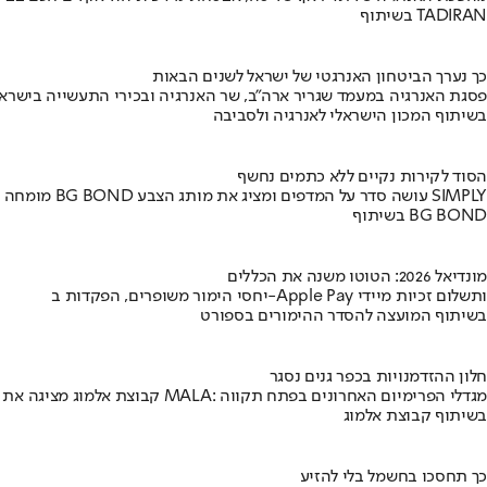
בשיתוף TADIRAN
כך נערך הביטחון האנרגטי של ישראל לשנים הבאות
פסגת האנרגיה במעמד שגריר ארה"ב, שר האנרגיה ובכירי התעשייה בישראל
בשיתוף המכון הישראלי לאנרגיה ולסביבה
הסוד לקירות נקיים ללא כתמים נחשף
מומחה BG BOND עושה סדר על המדפים ומציג את מותג הצבע SIMPLY
בשיתוף BG BOND
מונדיאל 2026: הטוטו משנה את הכללים
יחסי הימור משופרים, הפקדות ב-Apple Pay ותשלום זכיות מיידי
בשיתוף המועצה להסדר ההימורים בספורט
חלון ההזדמנויות בכפר גנים נסגר
קבוצת אלמוג מציגה את פרויקט MALA: מגדלי הפרימיום האחרונים בפתח תקווה
בשיתוף קבוצת אלמוג
כך תחסכו בחשמל בלי להזיע