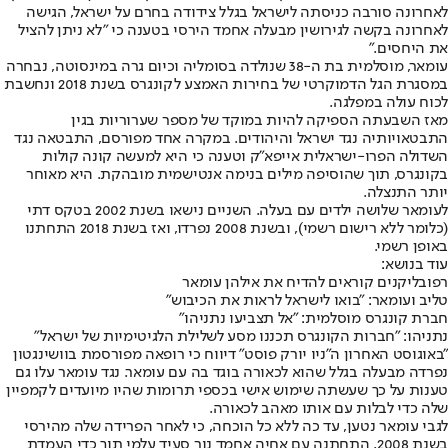
לאחרונה סורבה כניסתה לישראל בגלל צידודה בחרם על ישראל, הגישה
לאחרונה בקשה לגירושין מבעלה אחמד הירסי בטענה כי "לא ניתן להציל
את היחסים."
עומאר, מוסלמית בת ה-38 שנולדה בסומליה וכיום גרה במינסוטה, נבחרה
במסגרת הגל הדמוקרטי של בחירות האמצע לקונגרס בשנת 2018 ונחשבת
לכוח עולה במפלגה.
מאז השבעתה הספיקה להיות במוקד של מספר שערוריות בגין
התבטאויותיה נגד ישראל והיהודים. במקרה אחד מפורסם, התבטאה נגד
השדולה הפרו-ישראלית אייפא"ק וטענה כי היא למעשה קונה קולות
בקונגרס, תוך שהוסיפה מילים בנימה אנטישמית מובהקת. היא מאוחר
יותר התנצלה.
לעומאר שלושה ילדים עם בעלה. השניים נישאו בשנת 2002 בטקס דתי
(כלומר ללא רישום רשמי), ובשנת 2008 נפרדו, ואז בשנת 2018 התחתנו
באופן רשמי.
עוד בנושא:
רפובליקנים קוראים להדיח את אילהן עומאר
טליב ועומאר: "בואו לישראל לראות את הכיבוש"
חברת קונגרס מוסלמית: "אל תצביעו נתניהו"
נתניהו: "חברות הקונגרס תכננו מסע לשלילת הלגיטימיות של ישראל"
"באוגוסט האחרון ה"ניו יורק פוסט" דיווח כי רופאה מפורסמת בוושינגטון
נפרדה מבעלה בגלל שהוא לכאורה בוגד בה עם עומאר. נגד עומאר עלו גם
טענות על כך שעשתה שימוש אישי בכספי תרומות שהיו מיועדים לקמפיין
שלה כדי לבלות עם אותו מאהב לכאורה.
לגבי עומאר נטען, עד כה ללא כל הוכחה, כי לאחר הפרידה שלה מהירסי
בשנת 2008, התחתנה עם אחיה אחמד נור סעיד עלמי תוך כדי העמדת