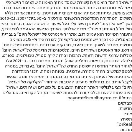
"ישראל היום" הוא גוף תקשורת שנוסד מתוך האמונה שהציבור הישראלי
ראוי לעיתונות טובה יותר, מאוזנת יותר ומדויקת יותר. עיתונות שמדברת
ולא צועקת. עיתונות אמינה, אובייקטיבית ועניינית. עיתונות אחרת וללא
תשלום. המהדורה המודפסת הראשונה פורסמה ב-30 ביולי 2007, וב-2010
הפך "ישראל היום" לעיתון הישראלי בעל שיעור החשיפה הגבוה ביותר בימי
חול. מו"ל העיתון היא ד"ר מרים אדלסון. העורך הראשי הוא עמר לחמנוביץ,
והעורך המייסד הוא עמוס רגב. אתרי האינטרנט של "ישראל היום" בעברית
ובאנגלית, כמו כן היישומונים (אפליקציות) לאנדרואיד ול-iOS, מציגים
חדשות מסביב לשעון, תוכן בלעדי, מבזקים ועדכונים, ניתוחים ופרשנויות,
וידיאו, פודקאסטים ושידורים חיים. פלטפורמות הדיגיטל של "ישראל היום"
כוללות ערוצי חדשות ודעות, תרבות ובידור, לייף סטייל, טכנולוגיה, ספורט,
כלכלה וצרכנות, בריאות, חיילים, אוכל, יהדות, תיירות ורכב. ב-2021 עלו
לאוויר האתר החדש והיישומון החדש של "ישראל היום" בעברית, במטרה
לספק לגולשים חוויה מהירה, עדכנית, בטוחה ונוחה. תכני המהדורה
המודפסת של העיתון זמינים גם באתר, במהדורה יומית מקוונת, ואפשר
לקבל אותם גם בניוזלטר. מועדון ההטבות הייחודי "הקליקה של ישראל
היום" מציע לגולשי האתר הנחות ומבצעים על מוצרים ושירותים. ישראל
היום פתוח להערות, לביקורת ולהצעות לשיפור מקהל הקוראים. פנו אלינו
במייל hayom@israelhayom.co.il.
מבזקים
חדשות
אוכל
תשחץ
ForReal
תרבות