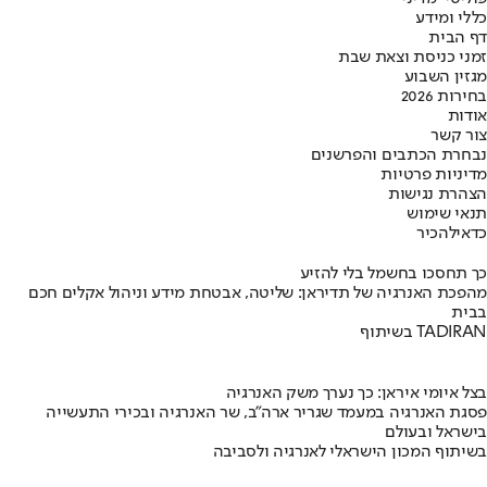
כללי ומידע
דף הבית
זמני כניסת וצאת שבת
מגזין השבוע
בחירות 2026
אודות
צור קשר
נבחרת הכתבים והפרשנים
מדיניות פרטיות
הצהרת נגישות
תנאי שימוש
כדאי
להכיר
כך תחסכו בחשמל בלי להזיע
מהפכת האנרגיה של תדיראן: שליטה, אבטחת מידע וניהול אקלים חכם
בבית
בשיתוף TADIRAN
בצל איומי איראן: כך נערך משק האנרגיה
פסגת האנרגיה במעמד שגריר ארה"ב, שר האנרגיה ובכירי התעשייה
בישראל ובעולם
בשיתוף המכון הישראלי לאנרגיה ולסביבה