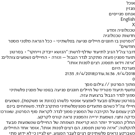
אוכל
מגזין
אנחנו מגייסים
English
X
טכנולוגיה ומדע
חדשות טכנולוגיה
"הסרטון בו חוגגים חיילים פגיעה בפלשתיני - ככל הנראה מלפני מספר
חודשים"
דובר צה"ל הגיב לתיעוד שדלף לרשת: "הנושא ייבדק וייחקר" • בסרטון
תועד מפגין מעזה מתקרב לגדר הגבול – ונורה • החיילים נשמעים צוהלים:
"איזה וידאו תפסנו, רצים לפנות אותו"
מערכת היום
9/4/2018, 16:56
,עודכן
9/4/2018, 21:55
0
מתוך הסרטון // צילום מסך
נחשף תיעוד מטריד של חיילים חוגגים פגיעה בגופו של מפגין פלשתיני
סמוך לגדר הגבול ברצועת עזה.
בסרטון שצולם מבעד לאמצעי אופטי כלשהו (כוונת או משקפת), נשמעים
חיילי צה"ל כשהם מתעדים מפגין
פלשתיני מתקרב לגדר
, משוחחים בינם
לבין עצמם על הקירבה של המפגין סמוך לגדר. לקראת סוף הסרטון, שאורכו
כדקה וחצי, נשמעת ירייה והמפגין נראה קורס לקרקע.
החלק המטריד יותר הוא קריאות השמחה של החיילים שנשמעות מבעד
להקלטה: "איזה סרטון תפסנו, הם רצים לפנות אותו", אומר אחד החיילים,
כשברקע נראים פלשתינים רצים לעבר הפצוע. יש לציין כי לא ידוע מתי