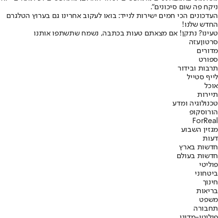
ניקח פה שום סיכונים".
העדכונים הכי חמים ישירות לנייד: בואו לעקוב אחרינו גם בערוץ הטלגרם
החדש שלנו
!
טעינו? נתקן! אם מצאתם טעות בכתבה, נשמח שתשתפו אותנו
סרטון
עזה
מדורים
ספורט
תרבות ובידור
לייף סטייל
אוכל
תיירות
טכנולוגיה ומדע
הורוסקופ
ForReal
מגזין השבוע
דעות
חדשות בארץ
חדשות בעולם
פוליטי
ביטחוני
חינוך
בריאות
משפט
תחבורה
פוליטי-מדיני