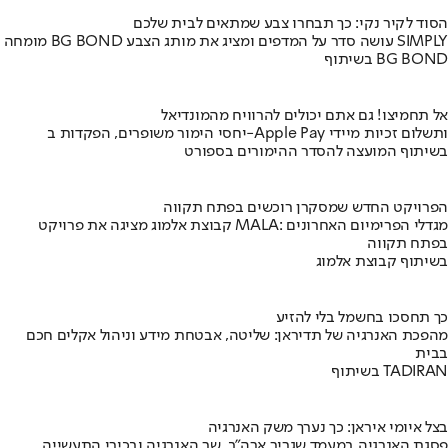
הסוד לקיר נקי: כך תבחרו צבע שמתאים לבית שלכם
מומחה BG BOND עושה סדר על המדפים ומציג את מותג הצבע SIMPLY
בשיתוף BG BOND
אל תחמיצו! גם אתם יכולים להרוויח מהמונדיאל
יחסי הימור משופרים, הפקדות ב-Apple Pay ותשלום זכיות מיידי
בשיתוף המועצה להסדר ההימורים בספורט
הפרויקט החדש שמסקרן רוכשים בפתח תקווה
קבוצת אלמוג מציגה את פרויקט MALA: מגדלי הפרימיום האחרונים
בפתח תקווה
בשיתוף קבוצת אלמוג
כך תחסכו בחשמל בלי להזיע
מהפכת האנרגיה של תדיראן: שליטה, אבטחת מידע וניהול אקלים חכם
בבית
בשיתוף TADIRAN
בצל איומי איראן: כך נערך משק האנרגיה
פסגת האנרגיה במעמד שגריר ארה"ב, שר האנרגיה ובכירי התעשייה