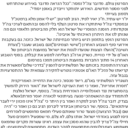
הסרטון צולם. מדובר צה"ל נמסר: "ככל הנראה מדובר באירוע שהתרחש
לפני מספר חודשים. האירוע יתוחקר וייבדק באופן יסודי".
תזמון בעייתי
יו"ר יש עתיד, ח"כ יאיר לפיד, הגיב לסרטון: "יש לי אמון מלא ברמטכ״ל
ובמפקדי צה״ל שיתחקרו את סרטון הצלף בלי להסס ובהתאם לערכי צה״ל
ופקודותיו. חוסנה המוסרי של ישראל הוא חלק מהביטחון הלאומי וגם מה
שנותן לנו את היתרון האיכותי על אויבינו".
הסרטון הופץ בתזמון רגיש ביותר מבחינתה של ישראל. כזכור, גם בעקבות
אירועי סוף השבוע האחרון ("שישי הצמיגים")
וגם בשבוע שעבר ("צעדת
השיבה")
הועלו הצעות שנועדו לגנות את ישראל במועצת הביטחון של
האו"ם על ידי כוויית, כשרק ארה"ב הצליחה למנוע את קבלתן. בסוף השבוע
האחרון 14 מתוך החברות במועצת הביטחון תמכו בפרסום
הצהרה
התומכת בזכותם של הפלשתינים להפגין "בדרכי שלום"
ומאשרת את
קריאתו של מזכ"ל האו"ם אנטוניו גוטרש לחקירה עצמאית של ההתפרעויות
בגבול עזה.
השגריר הפלשתיני באו"ם, ריאד מנסור, כינה את הדחייה האמריקנית
"חסרת אחריות", ואמר כי זאת העניקה לישראל את "האור הירוק להמשיך
בהסתערות נגד האוכלוסייה האזרחית בעזה". בנוסף, ישראל נאלצת
להתמודד עם ההאשמה
כי פגעה בעיתונאי לכאורה יאסר מורתג'א
שלא
בצדק. דובר צה"ל הגיב למקרה ואמר בין היתר כי "צה"ל אינו מכוון ירי לעבר
עיתונאים". בנוסף, שר הביטחון אביגדור ליברמן הגיב גם כן ואמר כי "היה
שם (גבול הרצועה) מצעד טרור שאותם פעילי חמאס מחופשים לאזרחים
ניסו לפגוע באזרחי ישראל. אותו צלם, לא צלם, מי שמפעיל רחפנים מעל
חיילי צה"ל צריך להבין שהוא מסכן את עצמו. ראינו עשרות מקרים שחמאס
משתמש באמבולנסים מתחפשים לסהר האדום, מתחפשים לעיתונאים- לא