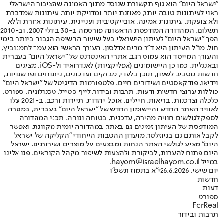
"ישראל היום" הוא גוף תקשורת שנוסד מתוך האמונה שהציבור הישראלי
ראוי לעיתונות טובה יותר, מאוזנת יותר ומדויקת יותר. עיתונות שמדברת
ולא צועקת. עיתונות אמינה, אובייקטיבית ועניינית. עיתונות אחרת וללא
תשלום. המהדורה המודפסת הראשונה פורסמה ב-30 ביולי 2007, וב-2010
הפך "ישראל היום" לעיתון הישראלי בעל שיעור החשיפה הגבוה ביותר בימי
חול. מו"ל העיתון היא ד"ר מרים אדלסון. העורך הראשי הוא עמר לחמנוביץ,
והעורך המייסד הוא עמוס רגב. אתרי האינטרנט של "ישראל היום" בעברית
ובאנגלית, כמו כן היישומונים (אפליקציות) לאנדרואיד ול-iOS, מציגים
חדשות מסביב לשעון, תוכן בלעדי, מבזקים ועדכונים, ניתוחים ופרשנויות,
וידיאו, פודקאסטים ושידורים חיים. פלטפורמות הדיגיטל של "ישראל היום"
כוללות ערוצי חדשות ודעות, תרבות ובידור, לייף סטייל, טכנולוגיה, ספורט,
כלכלה וצרכנות, בריאות, חיילים, אוכל, יהדות, תיירות ורכב. ב-2021 עלו
לאוויר האתר החדש והיישומון החדש של "ישראל היום" בעברית, במטרה
לספק לגולשים חוויה מהירה, עדכנית, בטוחה ונוחה. תכני המהדורה
המודפסת של העיתון זמינים גם באתר, במהדורה יומית מקוונת, ואפשר
לקבל אותם גם בניוזלטר. מועדון ההטבות הייחודי "הקליקה של ישראל
היום" מציע לגולשי האתר הנחות ומבצעים על מוצרים ושירותים. ישראל
היום פתוח להערות, לביקורת ולהצעות לשיפור מקהל הקוראים. פנו אלינו
במייל hayom@israelhayom.co.il.
יום שישי, 26.6.2026
י"א בתמוז תשפ"ו
חדשות
דעות
ספורט
ForReal
תרבות ובידור