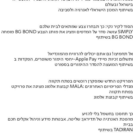
בישראל ובעולם
בשיתוף המכון הישראלי לאנרגיה ולסביבה
הסוד לקיר נקי: כך תבחרו צבע שמתאים לבית שלכם
מומחה BG BOND עושה סדר על המדפים ומציג את מותג הצבע SIMPLY
בשיתוף BG BOND
אל תחמיצו! גם אתם יכולים להרוויח מהמונדיאל
יחסי הימור משופרים, הפקדות ב-Apple Pay ותשלום זכיות מיידי
בשיתוף המועצה להסדר ההימורים בספורט
הפרויקט החדש שמסקרן רוכשים בפתח תקווה
קבוצת אלמוג מציגה את פרויקט MALA: מגדלי הפרימיום האחרונים
בפתח תקווה
בשיתוף קבוצת אלמוג
כך תחסכו בחשמל בלי להזיע
מהפכת האנרגיה של תדיראן: שליטה, אבטחת מידע וניהול אקלים חכם
בבית
בשיתוף TADIRAN