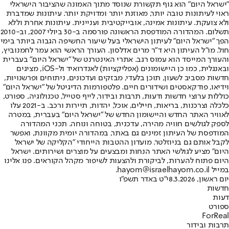
"ישראל היום" הוא גוף תקשורת שנוסד מתוך האמונה שהציבור הישראלי
ראוי לעיתונות טובה יותר, מאוזנת יותר ומדויקת יותר. עיתונות שמדברת
ולא צועקת. עיתונות אמינה, אובייקטיבית ועניינית. עיתונות אחרת וללא
תשלום. המהדורה המודפסת הראשונה פורסמה ב-30 ביולי 2007, וב-2010
הפך "ישראל היום" לעיתון הישראלי בעל שיעור החשיפה הגבוה ביותר בימי
חול. מו"ל העיתון היא ד"ר מרים אדלסון. העורך הראשי הוא עמר לחמנוביץ,
והעורך המייסד הוא עמוס רגב. אתרי האינטרנט של "ישראל היום" בעברית
ובאנגלית, כמו כן היישומונים (אפליקציות) לאנדרואיד ול-iOS, מציגים
חדשות מסביב לשעון, תוכן בלעדי, מבזקים ועדכונים, ניתוחים ופרשנויות,
וידיאו, פודקאסטים ושידורים חיים. פלטפורמות הדיגיטל של "ישראל היום"
כוללות ערוצי חדשות ודעות, תרבות ובידור, לייף סטייל, טכנולוגיה, ספורט,
כלכלה וצרכנות, בריאות, חיילים, אוכל, יהדות, תיירות ורכב. ב-2021 עלו
לאוויר האתר החדש והיישומון החדש של "ישראל היום" בעברית, במטרה
לספק לגולשים חוויה מהירה, עדכנית, בטוחה ונוחה. תכני המהדורה
המודפסת של העיתון זמינים גם באתר, במהדורה יומית מקוונת, ואפשר
לקבל אותם גם בניוזלטר. מועדון ההטבות הייחודי "הקליקה של ישראל
היום" מציע לגולשי האתר הנחות ומבצעים על מוצרים ושירותים. ישראל
היום פתוח להערות, לביקורת ולהצעות לשיפור מקהל הקוראים. פנו אלינו
במייל hayom@israelhayom.co.il.
יום ראשון, 8.3.2026
י"ט באדר תשפ"ו
חדשות
דעות
ספורט
ForReal
תרבות ובידור