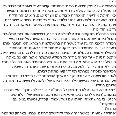
• • •
המשימה של אופק נשמעת כמעט דמיונית. קשה לעכל שאחריות כבדה כל
כך מוטלת על כתפיה של צעירה אחת, שנראית יותר כמו דוגמנית מאשר
כמו חיילת מודיעין, המאתרת מבוקשים ויצרני נשק. היא גבוהה ודקת
גזרה. שיערה הגולש צבוע בגוני בלונד ואסוף בקפדנות. כשהיא משחררת
את הקוקייה הכהה, היא נראית קצת כמו נערת פוסטר, בעיקר בזכות עיני
הדבש הגדולות.
כבר בתחילת תפקידה זכתה להצלחה כבירה, כשחשפה את בית המלאכה
הגדול ביותר שנתפס אי פעם בחברון. הידיעה הראשונה על יצרן הנשק
חמודה רג'אבי הגיעה עוד כששהתה בהשתלמות הצמ"א. היא הציבה אותו
כיעד אישי של החטיבה ושלה. ליקטה פיסות מידע ראשוניות מהמאגר,
הפעילה אמצעים טכנולוגיים, הציבה בקשות מוגדרות לרכזים וביקשה סיוע
מתצפיתניות - עד שהיה בידיה כל המידע שרצתה. איפה הוא גר, באיזה
סוג של רכב הוא נוסע, מה סדר היום שלו, מה המסעדה האהובה עליו, מתי
מכר לאחרונה קרלו ולמי. אבל פרט המידע החשוב ביותר היה שבית
המלאכה מוסתר במרתף תת־קרקעי מתחת לביתו.
לאחר חודשיים של עבודה נקבע תאריך הפשיטה ל־19 בדצמבר. גדוד 890
של הצנחנים יצא באישון לילה לכיוון ביתו של רג'אבי, ולראשונה, התלוותה
אליהם חיילת.
"למרות שעד אז זה לא היה מקובל, המח"ט אישר לי להצטרף", היא נזכרת
בגאווה. "רציתי לראות במו עיניי את הפרויקט הראשון שלי. הלוחמים
הביטו בי בהשתאות. הייתי עם נשק, אפוד וקסדה, נסעתי בג'יפ עם
המפקדים".
פחדת?
"פחדתי שטעיתי במשהו והוצאתי גדוד שלם לחינם. עצרנו במרחק של כמה