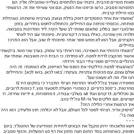
מאות מטרים מהבית, ורצתי עם הלוחמים בעלייה שמובילה אליו. הם
התפרשו מסביב, כרעו וכיוונו את הנשק, וגם אני עשיתי את זה. הרגשתי
כמו חיילת קרבית.
"שמעתי את אחד המפקדים דופק בדלת וצועק בערבית שיפתחו. כשהדלת
נפתחה, נכנסתי פנימה עם החיילים, והתחלנו לחפש בחדרים, בזמן
שרג'אבי ישב בסלון. פתאום שמתי לב שעל הקיר, ליד המדרגות במבואה,
תלויה מין שמיכה, כאילו בצורה דקורטיבית. סימנתי עם היד לאחד
הקצינים, אבל הוא לא ממש ספר אותי. סימנתי לו שוב, אבל הוא התרכז
בחיילים.
"ניגשתי והזזתי את השמיכה, ואז ראיתי בור עמוק, בערך שני מטר. ביקשתי
אישור מהקצין לרדת למטה. לא פחדתי, כי הבית היה מאובטח. שמתי את
הרגליים והידיים משני צידי הבור וירדתי.
"כשהגעתי למטה הדלקתי את הפנס של האייפון, ולא האמנתי. זה היה
אולם עצום, עם מכונות ענקיות. צעקתי, 'בואו לכאן, בואו לכאן', והחיילים
רצו אלי. מה לא מצאנו שם".
מספירה שערך צה"ל לאחר החרמת הציוד התברר כי במקום היו 12
מחרטות, כ־300 כדורים, 2 כפתורי הפעלה למטעני נפץ, 7 כוונות לרובים,
24 מכלולים, 13 קנים ועוד 48 בשלבי עבודה, 5 מחסניות, 6 ידיות אחיזה, 11
קפיצים, וגם חלקים של M-16 צה"לי גנוב.
איך הרגשת אחרי הלילה הזה?
"סיפוק אדיר. רציתי לספר לכל העולם, אבל לא יכולתי, חוץ מלעידן. הוא היה
גאה בי".
• • •
דשא מלאכותי ירוק מקבל את הבאים ליחידת המודיעין של החטמ"ר. ביום
חמסין, כשהמחוג במד החום חצה מזמן את רף 40 המעלות, והנוף מסביב