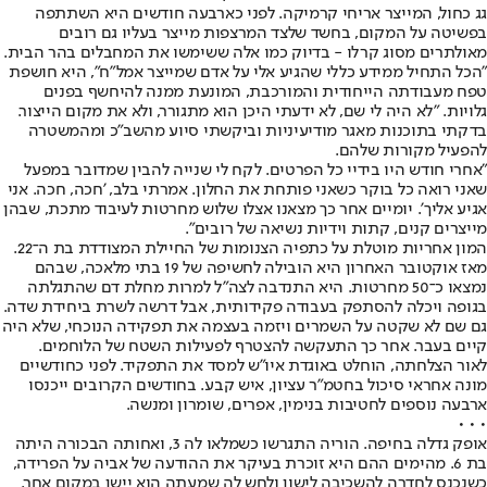
גג כחול, המייצר אריחי קרמיקה. לפני כארבעה חודשים היא השתתפה
בפשיטה על המקום, בחשד שלצד המרצפות מייצר בעליו גם רובים
מאולתרים מסוג קרלו - בדיוק כמו אלה ששימשו את המחבלים בהר הבית.
"הכל התחיל ממידע כללי שהגיע אלי על אדם שמייצר אמל"ח", היא חושפת
טפח מעבודתה הייחודית והמורכבת, המונעת ממנה להיחשף בפנים
גלויות. "לא היה לי שם, לא ידעתי היכן הוא מתגורר, ולא את מקום הייצור.
בדקתי בתוכנות מאגר מודיעיניות וביקשתי סיוע מהשב"כ ומהמשטרה
להפעיל מקורות שלהם.
"אחרי חודש היו בידיי כל הפרטים. לקח לי שנייה להבין שמדובר במפעל
שאני רואה כל בוקר כשאני פותחת את החלון. אמרתי בלב, 'חכה, חכה. אני
אגיע אליך'. יומיים אחר כך מצאנו אצלו שלוש מחרטות לעיבוד מתכת, שבהן
מייצרים קנים, קתות וידיות נשיאה של רובים".
המון אחריות מוטלת על כתפיה הצנומות של החיילת המצודדת בת ה־22.
מאז אוקטובר האחרון היא הובילה לחשיפה של 19 בתי מלאכה, שבהם
נמצאו כ־50 מחרטות. היא התנדבה לצה"ל למרות מחלת דם שהתגלתה
בגופה ויכלה להסתפק בעבודה פקידותית, אבל דרשה לשרת ביחידת שדה.
גם שם לא שקטה על השמרים ויזמה בעצמה את תפקידה הנוכחי, שלא היה
קיים בעבר. אחר כך התעקשה להצטרף לפעילות השטח של הלוחמים.
לאור הצלחתה, הוחלט באוגדת איו"ש למסד את התפקיד. לפני כחודשיים
מונה אחראי סיכול בחטמ"ר עציון, איש קבע. בחודשים הקרובים ייכנסו
ארבעה נוספים לחטיבות בנימין, אפרים, שומרון ומנשה.
• • •
אופק גדלה בחיפה. הוריה התגרשו כשמלאו לה 3, ואחותה הבכורה היתה
בת 6. מהימים ההם היא זוכרת בעיקר את ההודעה של אביה על הפרידה,
כשנכנס לחדרה להשכיבה לישון ולחש לה שמעתה הוא יישן במקום אחר.