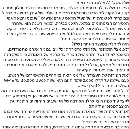
של הנשק" // צילום: מרים צחי
המשרד שלה בולט בסגפנותו. שולחן, שני מסכי מחשב גדולים וחלון מסורג
קטן. על הקיר ליד הדלת מודבקים תצלומים שלה ושל עידן בחופשה בחו"ל,
וגם כרזה לא שגרתית של פעיל חמאס טארק אדעיס, "שנכנס ויוצא מאגף
האסירים הביטחוניים בכלא", היא מסבירה. "במאי השנה הוא שוחרר
ממעצר מנהלי בכלא עופר לאחר שנחשד בהשתייכות לארגון טרור ובקשר
עם המחבלים שביצעו באוגוסט 2010 את הפיגוע שבו נרצחו יצחק וטליה
איימס, אבישי שינדלר וכוכבה אבן חיים".
היה לך חלק במעצר האחרון שלו?
"לא, אבל התמונה שלו מולי מזכירה לי כל יום עם מה אנחנו מתמודדים.
המאמץ לאתר נשק ותחמושת הפך ליעד מרכזי של האוגדה, כי הנשק הזה
משמש אחר כך לפיגועים. חשיפת בתי מלאכה אולי לא נשמעת בומבסטית
כמו סיכול ממוקד, אבל כל מחרטה שנתפסת מצילה חיי אדם. אני מסכלת
פיגועים, אבל מאחורי הקלעים.
"את הפירות של העבודה שלי אני רואה במחירים המאמירים של הנשק.
פעם שילמו על קרלו 2,000 שקל, היום הוא שווה כמעט 10,000. על M-16
משלמים יותר מ־50 אלף שקל.
"בכל יום, בישיבת סיכול עם מפקד החטיבה, אני מציגה את היעדים. כל בעל
בית מלאכה אנחנו משתדלים לעצור מייד, כי 24 שעות הן זמן מספיק כדי
לייצר עוד כמה רובי קרלו. הקירבה של היישובים היהודיים הופכת את
המצב למסוכן עוד יותר.
"אני והקמ"נית שדרגנו את העבודה ויזמנו פורום מודיעין מיוחד, שמתכנס
אחת לחודש, ובו משתתפים גם רכזי השב"כ ואנשי משטרה. ביחד אנחנו
מדברים על יעדים עתידיים".
החטיבה מבצעת יותר מ־20 פשיטות בחודש, בזכות המידע שמביאה אופק.