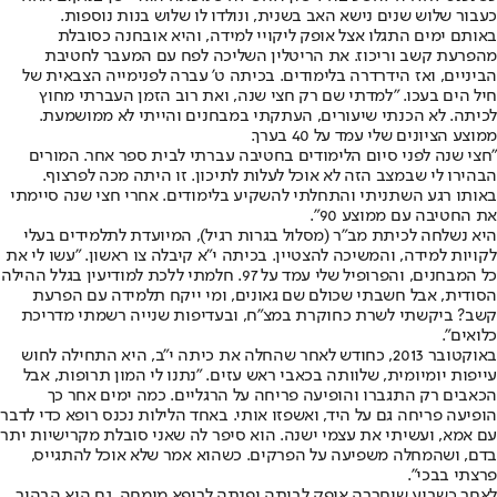
כעבור שלוש שנים נישא האב בשנית, ונולדו לו שלוש בנות נוספות.
באותם ימים התגלו אצל אופק ליקויי למידה, והיא אובחנה כסובלת
מהפרעת קשב וריכוז. את הריטלין השליכה לפח עם המעבר לחטיבת
הביניים, ואז הידרדרה בלימודים. בכיתה ט' עברה לפנימייה הצבאית של
חיל הים בעכו. "למדתי שם רק חצי שנה, ואת רוב הזמן העברתי מחוץ
לכיתה. לא הכנתי שיעורים, העתקתי במבחנים והייתי לא ממושמעת.
ממוצע הציונים שלי עמד על 40 בערך.
"חצי שנה לפני סיום הלימודים בחטיבה עברתי לבית ספר אחר. המורים
הבהירו לי שבמצב הזה לא אוכל לעלות לתיכון. זו היתה מכה לפרצוף.
באותו רגע השתניתי והתחלתי להשקיע בלימודים. אחרי חצי שנה סיימתי
את החטיבה עם ממוצע 90".
היא נשלחה לכיתת מב"ר (מסלול בגרות רגיל), המיועדת לתלמידים בעלי
לקויות למידה, והמשיכה להצטיין. בכיתה י"א קיבלה צו ראשון. "עשו לי את
כל המבחנים, והפרופיל שלי עמד על 97. חלמתי ללכת למודיעין בגלל ההילה
הסודית, אבל חשבתי שכולם שם גאונים, ומי ייקח תלמידה עם הפרעת
קשב? ביקשתי לשרת כחוקרת במצ"ח, ובעדיפות שנייה רשמתי מדריכת
כלואים".
באוקטובר 2013, כחודש לאחר שהחלה את כיתה י"ב, היא התחילה לחוש
עייפות יומיומית, שלוותה בכאבי ראש עזים. "נתנו לי המון תרופות, אבל
הכאבים רק התגברו והופיעה פריחה על הרגליים. כמה ימים אחר כך
הופיעה פריחה גם על היד, ואשפזו אותי. באחד הלילות נכנס רופא כדי לדבר
עם אמא, ועשיתי את עצמי ישנה. הוא סיפר לה שאני סובלת מקרישיות יתר
בדם, ושהמחלה משפיעה על הפרקים. כשהוא אמר שלא אוכל להתגייס,
פרצתי בבכי".
לאחר כשבוע שוחררה אופק לביתה ופנתה לרופא מומחה. גם הוא הבהיר