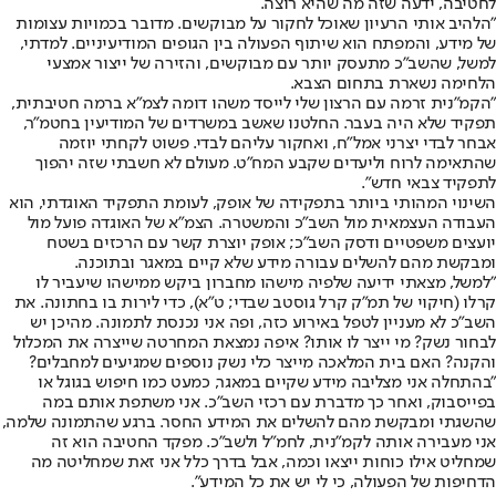
לחטיבה, ידעה שזה מה שהיא רוצה.
"הלהיב אותי הרעיון שאוכל לחקור על מבוקשים. מדובר בכמויות עצומות
של מידע, והמפתח הוא שיתוף הפעולה בין הגופים המודיעיניים. למדתי,
למשל, שהשב"כ מתעסק יותר עם מבוקשים, והזירה של ייצור אמצעי
הלחימה נשארת בתחום הצבא.
"הקמ"נית זרמה עם הרצון שלי לייסד משהו דומה לצמ"א ברמה חטיבתית,
תפקיד שלא היה בעבר. החלטנו שאשב במשרדים של המודיעין בחטמ"ר,
אבחר לבדי יצרני אמל"ח, ואחקור עליהם לבדי. פשוט לקחתי יוזמה
שהתאימה לרוח וליעדים שקבע המח"ט. מעולם לא חשבתי שזה יהפוך
לתפקיד צבאי חדש".
השינוי המהותי ביותר בתפקידה של אופק, לעומת התפקיד האוגדתי, הוא
העבודה העצמאית מול השב"כ והמשטרה. הצמ"א של האוגדה פועל מול
יועצים משפטיים ודסק השב"כ; אופק יוצרת קשר עם הרכזים בשטח
ומבקשת מהם להשלים עבורה מידע שלא קיים במאגר ובתוכנה.
"למשל, מצאתי ידיעה שלפיה מישהו מחברון ביקש ממישהו שיעביר לו
קרלו (חיקוי של תמ"ק קרל גוסטב שבדי; ט"א), כדי לירות בו בחתונה. את
השב"כ לא מעניין לטפל באירוע כזה, ופה אני נכנסת לתמונה. מהיכן יש
לבחור נשק? מי ייצר לו אותו? איפה נמצאת המחרטה שייצרה את המכלול
והקנה? האם בית המלאכה מייצר כלי נשק נוספים שמגיעים למחבלים?
"בהתחלה אני מצליבה מידע שקיים במאגר, כמעט כמו חיפוש בגוגל או
בפייסבוק, ואחר כך מדברת עם רכזי השב"כ. אני משתפת אותם במה
שהשגתי ומבקשת מהם להשלים את המידע החסר. ברגע שהתמונה שלמה,
אני מעבירה אותה לקמ"נית, לחמ"ל ולשב"כ. מפקד החטיבה הוא זה
שמחליט אילו כוחות ייצאו וכמה, אבל בדרך כלל אני זאת שמחליטה מה
הדחיפות של הפעולה, כי לי יש את כל המידע".