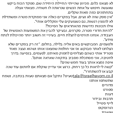
לא מצאנו כלום. מכיוון שהייתי החיילת היחידה שם, מפקד הכוח ביקש
שאעשה חיפוש על אחת הנשים שנראתה לו חשודה. מצאתי אצלה
בתחתונים כמה מאות שקלים.
"אין ספק שזה לא נעים, אבל במקרים כאלה אני ממוקדת מטרה ומשתדלת
לא להפגין רגשות, גם כשצועקים עלי ומקללים אותי".
אילו תכונות נדרשות מהאחראים על הסיכול?
"להיות חדורי מטרה, סקרנים, ובעיקר להבין את המשמעות האנושית של
העבודה. אנחנו תורמים להצלת חיים. בעיניי זה חשוב יותר מהיכולת לנתח
מידע".
ולפעמים, המבוקשים באים אליה בלילה, בחלום. "זה רק במקרים שלא
הצלחנו לאתר מבוקש. אז אני חולמת שמצאנו אותו ושהוא נעצר. מאוד
מטריד אותי כשהם מצליחים לחמוק מאיתנו. לפעמים, בנסיעה בדרך
לחטיבה, אני מסתכלת מסביב בתקווה שאראה אותם".
איפה נמצא אותך בעוד חמש שנים?
"קשה לי לראות כל כך רחוק. כרגע אני עדיין שוקלת אם לחתום עוד שנה
קבע או להשתחרר".
tala@israelhayom.co.il
טעינו? נתקן! אם מצאתם טעות בכתבה, נשמח
שתשתפו אותנו
מדורים
ספורט
דעות
תרבות ובידור
לייף סטייל
הורוסקופ
שישבת