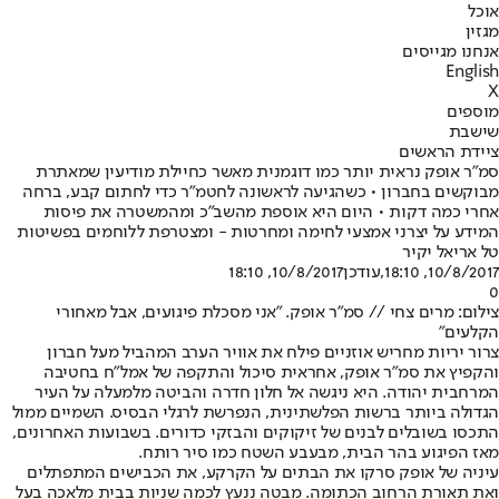
אוכל
מגזין
אנחנו מגייסים
English
X
מוספים
שישבת
ציידת הראשים
סמ"ר אופק נראית יותר כמו דוגמנית מאשר כחיילת מודיעין שמאתרת
מבוקשים בחברון • כשהגיעה לראשונה לחטמ"ר כדי לחתום קבע, ברחה
אחרי כמה דקות • היום היא אוספת מהשב"כ ומהמשטרה את פיסות
המידע על יצרני אמצעי לחימה ומחרטות - ומצטרפת ללוחמים בפשיטות
טל אריאל יקיר
10/8/2017, 18:10
,עודכן
10/8/2017, 18:10
0
צילום: מרים צחי // סמ"ר אופק. "אני מסכלת פיגועים, אבל מאחורי
הקלעים"
צרור יריות מחריש אוזניים פילח את אוויר הערב המהביל מעל חברון
והקפיץ את סמ"ר אופק, אחראית סיכול והתקפה של אמל"ח בחטיבה
המרחבית יהודה. היא ניגשה אל חלון חדרה והביטה מלמעלה על העיר
הגדולה ביותר ברשות הפלשתינית, הנפרשת לרגלי הבסיס. השמיים ממול
התכסו בשובלים לבנים של זיקוקים והבזקי כדורים. בשבועות האחרונים,
מאז הפיגוע בהר הבית, מבעבע השטח כמו סיר רותח.
עיניה של אופק סרקו את הבתים על הקרקע, את הכבישים המתפתלים
ואת תאורת הרחוב הכתומה. מבטה ננעץ לכמה שניות בבית מלאכה בעל