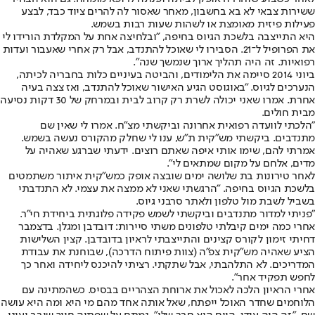
ששירות צבאי לא בא בחשבון, מאחר שאסור לה להרים ציוד כבד, לבצע
פעילות פיזית מאומצת או לשהות שעות רבות בשמש.
היא התייצבה בלשכת הגיוס בחיפה, "ובלחיצה אחת על המקלדת הורידו לי
את הפרופיל ל־21. הסבירו לי שאוכל להתנדב, אבל רק אחרי שאעבור ועדות
רפואיות. זה היה תהליך ארוך שנמשך שנה".
ביוני 2014 סיימה את הלימודים, והביטה בעיניים כלות בחבריה לכיתה,
הנערכים לגיוס. "באוגוסט הגיע האישור שאוכל להתנדב, ואז צצה בעיה
אחרת. אמרו שאני יכולה לשרת רק קרוב לבית ובמרחק של 30 דקות נסיעה
מבית חולים.
"הלכתי לוועדה רפואית אחרונה וביקשתי מצ"ח. אמרו לי שאין שם
מתנדבים. ביקשתי מש"קית ת"ש, ענו לי שחלק מהקורס נעשה בשמש.
אמרתי להם, שימו אותי איפה שאתם רוצים. ידעתי שברגע שאהיה על
מדים, אלחם על מקום שמתאים לי".
לאחר טירונות בת שלושה ימים שובצה אופק כמש"קית איתור משתמטים
בלשכת הגיוס בחיפה. "הרגשתי שאני לא ממצה את עצמי. לא התנדבתי
בשביל לשבת מול טלפון ולאתר סרבני גיוס.
"פניתי למדור מתנדבים וביקשתי לשמש פקידה פלוגתית ביחידת חי"ר.
אחרי כמה ימים קיבלתי טלפונים משתי סיירות: דובדבן ומגלן. בדצמבר
דחיתי זימון לקורס קצינים והתייצבתי לראיון בדובדבן. קצין השלישות
הציע שאהיה מש"קית צפ"ה (צוות פיתוח הדרכה), שבוחנת את עבודת
המדריכים. לא התלהבתי, אבל שתקתי. רציתי להיכנס ליחידה ואחר כך
לחפש תפקיד אחר".
אחרי הראיון הלכה לאכול את ארוחת הצהריים בבסיס. כשהמתינה עם
הלוחמים שחדר האוכל ייפתח, שאל אותה אחד מהם מי היא ומה היא עושה