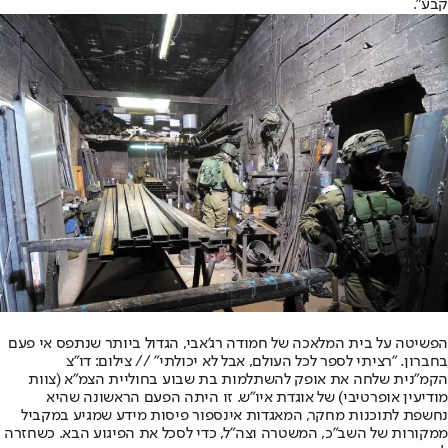
קבע".
הפשיטה על בית המלאכה של חמודה רג'אבי, הגדול ביותר שנתפס אי פעם
בחברון. "רציתי לספר לכל העולם, אבל לא יכולתי" // צילום: דו"צ
הקמ"נית שלחה את אופק להשתלמות בת שבוע בחוליית הצמ"א (צוות
מודיעין אופרטיבי) של אוגדת איו"ש. זו היתה הפעם הראשונה שהיא
נחשפת לתוכנות מחקר, המאגדות אינספור פיסות מידע שמגיע במקביל
ממקורות של השב"כ, המשטרה וצה"ל, כדי לסכל את הפיגוע הבא. כשחזרה