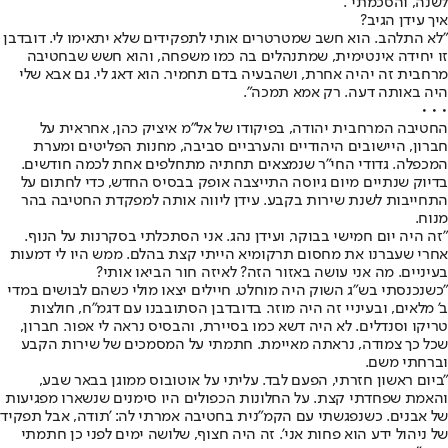
לשנה, והסכמתי".
איך עידן הגיב?
"לא התלהב. הוא חשב שמטרטרים אותי לתפקידים שלא יתאימו לי. דובדבן
זו יחידה אינטימית, שמתנהלים בה כמו משפחה, והוא חשש שבחטיבה
מרחבית זה יהיה אחרת, ושהבעיה בדם תחמיר. הוא דאג לי. גם אבא שלי
היה באותה דעה. רק אמא תמכה".
• • •
החטיבה המרחבית יהודה, בפיקודו של אל"מ איציק כהן, אחראית על
חברון, היישובים היהודיים והערביים סביבה, מחנות הפליטים ומערת
המכפלה. גדודי החי"ר שנמצאים תחתיה מתחלפים אחת לכמה חודשים.
בדיוק שנתיים מיום גיוסה התייצבה אופק בבסיס החדש, כדי לחתום על
התחייבות לשנת שירות בקבע. עידן ליווה אותה למפקדת החטיבה בהר
מנוח.
"זה היה יום חמישי בבוקר, ועידן נהג. אני הסתכלתי בסקרנות על הנוף.
אחרי שעברנו את מחסום תרקומיא הייתי קצת בהלם. ממש היו לי דמעות
בעיניים. מה אני עושה באזור הזה? לאיזה חור הביאו אותי?
"כשנכנסתי בש"ג השוק היה מוחלט. חיילים יצאו מולי כשהם לבושים במדי
ב' מלאים, ובעיניי זה היה מוזר. בדובדבן הסתובבנו עם דגמ"ח, חולצות
טריקו וסנדלים. לא היה דשא כמו בסיירת, והבסיס נראה לי אפור. חברון,
שכל כך צמודה, נראתה מאיימת. חתמתי על המסמכים של שירות הקבע
וברחתי משם.
"ביום ראשון חזרתי, הפעם לבד. עליתי על אוטובוס ממוגן בבאר שבע,
והאמת שפחדתי קצת. על החלונות הכפולים היו סימנים שנשארו מפגיעות
של אבנים. כשנפגשתי עם הקמ"נית בחטיבה אמרתי לה: 'תודה, אבל תפקיד
של ניהול ידע הוא פחות אני'. זה היה חצוף, שלושה ימים לפני כן חתמתי