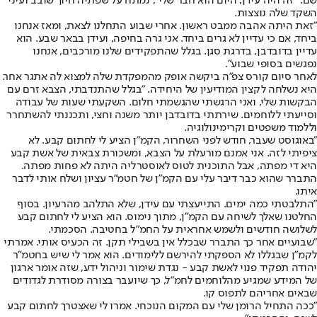
שם. "זה היה עידן, היום הוא חבר שלי", נמתח על שפתיה חיוך שובב ועיני
השקד שלה נוצצות.
"זאת היתה אהבה ממבט ראשון. אחרי שבוע התחלנו לצאת, ומאז אנחנו
ביחד, אם כי עדיין לא גרים ביחד. אני גרה בחיפה, ועידן בבאר שבע. הוא
עדיין בדובדבן, בדרגת סגן. בגלל שהתפקידים שלנו מורכבים, אנחנו
נפגשים בסופי שבוע".
לאחר סיום קורס צפ"ה ביקשה אופק מהמפקדת שלה למצוא לה אתגר אחר.
היא נשלחה לקצין המודיעין של היחידה. "בגלל שהתנדבתי, הצבא זרם עם
הבקשות שלי, ואני הרגשתי שהגשמתי חלום. השקעתי שעות של עבודה
וסייעתי ללוחמים. שירתתי בדובדבן יותר משנה וחצי, ותכננתי להשתחרר
וללמוד משפטים וקרימינולוגיה.
"באוגוסט שעבר, חודש לפני השחרור, הקמ"ן הציע לי לחתום קבע. לא
ציפיתי לזה. אני אמנם מורעלת על הצבא, ומשכורת צבאית של אשת קבע
היא די מפתה, אבל התוכנית לטוס לאוסטרליה היתה לא פחות מפתה.
התברר שהוא כבר דיבר עלי עם הקמ"ן של חטמ"ר עציון ושלח אותי לדבר
איתו.
"התלבטתי כמה ימים. התייעצתי עם עידן, שלא התלהב מהרעיון. בסוף
החלטנו שאלך לשיחה עם הקמ"ן, מתוך נימוס. הוא הציע לי לחתום קבע
לשלושה חודשים ולשמש אחראית על החמ"ל בחטיבה. הסכמתי.
"שבועיים אחר כך התברר שבכלל אין בשבילי תקן. זה הכעיס אותי. אמרתי
לקמ"ן שבגללו לא הספקתי להירשם ללימודים. הוא אמר לי שיש בחטמ"ר
יהודה תפקיד פנוי לאשת קבע - נגדת שימור וניהול ידע, שזה אומר ארגון
של המידע שמגיע מהלוחמים לחמ"ל, כך שיועבר בצורה מסודרת לגדודים
שבאים אחריהם לתפוס קו.
"ככה התחיל הרומן שלי עם המקום הנוכחי. אמרו לי שאצטרך לחתום קבע