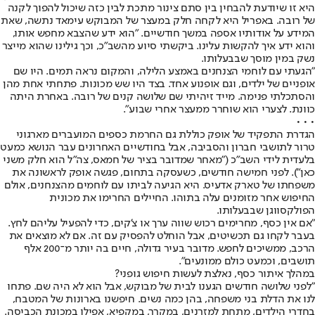
היא זו שיודעת להבחין בין סתם צינור מתכת לבין כזה שיכול להפוך לקנה
של רובה. באפריל היא לקחה חלק במעצר של המבוקש עימאד נתשה, שאת
המידע על אודותיו אספה במשך חודשיים. "הוא ידע שהצבא מחפש אותו,
והוא ידע איך להקשות עלינו. ביקשתי סיוע מהשב"כ, וכך גילינו שהוא מייצר
נשק במין מוסך שבבעלותו.
"הגעתי עם לוחמי הצנחנים באמצע הלילה, והמקום נראה תמים. היו שם
אופניים של ילדים, וגם אופנוע אחד. בצד היו שש מכונות. פתחתי אחת מהן
והסתכלתי פנימה. מייד זיהיתי שם שלושה קנים של רובה. באחרת היתה
כוונת. לצערי הוא שוחרר ממעצר אחרי שבוע".
• • •
הגדרת התפקיד של אופק כוללת גם החרמת כספים המועברים מארגוני
טרור לתושבי חברון והסביבה, אבל בחודשיים האחרונים עבר הנושא כמעט
בלעדית לידי השב"כ ("מאחר שמדובר בציר של חמאס, צה"ל הוא חלק משני
כאן"). לפני חמישה חודשים, כשעסקה בתחום, פגשה אופק לראשונה את
משפחתו של טארק אדעיס. היא הגיעה לביתו עם לוחמים מהצנחנים, אולם
החיפוש אחר מזומנים עלה בתוהו. החיילים החרימו את מכונית
הפולקסווגן שבבעלותו.
"אם אין כסף, מחרימים רכוש שווה ערך או צ'קים, כדי להפעיל עליהם לחץ.
בעבר לקחו גם תכשיטים, אבל הוחלט להפסיק עם זה. אם לא מוצאים את
הרכב, ממשיכים לחפש. מדובר בעיר גדולה, חיים בה יותר מ־200 אלף
תושבים, וכמעט כולם ממונעים".
במהלך איתור כסף, נאלצת לעשות חיפוש גופני?
"לפני שלושה חודשים הגענו לבית של מבוקש, אבל הוא לא היה שם. פתחו
לנו את הדלת בני משפחה, בהן כמה נשים. חיפשנו בארונות של המטבח,
בחדרי הילדים, מתחת למזרנים, במקרר, במקפיא, אפילו במכונת הכביסה.