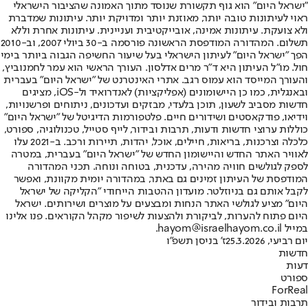
"ישראל היום" הוא גוף תקשורת שנוסד מתוך האמונה שהציבור הישראלי
ראוי לעיתונות טובה יותר, מאוזנת יותר ומדויקת יותר. עיתונות שמדברת
ולא צועקת. עיתונות אמינה, אובייקטיבית ועניינית. עיתונות אחרת וללא
תשלום. המהדורה המודפסת הראשונה פורסמה ב-30 ביולי 2007, וב-2010
הפך "ישראל היום" לעיתון הישראלי בעל שיעור החשיפה הגבוה ביותר בימי
חול. מו"ל העיתון היא ד"ר מרים אדלסון. העורך הראשי הוא עמר לחמנוביץ,
והעורך המייסד הוא עמוס רגב. אתרי האינטרנט של "ישראל היום" בעברית
ובאנגלית, כמו כן היישומונים (אפליקציות) לאנדרואיד ול-iOS, מציגים
חדשות מסביב לשעון, תוכן בלעדי, מבזקים ועדכונים, ניתוחים ופרשנויות,
וידיאו, פודקאסטים ושידורים חיים. פלטפורמות הדיגיטל של "ישראל היום"
כוללות ערוצי חדשות ודעות, תרבות ובידור, לייף סטייל, טכנולוגיה, ספורט,
כלכלה וצרכנות, בריאות, חיילים, אוכל, יהדות, תיירות ורכב. ב-2021 עלו
לאוויר האתר החדש והיישומון החדש של "ישראל היום" בעברית, במטרה
לספק לגולשים חוויה מהירה, עדכנית, בטוחה ונוחה. תכני המהדורה
המודפסת של העיתון זמינים גם באתר, במהדורה יומית מקוונת, ואפשר
לקבל אותם גם בניוזלטר. מועדון ההטבות הייחודי "הקליקה של ישראל
היום" מציע לגולשי האתר הנחות ומבצעים על מוצרים ושירותים. ישראל
היום פתוח להערות, לביקורת ולהצעות לשיפור מקהל הקוראים. פנו אלינו
במייל hayom@israelhayom.co.il.
יום רביעי, 25.3.2026
ז' בניסן תשפ"ו
חדשות
דעות
ספורט
ForReal
תרבות ובידור