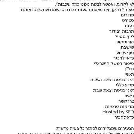
לא לקרוס, ואפשר לבנות ממנו כמה שכבות".
טעינו? נתקן! אם מצאתם טעות בכתבה, נשמח שתשתפו אותנו
מדורים
ספורט
דעות
תרבות ובידור
לייף סטייל
הורוסקופ
שישבת
סוף שבוע
כדאי להכיר
סיפור המשק הישראלי
נדל"ן
ראשי
זמני כניסת וצאת השבת
מידע כללי
זמני כניסת וצאת שבת
ראשי
צרו קשר
מדיניות פרטיות
Hosted by SPD
כדאי
להכיר
הצעירים שמצליחים לפתור כל בעיה מדעית