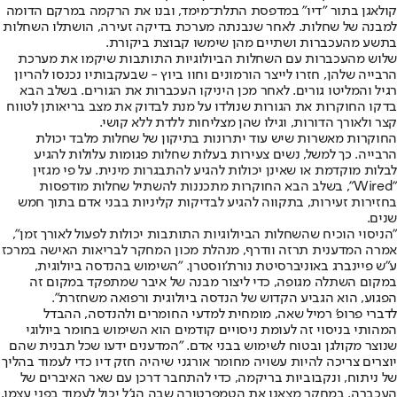
קולאגן בתור "דיו" במדפסת התלת־מימד, ובנו את הרקמה במרקם הדומה
למבנה של שחלות. לאחר שנבנתה מערכת בדיקה זעירה, הושתלו השחלות
בתשע מהעכברות ושתיים מהן שימשו קבוצת ביקורת.
שלוש מהעכברות עם השחלות הביולוגיות התותבות שיקמו את מערכת
הרבייה שלהן, חזרו לייצר הורמונים וחוו ביוץ - שבעקבותיו נכנסו להריון
רגיל והמליטו גורים. לאחר מכן היניקו העכברות את הגורים. בשלב הבא
בדקו החוקרות את הגורות שנולדו על מנת לבדוק את מצב בריאותן לטווח
קצר ולאורך הדורות, וגילו שהן מצליחות ללדת ללא קושי.
החוקרות מאשרות שיש עוד יתרונות בתיקון של שחלות מלבד יכולת
הרבייה. כך למשל, נשים צעירות בעלות שחלות פגומות עלולות להגיע
לבלות מוקדמת או שאינן יכולות להגיע להתבגרות מינית. על פי מגזין
"Wired", בשלב הבא החוקרות מתכננות להשתיל שחלות מודפסות
בחזירות זעירות, בתקווה להגיע לבדיקות קליניות בבני אדם בתוך חמש
שנים.
"הניסוי הוכיח שהשחלות הביולוגיות התותבות יכולות לפעול לאורך זמן",
אמרה המדענית תרזה וודרף, מנהלת מכון המחקר לבריאות האישה במרכז
ע"ש פיינברג באוניברסיטת נורת'ווסטרן. "השימוש בהנדסה ביולוגית,
במקום השתלה מגופה, כדי ליצור מבנה של איבר שמתפקד במקום זה
הפגוע, הוא הגביע הקדוש של הנדסה ביולוגית ורפואה משחזרת".
לדברי פרופ' רמיל שאה, מומחית למדעי החומרים ולהנדסה, ההבדל
המהותי בניסוי זה לעומת ניסויים קודמים הוא השימוש בחומר ביולוגי
שנוצר מקולגן ובטוח לשימוש בבני אדם. "המדענים ידעו שכל תבנית שהם
יוצרים צריכה להיות עשויה מחומר אורגני שיהיה חזק דיו כדי לעמוד בהליך
של ניתוח, ונקבוביות בריקמה, כדי להתחבר דרכן עם שאר האיברים של
העכברה. במחקר מצאנו את הטמפרטורה שבה הג'ל יכול לעמוד בפני עצמו,