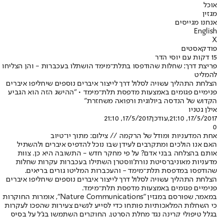
אוכל
מגזין
אנחנו מגייסים
English
X
פודקאסטים
15 דקות עם יוסי הדר
פריצת דרך: שחלות שהודפסו בתלת־מימד הושתלו בעכברות - והן הצליחו
להמליט
הצלחת התהליך עשויה לסלול דרך לייצור איברים נוספים שיחליפו איברים
פנימיים פגומים באמצעות מדפסת תלת־מימד • "ההישג הזה הוא הגביע
הקדוש של הנדסה ביולוגית ורפואה משחזרת"
אילן גטניו
17/5/2017, 21:10
,עודכן
17/5/2017, 21:10
0
אחת המדעניות ומודל של הרקמה // צילום: מתוך יו־טיוב
האם אנו הולכים ומתקרבים לעידן שבו נוכל להדפיס איברים ולהשתיל
אותם בהצלחה בבני אדם? על פי מחקר חדש - התשובה היא כן. צוות
מדעניות מאוניברסיטת נורת'ווסטרן השתילו בעכברות עקרות שחלות
שהודפסו במדפסת תלת־מימד - והעכברות המליטו גורים בריאים.
הצלחת התהליך עשויה לסלול דרך לייצור איברים נוספים שיחליפו איברים
פנימיים פגומים באמצעות מדפסת תלת־מימד.
במאמר, שפורסם במגזין "Nature Communications", אומרות החוקרות
כי השחלות המלאכותיות פותחו כדי לסייע לנשים צעירות שהפכו לעקרות
בגלל טיפולי קרינה נגד מחלת הסרטן. החוקרים השתמשו בג'ל על בסיס