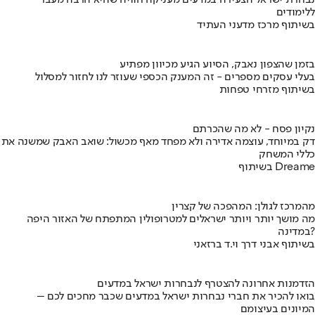
נבחרת ישראל הצעירה במדעים מעניקה חוויה שהיא הרבה מעבר
ללימודים
בשיתוף מרכז מדעני העתיד
בזמן שהצפון נאבק, הסיוע הגיע מכיוון מפתיע
בעלי עסקים מספרים - זה המענק הכספי שעוזר לנו לחזור למסלול
בשיתוף מזרחי טפחות
נקיון פסח - לא מה שהכרתם
דק במיוחד, עוצמה אדירה ולא מפחד מאף מכשול: שואב האבק שמשנה את
כללי המשחק
בשיתוף Dreame
מהמרכז לגולן: המהפכה של קצרין
מה מושך יותר ויותר ישראלים למטרופולין המתפתח של האזור היפה
במדינה?
בשיתוף אבני דרך וי.ד ברזאני
הזדמנות אחרונה להצטרף לנבחרות ישראל במדעים
בואו להכיר את חברי נבחרות ישראל במדעים שכבר מחכים לכם –
המיונים בעיצומם