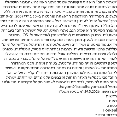
"ישראל היום" הוא גוף תקשורת שנוסד מתוך האמונה שהציבור הישראלי
ראוי לעיתונות טובה יותר, מאוזנת יותר ומדויקת יותר. עיתונות שמדברת
ולא צועקת. עיתונות אמינה, אובייקטיבית ועניינית. עיתונות אחרת וללא
תשלום. המהדורה המודפסת הראשונה פורסמה ב-30 ביולי 2007, וב-2010
הפך "ישראל היום" לעיתון הישראלי בעל שיעור החשיפה הגבוה ביותר בימי
חול. מו"ל העיתון היא ד"ר מרים אדלסון. העורך הראשי הוא עמר לחמנוביץ,
והעורך המייסד הוא עמוס רגב. אתרי האינטרנט של "ישראל היום" בעברית
ובאנגלית, כמו כן היישומונים (אפליקציות) לאנדרואיד ול-iOS, מציגים
חדשות מסביב לשעון, תוכן בלעדי, מבזקים ועדכונים, ניתוחים ופרשנויות,
וידיאו, פודקאסטים ושידורים חיים. פלטפורמות הדיגיטל של "ישראל היום"
כוללות ערוצי חדשות ודעות, תרבות ובידור, לייף סטייל, טכנולוגיה, ספורט,
כלכלה וצרכנות, בריאות, חיילים, אוכל, יהדות, תיירות ורכב. ב-2021 עלו
לאוויר האתר החדש והיישומון החדש של "ישראל היום" בעברית, במטרה
לספק לגולשים חוויה מהירה, עדכנית, בטוחה ונוחה. תכני המהדורה
המודפסת של העיתון זמינים גם באתר, במהדורה יומית מקוונת, ואפשר
לקבל אותם גם בניוזלטר. מועדון ההטבות הייחודי "הקליקה של ישראל
היום" מציע לגולשי האתר הנחות ומבצעים על מוצרים ושירותים. ישראל
היום פתוח להערות, לביקורת ולהצעות לשיפור מקהל הקוראים. פנו אלינו
במייל hayom@israelhayom.co.il.
יום ראשון, 29.3.2026
י"א בניסן תשפ"ו
חדשות
דעות
ספורט
ForReal
תרבות ובידור