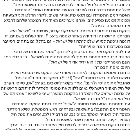
רלוונטי ויוביל את כל חיל האוויר לביצועים הרבה יותר משמעותיים".
אשל התייחס בדבריו גם לעיכוב בהגעת המטוסים ואמר: "הטייסים
האמריקנים התמודדו עם תנאי מזג אוויר קשים, לקחו החלטות מקצועיות
ונכונות ונמנעו מסיכונים. אנחנו מעריכים מאוד את המאמץ שלהם להביא
את המטוסים הביתה".
בטקס נאם גם מזכיר המדינה האמריקני קרטר, שסיפר כי "ישראל היא
חברתנו הראשונה והיחידה באזור שטסה ב־F-35. יחד נשלוט בשמיים. זו
דוגמה נוספת לסיוע שלנו ליתרון של ישראל - גם בחלל, גם בתחום הסייבר
וגם במערכות הגנה אוויריות".
עוד לפני הטקס אמר שר הביטחון, ליברמן: "סמלי שכהונתו של מזכיר
ההגנה קרטר מסתיימת בסמוך להגעת המטוסים לישראל - כי קרטר, כמו
העם האמריקני כולו, הוא ידיד אדיר של ישראל".
היום: טיסת הבכורה
בתום הנאומים התקרבו למתחם האווירי של הטקס שני מטוסי האדיר,
כשהם מלווים בשני מטוסי "רעם" (F-15I). מפקד טייסת ה"פטישים",
שהוביל את מטוסי ה"רעם", אמר בקשר ליושבים בקהל: "אנו, טייסי הקרב
של חיל האוויר הישראלי גאים ללוות את מטוסי ה'אדיר' לנחיתתם הראשונה
על אדמת ישראל. עלו והצליחו בהקמת המערך שיביא לשיפור עוצמתם של
חיל האוויר, צה"ל ומדינת ישראל".
עם נחיתתם, הגיעו שני מטוסי ה"אדיר" לצידי בימת הטקס. הטייסים
האמריקנים התקבלו בתשואות ובפרחים. ראש הממשלה, נשיא המדינה,
מפקד חיל האוויר ומפקד בסיס נבטים הדביקו למטוסים את סמל חיל
האוויר וקיבלו אותם באופן רשמי למשפחת החיל.
בתום הטקס המריאו הבכירים לבסיס חיל האוויר בשדה דב, שם נערך