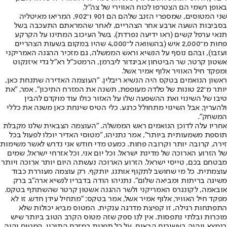
באופן רשמי הם הצטרפו לכוח האווירי של צה"ל.
שני המטוסים, שמספרי הזנב שלהם הם 901 ו־902, המריאו מאיטליה
בסביבות השעה ארבע אחר הצהריים, לאחר שהמראתם התעכבה בשל
תנאי ערפל קשים (ראו ידיעה נפרדת). בשל העיכוב המתינו על הקרקע
פחות מ־2,000 איש (בהשוואה ל־4,000 שהיו במקום בשעות הצהריים
ועזבו), ובהם נוסף על הנשיא וראש הממשלה, גם מזכיר ההגנה האמריקני
אשטון קרטר, שר הביטחון אביגדור ליברמן, הרמטכ"ל רא"ל גדי איזנקוט
ומפקד חיל האוויר אלוף אמיר אשל.
ראשון הנואמים בטקס היה הנשיא ריבלין. "העוצמה האדירה שתנחת כאן,
יותר מ־22 טונות של פלדה מעופפת, תשנה את המזרח התיכון", אמר, "את
טיבו של השינוי ואת ההשפעה שלו על האזור כולו עוד מוקדם להבין
ולהעריך, אבל השינוי מתחולל כרגע. כלי הטיס שינחת כאן משנה את כללי
המשחק".
אחריו עלה לדוכן הנואמים ראש הממשלה. "העוצמה הצבאית שלנו מקבלת
תוספת משמעותית ביותר", אמר נתניהו, "מטוסי האדיר יוכלו לפעול בכל
זירה, קרובה יותר וקרובה פחות. כמעט מדי חודש אני נדרש לאשר משימות
של הזרוע הארוכה של מדינת ישראל. וכל יום אני, וכל אזרחי ישראל, שמים
מבטחם בכם, טייסי ישראל. הזרוע הארוכה נעשתה היום יותר ארוכה ויותר
עוצמתית. כל מי שחושב לתקוף אותנו, יותקף. רק עוצמה מעוררת כבוד
משיגה בריתות ומביאה שלום". נתניהו הודה בדבריו לנשיא ארה"ב ברק
אובאמה, לקונגרס האמריקני ולשר ההגנה אשטון קרטר שהשתתף בטקס.
מפקד חיל האוויר, אלוף אמיר אשל, אמר בטקס: "מתחיל עידן חדש. זו לא
התפתחות רגילה, זו קפיצת מדרגה ענקית. המטוס מביא יכולות שלא
מוכרות ובלתי נתפסות. אין לנו ספק שזה מטוס הקרב הטוב ביותר שיש
בנמצא ויהיה בעשורים הבאים. על כל תפנית במזרח התיכון, המטוס יהיה