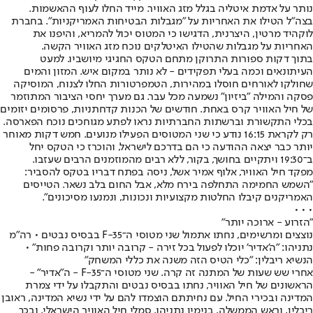
נותר על אדמת איטליה בגלל מזג האוויר. מייד החלו לעוף ההאשמות.
בצה"ל הטילו את האחריות על "מגבלות הבטיחות האמריקניות". בחברת
לוקהיד מרטין, היצרנית, הדגישו כי המטוס יכול להמריא, והיפנו את
האחריות על מגבלות שהטילו האיטלקים נוכח מזג האוויר הקשה.
בתוך דקות ספורות התרוקן מתחם הטקס החגיגי מיושביו. למעט
העיתונאים וכמה בעלי תפקידים - לא נותר במקום איש. המזון והמים
שחולקו לאורחים חוסלו במהירות, הטמפרטורות החלו לצנוח, המוסיקה
פסקה והמילה "ביזיון" נשמעה מכל עבר. גם מערך יחסי הציבור המתוזמר
של חיל האוויר קרס באחת. חודשים של הכנות קדחתניות, פרסומים יזומים
בכלי התקשורת וברשתות החברתיות נראו לפתע מגוחכים נוכח הפארסה.
רק לקראת 16:15 נודע כי שני המטוסים הפעילו מנועים. חמש דקות מאוחר
יותר כבר יצאה ההודעה כי הם בדרכם לישראל, והוכרז כי הטקס יחל
ב־19:30 ויתקיים בחושך, בקור, ללא רבים מהמוזמנים הרבים שעזבו.
מפקד חיל האוויר, אלוף אמיר אשל, ניסה בפתח דבריו בטקס להסביר:
"השמש החמימה התחלפה בירח מלא, אבל החום בלב נשאר. הטייסים
האמריקנים קיבלו החלטות מקצועיות ונכונות, ונמנעו מסיכונים".
• • •
"הזרוע - ארוכה יותר"
נוצצים ומרשימים, נחתו אתמול שני מטוסי ה־F-35 בבסיס נבטים • רה"מ
נתניהו: "ה'אדיר' יוכלו לפעול בכל זירה - קרובה יותר וקרובה פחות" •
הנשיא ריבלין: "כלי הטיס הזה משנה את כללי המשחק״
אחרי שש שעות של המתנה זה קרה. שני מטוסי ה־F-35 - ה"אדיר" -
הראשונים של חיל האוויר, נחתו בבסיס נבטים והתקבלו על ידי צמרת
המדינה ובכירי החיל. עם נחיתתם הוצמדו להם על ידי נשיא המדינה, ראובן
ריבלין, וראש הממשלה, בנימין נתניהו, סמלי חיל האוויר הישראלי, ובכך