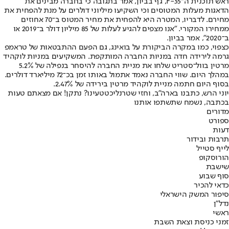
ראש תוכנית ה־F-35, ג'ף בביון, אמר בתגובה כי בחברה מבינים את
הדאגות מעלות המטוסים וכי השקיעו מיליוני דולרים על מנת להפחית את
מחירם. לדבריו, המטרה היא להפחית את מחיר המטוס ב־70 אחוזים
ממחירו המקורי. "אנו מצפים להגיע לעלות של 85 מיליון דולר ב־2019 או
ב־2020", אמר בביון.
כצפוי, כמו במקרה הביקורת על בואינג, גם הפעם ההתבטאות של טראמפ
גרמה לירידה חדה במניות החברה המותקפת. המשקיעים במניות לוקהיד
מרטין בוול־סטריט שלחו את מניית החברה להיסחר בנפילה של 5.2%
במהלך היום. שווי החברה נאמד אתמול באותו זמן בכ־72 מיליארד דולרים.
בסוף היום חתמה מניית לוקהיד מרטין בירידה של 2.47%.
יוני הרש, כתבנו בארה"ב, וחזי שטרנליכט
טעינו? נתקן! אם מצאתם טעות
בכתבה, נשמח שתשתפו אותנו
מדורים
ספורט
דעות
תרבות ובידור
לייף סטייל
הורוסקופ
שישבת
סוף שבוע
כדאי להכיר
סיפור המשק הישראלי
נדל"ן
ראשי
זמני כניסת וצאת השבת