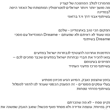
מהמרכז לגולן: המהפכה של קצרין
מה מושך יותר ויותר ישראלים למטרופולין המתפתח של האזור היפה
במדינה?
בשיתוף אבני דרך וי.ד ברזאני
המקום הכי טוב באיצטדיון - שלכם
המונדיאל עם מסכי Dreame - כמו שעוד לא ראיתם ולא שמעתם
בשיתוף Dreame
הזדמנות אחרונה להצטרף לנבחרות ישראל במדעים
בואו להכיר את חברי נבחרות ישראל במדעים שכבר מחכים לכם –
המיונים בעיצומם
בשיתוף מרכז מדעני העתיד
בזמן שהצפון נאבק, הסיוע הגיע מכיוון מפתיע
בעלי עסקים מספרים - זה המענק הכספי שעוזר לנו לחזור למסלול
בשיתוף מזרחי טפחות
נקיון פסח - לא מה שהכרתם
דק במיוחד, עוצמה אדירה ולא מפחד מאף מכשול: שואב האבק שמשנה את