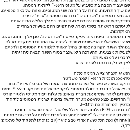
אירוע קבלת פנים למטוס. בתום קבלת הפנים, המריא אלוף אשל לארה"ב,
שם יעבור הסבה בת כשבוע על מטוס ה־F-35 לקראת הטסתו.
עם שוך התרועות, נותרו על הרחבה שני המטוסים, וצוות של כמה טכנאים.
הטכנאים מטייסת "נשר הזהב" גררו את מטוסי ה"אדיר" לדירים
תת־קרקעיים שהוכנו עבורם מבעוד מועד. במהלך הלילה הכינו אותם
לטיסתם הראשונה בשמי הארץ, שתתקיים היום בשעות הצהריים
המוקדמות.
את המטוסים יטיסו היום מפקד טייסת "נשר הזהב", סגן אלוף יותם, וסגנו,
שיהיו הישראלים הראשונים שזוכים להטיס את המטוס המתקדם בעולם.
במהלך השנה הקרובה צפויים בחיל האוויר ללמוד את המטוסים ולהכינם
לפעילות מבצעית. ההערכה היא שכבר בסוף השנה הבאה ניתן יהיה
להכריז על מבצעיותם.
לילך שובל, כתבתנו לענייני צבא
• • •
הנשיא הנבחר צייץ, המניה נפלה
טראמפ: תוכנית ה־F-35 יצאה משליטה
דווקא בשעה שבישראל נערכו לחגוג את הגעתו של מטוס "האדיר", בחר
נשיא ארה"ב הנבחר, דונלד טראמפ, לבקר את עלויות פרויקט ה־F-35. ימים
ספורים לאחר שתקף את חברת בואינג על עלות ייצור מטוסי ה"אייר פורס
1" החדשים, מצא טראמפ מטרה חדשה בדמות יצרנית המטוסים לוקהיד
מרטין, המייצרת את ה־F-35.
"תוכנית ה־F-35 ועלותה יצאו מכלל שליטה", הטיח טראמפ בהודעה
בחשבון הטוויטר שלו. "אפשר לחסוך מיליארדי דולרים על רכישות צבאיות
(ואחרות) ואת הכל נעשה אחרי 20 בינואר (יום כניסתו לתפקיד של טראמפ;
י"ה)".