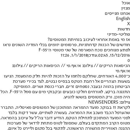
אוכל
מגזין
אנחנו מגייסים
English
X
חדשות
פוליטי-מדיני
אז מי באמת אחראי לעיכוב בנחיתת המטוסים?
חודשים של הכנות קדחתניות, פרסומים יזומים בכלי המדיה השונים נראו
לפתע מגוחכים נוכח הפארסה של שני מטוסי ה־F-35
13/12/2016, 02:45
,עודכן
1/1/2018, 11:26
0
הכיסאות הריקים // צילום: אי.אף.פי // הכיסאות הריקים // צילום:
אי.אף.פי
כ־4,000 האורחים, שחלקם נלחמו על הזכות להיות חלק מהמעמד, הגיעו
בשעות הצהריים אל רחבת הטקס בבסיס נבטים, לצד בכירי מערכת
הביטחון בהווה ובעבר, נספחים זרים, חברי כנסת ושרים. המוסיקה
התנגנה ברקע, לאורחים חולקו כובעים ובקבוקי מים עם סמל ה־F-35. הכל
היה מוכן. ורק המטוסים בוששו להגיע.
צילום: NEWSENDERS
לקראת 11 בבוקר, מועד ההמראה המתוכנן של המטוסים מאיטליה, התברר
שהערפל הכבד מעכב את ההמראה. בעשרה לשתיים, עשר דקות בלבד
לפני המועד המתוכנן לתחילת הטקס, הודיע דובר צה"ל על עיכוב בהמראה.
מטוס הקרב המתקדם בעולם, שמסוגל לטוס מתחת לרדאר של מערכות
ההגנה האווירית מהשורה הראשונה, לתקוף בכל מקום וליירט כל איום,