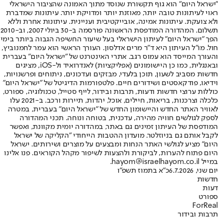
"ישראל היום" הוא גוף תקשורת שנוסד מתוך האמונה שהציבור הישראלי
ראוי לעיתונות טובה יותר, מאוזנת יותר ומדויקת יותר. עיתונות שמדברת
ולא צועקת. עיתונות אמינה, אובייקטיבית ועניינית. עיתונות אחרת וללא
תשלום. המהדורה המודפסת הראשונה פורסמה ב-30 ביולי 2007, וב-2010
הפך "ישראל היום" לעיתון הישראלי בעל שיעור החשיפה הגבוה ביותר בימי
חול. מו"ל העיתון היא ד"ר מרים אדלסון. העורך הראשי הוא עמר לחמנוביץ,
והעורך המייסד הוא עמוס רגב. אתרי האינטרנט של "ישראל היום" בעברית
ובאנגלית, כמו כן היישומונים (אפליקציות) לאנדרואיד ול-iOS, מציגים
חדשות מסביב לשעון, תוכן בלעדי, מבזקים ועדכונים, ניתוחים ופרשנויות,
וידיאו, פודקאסטים ושידורים חיים. פלטפורמות הדיגיטל של "ישראל היום"
כוללות ערוצי חדשות ודעות, תרבות ובידור, לייף סטייל, טכנולוגיה, ספורט,
כלכלה וצרכנות, בריאות, חיילים, אוכל, יהדות, תיירות ורכב. ב-2021 עלו
לאוויר האתר החדש והיישומון החדש של "ישראל היום" בעברית, במטרה
לספק לגולשים חוויה מהירה, עדכנית, בטוחה ונוחה. תכני המהדורה
המודפסת של העיתון זמינים גם באתר, במהדורה יומית מקוונת, ואפשר
לקבל אותם גם בניוזלטר. מועדון ההטבות הייחודי "הקליקה של ישראל
היום" מציע לגולשי האתר הנחות ומבצעים על מוצרים ושירותים. ישראל
היום פתוח להערות, לביקורת ולהצעות לשיפור מקהל הקוראים. פנו אלינו
במייל hayom@israelhayom.co.il.
יום שני, 6.7.2026
כ"א בתמוז תשפ"ו
חדשות
דעות
ספורט
ForReal
תרבות ובידור