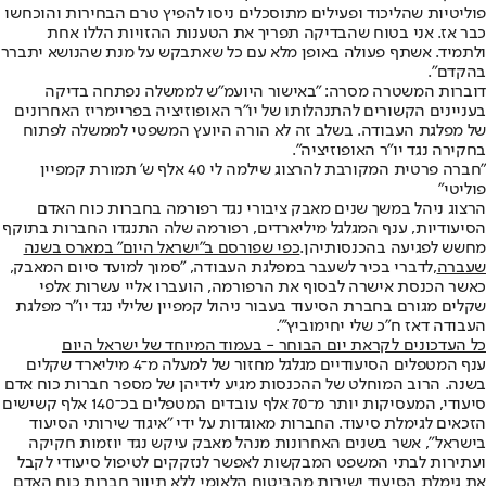
פוליטיות שהליכוד ופעילים מתוסכלים ניסו להפיץ טרם הבחירות והוכחשו
כבר אז. אני בטוח שהבדיקה תפריך את הטענות ההזויות הללו אחת
ולתמיד. אשתף פעולה באופן מלא עם כל שאתבקש על מנת שהנושא יתברר
בהקדם".
דוברות המשטרה מסרה: "באישור היועמ"ש לממשלה נפתחה בדיקה
בעניינים הקשורים להתנהלותו של יו"ר האופוזיציה בפריימריז האחרונים
של מפלגת העבודה. בשלב זה לא הורה היועץ המשפטי לממשלה לפתוח
בחקירה נגד יו"ר האופוזיציה".
"חברה פרטית המקורבת להרצוג שילמה לי 40 אלף ש' תמורת קמפיין
פוליטי"
הרצוג ניהל במשך שנים מאבק ציבורי נגד רפורמה בחברות כוח האדם
הסיעודיות, ענף המגלגל מיליארדים, רפורמה שלה התנגדו החברות בתוקף
מחשש לפגיעה בהכנסותיהן.
כפי שפורסם ב"ישראל היום" במארס בשנה
שעברה
,
לדברי בכיר לשעבר במפלגת העבודה, "סמוך למועד סיום המאבק,
כאשר הכנסת אישרה לבסוף את הרפורמה, הועברו אליי עשרות אלפי
שקלים מגורם בחברת הסיעוד בעבור ניהול קמפיין שלילי נגד יו"ר מפלגת
העבודה דאז ח"כ שלי יחימוביץ'".
כל העדכונים לקראת יום הבוחר - בעמוד המיוחד של ישראל היום
ענף המטפלים הסיעודיים מגלגל מחזור של למעלה מ־4 מיליארד שקלים
בשנה. הרוב המוחלט של ההכנסות מגיע לידיהן של מספר חברות כוח אדם
סיעודי, המעסיקות יותר מ־70 אלף עובדים המטפלים בכ־140 אלף קשישים
הזכאים לגימלת סיעוד. החברות מאוגדות על ידי "איגוד שירותי הסיעוד
בישראל", אשר בשנים האחרונות מנהל מאבק עיקש נגד יוזמות חקיקה
ועתירות לבתי המשפט המבקשות לאפשר לנזקקים לטיפול סיעודי לקבל
את גימלת הסיעוד ישירות מהביטוח הלאומי ללא תיווך חברות כוח האדם