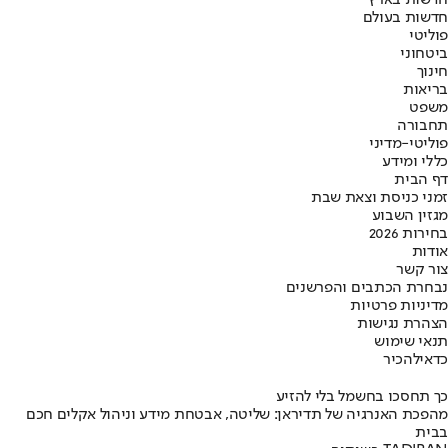
חדשות בעולם
פוליטי
ביטחוני
חינוך
בריאות
משפט
תחבורה
פוליטי-מדיני
כללי ומידע
דף הבית
זמני כניסת וצאת שבת
מגזין השבוע
בחירות 2026
אודות
צור קשר
נבחרת הכתבים והפרשנים
מדיניות פרטיות
הצהרת נגישות
תנאי שימוש
כדאי
להכיר
כך תחסכו בחשמל בלי להזיע
מהפכת האנרגיה של תדיראן: שליטה, אבטחת מידע וניהול אקלים חכם
בבית