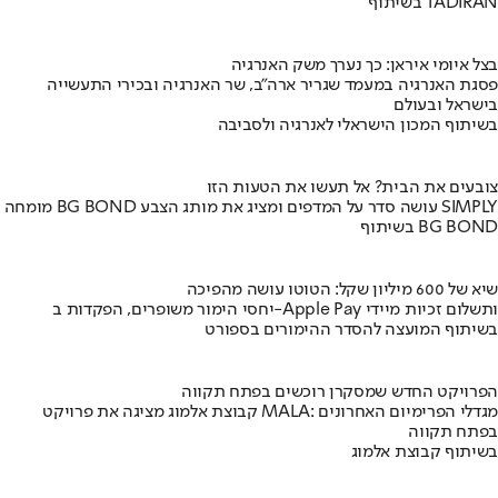
בשיתוף TADIRAN
בצל איומי איראן: כך נערך משק האנרגיה
פסגת האנרגיה במעמד שגריר ארה"ב, שר האנרגיה ובכירי התעשייה
בישראל ובעולם
בשיתוף המכון הישראלי לאנרגיה ולסביבה
צובעים את הבית? אל תעשו את הטעות הזו
מומחה BG BOND עושה סדר על המדפים ומציג את מותג הצבע SIMPLY
בשיתוף BG BOND
שיא של 600 מיליון שקל: הטוטו עושה מהפיכה
יחסי הימור משופרים, הפקדות ב-Apple Pay ותשלום זכיות מיידי
בשיתוף המועצה להסדר ההימורים בספורט
הפרויקט החדש שמסקרן רוכשים בפתח תקווה
קבוצת אלמוג מציגה את פרויקט MALA: מגדלי הפרימיום האחרונים
בפתח תקווה
בשיתוף קבוצת אלמוג