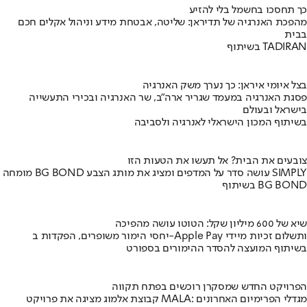
כך תחסכו בחשמל בלי להזיע
מהפכת האנרגיה של תדיראן: שליטה, אבטחת מידע וניהול אקלים חכם
בבית
בשיתוף TADIRAN
בצל איומי איראן: כך נערך משק האנרגיה
פסגת האנרגיה במעמד שגריר ארה"ב, שר האנרגיה ובכירי התעשייה
בישראל ובעולם
בשיתוף המכון הישראלי לאנרגיה ולסביבה
צובעים את הבית? אל תעשו את הטעות הזו
מומחה BG BOND עושה סדר על המדפים ומציג את מותג הצבע SIMPLY
בשיתוף BG BOND
שיא של 600 מיליון שקל: הטוטו עושה מהפיכה
יחסי הימור משופרים, הפקדות ב-Apple Pay ותשלום זכיות מיידי
בשיתוף המועצה להסדר ההימורים בספורט
הפרויקט החדש שמסקרן רוכשים בפתח תקווה
קבוצת אלמוג מציגה את פרויקט MALA: מגדלי הפרימיום האחרונים