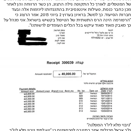
של המטפלים. לאורך כל התקופה גילה הרצוג, הן כשר הרווחה והן לאחר
מכן כחבר כנסת, פעילות אינטנסיבית בהתנגדותו ליוזמות אלה ובעד
חברות הסיעוד. כך למשל, בראיון בערוץ 2 ביוני 2013, אמר הרצוג כי
"הרפורמה הינה הרס התשתית של הטיפול בקשיש בישראל. אני מנהל על
כך מאבק מאוד מאוד עיקש בכל הכלים העומדים לרשותנו".
"גיבוי מלא ליו"ר המפלגה"
ח"כ אראל מרגלית אמר בתגובה לפרסומים כי "יש לתת גיבוי מלא ליו"ר