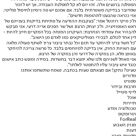
המפלגה ברגעים אלה. זהו יום לא קל למפלגת העבודה, אך יש לזכור
שמדובר בבדיקה משטרתית בלבד. אם אמנם יש פה ניסיון לחיסול פוליטי,
אזי כנראה שהגענו לתהומות חדשים".
ח"כ מיקי רוזנטל אמר: "בעקבות ההודעה על פתיחת בדיקות בעניינם של
ראש האופוזיציה, ח״כ יצחק הרצוג ושל שר הפנים אריה דרעי, אני מבקש
להבהיר את עמדתי הנחרצת: העיקרון המנחה בכל המקרים חייב להיות -
דין אחד לכולם. לבכירי הפוליטיקאים כמו לאדם מן הישוב".
"כל חשד צריך להיחקר עד תום וכל נבחר ציבור צריך לשתף פעולה מלאה
עם רשויות החוק. אין בדיקה למיוחסים בלבד. כל פרשה צריכה להיחקר
באופן מלא, הן במקרה של דרעי והן במקרה של הרצוג.
אני מאחל לשניהם ולנו שלא ימצא דבר בחשדות. במידה ומוגש כתב אישום
כנגד איש ציבור עליו להתפטר לאלתר".
טעינו? נתקן! אם מצאתם טעות בכתבה, נשמח שתשתפו אותנו
מדורים
ספורט
תרבות ובידור
לייף סטייל
אוכל
תיירות
טכנולוגיה ומדע
הורוסקופ
ForReal
מגזין השבוע
דעות
חדשות בארץ