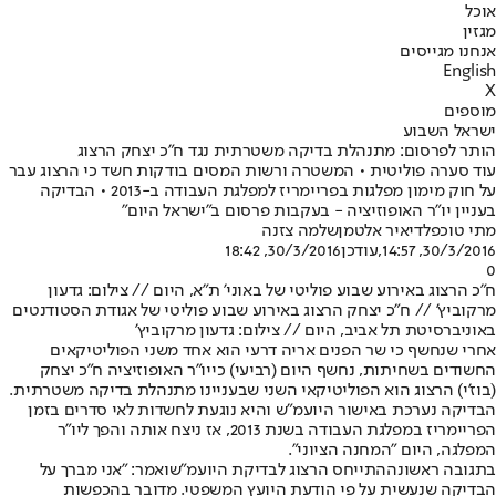
אוכל
מגזין
אנחנו מגייסים
English
X
מוספים
ישראל השבוע
הותר לפרסום: מתנהלת בדיקה משטרתית נגד ח"כ יצחק הרצוג
עוד סערה פוליטית • המשטרה ורשות המסים בודקות חשד כי הרצוג עבר
על חוק מימון מפלגות בפריימריז למפלגת העבודה ב-2013 • הבדיקה
בעניין יו"ר האופוזיציה - בעקבות פרסום ב"ישראל היום"
מתי טוכפלד
יאיר אלטמן
שלמה צזנה
30/3/2016, 14:57
,עודכן
30/3/2016, 18:42
0
ח"כ הרצוג באירוע שבוע פוליטי של באוני' ת"א, היום // צילום: גדעון
מרקוביץ' // ח"כ יצחק הרצוג באירוע שבוע פוליטי של אגודת הסטודנטים
באוניברסיטת תל אביב, היום // צילום: גדעון מרקוביץ'
אחרי שנחשף כי שר הפנים אריה דרעי הוא אחד משני הפוליטיקאים
החשודים בשחיתות, נחשף היום (רביעי) כי
יו"ר האופוזיציה ח"כ יצחק
(בוז'י) הרצוג הוא הפוליטיקאי השני שבעניינו מתנהלת בדיקה משטרתית.
הבדיקה נערכת באישור היועמ"ש והיא נוגעת לחשדות לאי סדרים בזמן
הפריימריז במפלגת העבודה בשנת 2013, אז ניצח אותה והפך ליו"ר
המפלגה, היום "המחנה הציוני".
בתגובה ראשונה
התייחס הרצוג לבדיקת היועמ"ש
ואמר: "אני מברך על
הבדיקה שנעשית על פי הודעת היועץ המשפטי. מדובר בהכפשות