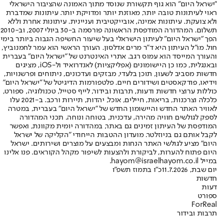
"ישראל היום" הוא גוף תקשורת שנוסד מתוך האמונה שהציבור הישראלי
ראוי לעיתונות טובה יותר, מאוזנת יותר ומדויקת יותר. עיתונות שמדברת
ולא צועקת. עיתונות אמינה, אובייקטיבית ועניינית. עיתונות אחרת וללא
תשלום. המהדורה המודפסת הראשונה פורסמה ב-30 ביולי 2007, וב-2010
הפך "ישראל היום" לעיתון הישראלי בעל שיעור החשיפה הגבוה ביותר בימי
חול. מו"ל העיתון היא ד"ר מרים אדלסון. העורך הראשי הוא עמר לחמנוביץ,
והעורך המייסד הוא עמוס רגב. אתרי האינטרנט של "ישראל היום" בעברית
ובאנגלית, כמו כן היישומונים (אפליקציות) לאנדרואיד ול-iOS, מציגים
חדשות מסביב לשעון, תוכן בלעדי, מבזקים ועדכונים, ניתוחים ופרשנויות,
וידיאו, פודקאסטים ושידורים חיים. פלטפורמות הדיגיטל של "ישראל היום"
כוללות ערוצי חדשות ודעות, תרבות ובידור, לייף סטייל, טכנולוגיה, ספורט,
כלכלה וצרכנות, בריאות, חיילים, אוכל, יהדות, תיירות ורכב. ב-2021 עלו
לאוויר האתר החדש והיישומון החדש של "ישראל היום" בעברית, במטרה
לספק לגולשים חוויה מהירה, עדכנית, בטוחה ונוחה. תכני המהדורה
המודפסת של העיתון זמינים גם באתר, במהדורה יומית מקוונת, ואפשר
לקבל אותם גם בניוזלטר. מועדון ההטבות הייחודי "הקליקה של ישראל
היום" מציע לגולשי האתר הנחות ומבצעים על מוצרים ושירותים. ישראל
היום פתוח להערות, לביקורת ולהצעות לשיפור מקהל הקוראים. פנו אלינו
במייל hayom@israelhayom.co.il.
יום שבת, 11.7.2026
כ"ו בתמוז תשפ"ו
חדשות
דעות
ספורט
ForReal
תרבות ובידור