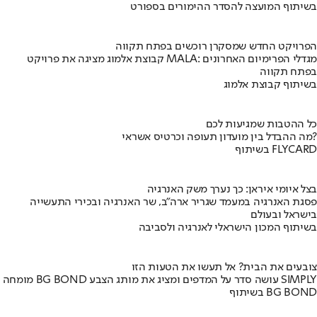
בשיתוף המועצה להסדר ההימורים בספורט
הפרויקט החדש שמסקרן רוכשים בפתח תקווה
קבוצת אלמוג מציגה את פרויקט MALA: מגדלי הפרימיום האחרונים
בפתח תקווה
בשיתוף קבוצת אלמוג
כל ההטבות שמגיעות לכם
מה ההבדל בין מועדון תעופה וכרטיס אשראי?
בשיתוף FLYCARD
בצל איומי איראן: כך נערך משק האנרגיה
פסגת האנרגיה במעמד שגריר ארה"ב, שר האנרגיה ובכירי התעשייה
בישראל ובעולם
בשיתוף המכון הישראלי לאנרגיה ולסביבה
צובעים את הבית? אל תעשו את הטעות הזו
מומחה BG BOND עושה סדר על המדפים ומציג את מותג הצבע SIMPLY
בשיתוף BG BOND