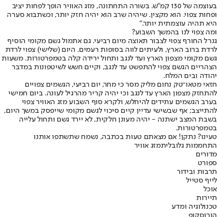
בעוצמה של 130 קמ"ש. בשורה התחתונה, מזג האוויר הופך לפחות יציב
ופחות צפוי. הוא מקצין. שיהיה שרב הוא יהיה חזק יותר, וכשתבוא סערה
היא תהיה עוצמתית יותר."
ומה צפוי לנו בהמשך השבוע?
גנרל החורף צפוי לצבור תאוצה מיום רביעי. גם אתמול גשם מקומי הוסיף
לרדת ברוב הארץ, ולעיתים לווה בסופות רעמים. היום (שלישי) צפוי לרדת
גשם מקומי מצפון הארץ ועד לנגב ותחול ירידה קלה בטמפרטורות. משעות
הצהריים הגשם צפוי להתפשט עד לנגב, וקיים חשש לשיטפונות במדבר
יהודה ובים המלח.
חזאי מטאו־טק נחום מליק מסר כי מחר, יום רביעי, הגשמים צפויים
להתחזק מצפון הארץ עד לנגב וכי יהיה קריר מהרגיל לעונה. ביום חמישי
בערב הגשמים עתידים להיחלש, ולקרא סוף השבוע מזג האוויר צפוי
להתייצב; אף שבשישי עדיין קיים סיכוי לגשם מקומי שייפסק במשך היום,
בשבת המצב ישתנה - יהיה מעונן חלקית, לא יירד גשם ותחול עלייה
בטמפרטורות.
טעינו? נתקן! אם מצאתם טעות בכתבה, נשמח שתשתפו אותנו
התחממות גלובלית
מזג אוויר
מדורים
ספורט
תרבות ובידור
לייף סטייל
אוכל
תיירות
טכנולוגיה ומדע
הורוסקופ