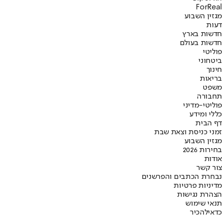
ForReal
מגזין השבוע
דעות
חדשות בארץ
חדשות בעולם
פוליטי
ביטחוני
חינוך
בריאות
משפט
תחבורה
פוליטי-מדיני
כללי ומידע
דף הבית
זמני כניסת וצאת שבת
מגזין השבוע
בחירות 2026
אודות
צור קשר
נבחרת הכתבים והפרשנים
מדיניות פרטיות
הצהרת נגישות
תנאי שימוש
כדאי
להכיר