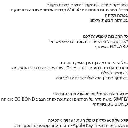
הפרויקט החדש שמסקרן רוכשים בפתח תקווה
קבוצת אלמוג מציגה את פרויקט MALA: מגדלי הפרימיום האחרונים
בפתח תקווה
בשיתוף קבוצת אלמוג
כל ההטבות שמגיעות לכם
מה ההבדל בין מועדון תעופה וכרטיס אשראי?
בשיתוף FLYCARD
בצל איומי איראן: כך נערך משק האנרגיה
פסגת האנרגיה במעמד שגריר ארה"ב, שר האנרגיה ובכירי התעשייה
בישראל ובעולם
בשיתוף המכון הישראלי לאנרגיה ולסביבה
צובעים את הבית? אל תעשו את הטעות הזו
מומחה BG BOND עושה סדר על המדפים ומציג את מותג הצבע SIMPLY
בשיתוף BG BOND
שיא של 600 מיליון שקל: הטוטו עושה מהפיכה
יחסי הימור משופרים, הפקדות ב-Apple Pay ותשלום זכיות מיידי