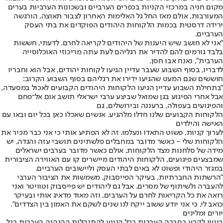
מקום חניה במרכזי הקניות בכפרים הערביים ובשכונות הערביות בערים
המעורבות, אולם מאז החל גל האלימות האחרון לצבור תאוצה, הורגשה
ירידה דרסטית בכמות הלקוחות היהודים הפוקדים את בתי העסק
הערביים.
"אני לא חושב שיש היענות של היהודים לקריאה לחרם. לדעתי, חששות
בלבד גורמים להם להדיר את רגליהם לעת עתה מריכוזי האוכלוסייה
הערבית", נאנח אבו חסן.
לדבריו, בסוף השבוע שעבר עדיין הגיעו לקוחות יהודים, אבל הוא וחבריו
חוששים שגם המעט שהגיעו ידירו את רגליהם בסוף השבוע הקרוב:
"בתחילת השבוע עדיין הגיעו הלקוחות היהודים הקבועים לאכול במסעדה,
אבל אחרי הפיגוע בגן שמואל שביצע ערבי ישראלי תושב אום אל־פחם
והפיגועים בעפולה, ברעננה ובירושלים, גם
הלקוחות הקבועים שלנו חדלו מלהגיע. אנשים שאכלו כאן בכל יום ובאו עם
האישה והילדים
לערוך קניות, פשוט התאדו ונעלמו. זה לא הפתיע אותי כי אני כבר מכיר את
הלקוחות שלי - כאשר מדובר במחבלים פלשתינים תושבי עזה והגדה, יש
מידה של סלחנות מצד הלקוחות, אולם כאשר מדובר בערבים ישראלים
שמבצעים פיגועים, הלקוחות היהודים מיישרים קו עם האווירה הציבורית
במגזר היהודי ופשוט לא באים לבתי העסק וליישובים הערביים.
"הרשתות החברתיות, בעיקר הפייסבוק, משמשות את הציבור הערבי
להעברה ולשיתוף של מסרים. אבל גם ליהודים יש פייסבוק וטוויטר ואני
רואה את כל הקריאות לחרם על הערבים, וזה מאוד מדאיג אותי ובעיקר
כואב לי, כי אני יודע ששוב ייקח לנו שנים לשקם את האמון בין הצדדים".
יורים ומלינים
ביטוי לקרע בחברה הערבית בכל הנוגע להתנהלות ההנהגה הערבית בגל