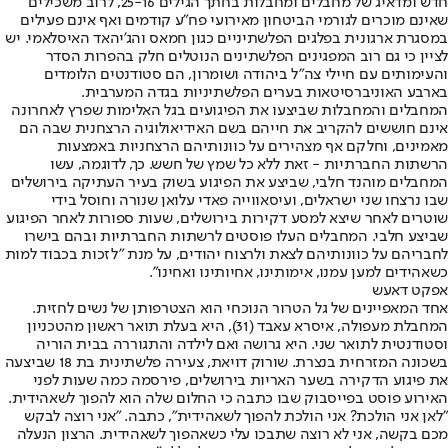
חדש ומדאיג של מחבלים ומחבלות בחתך הגילים 25-16, לרוב משכילים
שאינם מוכרים לגורמי הביטחון מאירועי פח"ע קודמים ואף אינם פעילים
במסגרת ארגונית בפלגים הפלשתיניים כגון חמאס והג'יהאד האיסלאמי. יש
לציין כי גם רוב המפגינים הפלשתינים הנוטלים חלק בהפרות הסדר
והעימותים עם חיילי צה"ל ביהודה ושומרון, הם סטודנטים הלומדים
בארבע האוניברסיטאות בערים הפלשתיניות בגדה המערבית.
המחבלים והמחבלות שביצעו את הפיגועים בגל האלימות שפרץ לאחרונה
אינם חוששים להקריב את חייהם בשם האידיאולוגיה הרצחנית שבה הם
מאמינים, וחלקם אף מצהירים על כוונותיהם הרצחניות באמצעות
הרשתות החברתיות - זאת ללא כל שמץ של חשש. כך, לדוגמה, עשו
המחבלים מוהנד חלבי, שביצע את הפיגוע בשוק בעיר העתיקה בירושלים
שבו נרצחו שני ישראלים, ועיסאווייה פאדי עלואן שנורה וחוסל בידי
שוטרים לאחר שיצא למסע דקירות בירושלים, שעות ספורות לאחר הפיגוע
שביצע חלבי. המחבלים העלו פוסטים לרשתות החברתיות ובהם בישרו
לחבריהם על כוונותיהם לצאת ולרצוח יהודים, על מנת "לזכות בכבוד למות
כשאהידים למען עמנו, אימותינו, אחיותינו ואחינו".
אפקט דאעש
אחד המאפיינים של גל הטרור הנוכחי הוא הצטרפותן של נשים לחזית.
המחבלת מעפולה, איסרא עאבד (31), היא בעלת תואר ראשון מהטכניון
וסטודנטית לתואר שני. היא גרושה ואם לילדה והתגוררה בבית הוריה
בשכונה המזרחית בנצרת. שורוק דויאת, צעירה פלשתינית בת 18 שביצעה
את פיגוע הדקירה בשער האריות בירושלים, פירסמה כמה שעות לפני
האירוע פוסט בפייסבוק שבו כתבה כי החלום שלה הוא להפוך לשאהידית.
"לאן אני הולכת? אני הולכת להפוך לשאהידית", כתבה. "אני רוצה לבקש
מכם בקשה, אני לא רוצה שתבכו עלי כשאהפוך לשאהידית. הרצון הנעלה