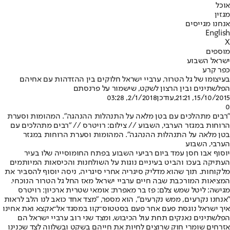
אוכל
מגזין
אנחנו מגייסים
English
X
מוספים
ישראל השבוע
כפר קרע
בעיצומו של גל הטרור, ערביי ישראל חלוקים בין ההזדהות עם אחיהם
הפלשתינים ובין הרצון לשקט, שישמור על פרנסתם
15/10/2015, 21:21
,עודכן
2/1/2018, 03:28
0
"רבים מתהלכים עם בטן מלאה על התנהלות ההנהגה". המהומות וסערת
הרוחות במגזר הערבי, השבוע // צילום: רויטרס // "רבים מתהלכים עם
בטן מלאה על התנהלות ההנהגה". המהומות וסערת הרוחות במגזר
הערבי, השבוע
יוסוף אבו חסן עמד ביום רביעי השבוע בפתח החומוסייה שלו בעיר
העתיקה בעכו והביט בעיניים נוגות על השולחנות והכיסאות המיותמים
מלקוחות. תוך שהוא מדליק סיגריה אחרי סיגריה, ניסה יוסוף להסביר את
המציאות המורכבת שבה חיים ערביי ישראל מאז החל גל הטרור הנוכחי.
מגישה: ליטל שמש צלם: פז בר מאפרת: אומאי שטרית ארכיון: רויטרס
"אנחנו נקרעים, ממש נקרעים", הוא מספר, "מצד אחד כואב לנו הלב לראות
איך ישראל נוגסת פעם אחר פעם בסטטוס־קוו במסגד אל־אקצא ואת אחינו
הפלשתינים נאנקים תחת עול הכיבוש, ומצד שני רוב ערביי ישראל הם
אזרחים שומרי חוק שרוצים לחיות את חייהם בשקט ובשלווה לצד שכנינו