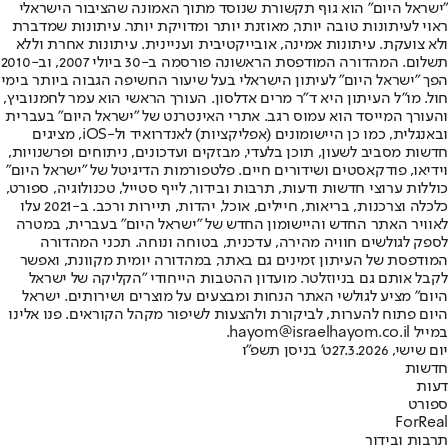
"ישראל היום" הוא גוף תקשורת שנוסד מתוך האמונה שהציבור הישראלי
ראוי לעיתונות טובה יותר, מאוזנת יותר ומדויקת יותר. עיתונות שמדברת
ולא צועקת. עיתונות אמינה, אובייקטיבית ועניינית. עיתונות אחרת וללא
תשלום. המהדורה המודפסת הראשונה פורסמה ב-30 ביולי 2007, וב-2010
הפך "ישראל היום" לעיתון הישראלי בעל שיעור החשיפה הגבוה ביותר בימי
חול. מו"ל העיתון היא ד"ר מרים אדלסון. העורך הראשי הוא עמר לחמנוביץ,
והעורך המייסד הוא עמוס רגב. אתרי האינטרנט של "ישראל היום" בעברית
ובאנגלית, כמו כן היישומונים (אפליקציות) לאנדרואיד ול-iOS, מציגים
חדשות מסביב לשעון, תוכן בלעדי, מבזקים ועדכונים, ניתוחים ופרשנויות,
וידיאו, פודקאסטים ושידורים חיים. פלטפורמות הדיגיטל של "ישראל היום"
כוללות ערוצי חדשות ודעות, תרבות ובידור, לייף סטייל, טכנולוגיה, ספורט,
כלכלה וצרכנות, בריאות, חיילים, אוכל, יהדות, תיירות ורכב. ב-2021 עלו
לאוויר האתר החדש והיישומון החדש של "ישראל היום" בעברית, במטרה
לספק לגולשים חוויה מהירה, עדכנית, בטוחה ונוחה. תכני המהדורה
המודפסת של העיתון זמינים גם באתר, במהדורה יומית מקוונת, ואפשר
לקבל אותם גם בניוזלטר. מועדון ההטבות הייחודי "הקליקה של ישראל
היום" מציע לגולשי האתר הנחות ומבצעים על מוצרים ושירותים. ישראל
היום פתוח להערות, לביקורת ולהצעות לשיפור מקהל הקוראים. פנו אלינו
במייל hayom@israelhayom.co.il.
יום שישי, 27.3.2026
ט' בניסן תשפ"ו
חדשות
דעות
ספורט
ForReal
תרבות ובידור