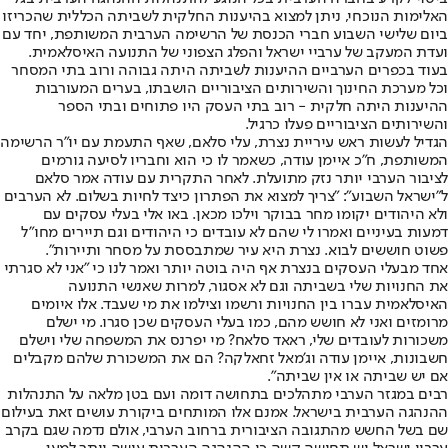
האלימות הנוכחי, ניתן למצוא בהיענות החלקית לשביתה הכללית שהכריזו
ביום שלישי השבוע חברי הכנסת של הרשימה הערבית המשותפת, יחד עם
ועדת המעקב של ערביי ישראל והפלג הצפוני של התנועה האיסלאמית.
בעוד בכפרים הערביים ההיענות לשביתה היתה גבוהה ורוב בתי המסחר
וכל מערכת החינוך והשירותים הציבוריים הושבתו, בערים המעורבות
ההיענות היתה חלקית - רוב בתי העסק היו פתוחים ובתי הספר
והשירותים הציבוריים פעלו כרגיל.
הגדיל לעשות ראש עיריית נצרת, עלי סלאם, שאף התעמת עם יו"ר הרשימה
המשותפת, ח"כ איימן עודה, כשאמר לו כי הוא וחבריו לסיעה גורמים
לציבור הערבי יותר נזק מתועלת. לאחר התקרית עם עודה אמר סלאם
ל"ישראל השבוע": "צריך למצוא את הפתרון כיצד לחיות בשלום. לא הערבים
ולא היהודים יקומו מחר בבוקר וילכו מכאן. באו אלי בעלי עסקים עם
דמעות בעיניים ואמרו לי שהם לא עובדים כי היהודים וגם תיירים מחו"ל
פשוט חוששים לבוא. נצרת היא עיר שמתבססת על מסחר ותיירות".
אחד מבעלי העסקים בנצרת אף היה בוטה יותר ואמר לנו כי "אני לא סגרתי
את החנויות שלי בשביתה וגם לא אסגור, למרות שאנשי התנועה
האיסלאמית עברו בין החנויות ורשמו וצילמו את מי שעבד. אלו איומים
מרומזים ואני לא חושש מהם, כמו בעלי העסקים שכן סגרו. מי ישלם
משכורות לעובדים שלי, ראאד סלאח? מי יפרנס את המשפחה שלי וישלם
חשבונות, איימן עודה וג'מאל זחאלקה? הם את המשכורת שלהם מקבלים
אם יש שביתה או אין שביתה".
רבים במגזר הערבי מתהלכים בתחושה דומה ועם בטן מלאה על התנהלות
ההנהגה הערבית בישראל. אמנם אלו המותחים ביקורת עושים זאת בעילום
שם בשל החשש מהתגובה הציבורית ברחוב הערבי, אולם נדמה שגם בקרב