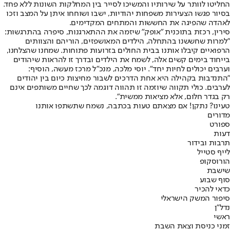
החליטו לוותר על שירותיו והמשיכו לסייר בין המחלקות השונות ללא פחד.
בסיור פגשו הצעירות משפחות יהודיות, ישבו ושוחחו איתן על המצב וזכו
לאהדה שהפיגה את החששות והמתחים המקדימים.
סירין, רכזת בתוכנית "אופק" שיזמה את ההתארגנות, סיפרה בהתרגשות:
"למרות שחששנו בהתחלה, הילדים המאושפזים, הוריהם והצוותים
הרפואיים קיבלו אותנו בבית החולים בזרועות פתוחות. שמחנו שהצלחנו,
בייחוד בימים קשים אלה, לשמח את הילדים ובדרך זו להראות שיהודים
וערבים יכולים לחיות יחד". יוסי מלכה, מנכ"ל מרכז מעשה, הוסיף:
"התנדבות בקהילה היא אחת הדרכים לשבור מחיצות כיום בין יהודים
לערבים. כולי תקווה שיוזמה זו תהווה דוגמה לכך שחיים משותפים אינם
רק בגדר חלום, אלא מציאות ממשית".
טעינו? נתקן! אם מצאתם טעות בכתבה, נשמח שתשתפו אותנו
מדורים
ספורט
דעות
תרבות ובידור
לייף סטייל
הורוסקופ
שישבת
סוף שבוע
כדאי להכיר
סיפור המשק הישראלי
נדל"ן
ראשי
זמני כניסת וצאת השבת