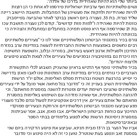
ביותר שלי הוא להיות שאהידית בדרכו של אללה".
נשים פלשתיניות ואף ערביות ישראליות פירסמו לא אחת כי הן רוצות
להיות שאהידיות ולחקות את מעשיהן של המחבלות. תושבת היישוב ריינה
שליד נצרת, בת 33, נעצרה ביום ראשון בבוקר לאחר שהביעה בפייסבוק
כוונות להיות שאהידה ו"למות מות קדושים". קודם לכן נעצרה תושבת עכו
בת 21 שפירסמה אף היא פוסט תמיכה במחבלים ובמחבלות והצהירה כי
בכוונתה להיות שאהידית.
גורם בכיר במנגנוני הביטחון הפלשתיניים אמר לנו כי "צעירים פלשתינים
רבים נחשפים באמצעות הרשתות החברתיות לנעשה במדינות ערב במזרח
התיכון ולפעילות ארגון דאעש בעיראק, בסוריה ובלוב, והשפעת החשיפה
הזו ניכרת גם במוטיבציה ובמניעים של צעירים אלה לצאת ולבצע פיגועים
ולרצוח יהודים".
בכיר פלשתיני נוסף אף הדגיש בראיון שהעניק השבוע לכלי התקשורת
הערביים כי גורמים בכירים במדינות ערב המתונות פנו לאבו מאזן בדרישה
כי יסייע בהרגעת השטח ובהורדת מפלס האלימות, אולם יו"ר הרשות
הפלשתינית השיב בעניין זה כי "מדובר בגל מחאה אשר מובל על ידי צעירים
פלשתינים שהציבו רשימת יעדים ומטרות להשגה במסגרת מחאתם", וכי
להנהגה הפלשתינית, אף שאינה מזדהה עם השימוש באלימות במסגרת
מחאתם של אותם צעירים, אין דרכים אפקטיביות לפעול נגדם מלבד מעצרי
מנע שביצעו מנגנוני הביטחון הפלשתיניים והרחקת הצעירים ממוקדי
החיכוך עם כוחות הביטחון הישראליים. אבו מאזן, אגב, אסר שביתות
במסגרת ניסיונות הרשות שלא לפגוע בלימודים בבתי הספר
ובאוניברסיטאות.
אביו של הנער בן ה־13 מבית חנינא, שביצע את פיגוע הדקירה ביום שני
בפסגת זאב ונפגע בעת שנוטרל, טוען כי זה לא היה פיגוע וכי מדובר