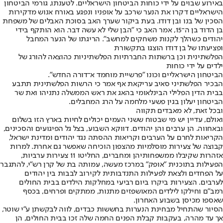
באירוע שבוים על ידי כוחות הביטחון הישראליים. לטענתו, גורמי הביטחון
הישראליים דקרו את הנער שרכב על אופניו ונפגע באורח אנוש מדקירות
הסכין של בנו ובן דודו. בעת ביקור שערך האב בסוכת האבלים של משפחת
בן הדוד בן ה־15, אמר האב כי "הבן שלי לא עשה דבר. הוא הותקף בידי
יהודים כשהלך לקנות משחקים למחשב". הריגתו של הנער המחבל
ופציעתו של בן דודו הוצגו בתקשורת
הפלשתינית וכן ברשתות החברתיות הפלשתיניות כהוצאה להורג של
ילדים על ידי כוחות
הביטחון הישראליים וכונו "פרשיית מוחמד א־דורה החדש".
הבכיר הפלשתיני סאיב עריקאת אף אמר כי הרשות הפלשתינית תתבע
בבית הדין הפלילי הבינלאומי בהאג את ראש הממשלה נתניהו ואת שר
הביטחון יעלון בגין פשעי מלחמה על הרג המחבלים.
ובכל זאת, לא מאבדים תקווה
ואולם, עדיין יש מי שבטוח ששני העמים יכולים לחיות בארץ הזו בשלום
ובאחווה. הן ערבים והן יהודים. דווקא השבוע, בצל גל הפיגועים והסכינים,
הקריאות לחרם על הערבים וקריאות ההסתה נגד יהודים ומדינת ישראל,
קבוצה של צעירות מוסלמיות מהצפון הוכיחה שאפשר גם אחרת. למרות
אזהרות שקיבלו ממשפחותיהן ומחברים, החליטו 11 צעירות ערביות,
הפעילות בתוכנית "אופק" במרכז מעשה, עמותה בת של קרן רש"י, להתגבר
על הפחדים ולצאת לפעילות התנדבותית לקירוב לבבות בין יהודים
לערבים. הצעירות ביקרו ביום רביעי במחלקות הילדים בבית החולים
רמב"ם וחילקו לילדים המאושפזים מתנות, ממתקים ופרחים, בכסף
שאספו מכיסן בשבוע האחרון.
הסיור שהתחיל מבחינת הנערות בחששות כבדים, לווה לבקשתן ע"י שוטר,
אך עד מהרה, בעקבות קבלת הפנים החמה שלה זכו בבית החולים, הן