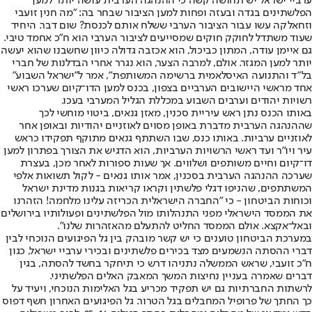
ערביי ישראל יש תחושה קשה כי ההנהגה הערבית עושה יותר למען
הפלשתינים בגדה ובעזה ופחות למען הציבור שבחר בה: "מה חנין זועבי
וזחאלקה עשו עבור הציבור הערבי ששלח אותם לכנסת? שום דבר. היחיד
שעוד משתדל לחוקק חוקים שמסייעים לציבור הערבי הוא ח"כ אחמד טיבי.
גם איימן עודה, המתון כביכול, הוא אכזבה גדולה כיוון שחשבנו שהוא יעשה
יותר למען המגזר. אולם, למרבה הצער, הוא נגרר אחרי הבדלנות של חברי
בל"ד והתנועה האיסלאמית ברשימה המשותפת", אמר ל"ישראל השבוע"
אחד מראשי היישובים הערביים בצפון, בכנס למען הדו־קיום שערכו ראשי
רשויות יהודים וערבים השבוע במכללת הגליל המערבי בעכו.
באותו הכנס נתן ראש עיריית סכנין, מאזן גנאים, ביטוי מוחשי לכך
שההנהגה הערבית מדברת באופן מסוים לאוזניים יהודיות ובאופן אחר
לאוזניים ערביות. באותו כנס, שבו השתתף גנאים מתוקף תפקידו כראש
עיר ויו"ר ועד ראשי הרשויות הערביות, הוא הדגיש את הצורך בפתרון למען
דו־קיום וחיים משותפים ושלווים. אך שעות ספורות לאחר מכן, בעצרת
שערכה ההנהגה הערבית בסכנין, אמר אותו גנאים - לקול תשואות אלפי
המשתתפים, שהניפו דגלי פלשתין וקראו קריאות בגנות מדינת ישראל
וכוחות הביטחון - כי "החברה הישראלית הכריזה עלינו מלחמה! הזהרנו
את הממסד הישראלי מפני התנהלותו מול הפלשתינים ופעולותיו בירושלים
ובאל־אקצא. אולם הממסד החליט להתעלם מהאזהרות שלנו".
במערכת הביטחון טוענים כי יש קשר מובהק בין גל הפיגועים הנוכחי לבין
דברי ההסתה הנשמעים מצד בכירים פלשתינים ובכירי ערביי ישראל, כגון
ח"כ זועבי, שראש הממשלה נתניהו דרש כי תיחקר בחשד להסתה, בגין
דברים שאמרה בעניין נחיצות המשך המאבק האלים הפלשתיני.
לרשתות החברתיות גם יש תפקיד מכריע בגל האלימות הנוכחי, ויעיד על
כך החתך של פרופיל המחבלים בגל הטרור. גל הפיגועים האחרון חשף דפוס