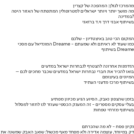
מהמרכז לגולן: המהפכה של קצרין
מה מושך יותר ויותר ישראלים למטרופולין המתפתח של האזור היפה
במדינה?
בשיתוף אבני דרך וי.ד ברזאני
המקום הכי טוב באיצטדיון - שלכם
המונדיאל עם מסכי Dreame - כמו שעוד לא ראיתם ולא שמעתם
בשיתוף Dreame
הזדמנות אחרונה להצטרף לנבחרות ישראל במדעים
בואו להכיר את חברי נבחרות ישראל במדעים שכבר מחכים לכם –
המיונים בעיצומם
בשיתוף מרכז מדעני העתיד
בזמן שהצפון נאבק, הסיוע הגיע מכיוון מפתיע
בעלי עסקים מספרים - זה המענק הכספי שעוזר לנו לחזור למסלול
בשיתוף מזרחי טפחות
נקיון פסח - לא מה שהכרתם
דק במיוחד, עוצמה אדירה ולא מפחד מאף מכשול: שואב האבק שמשנה את