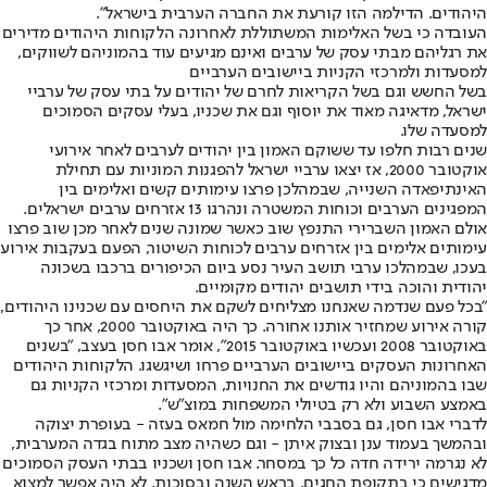
היהודים. הדילמה הזו קורעת את החברה הערבית בישראל".
העובדה כי בשל האלימות המשתוללת לאחרונה הלקוחות היהודים מדירים
את רגליהם מבתי עסק של ערבים ואינם מגיעים עוד בהמוניהם לשווקים,
למסעדות ולמרכזי הקניות ביישובים הערביים
בשל החשש וגם בשל הקריאות לחרם של יהודים על בתי עסק של ערביי
ישראל, מדאיגה מאוד את יוסוף וגם את שכניו, בעלי עסקים הסמוכים
למסעדה שלו.
שנים רבות חלפו עד ששוקם האמון בין יהודים לערבים לאחר אירועי
אוקטובר 2000, אז יצאו ערביי ישראל להפגנות המוניות עם תחילת
האינתיפאדה השנייה, שבמהלכן פרצו עימותים קשים ואלימים בין
המפגינים הערבים וכוחות המשטרה ונהרגו 13 אזרחים ערבים ישראלים.
אולם האמון השברירי התנפץ שוב כאשר שמונה שנים לאחר מכן שוב פרצו
עימותים אלימים בין אזרחים ערבים לכוחות השיטור, הפעם בעקבות אירוע
בעכו, שבמהלכו ערבי תושב העיר נסע ביום הכיפורים ברכבו בשכונה
יהודית והוכה בידי תושבים יהודים מקומיים.
"בכל פעם שנדמה שאנחנו מצליחים לשקם את היחסים עם שכנינו היהודים,
קורה אירוע שמחזיר אותנו אחורה. כך היה באוקטובר 2000, אחר כך
באוקטובר 2008 ועכשיו באוקטובר 2015", אומר אבו חסן בעצב, "בשנים
האחרונות העסקים ביישובים הערביים פרחו ושיגשגו. הלקוחות היהודים
שבו בהמוניהם והיו גודשים את החנויות, המסעדות ומרכזי הקניות גם
באמצע השבוע ולא רק בטיולי המשפחות במוצ"ש".
לדברי אבו חסן, גם בסבבי הלחימה מול חמאס בעזה - בעופרת יצוקה
ובהמשך בעמוד ענן ובצוק איתן - וגם כשהיה מצב מתוח בגדה המערבית,
לא נגרמה ירידה חדה כל כך במסחר. אבו חסן ושכניו בבתי העסק הסמוכים
מדגישים כי בתקופת החגים, בראש השנה ובסוכות, לא היה אפשר למצוא