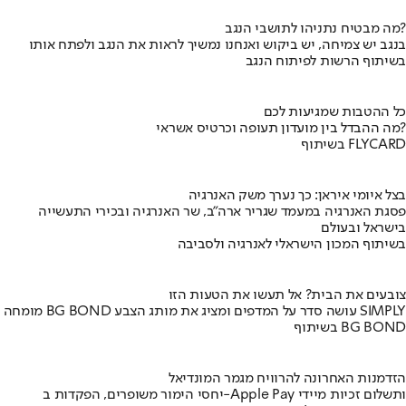
מה מבטיח נתניהו לתושבי הנגב?
בנגב יש צמיחה, יש ביקוש ואנחנו נמשיך לראות את הנגב ולפתח אותו
בשיתוף הרשות לפיתוח הנגב
כל ההטבות שמגיעות לכם
מה ההבדל בין מועדון תעופה וכרטיס אשראי?
בשיתוף FLYCARD
בצל איומי איראן: כך נערך משק האנרגיה
פסגת האנרגיה במעמד שגריר ארה"ב, שר האנרגיה ובכירי התעשייה
בישראל ובעולם
בשיתוף המכון הישראלי לאנרגיה ולסביבה
צובעים את הבית? אל תעשו את הטעות הזו
מומחה BG BOND עושה סדר על המדפים ומציג את מותג הצבע SIMPLY
בשיתוף BG BOND
הזדמנות האחרונה להרוויח מגמר המונדיאל
יחסי הימור משופרים, הפקדות ב-Apple Pay ותשלום זכיות מיידי