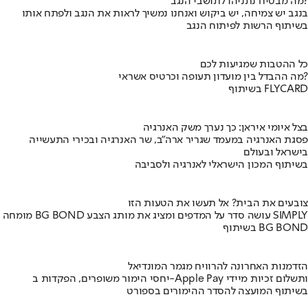
מה מבטיח נתניהו לתושבי הנגב?
בנגב יש צמיחה, יש ביקוש ואנחנו נמשיך לראות את הנגב ולפתח אותו
בשיתוף הרשות לפיתוח הנגב
כל ההטבות שמגיעות לכם
מה ההבדל בין מועדון תעופה וכרטיס אשראי?
בשיתוף FLYCARD
בצל איומי איראן: כך נערך משק האנרגיה
פסגת האנרגיה במעמד שגריר ארה"ב, שר האנרגיה ובכירי התעשייה
בישראל ובעולם
בשיתוף המכון הישראלי לאנרגיה ולסביבה
צובעים את הבית? אל תעשו את הטעות הזו
מומחה BG BOND עושה סדר על המדפים ומציג את מותג הצבע SIMPLY
בשיתוף BG BOND
הזדמנות האחרונה להרוויח מגמר המונדיאל
יחסי הימור משופרים, הפקדות ב-Apple Pay ותשלום זכיות מיידי
בשיתוף המועצה להסדר ההימורים בספורט