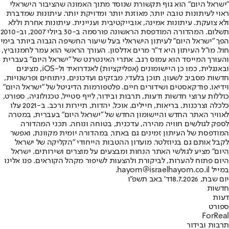
"ישראל היום" הוא גוף תקשורת שנוסד מתוך האמונה שהציבור הישראלי
ראוי לעיתונות טובה יותר, מאוזנת יותר ומדויקת יותר. עיתונות שמדברת
ולא צועקת. עיתונות אמינה, אובייקטיבית ועניינית. עיתונות אחרת וללא
תשלום. המהדורה המודפסת הראשונה פורסמה ב-30 ביולי 2007, וב-2010
הפך "ישראל היום" לעיתון הישראלי בעל שיעור החשיפה הגבוה ביותר בימי
חול. מו"ל העיתון היא ד"ר מרים אדלסון. העורך הראשי הוא עמר לחמנוביץ,
והעורך המייסד הוא עמוס רגב. אתרי האינטרנט של "ישראל היום" בעברית
ובאנגלית, כמו כן היישומונים (אפליקציות) לאנדרואיד ול-iOS, מציגים
חדשות מסביב לשעון, תוכן בלעדי, מבזקים ועדכונים, ניתוחים ופרשנויות,
וידיאו, פודקאסטים ושידורים חיים. פלטפורמות הדיגיטל של "ישראל היום"
כוללות ערוצי חדשות ודעות, תרבות ובידור, לייף סטייל, טכנולוגיה, ספורט,
כלכלה וצרכנות, בריאות, חיילים, אוכל, יהדות, תיירות ורכב. ב-2021 עלו
לאוויר האתר החדש והיישומון החדש של "ישראל היום" בעברית, במטרה
לספק לגולשים חוויה מהירה, עדכנית, בטוחה ונוחה. תכני המהדורה
המודפסת של העיתון זמינים גם באתר, במהדורה יומית מקוונת, ואפשר
לקבל אותם גם בניוזלטר. מועדון ההטבות הייחודי "הקליקה של ישראל
היום" מציע לגולשי האתר הנחות ומבצעים על מוצרים ושירותים. ישראל
היום פתוח להערות, לביקורת ולהצעות לשיפור מקהל הקוראים. פנו אלינו
במייל hayom@israelhayom.co.il.
יום שבת, 18.7.2026
ד' באב תשפ"ו
חדשות
דעות
ספורט
ForReal
תרבות ובידור