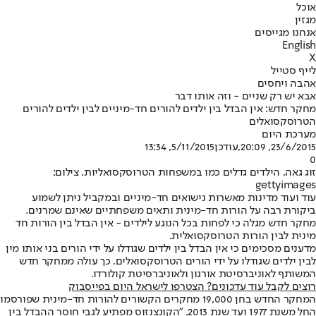
אוכל
מגזין
אנחנו מגייסים
English
X
לייף סטייל
אהבה ויחסים
אבא יש רק שניים - וזה אותו דבר
מחקר חדש: אין הבדל בין ילדים להורים חד-מיניים לבין ילדים להורים
הטרוסקסואלים
מערכת היום
23/6/2015, 20:09
,עודכן
5/11/2015, 13:34
0
זוג גאה. הילדים גדלים כמו במשפחות הטרוסקסואליות, צילום:
gettyimages
עוד ועוד מדינות מאשרות נישואים חד-מיניים ובמקביל ניתן לשמוע
ביקורת רבה על הורות חד-מינית ותאים משפחתיים שאינם שמרנים.
מחקר חדש מגלה כי לפחות בכל הנוגע לילדים - אין הבדל בין הורות חד
מינית לבין הורות הטרוסקסואלית.
מדענים מסכימים כי אין הבדל בין ילדים שגודלו על ידי הורים בני אותו מין
לבין ילדים שגודלו על ידי הורים הטרוסקסואלים. כך עולה ממחקר חדש
המשותף לאוניברסיטת אורגון ולאוניברסיטת קולורדו.
רוצים לקבל עוד עדכונים? הצטרפו לישראל היום בפייסבוק
המחקר החדש בחן 19,000 מחקרים הקשורים להורות חד-מינית שפורסמו
החל משנת 1977 ועד שנת 2013. "הקונצנזוס מפתיע לגבי חוסר ההבדל בין