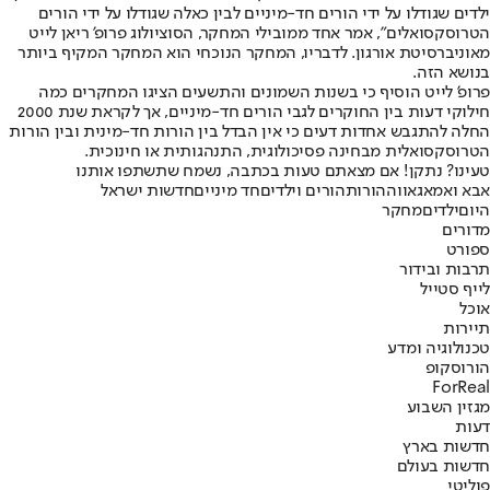
ילדים שגודלו על ידי הורים חד-מיניים לבין כאלה שגודלו על ידי הורים
הטרוסקסואלים", אמר אחד ממובילי המחקר, הסוציולוג פרופ' ריאן לייט
מאוניברסיטת אורגון. לדבריו, המחקר הנוכחי הוא המחקר המקיף ביותר
בנושא הזה.
פרופ' לייט הוסיף כי בשנות השמונים והתשעים הציגו המחקרים כמה
חילוקי דעות בין החוקרים לגבי הורים חד-מיניים, אך לקראת שנת 2000
החלה להתגבש אחדות דעים כי אין הבדל בין הורות חד-מינית ובין הורות
הטרוסקסואלית מבחינה פסיכולוגית, התנהגותית או חינוכית.
טעינו? נתקן! אם מצאתם טעות בכתבה, נשמח שתשתפו אותנו
אבא ואמא
גאווה
הורות
הורים וילדים
חד מיניים
חדשות ישראל
היום
ילדים
מחקר
מדורים
ספורט
תרבות ובידור
לייף סטייל
אוכל
תיירות
טכנולוגיה ומדע
הורוסקופ
ForReal
מגזין השבוע
דעות
חדשות בארץ
חדשות בעולם
פוליטי