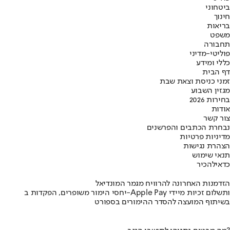
ביטחוני
חינוך
בריאות
משפט
תחבורה
פוליטי-מדיני
כללי ומידע
דף הבית
זמני כניסת וצאת שבת
מגזין השבוע
בחירות 2026
אודות
צור קשר
נבחרת הכתבים והפרשנים
מדיניות פרטיות
הצהרת נגישות
תנאי שימוש
כדאי
להכיר
הזדמנות האחרונה להרוויח מגמר המונדיאל
יחסי הימור משופרים, הפקדות ב-Apple Pay ותשלום זכיות מיידי
בשיתוף המועצה להסדר ההימורים בספורט