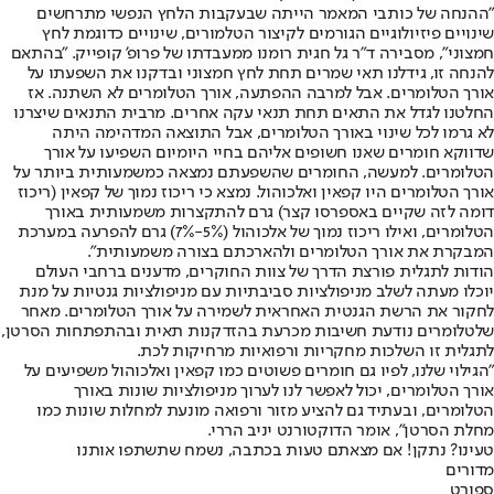
"ההנחה של כותבי המאמר הייתה שבעקבות הלחץ הנפשי מתרחשים
שינויים פיזיולוגיים הגורמים לקיצור הטלמורים, שינויים כדוגמת לחץ
חמצוני", מסבירה ד"ר גל חגית רומנו ממעבדתו של פרופ' קופייק. "בהתאם
להנחה זו, גידלנו תאי שמרים תחת לחץ חמצוני ובדקנו את השפעתו על
אורך הטלומרים. אבל למרבה ההפתעה, אורך הטלומרים לא השתנה. אז
החלטנו לגדל את התאים תחת תנאי עקה אחרים. מרבית התנאים שיצרנו
לא גרמו לכל שינוי באורך הטלומרים, אבל התוצאה המדהימה היתה
שדווקא חומרים שאנו חשופים אליהם בחיי היומיום השפיעו על אורך
הטלומרים. למעשה, החומרים שהשפעתם נמצאה כמשמעותית ביותר על
אורך הטלומרים היו קפאין ואלכוהול. נמצא כי ריכוז נמוך של קפאין (ריכוז
דומה לזה שקיים באספרסו קצר) גרם להתקצרות משמעותית באורך
הטלומרים, ואילו ריכוז נמוך של אלכוהול (5%-7%) גרם להפרעה במערכת
המבקרת את אורך הטלומרים ולהארכתם בצורה משמעותית".
הודות לתגלית פורצת הדרך של צוות החוקרים, מדענים ברחבי העולם
יוכלו מעתה לשלב מניפולציות סביבתיות עם מניפולציות גנטיות על מנת
לחקור את הרשת הגנטית האחראית לשמירה על אורך הטלומרים. מאחר
שלטלומרים נודעת חשיבות מכרעת בהזדקנות תאית ובהתפתחות הסרטן,
לתגלית זו השלכות מחקריות ורפואיות מרחיקות לכת.
"הגילוי שלנו, לפיו גם חומרים פשוטים כמו קפאין ואלכוהול משפיעים על
אורך הטלומרים, יכול לאפשר לנו לערוך מניפולציות שונות באורך
הטלומרים, ובעתיד גם להציע מזור ורפואה מונעת למחלות שונות כמו
מחלת הסרטן", אומר הדוקטורנט יניב הררי.
טעינו? נתקן! אם מצאתם טעות בכתבה, נשמח שתשתפו אותנו
מדורים
ספורט