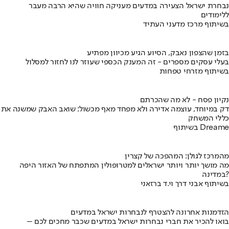
נבחרת ישראל הצעירה במדעים מעניקה חוויה שהיא הרבה מעבר
ללימודים
בשיתוף מרכז מדעני העתיד
בזמן שהצפון נאבק, הסיוע הגיע מכיוון מפתיע
בעלי עסקים מספרים - זה המענק הכספי שעוזר לנו לחזור למסלול
בשיתוף מזרחי טפחות
נקיון פסח - לא מה שהכרתם
דק במיוחד, עוצמה אדירה ולא מפחד מאף מכשול: שואב האבק שמשנה את
כללי המשחק
בשיתוף Dreame
מהמרכז לגולן: המהפכה של קצרין
מה מושך יותר ויותר ישראלים למטרופולין המתפתח של האזור היפה
במדינה?
בשיתוף אבני דרך וי.ד ברזאני
הזדמנות אחרונה להצטרף לנבחרות ישראל במדעים
בואו להכיר את חברי נבחרות ישראל במדעים שכבר מחכים לכם –