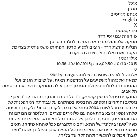
אוכל
מגזין
אנחנו מגייסים
English
X
פודקאסטים
15 דקות עם יוסי הדר
מחקר: אלכוהול מוריד את הסיכוי לחלות בסרטן
תגלית פורצת דרך • רוצים למנוע סרטן: הפחיתו משמעותית בצריכת
הקפה ושתו אלכוהול בצורה מבוקרת
אילן גטניו
10/10/2013, 09:50
,עודכן
10/10/2013, 10:38
0
אלכוהול, לא מה שחשבנו. צילום: GettyImages
קפאין ואלכוהול משפיעים על הזדקנות תאית, על יציבות הגנום ועל
ההסתברות לחלות במחלת הסרטן – כך עולה ממחקר חדש באוניברסיטת
תל אביב.
החוקרים פרופ׳ מרטין קופייק, ד״ר גל חגית רומנו, יניב הררי, ד״ר אסף
גוטליב וחוקרים נוספים, התבססו במחקרם על עבודתה המהפכנית של
כלת פרס נובל לשנת 2004 פרופ' אליזבט בלקברן. פרופ' בלקברן הוכיחה
שלחץ נפשי נמצא בהתאמה עם טלומרים קצרים. הטלומרים הם קצוות
הכרומוזומים, ותפקידם להגן על הגנום בכל תא ותא. הטלומרים מהווים
מעין ״שעון ביולוגי״ של התא, והם מתקצרים ככל שהתא מזדקן. תאים
סרטניים מאריכים את הטלומרים של התא באופן פעיל, כך שהם "חיים
לנצח" ויכולים להמשיך ולהתחלק עד בלי די.