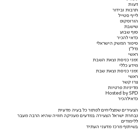
דעות
תרבות ובידור
לייף סטייל
הורוסקופ
שישבת
סוף שבוע
כדאי להכיר
סיפור המשק הישראלי
נדל"ן
ראשי
זמני כניסת וצאת השבת
מידע כללי
זמני כניסת וצאת שבת
ראשי
צרו קשר
מדיניות פרטיות
Hosted by SPD
כדאי
להכיר
הצעירים שמצליחים לפתור כל בעיה מדעית
נבחרת ישראל הצעירה במדעים מעניקה חוויה שהיא הרבה מעבר
ללימודים
בשיתוף מרכז מדעני העתיד