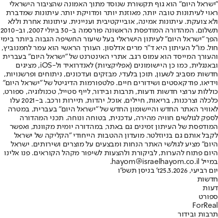
"ישראל היום" הוא גוף תקשורת שנוסד מתוך האמונה שהציבור הישראלי
ראוי לעיתונות טובה יותר, מאוזנת יותר ומדויקת יותר. עיתונות שמדברת
ולא צועקת. עיתונות אמינה, אובייקטיבית ועניינית. עיתונות אחרת וללא
תשלום. המהדורה המודפסת הראשונה פורסמה ב-30 ביולי 2007, וב-2010
הפך "ישראל היום" לעיתון הישראלי בעל שיעור החשיפה הגבוה ביותר בימי
חול. מו"ל העיתון היא ד"ר מרים אדלסון. העורך הראשי הוא עמר לחמנוביץ,
והעורך המייסד הוא עמוס רגב. אתרי האינטרנט של "ישראל היום" בעברית
ובאנגלית, כמו כן היישומונים (אפליקציות) לאנדרואיד ול-iOS, מציגים
חדשות מסביב לשעון, תוכן בלעדי, מבזקים ועדכונים, ניתוחים ופרשנויות,
וידיאו, פודקאסטים ושידורים חיים. פלטפורמות הדיגיטל של "ישראל היום"
כוללות ערוצי חדשות ודעות, תרבות ובידור, לייף סטייל, טכנולוגיה, ספורט,
כלכלה וצרכנות, בריאות, חיילים, אוכל, יהדות, תיירות ורכב. ב-2021 עלו
לאוויר האתר החדש והיישומון החדש של "ישראל היום" בעברית, במטרה
לספק לגולשים חוויה מהירה, עדכנית, בטוחה ונוחה. תכני המהדורה
המודפסת של העיתון זמינים גם באתר, במהדורה יומית מקוונת, ואפשר
לקבל אותם גם בניוזלטר. מועדון ההטבות הייחודי "הקליקה של ישראל
היום" מציע לגולשי האתר הנחות ומבצעים על מוצרים ושירותים. ישראל
היום פתוח להערות, לביקורת ולהצעות לשיפור מקהל הקוראים. פנו אלינו
במייל hayom@israelhayom.co.il.
יום רביעי, 25.3.2026
ז' בניסן תשפ"ו
חדשות
דעות
ספורט
ForReal
תרבות ובידור