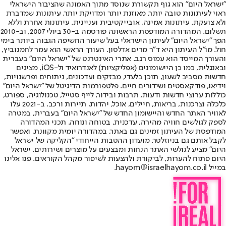
"ישראל היום" הוא גוף תקשורת שנוסד מתוך האמונה שהציבור הישראלי
ראוי לעיתונות טובה יותר, מאוזנת יותר ומדויקת יותר. עיתונות שמדברת
ולא צועקת. עיתונות אמינה, אובייקטיבית ועניינית. עיתונות אחרת וללא
תשלום. המהדורה המודפסת הראשונה פורסמה ב-30 ביולי 2007, וב-2010
הפך "ישראל היום" לעיתון הישראלי בעל שיעור החשיפה הגבוה ביותר בימי
חול. מו"ל העיתון היא ד"ר מרים אדלסון. העורך הראשי הוא עמר לחמנוביץ,
והעורך המייסד הוא עמוס רגב. אתרי האינטרנט של "ישראל היום" בעברית
ובאנגלית, כמו כן היישומונים (אפליקציות) לאנדרואיד ול-iOS, מציגים
חדשות מסביב לשעון, תוכן בלעדי, מבזקים ועדכונים, ניתוחים ופרשנויות,
וידיאו, פודקאסטים ושידורים חיים. פלטפורמות הדיגיטל של "ישראל היום"
כוללות ערוצי חדשות ודעות, תרבות ובידור, לייף סטייל, טכנולוגיה, ספורט,
כלכלה וצרכנות, בריאות, חיילים, אוכל, יהדות, תיירות ורכב. ב-2021 עלו
לאוויר האתר החדש והיישומון החדש של "ישראל היום" בעברית, במטרה
לספק לגולשים חוויה מהירה, עדכנית, בטוחה ונוחה. תכני המהדורה
המודפסת של העיתון זמינים גם באתר, במהדורה יומית מקוונת, ואפשר
לקבל אותם גם בניוזלטר. מועדון ההטבות הייחודי "הקליקה של ישראל
היום" מציע לגולשי האתר הנחות ומבצעים על מוצרים ושירותים. ישראל
היום פתוח להערות, לביקורת ולהצעות לשיפור מקהל הקוראים. פנו אלינו
במייל hayom@israelhayom.co.il.