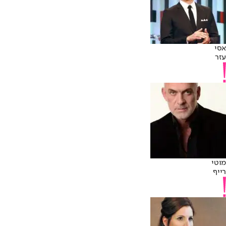
אסי
עזר
מוטי
רייף