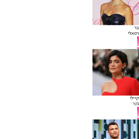
בר
רפאלי
קיילי
ג'נר