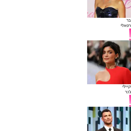
בר
רפאלי
קיילי
ג'נר