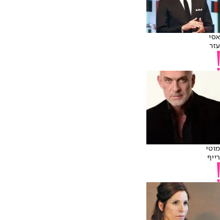
אסי
עזר
מוטי
רייף