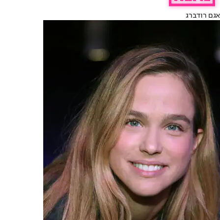
אגם רודברג