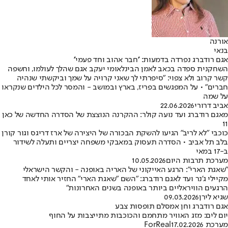
אורנה
בנאי
אגם רודברג נפרדה בדמעות: ''חבר אהוב וחד פעמי''
השחקנית ספדה בכאב לאמן הבינלאומי יעקב אגם שהלך לעולמו, וחשפה
קשר קרוב ולא צפוי: "סיפרתי לך שאני קרויה על שמך וביקשתי שנהיה
חברים" • על המפגשים בפריז, בארץ ובמושב - והמסר לכל הילדים שנקראו
על שמה
אביב דרורי
22.06.2026
מאגם רודברג ועד נועה קולר: ההקרנה הנוצצת של הסדרה החדשה של כאן
11
כוכבי "לא לריב" הגיעו להשקת הבכורה של היצירה של ארז דריגס וגור קורן
בלב תל אביב • הסדרה תעסוק במאבקי משפחה יצריים ותעלה לשידור
ב-17 במאי
מערכת תרבות היום
10.05.2026
"שאגת הארי": הרגע האייקוני של האריה באופנה - והקשר הישראלי
מקיילי ג'נר ועד לאגם רודברג: "השם "שאגת הארי" החזיר אותי לאחד
הרגעים הוויראליים ביותר באופנה בשנים האחרונות"
שגיא לירן
09.03.2026
אגם רודברג וחן אמסלם תופסות צבע
יום לים: מזג האוויר מתחמם והכוכבות מתייצבות על החוף
מערכת ForReal
17.02.2026