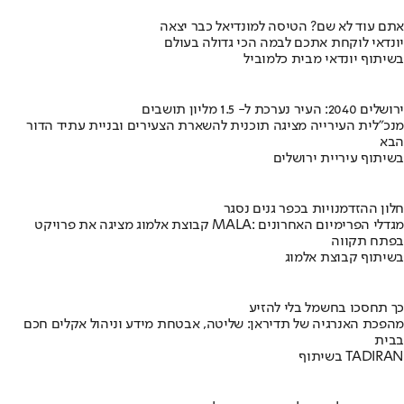
אתם עוד לא שם? הטיסה למונדיאל כבר יצאה
יונדאי לוקחת אתכם לבמה הכי גדולה בעולם
בשיתוף יונדאי מבית כלמוביל
ירושלים 2040: העיר נערכת ל- 1.5 מליון תושבים
מנכ"לית העירייה מציגה תוכנית להשארת הצעירים ובניית עתיד הדור
הבא
בשיתוף עיריית ירושלים
חלון ההזדמנויות בכפר גנים נסגר
קבוצת אלמוג מציגה את פרויקט MALA: מגדלי הפרימיום האחרונים
בפתח תקווה
בשיתוף קבוצת אלמוג
כך תחסכו בחשמל בלי להזיע
מהפכת האנרגיה של תדיראן: שליטה, אבטחת מידע וניהול אקלים חכם
בבית
בשיתוף TADIRAN