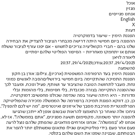
אוכל
מגזין
אנחנו מגייסים
English
X
דעות
הפגנת הימין - שיעור בדמוקרטיה
ההפגנה ביום חמישי היתה דרישה מנבחרי הציבור להצדיק את הבחירה
שלנו בהם • חברי הקואליציה צריכים לחשוש • אם יפנו עורף לציבור ששלח
אותם או יתחמקו מאחריות - הסיפור הפוליטי שלהם יסתיים
ליאורה לויאן
29/4/2023, 20:37
,עודכן
29/4/2023, 20:37
0
השמעה
הפגנת הימין בעד הרפורמה המשפטית (ארכיון), צילום: אורן בן חקון
הפגנת התמיכה שהתקיימה ביום חמישי בירושלים
הסבה לאנשים כמוני
נחת. מעבר לתחושה הטובה שהציבור ער ושותף, פעיל ונוכח, ומעבר לכך
שההפגנה התקיימה בצורה מכובדת, בלי חסימות, בלי מהומות ובלי
מדורות - היא היתה שיעור במה שנדמה שכולנו מחפשים: דמוקרטיה.
כן, כן. דווקא הפגנת תמיכה ברפורמה של הממשלה מזכירה שהפוליטיקה
הפרלמנטרית מורכבת מסבך של איזונים ואינטרסים. "מה יש לכם להפגין?",
גיחכו אלה שאחר כך התאמצו להראות שבשום אופן לא ייתכן שהגיעו
להפגנה יותר משמונה, מקסימום תשעה מפגינים, "אתם בממשלה!". אז לא,
אנחנו לא "בממשלה". אנחנו אזרחים מודאגים, שהפתק שלהם נוצל לרעה
פעם אחר פעם בידי פוליטיקאים שגילו פתאום שמשתלם יותר להפר את
הבטחתם, שבגינה שמנו את השם שלהם בקלפי.