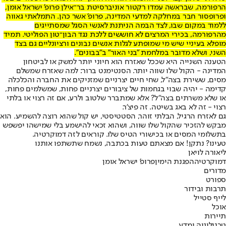
הרפורמה, שבראשה עמדו רקטור אוניברסיטת בר־אילן פרופ' ישראל אומן,
ופרופסור חבר במחלקה למדעי המדינה, פרופ' אשר כהן. התמלאתי גאווה
ללמוד במקום שבו, לצד הבמה הניתנת לאנשי הסגל שמסתייגים
מהרפורמה, בכירי המרצים לא חוששים ללכת נגד הבון־טון הפוליטי. תמיד
מופלא בעיניי שיש מי שמופתע לגלות אנשים נבונים ורציונליים גם בצד
השני, ושלא מדובר במלחמת "בני האור" ב"בבונים".
הטענה השנייה היא שככל שאזרח הוא חיוני יותר למשק או לביטחון
המדינה - הקול שלו שווה יותר. הסנטימנט ברור: למה שאזרח שמשלם
מסים, ששירת בצה"ל, שחי חיים יצרניים שמזניקים את החברה והכלכלה
קדימה - יהיה שבוי בגחמות של ציבורים יצרניים פחות, שמשלמים פחות,
או שלא משרתים בצה"ל? אלא שמתברר שלטוב ולרע, אם זה רצוי או בלתי
רצוי - זה לא באג בשיטה. זה פיצ'ר.
גם לאזרח הרגיל, הבלתי זוהר, הסטטיסטי, יש קול שהוא רוצה להשמיע. הוא
מבקש להזכיר שהקול שלו שווה, ושהוא זכאי להישמע בלי שמישהו יפשפש
בתשלומי המסים או בכישורי הטיס שלו. קוראים לזה דמוקרטיה.
טעינו? נתקן! אם מצאתם טעות בכתבה, נשמח שתשתפו אותנו
ליאורה לויאן
דמוקרטיה
הפגנת הימין
פרופ' ישראל אומן
מדורים
ספורט
תרבות ובידור
לייף סטייל
אוכל
תיירות
טכנולוגיה ומדע