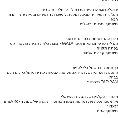
כדאי
להכיר
ירושלים 2040: העיר נערכת ל- 1.5 מליון תושבים
מנכ"לית העירייה מציגה תוכנית להשארת הצעירים ובניית עתיד הדור
הבא
בשיתוף עיריית ירושלים
חלון ההזדמנויות בכפר גנים נסגר
קבוצת אלמוג מציגה את פרויקט MALA: מגדלי הפרימיום האחרונים
בפתח תקווה
בשיתוף קבוצת אלמוג
כך תחסכו בחשמל בלי להזיע
מהפכת האנרגיה של תדיראן: שליטה, אבטחת מידע וניהול אקלים חכם
בבית
בשיתוף TADIRAN
מאחורי הקלעים של הטעם הישראלי
איך אסם הפכה את תקופת הצנע והמחסור הקשה של שנות ה-40 למותג
לאומי?
בשיתוף אסם