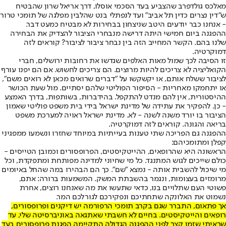
מאלכס גולדפרב שהצביע בעד הסכמי אוסלו, דרך אריאל שרון שהבטיח
ש"דין נצרים כדין תל אביב" ועד לנפתלי בנט שהלבין מפלגה של תומכי טרור
- אנחנו כבר יודעים היטב שניצחון בבחירות לא מבטיח כמעט דבר.
ההפגנה ביום חמישי היתה דרישה מנבחרי הציבור להצדיק את הבחירה
שלנו בהם. הקשר המחייב הזה בין נבחר ציבור לציבור? קוראים לזה
דמוקרטיה.
זו הסיבה לכך שמול מאות האלפים שגדשו את רחובות ירושלים, חברי
הקואליציה לא צריכים להיות מרוצים. הם צריכים לחשוש. אם הם יפנו עורף
לציבור ששלח אותם, או יקשקשו על "דברים שרואים מכאן לא רואים משם",
או יתחמקו מאחריות - הסיפור הפוליטי שלהם יסתיים. מול שעת הכושר
ההיסטורית, אין להם מנדט להתקפל. בהידברות, בשותפות, בדרך האמצע
- כן. להפקיר את עתידה של מדינת ישראל בידי בית משפט פוליטי שאמון
הציבור בו יורד משנה לשנה - לא. מדינת ישראל ראויה למערכת משפט
בריאה והגונה. קוראים לזה דמוקרטיה.
ההפגנה גם הפריכה שתי טענות בעייתיות במיוחד שחזרו ונשמעו ממפגיני
קפלן ומתומכיהם:
הראשונה היא שהרופאים, ההייטקיסטים, הפרופסורים וכמובן הטייסים -
כולם שייכים לגוש המתנגד. כל מי שחיוני למדינה מפותחת ומתפקדת, וכל
מי שיכול להשבית אותה - נמצא "שם". כך הם הבהירו במה שהחל באיומים
מרומזים בעצומות, ונגמר בהשבתת המשק. המשמעות ברורה: אתם,
פשוטי העם שתלויים בנו, כדאי שתעשו את מה שאנחנו רוצים, אחרת
נשמוט את האלונקה שתחתיכם ונפקירכם לגורלכם המר.
אך פתאום, התברר שגם בקרב תומכי הרפורמה יש דיקנים ופרופסורים,
רופאים והייטקיסטים. בחיים לא חשבתי שאתגאה באוניברסיטה שלי, עד
שראיתי שזמן קצר לפני ההפגנה הגדולה התקיימה הפגנת פרופסורים בעד