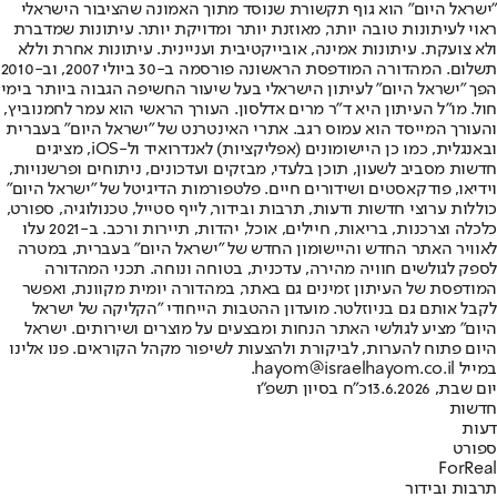
"ישראל היום" הוא גוף תקשורת שנוסד מתוך האמונה שהציבור הישראלי
ראוי לעיתונות טובה יותר, מאוזנת יותר ומדויקת יותר. עיתונות שמדברת
ולא צועקת. עיתונות אמינה, אובייקטיבית ועניינית. עיתונות אחרת וללא
תשלום. המהדורה המודפסת הראשונה פורסמה ב-30 ביולי 2007, וב-2010
הפך "ישראל היום" לעיתון הישראלי בעל שיעור החשיפה הגבוה ביותר בימי
חול. מו"ל העיתון היא ד"ר מרים אדלסון. העורך הראשי הוא עמר לחמנוביץ,
והעורך המייסד הוא עמוס רגב. אתרי האינטרנט של "ישראל היום" בעברית
ובאנגלית, כמו כן היישומונים (אפליקציות) לאנדרואיד ול-iOS, מציגים
חדשות מסביב לשעון, תוכן בלעדי, מבזקים ועדכונים, ניתוחים ופרשנויות,
וידיאו, פודקאסטים ושידורים חיים. פלטפורמות הדיגיטל של "ישראל היום"
כוללות ערוצי חדשות ודעות, תרבות ובידור, לייף סטייל, טכנולוגיה, ספורט,
כלכלה וצרכנות, בריאות, חיילים, אוכל, יהדות, תיירות ורכב. ב-2021 עלו
לאוויר האתר החדש והיישומון החדש של "ישראל היום" בעברית, במטרה
לספק לגולשים חוויה מהירה, עדכנית, בטוחה ונוחה. תכני המהדורה
המודפסת של העיתון זמינים גם באתר, במהדורה יומית מקוונת, ואפשר
לקבל אותם גם בניוזלטר. מועדון ההטבות הייחודי "הקליקה של ישראל
היום" מציע לגולשי האתר הנחות ומבצעים על מוצרים ושירותים. ישראל
היום פתוח להערות, לביקורת ולהצעות לשיפור מקהל הקוראים. פנו אלינו
במייל hayom@israelhayom.co.il.
יום שבת, 13.6.2026
כ"ח בסיון תשפ"ו
חדשות
דעות
ספורט
ForReal
תרבות ובידור