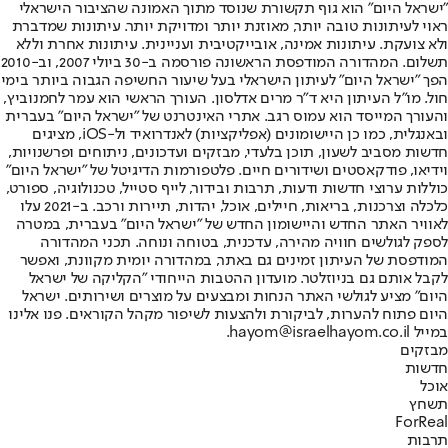
"ישראל היום" הוא גוף תקשורת שנוסד מתוך האמונה שהציבור הישראלי
ראוי לעיתונות טובה יותר, מאוזנת יותר ומדויקת יותר. עיתונות שמדברת
ולא צועקת. עיתונות אמינה, אובייקטיבית ועניינית. עיתונות אחרת וללא
תשלום. המהדורה המודפסת הראשונה פורסמה ב-30 ביולי 2007, וב-2010
הפך "ישראל היום" לעיתון הישראלי בעל שיעור החשיפה הגבוה ביותר בימי
חול. מו"ל העיתון היא ד"ר מרים אדלסון. העורך הראשי הוא עמר לחמנוביץ,
והעורך המייסד הוא עמוס רגב. אתרי האינטרנט של "ישראל היום" בעברית
ובאנגלית, כמו כן היישומונים (אפליקציות) לאנדרואיד ול-iOS, מציגים
חדשות מסביב לשעון, תוכן בלעדי, מבזקים ועדכונים, ניתוחים ופרשנויות,
וידיאו, פודקאסטים ושידורים חיים. פלטפורמות הדיגיטל של "ישראל היום"
כוללות ערוצי חדשות ודעות, תרבות ובידור, לייף סטייל, טכנולוגיה, ספורט,
כלכלה וצרכנות, בריאות, חיילים, אוכל, יהדות, תיירות ורכב. ב-2021 עלו
לאוויר האתר החדש והיישומון החדש של "ישראל היום" בעברית, במטרה
לספק לגולשים חוויה מהירה, עדכנית, בטוחה ונוחה. תכני המהדורה
המודפסת של העיתון זמינים גם באתר, במהדורה יומית מקוונת, ואפשר
לקבל אותם גם בניוזלטר. מועדון ההטבות הייחודי "הקליקה של ישראל
היום" מציע לגולשי האתר הנחות ומבצעים על מוצרים ושירותים. ישראל
היום פתוח להערות, לביקורת ולהצעות לשיפור מקהל הקוראים. פנו אלינו
במייל hayom@israelhayom.co.il.
מבזקים
חדשות
אוכל
תשחץ
ForReal
תרבות