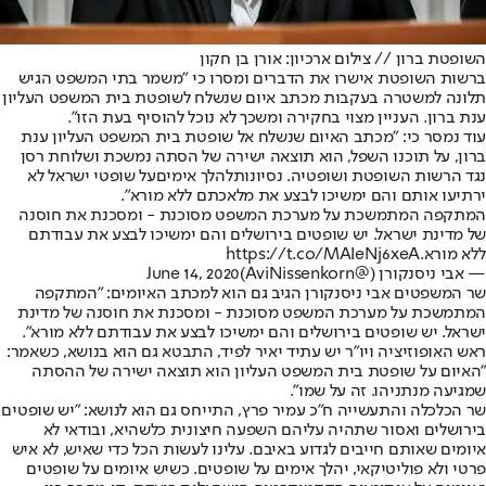
השופטת ברון // צילום ארכיון: אורן בן חקון
ברשות השופטת אישרו את הדברים ומסרו כי "משמר בתי המשפט הגיש
תלונה למשטרה בעקבות מכתב איום שנשלח לשופטת בית המשפט העליון
ענת ברון. העניין מצוי בחקירה ומשכך לא נוכל להוסיף בעת הזו".
עוד נמסר כי: "מכתב האיום שנשלח אל שופטת בית המשפט העליון ענת
ברון, על תוכנו השפל, הוא תוצאה ישירה של הסתה נמשכת ושלוחת רסן
נגד הרשות השופטת ושופטיה. נסיונות
להלך אימים
על שופטי ישראל לא
ירתיעו אותם והם ימשיכו לבצע את מלאכתם ללא מורא".
המתקפה המתמשכת על מערכת המשפט מסוכנת - ומסכנת את חוסנה
של מדינת ישראל. יש שופטים בירושלים והם ימשיכו לבצע את עבודתם
ללא מורא.
https://t.co/MAIeNj6xeA
— אבי ניסנקורן (@AviNissenkorn)
June 14, 2020
שר המשפטים אבי ניסנקורן הגיב גם הוא למכתב האיומים: "‏המתקפה
המתמשכת על מערכת המשפט מסוכנת - ומסכנת את חוסנה של מדינת
ישראל. יש שופטים בירושלים והם ימשיכו לבצע את עבודתם ללא מורא".
ראש האופוזיציה ויו"ר יש עתיד יאיר לפיד, התבטא גם הוא בנושא, כשאמר:
"ה
איום על שופטת בית המשפט העליון הוא תוצאה ישירה של ההסתה
שמגיעה מנתניהו. זה על שמו".
שר הכלכלה והתעשייה ח״כ עמיר פרץ, התייחס גם הוא לנושא: "יש שופטים
בירושלים ואסור שתהיה עליהם השפעה חיצונית כלשהיא, ובודאי לא
איומים שאותם חייבים לגדוע באיבם. עלינו לעשות הכל כדי שאיש, לא איש
פרטי ולא פוליטיקאי, יהלך אימים על שופטים. כשיש איומים על שופטים