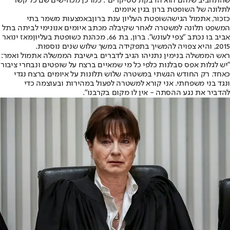
שהתחביב שלהם הוא הדבקת סטיקרים". כמו כן מכחישים שם כל קשר
לתלונה של השופטת ברון בגין איומים.
כזכור, אתמול הגישה
שופטת העליון ענת ברון
באמצעות משמר בתי
המשפט תלונה למשטרה לאחר שקיבלה מכתב איומים אנונימי לביתה בתל
אביב בו נכתב "צפי לעונש". ברון, בת 66, מ
כהנת כשופטת בעליון
מאז ינואר
2015, והיא צפויה להמשיך בתפקידה במשך שלוש שנים נוספות.
ראש הממשלה בנימין נתניהו הגיב לדברים בישיבת הממשלה אתמול ואמר:
"יש לגלות אפס סבלנות כלפי כל מי שמאיים ברצח על שופטים ונבחרי ציבור
כאחד. רק החודש הגשתי במשטרה שלוש תלונות על איומים ברצח נגדי
ונגד בני משפחתי. אני קורא למשטרה לפעול במהירות ובעוצמה כדי
להדביר את נגע ההסתה - אין לו מקום בקרבנו".