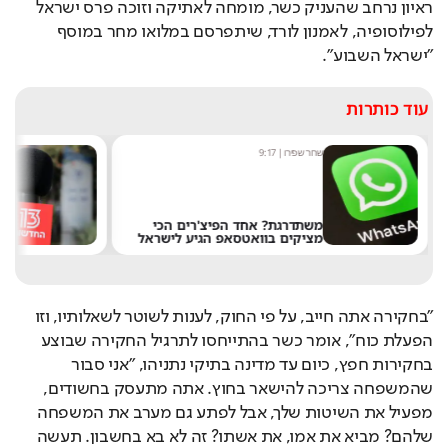
ראיון נרחב שהעניק כשר, מומחה לאתיקה וזוכה פרס ישראל 
לפילוסופיה, לאמנון לורד, שיתפרסם במלואו מחר במוסף 
"ישראל השבוע".
עוד כותרות
שחר שפירו
|
9:17
מערכ
משתדרגת? אחד הפיצ'רים הכי
מציקים בוואטסאפ הגיע לישראל
את 
"בחקירה אתה חייב, על פי החוק, לענות לשוטר לשאלותיו, וזו 
הפעלת כוח", אומר כשר בהתייחסו לתרגיל החקירה שבוצע 
בחקירות חפץ, כיום עד מדינה בתיקי נתניהו, "אני סבור 
שהמשפחה צריכה להישאר בחוץ. אתה מתעסק בחשודים, 
מפעיל את השיטות שלך, אבל לפתע גם מערב את המשפחה 
שלהם? מביא את אמו, את אשתו? זה לא בא בחשבון. תעשה 