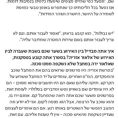
שם, "ונפעל כפי שהיינו מצפים שיפעלו כלפינו בנסיבות דומות. 
אנו נפעל בכל הליכותינו כך שנתפרש באופן טבעי כמופת 
לשמירה על היושר, היושרה וטוהר המידות".
"יש גבולות", הוא קובע בראיון, "ואסור לעבור אותם. וגם לא 
צריך לעבור אותם בשם שירות המטרה שמדובר עליה".
איך אתה מבדיל בין האירוע בשער שכם בשבת שעברה לבין 
האירוע של אלאור אזריה? בספרך אתה קובע בפסקנות, 
שאלאור ירה במחבל שלא נשקפה ממנו סכנה.
"בפרשת אזריה היו סרטונים שרואים בהם את המחבל שוכב 
והמפקדים, המ"פ ואחרים, עומדים על יד המחבל ששרוע על 
הקרקע. חזקה עליהם שאם הם היו חושבים שהוא מסוכן - הם 
לא היו עומדים שם בשוויון נפש ומדברים בסלולרי. לעומת זאת, 
בסרטונים משער שכם אתה רואה שהמחבל קם. אמנם ירו בו, 
והוא שוכב על הרצפה, אבל הוא מנסה לקום. אני לא יודע מה 
המצב הנפשי של השוטרים באותו רגע. אם הם אומרים לעצמם 
שעדיין נשקפת מהאיש סכנה - אין לי טענות אליהם. עם זאת, 