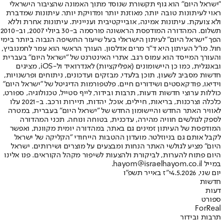
"ישראל היום" הוא גוף תקשורת שנוסד מתוך האמונה שהציבור הישראלי
ראוי לעיתונות טובה יותר, מאוזנת יותר ומדויקת יותר. עיתונות שמדברת
ולא צועקת. עיתונות אמינה, אובייקטיבית ועניינית. עיתונות אחרת וללא
תשלום. המהדורה המודפסת הראשונה פורסמה ב-30 ביולי 2007, וב-2010
הפך "ישראל היום" לעיתון הישראלי בעל שיעור החשיפה הגבוה ביותר בימי
חול. מו"ל העיתון היא ד"ר מרים אדלסון. העורך הראשי הוא עמר לחמנוביץ,
והעורך המייסד הוא עמוס רגב. אתרי האינטרנט של "ישראל היום" בעברית
ובאנגלית, כמו כן היישומונים (אפליקציות) לאנדרואיד ול-iOS, מציגים
חדשות מסביב לשעון, תוכן בלעדי, מבזקים ועדכונים, ניתוחים ופרשנויות,
וידיאו, פודקאסטים ושידורים חיים. פלטפורמות הדיגיטל של "ישראל היום"
כוללות ערוצי חדשות ודעות, תרבות ובידור, לייף סטייל, טכנולוגיה, ספורט,
כלכלה וצרכנות, בריאות, חיילים, אוכל, יהדות, תיירות ורכב. ב-2021 עלו
לאוויר האתר החדש והיישומון החדש של "ישראל היום" בעברית, במטרה
לספק לגולשים חוויה מהירה, עדכנית, בטוחה ונוחה. תכני המהדורה
המודפסת של העיתון זמינים גם באתר, במהדורה יומית מקוונת, ואפשר
לקבל אותם גם בניוזלטר. מועדון ההטבות הייחודי "הקליקה של ישראל
היום" מציע לגולשי האתר הנחות ומבצעים על מוצרים ושירותים. ישראל
היום פתוח להערות, לביקורת ולהצעות לשיפור מקהל הקוראים. פנו אלינו
במייל hayom@israelhayom.co.il.
יום שני, 4.5.2026
י"ז באייר תשפ"ו
חדשות
דעות
ספורט
ForReal
תרבות ובידור