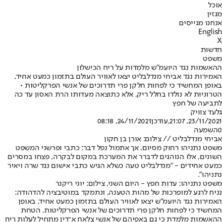
אוכל
מגזין
אנחנו מגייסים
English
X
חדשות
משפט
ההאשמות נגד היועמ"ש מלמדות על ריח הכישלון
האמירות נגד אביחי מנדלבליט יצאו לאוויר העולם בתזמון כמעט אחיד,
באופן המחשיד כי לפחות חלקן פרי תדרוכים של אנשי הפרקליטות •
הטרוניות לא נולדו בחלל ריק, אלא כתוצאה מעדותו הרת האסון עד כה
לתביעה של חפץ
גלעד צוויק
23/11/2021, 21:07
,עודכן
24/11/2021, 08:18
0
השמעה
אביחי מנדלבליט // צילום: אורן בן חקון
משפט נתניהו רחוק מסיום, אך אתמול נפל דבר: כתבי ופרשני המשפט
השונים, אלו הנוהגים לדברר את המערכת במקום לבקרה, פצחו במסרים
כמעט אחידים - "מנדלבליט טעה כשלא הגיש כתבי אישום נגד שרה ויאיר
נתניהו".
משפט נתניהו: עדות חפץ - היום השני, צילום: יוני ריקנר
נניח לרגע למופרכות של מהות הטענה, ונתמקד במוטיבציה להדהודה:
האמירות נגד היועמ"ש יצאו לאוויר העולם בתזמון כמעט אחיד, באופן
המחשיד כי לפחות חלקן פרי תדרוכים של אנשי הפרקליטות. הטחת
ההאשמות מלמדת כי גם באפיהם של אנשי צלאח א־דין מתחיל לעלות ריח