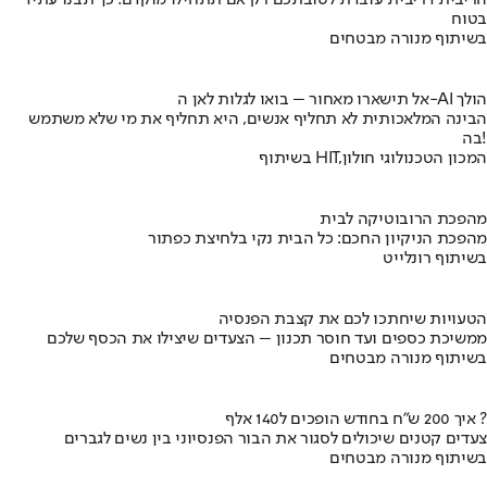
הריבית דריבית עובדת לטובתכם רק אם תתחילו מוקדם. כך תבנו עתיד
בטוח
בשיתוף מנורה מבטחים
אל תישארו מאחור – בואו לגלות לאן ה-AI הולך
הבינה המלאכותית לא תחליף אנשים, היא תחליף את מי שלא משתמש
בה!
בשיתוף HIT,המכון הטכנולוגי חולון
מהפכת הרובוטיקה לבית
מהפכת הניקיון החכם: כל הבית נקי בלחיצת כפתור
בשיתוף רונלייט
הטעויות שיחתכו לכם את קצבת הפנסיה
ממשיכת כספים ועד חוסר תכנון – הצעדים שיצילו את הכסף שלכם
בשיתוף מנורה מבטחים
איך 200 ש"ח בחודש הופכים ל140 אלף ?
צעדים קטנים שיכולים לסגור את הבור הפנסיוני בין נשים לגברים
בשיתוף מנורה מבטחים