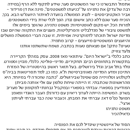
אתמול התבשרנו כי שר המשפטים סער, שידע לתקוף ללא הרף (במידה
רבה של צדק) את נתניהו על "כניעתו למשפטנים", מינה את דן מרידור -
אביר האקטיביסטים - לנציג הממשלה בוועדה לאיתור היועמ"ש הבא. בכך,
הוכיח סער שגם ללא כתב אישום נגדו, הפך לכלי שרת בידי המשפטנים.
למרות הכל, יש מקום לאופטימיות: משפט נתניהו, שהופך בימים אלו
למשפט ציבורי של מנדלבליט והפרקליטות, מעצים את התקווה שהיום שבו
מדינת ישראל תוכתר לדמוקרטיה אמיתית, זו שבה חברי הממשלה מושלים
והיועצים המשפטיים מייעצים - קרוב מתמיד.
טעינו? נתקן! אם מצאתם טעות בכתבה, נשמח שתשתפו אותנו
גלעד צוויק
כתב כלכלי ב"ישראל היום". עיתונאי מאז 2008. עסק במהלך הקריירה
בתקשורת בתחומים רבים: תחקירים, מדיני-פוליטי, כלכלי, מגזין וספורט.
נולד בתל אביב וגדל בירושלים. בעל תואר ראשון בהיסטוריה של המזרח
התיכון ומדע המדינה מאוניברסיטת ת"א. כמו כן, למד תסריטאות בביה"ס
לקולנוע וטלוויזיה סם שפיגל שבירושלים. "כתבה שזכורה לי במיוחד, היא
מהראשונות שכתבתי. זו הייתה שיחת טלפון עם אלי אוחנה מביתן
המודיעין בספארי. עבדתי בספארי ובמקביל נבחנתי למקומון של מעריב
בשרון. המשימה הייתה לערוך ריאיון עם כדורגלן העבר האגדי ומאמן
הפועל כפ"ס דאז. עברתי את המבחן, וכעבור שנה כבר עברתי לעיתון
ארצי".
משפט נתניהו
כדאי
להכיר
הסוד של איינשטיין שיגדיל לכם את הפנסיה