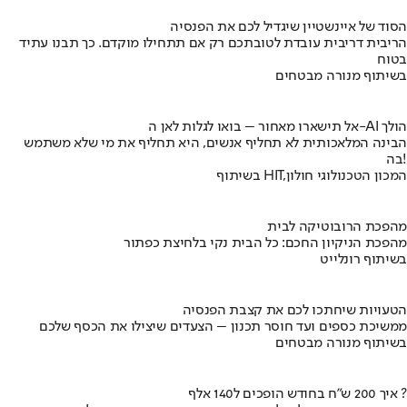
הסוד של איינשטיין שיגדיל לכם את הפנסיה
הריבית דריבית עובדת לטובתכם רק אם תתחילו מוקדם. כך תבנו עתיד
בטוח
בשיתוף מנורה מבטחים
אל תישארו מאחור – בואו לגלות לאן ה-AI הולך
הבינה המלאכותית לא תחליף אנשים, היא תחליף את מי שלא משתמש
בה!
בשיתוף HIT,המכון הטכנולוגי חולון
מהפכת הרובוטיקה לבית
מהפכת הניקיון החכם: כל הבית נקי בלחיצת כפתור
בשיתוף רונלייט
הטעויות שיחתכו לכם את קצבת הפנסיה
ממשיכת כספים ועד חוסר תכנון – הצעדים שיצילו את הכסף שלכם
בשיתוף מנורה מבטחים
איך 200 ש"ח בחודש הופכים ל140 אלף ?