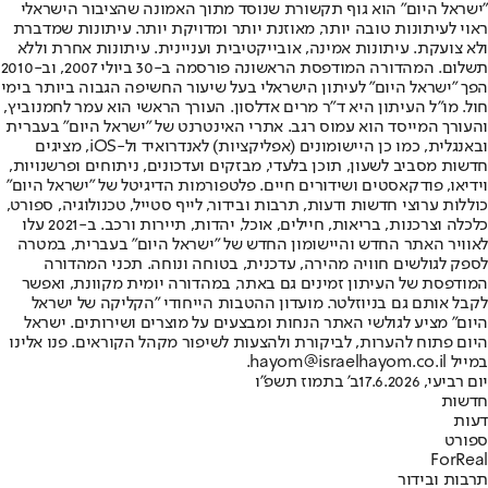
"ישראל היום" הוא גוף תקשורת שנוסד מתוך האמונה שהציבור הישראלי
ראוי לעיתונות טובה יותר, מאוזנת יותר ומדויקת יותר. עיתונות שמדברת
ולא צועקת. עיתונות אמינה, אובייקטיבית ועניינית. עיתונות אחרת וללא
תשלום. המהדורה המודפסת הראשונה פורסמה ב-30 ביולי 2007, וב-2010
הפך "ישראל היום" לעיתון הישראלי בעל שיעור החשיפה הגבוה ביותר בימי
חול. מו"ל העיתון היא ד"ר מרים אדלסון. העורך הראשי הוא עמר לחמנוביץ,
והעורך המייסד הוא עמוס רגב. אתרי האינטרנט של "ישראל היום" בעברית
ובאנגלית, כמו כן היישומונים (אפליקציות) לאנדרואיד ול-iOS, מציגים
חדשות מסביב לשעון, תוכן בלעדי, מבזקים ועדכונים, ניתוחים ופרשנויות,
וידיאו, פודקאסטים ושידורים חיים. פלטפורמות הדיגיטל של "ישראל היום"
כוללות ערוצי חדשות ודעות, תרבות ובידור, לייף סטייל, טכנולוגיה, ספורט,
כלכלה וצרכנות, בריאות, חיילים, אוכל, יהדות, תיירות ורכב. ב-2021 עלו
לאוויר האתר החדש והיישומון החדש של "ישראל היום" בעברית, במטרה
לספק לגולשים חוויה מהירה, עדכנית, בטוחה ונוחה. תכני המהדורה
המודפסת של העיתון זמינים גם באתר, במהדורה יומית מקוונת, ואפשר
לקבל אותם גם בניוזלטר. מועדון ההטבות הייחודי "הקליקה של ישראל
היום" מציע לגולשי האתר הנחות ומבצעים על מוצרים ושירותים. ישראל
היום פתוח להערות, לביקורת ולהצעות לשיפור מקהל הקוראים. פנו אלינו
במייל hayom@israelhayom.co.il.
יום רביעי, 17.6.2026
ב' בתמוז תשפ"ו
חדשות
דעות
ספורט
ForReal
תרבות ובידור