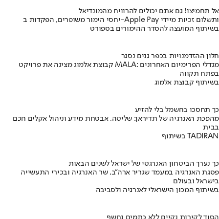
אל תחמיצו! גם אתם יכולים להרוויח מהמונדיאל
יחסי הימור משופרים, הפקדות ב-Apple Pay ותשלום זכיות מיידי
בשיתוף המועצה להסדר ההימורים בספורט
חלון ההזדמנויות בכפר גנים נסגר
קבוצת אלמוג מציגה את פרויקט MALA: מגדלי הפרימיום האחרונים
בפתח תקווה
בשיתוף קבוצת אלמוג
כך תחסכו בחשמל בלי להזיע
מהפכת האנרגיה של תדיראן: שליטה, אבטחת מידע וניהול אקלים חכם
בבית
בשיתוף TADIRAN
כך נערך הביטחון האנרגטי של ישראל לשנים הבאות
פסגת האנרגיה במעמד שגריר ארה"ב, שר האנרגיה ובכירי התעשייה
בישראל ובעולם
בשיתוף המכון הישראלי לאנרגיה ולסביבה
הסוד לקירות נקיים ללא כתמים נחשף