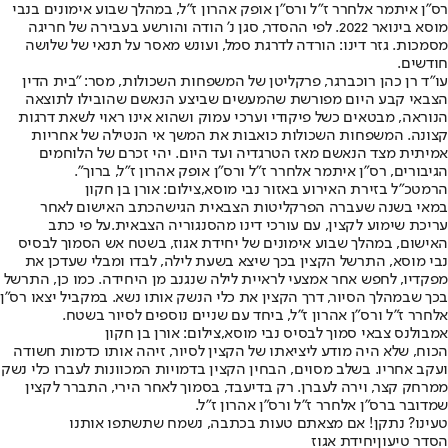
רס״ן איתמר אלחרר ז״ל ורס״ן אופק אהרון ז״ל, במהלך שבוע אימונים בנבי
מוסא בינואר 2022. לפי ההסדר, סגן נ' הודה והורשע בעבירה של חריגה
מסמכות. גזר דינו: הורדה לדרגת סמל, ועונש מאסר על תנאי של שלושה
חודשים.
עו״ד רן כהן רוכברגר, פרקליטן של המשפחות השכולות, מסר: "בית הדין
הצבאי קבע היום מפורשת שהמעשים שביצע הנאשם שהובילו לתוצאה
הנוראה, מבטאים כשל פיקודי וערכי עמוק ושהוא אינו ראוי לשאת דרגות
קצונה. המשפחות השכולות כואבות את המשך אי הנטילה של אחריות
אמיתית מצד הנאשם מאז הטרגדיה ועד היום. יהי זכרם של הלוחמים
הגיבורים, רס״ן איתמר אלחרר ז״ל ורס״ן אופק אהרון ז״ל, ברוך".
הרמטכ"ל בזירת האירוע באזור נבי מוסא,צילום: אורן בן חקון
במאי בשנה שעברה הפרקליטות הצבאית הגישה
כתב האישום לאחר
עריכת שימוע לקצין, עם עורכי דינו מהסנגוריה הצבאית.
על פי כתב
האישום, במהלך שבוע אימונים של יחידת אגוז, בשטח אש הסמוך לבסיס
נבי מוסא, התרשל הקצין בכך שיצא בשעת לילה, לבדו ומבלי שעדכן את
מפקדיו, לחפש אחר אמצעי לראיית לילה שנגנב מן היחידה. כמו כן, התרשל
בכך שבמהלך הסיור, דרך הקצין את כלי הנשק אותו נשא. במקביל יצאו רס"ן
אלחרר ז"ל ורס"ן אהרון ז"ל, ביחד עם שניים נוספים לסיור בשטח.
אמבולנס צבאי סמוך לבסיס נבי מוסא,צילום: אורן בן חקון
הכוח, שלא היה מודע ליציאתו של הקצין לסיור, זיהה אותו כדמות חשודה
ועקב אחריו. בשלב מסוים, הבחין הקצין בדמויות המכוונות לעברו כלי נשק
ממרחק קצר, וירה לעברן. רק בדיעבד, בסמוך לאחר הירי, התברר לקצין
שמדובר ברס"ן אלחרר ז"ל ורס"ן אהרון ז"ל.
טעינו? נתקן! אם מצאתם טעות בכתבה, נשמח שתשתפו אותנו
הסדר טיעון
יחידת אגוז