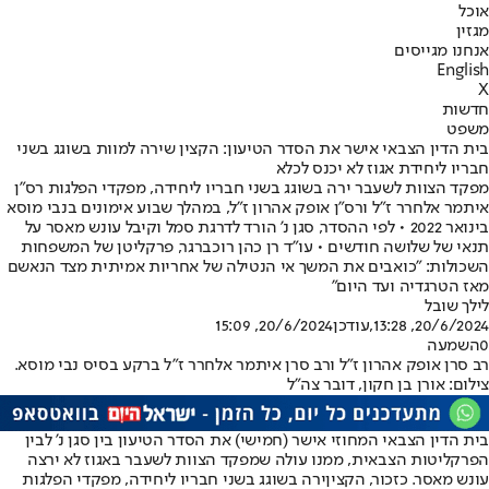
אוכל
מגזין
אנחנו מגייסים
English
X
חדשות
משפט
בית הדין הצבאי אישר את הסדר הטיעון: הקצין שירה למוות בשוגג בשני
חבריו ליחידת אגוז לא יכנס לכלא
מפקד הצוות לשעבר ירה בשוגג בשני חבריו ליחידה, מפקדי הפלגות רס״ן
איתמר אלחרר ז״ל ורס״ן אופק אהרון ז״ל, במהלך שבוע אימונים בנבי מוסא
בינואר 2022 • לפי ההסדר, סגן נ' הורד לדרגת סמל וקיבל עונש מאסר על
תנאי של שלושה חודשים • עו״ד רן כהן רוכברגר, פרקליטן של המשפחות
השכולות: "כואבים את המשך אי הנטילה של אחריות אמיתית מצד הנאשם
מאז הטרגדיה ועד היום"
לילך שובל
20/6/2024, 13:28
,עודכן
20/6/2024, 15:09
0
השמעה
רב סרן אופק אהרון ז"ל ורב סרן איתמר אלחרר ז"ל ברקע בסיס נבי מוסא.
צילום: אורן בן חקון, דובר צה"ל
בית הדין הצבאי המחוזי אישר (חמישי) את הסדר הטיעון בין סגן נ' לבין
הפרקליטות הצבאית, ממנו עולה שמפקד הצוות לשעבר באגוז לא ירצה
עונש מאסר. כזכור, הקצין
ירה בשוגג בשני חבריו ליחידה
, מפקדי הפלגות