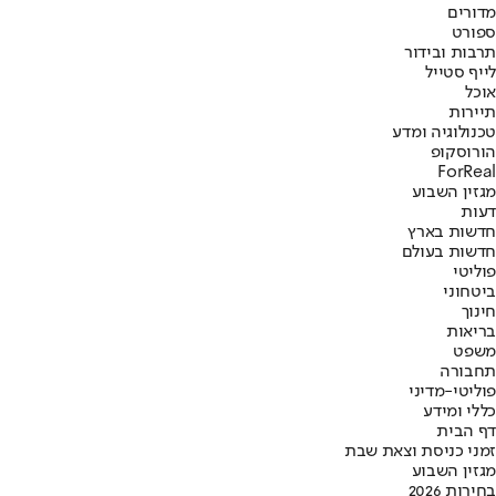
מדורים
ספורט
תרבות ובידור
לייף סטייל
אוכל
תיירות
טכנולוגיה ומדע
הורוסקופ
ForReal
מגזין השבוע
דעות
חדשות בארץ
חדשות בעולם
פוליטי
ביטחוני
חינוך
בריאות
משפט
תחבורה
פוליטי-מדיני
כללי ומידע
דף הבית
זמני כניסת וצאת שבת
מגזין השבוע
בחירות 2026