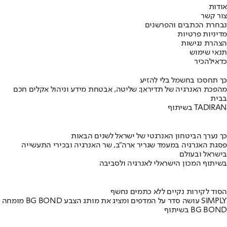
אודות
צור קשר
נבחרת הכתבים והפרשנים
מדיניות פרטיות
הצהרת נגישות
תנאי שימוש
כדאי
להכיר
כך תחסכו בחשמל בלי להזיע
מהפכת האנרגיה של תדיראן: שליטה, אבטחת מידע וניהול אקלים חכם
בבית
בשיתוף TADIRAN
כך נערך הביטחון האנרגטי של ישראל לשנים הבאות
פסגת האנרגיה במעמד שגריר ארה"ב, שר האנרגיה ובכירי התעשייה
בישראל ובעולם
בשיתוף המכון הישראלי לאנרגיה ולסביבה
הסוד לקירות נקיים ללא כתמים נחשף
מומחה BG BOND עושה סדר על המדפים ומציג את מותג הצבע SIMPLY
בשיתוף BG BOND