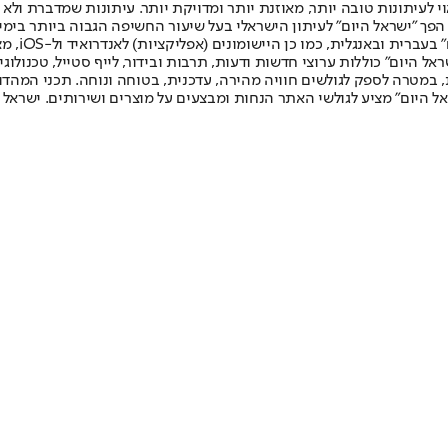
לעיתונות טובה יותר, מאוזנת יותר ומדויקת יותר. עיתונות שמדברת ולא צ
שלום. המהדורה המודפסת הראשונה פורסמה ב-30 ביולי 2007, וב-2010 הפך "ישראל היום" לעיתון הישראלי בעל שי
לחמנוביץ,
ל היום" כוללות ערוצי חדשות ודעות, תרבות ובידור, לייף סטייל, טכנולוגיה
ברית, במטרה לספק לגולשים חוויה מהירה, עדכנית, בטוחה ונוחה. תכני המה
ל היום" מציע לגולשי האתר הנחות ומבצעים על מוצרים ושירותים. ישראל 