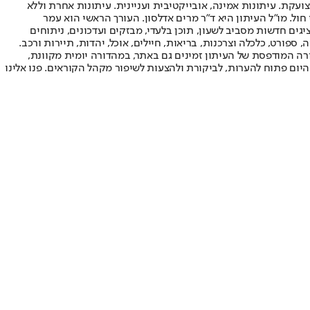
ועקת. עיתונות אמינה, אובייקטיבית ועניינית. עיתונות אחרת וללא
עור החשיפה הגבוה ביותר בימי חול. מו"ל העיתון היא ד"ר מרים אדלסון. העורך הראשי הוא עמר
 והעורך המייסד הוא עמוס רגב. אתרי האינטרנט של "ישראל היום" בעברית ובאנגלית, כמו כן היישומונים (אפליקציות) לאנדרואיד ול-iOS, מציגים חדשות מסביב לשעון, תוכן בלעדי, מבזקים ועדכונים, ניתוחים
, ספורט, כלכלה וצרכנות, בריאות, חיילים, אוכל, יהדות, תיירות ורכב.
דורה המודפסת של העיתון זמינים גם באתר, במהדורה יומית מקוונת,
היום פתוח להערות, לביקורת ולהצעות לשיפור מקהל הקוראים. פנו אלינו