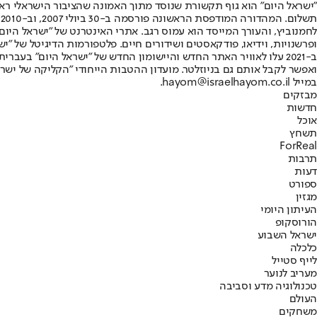
"ישראל היום" הוא גוף תקשורת שנוסד מתוך האמונה שהציבור הישראלי ראוי 
ת
ופרשנויות, וידיאו, פודקאסטים ושידורים חיים. פלטפורמות הדיגיטל של "ישרא
ב-2021 עלו לאוויר האתר החדש והיישומון החדש של "ישראל היום" בע
ואפשר לקבל אותם גם בניוזלטר. מועדון ההטבות הייחודי "הקליקה של ישרא
במייל hayom@israelhayom.co.il.
מבזקים
חדשות
אוכל
תשחץ
ForReal
תרבות
דעות
ספורט
מגזין
העיתון היומי
הורוסקופ
ישראל השבוע
כלכלה
לייף סטייל
מעריב לנוער
טכנולוגיה מדע וסביבה
העולם
משחקים