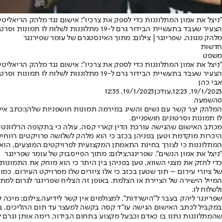
"ניצל את אמון המתלוננות כדי לספק את צרכיו": אישום נגד מלהק הריאליטי
הצעיר שעבד בתעשיית הבידור גרם ל-19 מתלוננות לשלוח לו תמונות וסרטונים חושפניים • כתב אישום הוגש נגדו בגין מעשים מגונים
מלהק מגונה. שפרינגר| צילום: מתוך האינסטגרם של עומר שפירנגר
חדשות
משפט
"ניצל את אמון המתלוננות כדי לספק את צרכיו": אישום נגד מלהק הריאליטי
הצעיר שעבד בתעשיית הבידור גרם ל-19 מתלוננות לשלוח לו תמונות וסרטונים חושפניים • כתב אישום הוגש נגדו בגין מעשים מגונים
אבי כהן
19/1/2023, 12:23
,עודכן
19/1/2023, 12:35
0
השמעה
המלהק יצר קשר עם נשים והשיג במירמה תמונות חושפניות שלהן:
לו תמונות וסרטונים חושפניים.
היכרות מוקדמת וטען בפניהן בכזב כי הוא מלהק לשלושה פרויקטים רווחיים 
המתלוננות כי לצורך בחינת התאמתן המקצועית לפרויקטים המוצעים, הוא נ
"ניצל את אמון הנשים". שפרינגר,צילום: מתוך הפייסבוק של עומר שפרינגר
כדי לחזק את מצגי השווא, טען בפניהן בין היתר כי הוא מוחק את התמונו
של ציורי עירום – תוך שטען בכזב כי אלו ציורים שלו מפרויקט העירום. כ
המייל הישירה של הציירת או הצלמת. באופן זה הצליח שפרינגר לגרום למת
ולשלוח לו.
שפרינגר ליהק בעבר ל"הישרדות". למצולמים אין קשר לידיעה,צילום: מיכה ל
במקביל לכתב האישום הגישה עו"ד קסה בקשה למעצר עד תום ההליכים, במ
שהמתלוננות נתנו בו כאדם וכבעל מקצוע בתחום הבידור, רימה אותן וגרם לה