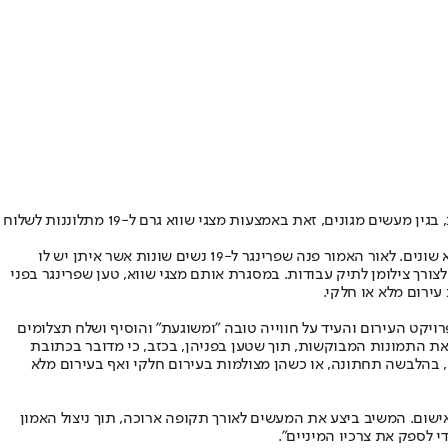
כתב אישום הוגש היום (חמישי) נגד מלהק הריאלטי עומר שפרינגר, בן 28 מתל אביב, בגין מעשים מגונים, זאת באמצעות מצגי שווא גרם ל-19 מתלוננות לשלוח
מכתב האישום שהגישה עורכת הדין קארי קסה, עולה כי בתקופה הרלוונטית עבד שפרינגר כמלהק בתעשיית הבידור, דבר שאיפשר לו להציג מצגי שווא שונים. לאור האמור פנה שפרינגר ל-19 נשים שונות אשר איתן יש לו
צורך צילומן לתיק עבודות. במסגרת אותם מצגי שווא, טען שפרינגר בפני
ירום מלא או חלקי.
ויקט העירום והעיד על חווייה טובה "ומשוגעת" והוסיף ושלח תצלומים
ם את התמונות המבוקשות, תוך שטען בפניהן, בכזב, כי מדובר בכתובת
ם, בהלבשה תחתונה, או כשהן מצולמות בעירום חלקי ואף בעירום מלא
שום. המשיב ביצע את המעשים לאורך תקופה ארוכה, תוך ניצול האמון
י לספק את צרכיו המיניים".