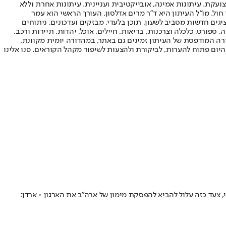
ועקת. עיתונות אמינה, אובייקטיבית ועניינית. עיתונות אחרת וללא
עור החשיפה הגבוה ביותר בימי חול. מו"ל העיתון היא ד"ר מרים אדלסון. העורך הראשי הוא עמר
 והעורך המייסד הוא עמוס רגב. אתרי האינטרנט של "ישראל היום" בעברית ובאנגלית, כמו כן היישומונים (אפליקציות) לאנדרואיד ול-iOS, מציגים חדשות מסביב לשעון, תוכן בלעדי, מבזקים ועדכונים, ניתוחים
, ספורט, כלכלה וצרכנות, בריאות, חיילים, אוכל, יהדות, תיירות ורכב.
דורה המודפסת של העיתון זמינים גם באתר, במהדורה יומית מקוונת,
היום פתוח להערות, לביקורת ולהצעות לשיפור מקהל הקוראים. פנו אלינו
עד כזה עלול להביא להפסקת מימון של ארה"ב את הארגון • ארדן: