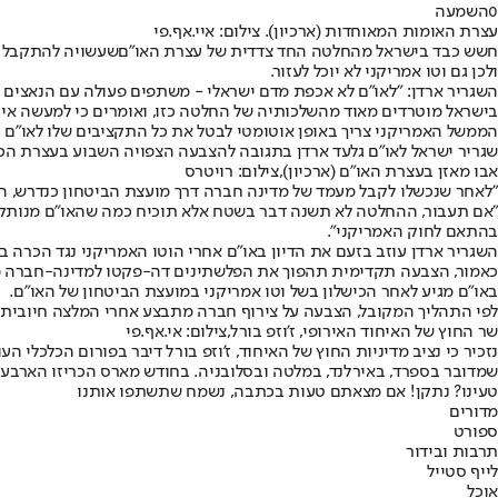
0
השמעה
עצרת האומות המאוחדות (ארכיון). צילום: איי.אף.פי
חשש כבד בישראל מ
החלטה החד צדדית של עצרת האו"ם
שעשויה להתקבל בר
ולכן גם וטו אמריקני לא יוכל לעזור.
השגריר ארדן: "לאו"ם לא אכפת מדם ישראלי - משתפים פעולה עם הנאצים ה
בישראל מוטרדים מאוד מהשלכותיה של החלטה כזו, ואומרים כי למעשה אין ד
הממשל האמריקני צריך באופן אוטומטי לבטל את כל התקציבים שלו לאו"ם כ
שגריר ישראל לאו״ם גלעד ארדן בתגובה להצבעה הצפויה השבוע בעצרת הכל
אבו מאזן בעצרת האו"ם (ארכיון),צילום: רויטרס
"לאחר שנכשלו לקבל מעמד של מדינה חברה דרך מועצת הביטחון כנדרש, ה
"אם תעבור, ההחלטה לא תשנה דבר בשטח אלא תוכיח כמה שהאו״ם מנותק מה
בהתאם לחוק האמריקני".
השגריר ארדן עוזב בזעם את הדיון באו"ם אחרי הוטו האמריקני נגד הכרה
כאמור, הצבעה תקדימית תהפוך את הפלשתינים דה-פקטו למדינה-חברה מבל
באו"ם מגיע לאחר הכישלון בשל וטו אמריקני במועצת הביטחון של האו"ם.
לפי התהליך המקובל, הצבעה על צירוף חברה מתבצע אחרי המלצה חיובית ממ
שר החוץ של האיחוד האירופי, ז'וזפ בורל,צילום: אי.אף.פי
נזכיר כי נציב מדיניות החוץ של האיחוד, ז'וזפ בורל דיבר בפורום הכלכלי הע
שמדובר בספרד, באירלנד, במלטה ובסלובניה. בחודש מארס הכריזו הארבע כ
טעינו? נתקן! אם מצאתם טעות בכתבה, נשמח שתשתפו אותנו
מדורים
ספורט
תרבות ובידור
לייף סטייל
אוכל