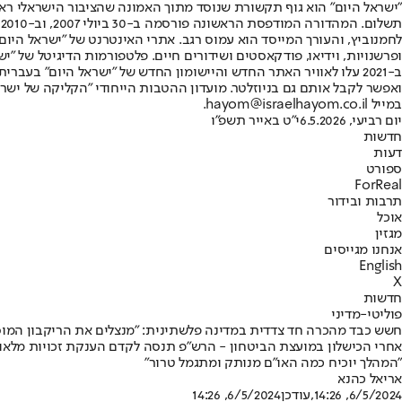
"ישראל היום" הוא גוף תקשורת שנוסד מתוך האמונה שהציבור הישראלי ראוי 
ת
ופרשנויות, וידיאו, פודקאסטים ושידורים חיים. פלטפורמות הדיגיטל של "ישרא
ב-2021 עלו לאוויר האתר החדש והיישומון החדש של "ישראל היום" בע
ואפשר לקבל אותם גם בניוזלטר. מועדון ההטבות הייחודי "הקליקה של ישרא
במייל hayom@israelhayom.co.il.
יום רביעי, 6.5.2026
י"ט באייר תשפ"ו
חדשות
דעות
ספורט
ForReal
תרבות ובידור
אוכל
מגזין
אנחנו מגייסים
English
X
חדשות
פוליטי-מדיני
חשש כבד מהכרה חד צדדית במדינה פלשתינית: "מנצלים את הריקבון המוס
אחרי הכישלון במועצת הביטחון - הרש"פ תנסה לקדם הענקת זכויות מלאות
"המהלך יוכיח כמה האו"ם מנותק ומתגמל טרור"
אריאל כהנא
6/5/2024, 14:26
,עודכן
6/5/2024, 14:26