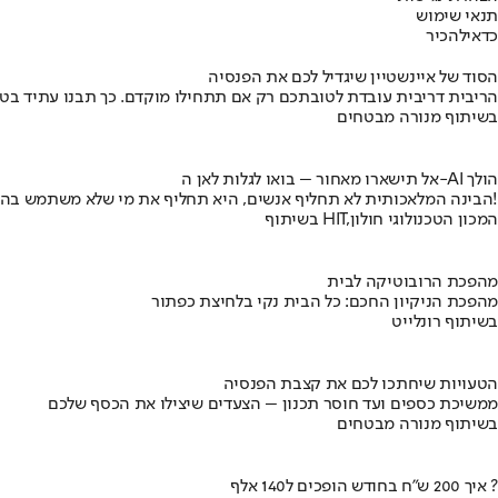
תנאי שימוש
כדאי
להכיר
הסוד של איינשטיין שיגדיל לכם את הפנסיה
הריבית דריבית עובדת לטובתכם רק אם תתחילו מוקדם. כך תבנו עתיד בט
בשיתוף מנורה מבטחים
אל תישארו מאחור – בואו לגלות לאן ה-AI הולך
הבינה המלאכותית לא תחליף אנשים, היא תחליף את מי שלא משתמש בה!
בשיתוף HIT,המכון הטכנולוגי חולון
מהפכת הרובוטיקה לבית
מהפכת הניקיון החכם: כל הבית נקי בלחיצת כפתור
בשיתוף רונלייט
הטעויות שיחתכו לכם את קצבת הפנסיה
ממשיכת כספים ועד חוסר תכנון – הצעדים שיצילו את הכסף שלכם
בשיתוף מנורה מבטחים
איך 200 ש"ח בחודש הופכים ל140 אלף ?