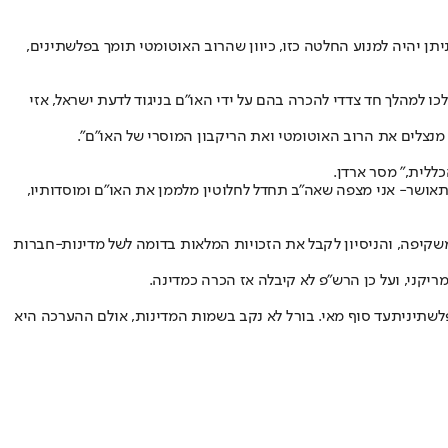
תן יהיה למנוע החלטה כזו, כיוון שהרוב האוטומטי תומך בפלשתינים,
ו למהלך חד צדדי להכרה בהם על ידי האו"ם בניגוד לדעת ישראל, אזי
נצלים את הרוב האוטומטי ואת הריקבון המוסרי של האו״ם".
ללית," מסר ארדן.
אושר- אני מצפה שאה"ב תחדל לחלוטין מלממן את האו״ם ומוסדותיו,
קיפה, והניסיון לקבל את הזכויות המלאות בדומה לשל מדינות-חברות
קני, ועל כן הרש"פ לא קיבלה אז הכרה כמדינה.
פלשתינית
עד סוף מאי. בורל לא נקב בשמות המדינות, אולם ההערכה היא