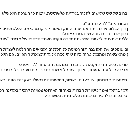
וב של שני שלישים להכיר במדינה פלשתינית. ייצוין כי הערכה היא שלא ני
מודרניים" // אתר האו"ם
רך לבלום אותה. יחד עם זאת, החוק האמריקני קובע כי אם הפלשתינים ילכ
יוון שמדובר בהפרה של הסכמי אוסלו.
לית שתעניק לרשות הפלשתינית דה פקטו מעמד וזכויות של מדינה: "שוב מ
ם עוקפים את המועצה תוך רמיסת כל הכללים ומביאים ההחלטה לעצרת הכ
מציאות ומתגמל טרור. כיוון שהיוזמה מנוגדת לצ׳ארטר האו״ם, אם היא ת
 במדינה פלשתינית וקבלתה כחברה במועצת הביטחון // רויטרס
י לקבל את המעמד באופן רשמי. לפלשתינים יש כיום מעמד של מדינה מש
ועצת הביטחון של האו"ם. כאמור, הפלשתינים נכשלו בעקבות הווטו האמרי
ולמי בריאד ואמר כי
שורת חברות באיחוד האירופי צפויות להכיר במדינה ה
י בכוונתן להכיר בריבונות פלשתינית במשותף.