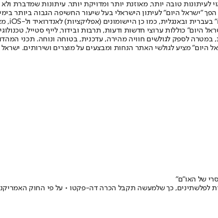
לעיתונות טובה יותר, מאוזנת יותר ומדויקת יותר. עיתונות שמדברת ולא צ
שלום. המהדורה המודפסת הראשונה פורסמה ב-30 ביולי 2007, וב-2010 הפך "ישראל היום" לעיתון הישראלי בעל שי
לחמנוביץ,
ל היום" כוללות ערוצי חדשות ודעות, תרבות ובידור, לייף סטייל, טכנולוגיה
ברית, במטרה לספק לגולשים חוויה מהירה, עדכנית, בטוחה ונוחה. תכני המה
ל היום" מציע לגולשי האתר הנחות ומבצעים על מוצרים ושירותים. ישראל 
רי של האו"ם"
 לפלשתינים, כך שלמעשה תקבל הכרה דה-פקטו • על פי החוק האמריקני, צ