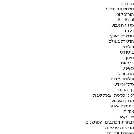
תיירות
טכנולוגיה ומדע
הורוסקופ
ForReal
מגזין השבוע
דעות
חדשות בארץ
חדשות בעולם
פוליטי
ביטחוני
חינוך
בריאות
משפט
תחבורה
פוליטי-מדיני
כללי ומידע
דף הבית
זמני כניסת וצאת שבת
מגזין השבוע
בחירות 2026
אודות
צור קשר
נבחרת הכתבים והפרשנים
מדיניות פרטיות
הצהרת נגישות