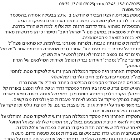
13/10/2023, 07:45
,עודכן
13/10/2023, 08:32
0
השמעה
אופק בוכריס,
הקצין הבכיר שהורשע ב-2016 בבעילה אסורה בהסכמה
והורד לדרגת אלוף משנה
התייצב בימים האחרונים במפקדת הגיס
המטכלית כשהוא עונד לדרגם דרגות תת אלוף, למרות שהורד בדרגה.
חיילות שנמצאות במקום פנו ל"ישראל היום" וסיפרו כי הן מרגישות מאוד
לא בנוח כתוצאה מהסיטואציה.
"למרות שכוונותיו טובות, ולמרות שאנחנו במלחמה, לא מתאים שצה"ל
יוותר על ערכיו – גם בעת הזו", אמרו. גורם שמעורה בפרטים אמר ל"ישראל
היום "כי גם במצב הנוכחי לא ניתן להכשיר את השרץ.
מדובר צה"ל נמסר: "האירוע נבדק וטופל, ושירות המילואים של הנדון
הופסק"
תפקידו האחרון היה מפקד המכללה הבין זרועית לפיקוד מטה. לוחמי
צה"ל בעוטף עזה,צילום: חיים גולדברג/פלאש90
בוכריס היה אחד מהקצינים הבולטים ביותר בצה"ל עד שהתבררו
האישומים נגדו, שכיהן בין היתר כמפקד גדוד 51 של גולני ונפצע באורח קל
במהלך הקרב בג'נין במבצע חומת מגן. במאי של אותה השנה נפצע באורח
קשה במהלך פיקוד על מבצע לאיתור מעבדות נפץ ולכידת מבוקשים.
בהמשך פיקד על יחידת אגוז, על עוצבת ברעם, על חטיבת גולני וכן פיקד על
אוגדת מילואים משוריינת.
תפקידו האחרון היה מפקד המכללה הבין זרועית לפיקוד מטה, והוחלט על
מינויו לראש חטיבת המבצעים באמ"ץ, אך המינוי שלו לא יצא אל הפועל
לאחר שחיילת ששירתה תחת פיקודו הגישה בפברואר 2016 תלונה,
שבעקביה הוגש נגדו כתב אישום בעבירות אונס, מעשה סדום, מעשה
מגונה והתנהגות שאינה הולמת. בדצמבר של אותה השנה חתם על הסדר