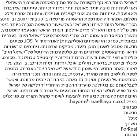
"ישראל היום" הוא גוף תקשורת שנוסד מתוך האמונה שהציבור הישראלי
ראוי לעיתונות טובה יותר, מאוזנת יותר ומדויקת יותר. עיתונות שמדברת
ולא צועקת. עיתונות אמינה, אובייקטיבית ועניינית. עיתונות אחרת וללא
תשלום. המהדורה המודפסת הראשונה פורסמה ב-30 ביולי 2007, וב-2010
הפך "ישראל היום" לעיתון הישראלי בעל שיעור החשיפה הגבוה ביותר בימי
חול. מו"ל העיתון היא ד"ר מרים אדלסון. העורך הראשי הוא עמר לחמנוביץ,
והעורך המייסד הוא עמוס רגב. אתרי האינטרנט של "ישראל היום" בעברית
ובאנגלית, כמו כן היישומונים (אפליקציות) לאנדרואיד ול-iOS, מציגים
חדשות מסביב לשעון, תוכן בלעדי, מבזקים ועדכונים, ניתוחים ופרשנויות,
וידיאו, פודקאסטים ושידורים חיים. פלטפורמות הדיגיטל של "ישראל היום"
כוללות ערוצי חדשות ודעות, תרבות ובידור, לייף סטייל, טכנולוגיה, ספורט,
כלכלה וצרכנות, בריאות, חיילים, אוכל, יהדות, תיירות ורכב. ב-2021 עלו
לאוויר האתר החדש והיישומון החדש של "ישראל היום" בעברית, במטרה
לספק לגולשים חוויה מהירה, עדכנית, בטוחה ונוחה. תכני המהדורה
המודפסת של העיתון זמינים גם באתר, במהדורה יומית מקוונת, ואפשר
לקבל אותם גם בניוזלטר. מועדון ההטבות הייחודי "הקליקה של ישראל
היום" מציע לגולשי האתר הנחות ומבצעים על מוצרים ושירותים. ישראל
היום פתוח להערות, לביקורת ולהצעות לשיפור מקהל הקוראים. פנו אלינו
במייל hayom@israelhayom.co.il.
מבזקים
חדשות
אוכל
תשחץ
ForReal
תרבות