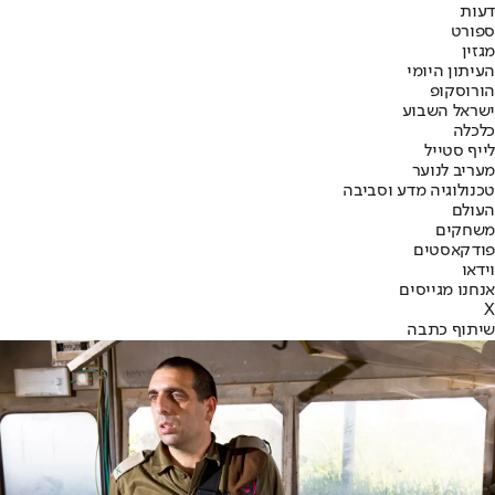
דעות
ספורט
מגזין
העיתון היומי
הורוסקופ
ישראל השבוע
כלכלה
לייף סטייל
מעריב לנוער
טכנולוגיה מדע וסביבה
העולם
משחקים
פודקאסטים
וידאו
אנחנו מגייסים
X
שיתוף כתבה