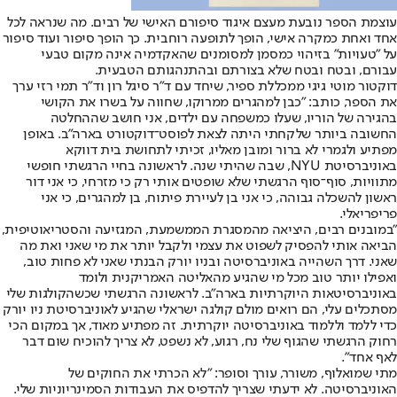
עוצמת הספר נובעת מעצם איגוד סיפורם האישי של רבים. מה שנראה לכל
אחד ואחת כמקרה אישי, הופך לתופעה רוחבית. כך הופך סיפור ועוד סיפור
על "טעויות" בזיהוי כמסמן למסומנים שהאקדמיה אינה מקום טבעי
עבורם, ובטח ובטח שלא בצורתם ובהתנהגותם הטבעית.
דוקטור מוטי גיגי ממכללת ספיר, שיחד עם ד"ר סיגל רון וד"ר תמי רזי ערך
את הספר, כותב: "כבן למהגרים ממרוקו, שחווה על בשרו את הקושי
בהגירה של הוריו, שעלו כמשפחה עם ילדים, אני חושב שההחלטה
החשובה ביותר שלקחתי היתה לצאת לפוסט־דוקטורט בארה"ב. באופן
מפתיע ולגמרי לא ברור ומובן מאליו, זכיתי לתחושת בית דווקא
באוניברסיטת NYU, שבה שהיתי שנה. לראשונה בחיי הרגשתי חופשי
מתוויות, סוף־סוף הרגשתי שלא שופטים אותי רק כי מזרחי, כי אני דור
ראשון להשכלה גבוהה, כי אני בן לעיירת פיתוח, בן למהגרים, כי אני
פריפריאלי.
"במובנים רבים, היציאה מהמסגרת הממשמעת, המגזיעה והסטריאוטיפית,
הביאה אותי להפסיק לשפוט את עצמי ולקבל יותר את מי שאני ואת מה
שאני. דרך השהייה באוניברסיטה ובניו יורק הבנתי שאני לא פחות טוב,
ואפילו יותר טוב מכל מי שהגיע מהאליטה האמריקנית ולומד
באוניברסיטאות היוקרתיות בארה"ב. לראשונה הרגשתי שכשהקולגות שלי
מסתכלים עלי, הם רואים מולם קולגה ישראלי שהגיע לאוניברסיטת ניו יורק
כדי ללמד וללמוד באוניברסיטה יוקרתית. זה מפתיע מאוד, אך במקום הכי
רחוק הרגשתי שהגוף שלי נח, רגוע, לא נשפט, לא צריך להוכיח שום דבר
לאף אחד".
מתי שמואלוף, משורר, עורך וסופר: "לא הכרתי את החוקים של
האוניברסיטה. לא ידעתי שצריך להדפיס את העבודות הסמינריוניות שלי.