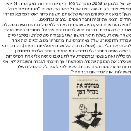
ישראל בלכמן מ־2008, מתוך כל 100 חוקרים וחוקרות באקדמיה, 91 יהיו
ממוצא אחד. רק תשעה ייצגו את כל שאר הישראלים. "מגוונים את מגדל
השן" מביא את סיפורם האישי של אותם תשעה כדור ראשון ממוצא מזרחי,
חרדים, יוצאי אתיופיה וחבר העמים, ערבים ובדואים.
"חוויה מערערת באקדמיה, שהותירה אותי ללא מילים, התרחשה במכללת
שנקר, שבה עבדתי כרכזת סיוע לסטודנטים ערבים", מספרת בספר נאהד
אשקר שרארי, בעלת תואר ראשון ושני בעבודה סוציאלית, ובשלבי סיום
עבודת הדוקטורט שלה באוניברסיטת בן־גוריון בנגב. "ביום יפה אחד
לבשתי את הג'לבאב (שמלה רחבה של נשים מוסלמיות דתיות), והתהדרתי
ברעלה היפה ביותר שלי ובתכשיטיי הנאים ביותר. הלכתי במסדרון
המכללה גאה בעצמי ובתפקידי, עד לרגע שבו ניגשה אלי אחת המזכירות
ושאלה: 'את המנקה שלנו?'. הופתעתי, אך חייכתי לעברה והשבתי: 'לא, אני
רכזת סיוע לסטודנטים ערבים'. לא יכולתי להגיד לה שהמילים שלה
משפילות, או להגיד שום דבר אחר".