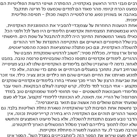
רבים מבני הדור הראשון באקדמיה, ההסתרה ושינוי הדעות הפוליטיות הם
כמעט הכרח קיומי. מהר מאוד הם למדים שכמעט כל חריגה תתקבל
באהבה או בשוויון נפש, פרט לסטייה הקשה מכולן - תפיסה פוליטית
ימנית.
אחת הטענות החוזרות על עצמן
כדי להסביר את ההומוגניות האקדמית,
היא שבמשפחות המצמיחות אקדמאים הלימודים היו מעל לכל ולפני הכל.
כאילו בשאר המשפחות החינוך היה ללכת להתבטל על שפת הים. חיפשתי
בין שלל הסיפורים האישיים אם התקיימה התנגדות של דור ההורים
להשכלה האקדמית, וגם כאן מתגלה שהמציאות הפוכה מהסטריאוטיפ.
פרופ' ארז צפדיה, מכללת ספיר: "חשוב להדגיש שמנקודת המבט של
ההורים, לימודים אקדמיים נתפסו ככאלה שמבטיחים פרנסה טובה. במבט
לאחור, נדמה לי שהעניין שלהם בלימודים האקדמיים שלנו לא נבע מציפייה
שנרחיב דעת, נתחכך במעגלים חברתיים או סתם כדי שנהנה, אלא כדי
למנוע מאיתנו את החיים העניים שהם חוו כילדים וכזוג צעיר. כילד, אני זוכר
את שביעות הרצון של הוריי מכך שאחיי בחרו בלימודים אקדמיים שמקנים
מקצוע - אחי הבכור למד כלכלה, קרש קפיצה לעולם הבנקאות. השני עבר
מלימודי חשבונאות למשפטים - שני תחומי לימוד שממוקמים טוב ב'מדד
הפרנסה' של הוריי. אני, תאונה, לא הוכוונתי ללימודי 'מקצוע', אבל לא פעם
שמעתי אותם שואלים מה אעשה עם תואר בגיאוגרפיה".
כך נחשפת אחת הסיבות לכך שהאקדמיה נשארת נחלת האליטות בלבד. גם
כאשר ההורים תוהים אם האקדמיה היא בחירה קרייריסטית נכונה, אין
הדבר נובע מעצם התנגדות להשכלה, אלא בשל מיעוט האמצעים והחשש
שלא יוכלו לתמוך בילדיהם לאורך מסלול המכשולים הארוך לדוקטורט,
והרבה מעבר לו, עד ההגעה למשרה מיוחלת ומקיימת.
יש לא מעט שיראו את הספר הזה כ"מתבכיינים במגדל השן". הספר אינו