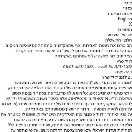
אוכל
מגזין
אנחנו מגייסים
English
X
מוספים
ישראל השבוע
חלוצי ההשכלה
הם פרצו את חומת האחרות, אף שהאקדמיה סימנה להם שאינה המקום
הטבעי עבורם • "מגוונים את מגדל השן" מביא את סיפור החוקרים
המהווים דור ראשון של משפחתם באקדמיה
דויד פרץ
3/3/2022, 21:54
,עודכן
4/3/2022, 08:03
0
השמעה
, צילום: דויד פרץ
"מגוונים את מגדל השן"
(הוצאת פרדס), שראה אור השבוע, הוא ספר
שבעצם קיומו מממש את האמירה של ויקטור הוגו, שלפיה אין דבר חזק
יותר מרעיון שהגיע זמנו. אל חשש, לא מדובר פה בספר העצמה מסוג
נפלאות ה־NLP לפאנלים ואנפילאות, אלא בספר חשוב, משמעותי וקריא
להפליא, המקבץ יחדיו רצף סיפורי חיים של יחידים ויחידות שזכו (או שנגזר
עליהם) להיות תופעה - הדור הראשון ממשפחתם באקדמיה.
על פניו ואחוריו, דווקא מגוף כמו האקדמיה הישראלית, ששם לו כמטרה את
חקר האמת, חירות הדעת ושוויון הנגישות לידע, היית מצפה לראות
שלאחר 70 שנים הוא יהפוך לממסד הכי פתוח, שוויוני ומגוון בייצוג כלל
הזהויות ועדות ישראל. אלא שהמציאות רחוקה משם. על פי מחקר של