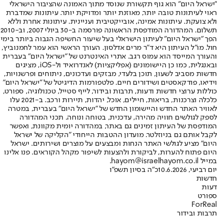
"ישראל היום" הוא גוף תקשורת שנוסד מתוך האמונה שהציבור הישראלי
ראוי לעיתונות טובה יותר, מאוזנת יותר ומדויקת יותר. עיתונות שמדברת
ולא צועקת. עיתונות אמינה, אובייקטיבית ועניינית. עיתונות אחרת וללא
תשלום. המהדורה המודפסת הראשונה פורסמה ב-30 ביולי 2007, וב-2010
הפך "ישראל היום" לעיתון הישראלי בעל שיעור החשיפה הגבוה ביותר בימי
חול. מו"ל העיתון היא ד"ר מרים אדלסון. העורך הראשי הוא עמר לחמנוביץ,
והעורך המייסד הוא עמוס רגב. אתרי האינטרנט של "ישראל היום" בעברית
ובאנגלית, כמו כן היישומונים (אפליקציות) לאנדרואיד ול-iOS, מציגים
חדשות מסביב לשעון, תוכן בלעדי, מבזקים ועדכונים, ניתוחים ופרשנויות,
וידיאו, פודקאסטים ושידורים חיים. פלטפורמות הדיגיטל של "ישראל היום"
כוללות ערוצי חדשות ודעות, תרבות ובידור, לייף סטייל, טכנולוגיה, ספורט,
כלכלה וצרכנות, בריאות, חיילים, אוכל, יהדות, תיירות ורכב. ב-2021 עלו
לאוויר האתר החדש והיישומון החדש של "ישראל היום" בעברית, במטרה
לספק לגולשים חוויה מהירה, עדכנית, בטוחה ונוחה. תכני המהדורה
המודפסת של העיתון זמינים גם באתר, במהדורה יומית מקוונת, ואפשר
לקבל אותם גם בניוזלטר. מועדון ההטבות הייחודי "הקליקה של ישראל
היום" מציע לגולשי האתר הנחות ומבצעים על מוצרים ושירותים. ישראל
היום פתוח להערות, לביקורת ולהצעות לשיפור מקהל הקוראים. פנו אלינו
במייל hayom@israelhayom.co.il.
יום רביעי, 10.6.2026
כ"ה בסיון תשפ"ו
חדשות
דעות
ספורט
ForReal
תרבות ובידור