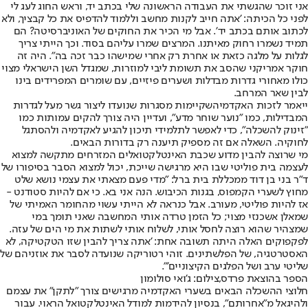
אני זוכר שהגשתי את העבודה הראשונה שלי בכתב יד, וראש החוג לעג לי
לפני כל הכיתה: 'אתה חייב לקנות מחשב וללמוד להדפיס את כל קבציך, ולא
לכתוב אותם בכתב יד'. אבל מי הכיר את החוקים של האוניברסיטה? הם
תמיד נשמרו רחוק מאיתנו. המרצים שמרו עליהם בסוד. וכך הייתי צריך
לגלות על מלגה כזאת או אחרת רק אחרי שמישהו כבר זכה בה". היה זה
חוקר אמריקני שהסב את תשומת ליבי למוזרות, שמגדל השן הישראלי מצוי
כולו מאחורי גדרות מבדלות ושערים פיזיים, עם שומרים המפרידים בינו
לבין שאר המרחב.
ייאמר לזכות האקדמיה
שקיימות מסגרות שנועדו ליצור גשר מעל לגדרות
המבדילות, כמו "נוער שוחר מדע", ועדיין היה צורך להקים עמותות כמו
"זינוק להשכלה", כדי לאפשר לתלמידי תיכון להגיע לאקדמיה ולהסתגל
לחוקיה. השאלה אם זה מספיק תיענה רק בדורות הבאים.
מי שרוצה להבין מדוע שכבת האינטלקטואלים המזרחים מתקשה למצוא
לעצמה בית פוליטי שבו היא מרגישה שייכת, יכול למצוא הסבר בסיפורו של
ד"ר בני בן דוד ממכללת בית ברל: "מדי פעם מצאתי את עצמי נושא שלט
מחוץ לשערי הקמפוס, בגנות הכיבוש. הנה אני בא. כי אם להיות סטודנט -
אז להיות פוליטי, מעורב. אבל כנראה לא הייתי עשוי מהחומר האמיתי של
שמאלן אשכנזי מצוי; כל הזמן טרדה אותי המחשבה שאני תומך במי
שמצהיר שהוא רוצה לחסל אותי, לשלוח אותי לשתות את מי הים של עזה.
לפקפוקים האלה היתה תשובה אחת: 'אתה צריך להבין שזו הטקטיקה, לא
האסטרטגיה, של הפלשתינים. זוהי רטוריקה שנועדה לסבר את אוזניהם של
שליטי ערב ושל הפלגים הקיצוניים'".
הספר בהוצאת פרדס,צילום: ג'ואי סולומון
חלוצי ההשכלה הבאים בשערי האקדמיה מרגישים צורך "לתקן" את עצמם
ולהיגאל מ"אחרותם", בנסיון להידמות למודל האינטלקטואל הראוי. עבור