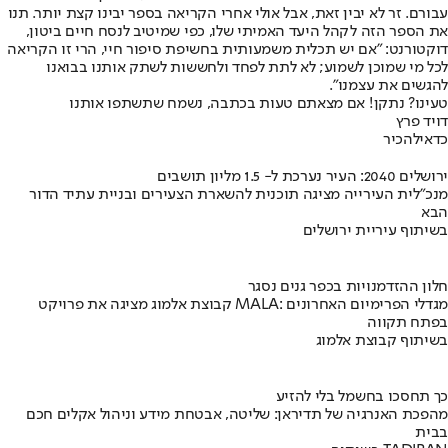
עבורם. זר לא יבין זאת, אבל אולי אחרי הקריאה בספר יבינו קצת יותר. תנו
את הספר הזה לקהל היעד האמיתי שלו, כפי שמיטיב לנסח חיים ביטון,
דוקטורנט: "אם יש תכלית משמעותית בחשיפת סיפור חיי, הרי זו הקריאה
לכל מי שמוכן לשמוע; לא לתת לפחד ולחששות לשתק אותנו בבואנו
להגשים את עצמנו".
טעינו? נתקן! אם מצאתם טעות בכתבה, נשמח שתשתפו אותנו
דויד פרץ
כדאי
להכיר
ירושלים 2040: העיר נערכת ל- 1.5 מליון תושבים
מנכ"לית העירייה מציגה תוכנית להשארת הצעירים ובניית עתיד הדור
הבא
בשיתוף עיריית ירושלים
חלון ההזדמנויות בכפר גנים נסגר
קבוצת אלמוג מציגה את פרויקט MALA: מגדלי הפרימיום האחרונים
בפתח תקווה
בשיתוף קבוצת אלמוג
כך תחסכו בחשמל בלי להזיע
מהפכת האנרגיה של תדיראן: שליטה, אבטחת מידע וניהול אקלים חכם
בבית