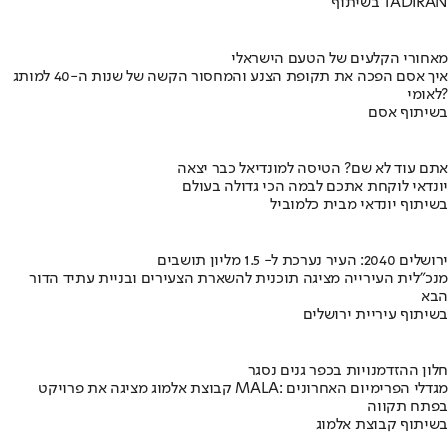
בשיתוף TADIRAN
מאחורי הקלעים של הטעם הישראלי
איך אסם הפכה את תקופת הצנע והמחסור הקשה של שנות ה-40 למותג
לאומי?
בשיתוף אסם
אתם עוד לא שם? הטיסה למונדיאל כבר יצאה
יונדאי לוקחת אתכם לבמה הכי גדולה בעולם
בשיתוף יונדאי מבית כלמוביל
ירושלים 2040: העיר נערכת ל- 1.5 מליון תושבים
מנכ"לית העירייה מציגה תוכנית להשארת הצעירים ובניית עתיד הדור
הבא
בשיתוף עיריית ירושלים
חלון ההזדמנויות בכפר גנים נסגר
קבוצת אלמוג מציגה את פרויקט MALA: מגדלי הפרימיום האחרונים
בפתח תקווה
בשיתוף קבוצת אלמוג